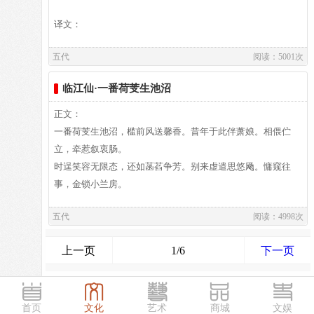
作者介绍：
义词叠用。孔欣《置酒高楼上》诗：“生犹悬水溜，死若波澜
佚名,
停。”
译文：
五代
阅读：5001次
作者介绍：
译文及注释：
临江仙·一番荷芰生池沼
阎选,阎选,生卒和字里不详，五代时期后蜀的布衣，工小词。
与欧阳烔、鹿虔扆、毛文锡、韩琮被时人称为“五鬼”，世传有
正文：
八首小词被唐人赵崇祚收入《花间集》。《花间集》称阎处
作者介绍：
一番荷芰生池沼，槛前风送馨香。昔年于此伴萧娘。相偎伫
士。其他不详。
张泌,张泌，字子澄，唐末重要作家，生卒年约与韩偓(842-
立，牵惹叙衷肠。
914)相当。
时逞笑容无限态，还如菡萏争芳。别来虚遣思悠飏。慵窥往
事，金锁小兰房。
五代
阅读：4998次
译文：
上一页
1/6
下一页
译文及注释：
首页
文化
艺术
商城
文娱