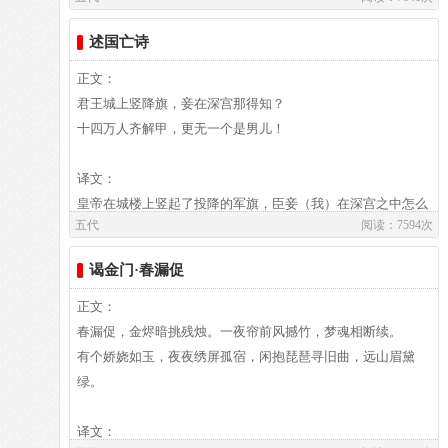
②特地：特别。
译文及注释：
述国亡诗
③砌：台阶。
译文
④朱阑：一作“朱栏”，红色的栏杆。
时间一点一点过去，已经到了三更时间，面对对面树上栖息着
正文：
参考资料：
的黄莺，独自忧伤。在花的远处，传来一阵清晰的马蹄声。女
君王城上竖降旗，妾在深宫那得知？
1、 费振刚 ．中国历代名家流派词传 ．吉林 ：吉林人民出版
孩不由得笑了，整理好衣襟配饰，面向男孩前来的方向拱拱
十四万人齐解甲，更无一个是男儿！
社 ，1999 ：129 ． 2、 朱孝臧 ．宋词三百首彩图全解详注 ．
手，走下台阶走出庭院迎接男孩的到来。
北京 ：人民出版社 ，2012 ：45 ．
注释
译文：
①玉漏频：指计时的漏声频频传来。均指时间的推移。
皇帝在城楼上竖起了投降的军旗，臣妾（我）在深宫之中怎么
作者介绍：
五代
阅读：7594次
②历历：分明可数，形容马蹄声非常清晰。
能知道？
冯延巳,冯延巳 （903--960）又名延嗣，字正中，五代广陵
③绣户：绣花的门帘。 敛手：拱手，表示恭敬。
（我国的将士）十四万人都一齐解了铠甲，（他们）没有一个
（今江苏省扬州市）人。在南唐做过宰相，生活过得很优裕、
谒金门·春漏促
参考资料：
是真正的大丈夫！
舒适。他的词多写闲情逸致辞，文人的气息很浓，对北宋初期
1、 李建龙．中国金榜百家经典·第5卷：北方妇女儿童出版
本页内容由禤翾上传，版权归原作者禤翾所有。本站免费发布仅供
正文：
的词人有比较大的影响。宋初《钓矶立谈》评其“学问渊博，
社，2002年：第145页 2、 彭功智著．唐宋爱情诗词精品鉴
学习参考，其观点不代表本站立场。站务邮箱：
春漏促，金烬暗挑残烛。一夜帘前风撼竹，梦魂相断续。
service@gushiwen.org
文章颖发，辩说纵横”，其词集名《阳春集》。
赏：河南人民出版社，1992年09月第1版：第134页
有个娇娆如玉，夜夜绣屏孤宿，闲抱琵琶寻旧曲，远山眉黛
绿。
作者介绍：
译文及注释：
和凝,和凝（898-955年），五代时文学家、法医学家。字成
译文：
绩。郓州须昌（今山东东平）人。幼时颖敏好学，十七岁举明