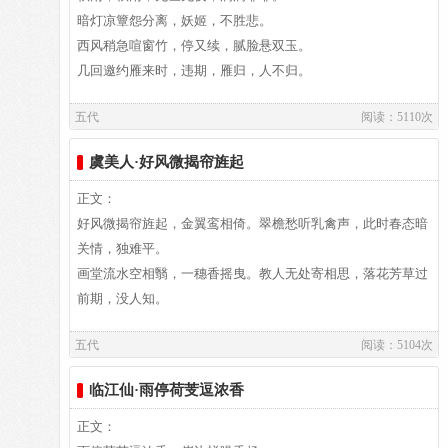
存八十四首，风格与“花间”的浮艳、绮靡有所不同。刘毓盘辑
匆忙了。也是无可奈何啊，花儿怎么能经得起那凄风寒雨昼夜
暗灯凉簟怨分离，妖姬，不胜悲。
入《唐五代宋辽金元名家词集六十种》中，又有王国维缉《孙
摧残呢？
西风稍急喧窗竹，停又续，腻脸悬双玉。
中丞词》一卷。
飘落遍地的红花，被雨水淋过，像是美人双颊上的胭脂在和着
几回邀约雁来时，违期，雁归，人不归。
泪水流淌。花儿和怜花人相互留恋，如醉如痴，什么时候才能
五代
阅读：5110次
再重逢呢？人生从来就是令人怨恨的事情太多，就像那东逝的
译文：
江水，不休不止，永无尽头。
虞美人·好风微揭帘旌起
注释
⑴相见欢：原为唐教坊曲名，后用为词牌名。又名“乌夜
译文及注释：
正文：
啼”“秋夜月”“上西楼”。三十六字，上片三平韵，下片两仄韵
译文
好风微揭帘旌起，金翼鸾相倚。翠檐愁听乳禽声，此时春态暗
两平韵。
秋雨不停地下啊！秋雨不停地下啊！不分昼夜，不停飘洒。昏
关情，独难平。
⑵谢：凋谢。
暗的灯光下，她躺在冰冷的席垫上怨恨着和情人的分离，美丽
画堂流水空相翳，一穗香摇曳。教人无处寄相思，落花芳草过
⑶无奈朝来寒雨：一作“常恨朝来寒重”。
的姑娘禁不住这样的悲哀。
前期，没人知。
⑷胭脂泪：原指女子的眼泪，女子脸上搽有胭脂，泪水流经脸
西风渐渐急了起来，吹得窗前竹枝发响。时停时续地，她那敷
颊时沾上胭脂的红色，故云。在这里，胭脂是指林花着雨的鲜
五代
阅读：5104次
着脂粉的脸上悬挂着两行泪水。本来很多次都约定好，每年秋
译文：
艳颜色，指代美好的花。
天大雁归来的时候就能相见，而对方却又一次次地违期，眼看
临江仙·雨停荷芰逗浓香
⑸相留醉：一本作“留人醉”。
大雁归来了，人却没有归来。
⑹几时重：何时再度相会。
注释
译文及注释：
正文：
参考资料：
无昼无夜：不分昼夜的意思。