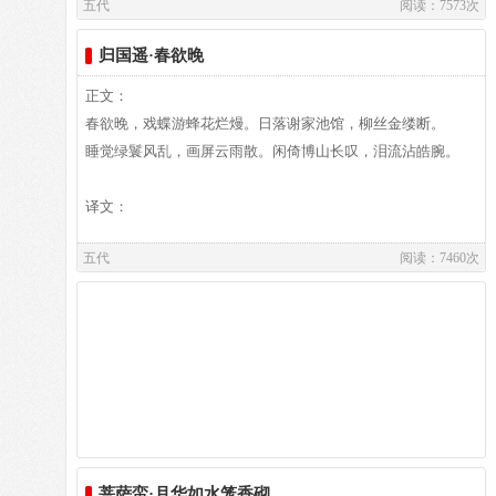
五代
阅读：7573次
经，梁贞明二年(916)十九岁登进士第。好文学，长于短歌艳
作者介绍：
曲。梁贞明二年(916)进士。后唐时官至中书舍人，工部侍
归国遥·春欲晚
译文及注释：
花蕊夫人,
郎。后晋天福五年 (940)拜中书侍郎同中书门下平章事。入后
译文
正文：
在五代十国时期，有几位被称作花蕊夫人的女性，她们不
汉，封鲁国公。后周时，赠侍中。尝取古今史传所讼断狱、辨
春夜里，一声声更漏十分急促，灯烛将灭，又一次次挑起残
春欲晚，戏蝶游蜂花烂熳。日落谢家池馆，柳丝金缕断。
仅容貌美丽，而且能诗善赋，多才多艺。有关她们的事迹，多
雪冤枉等事，著为《疑狱集》两卷（951年）。子和（山蒙）
烛。整个夜里帘外春风摇撼着屋外翠竹，搅扰得人梦魂不定，
睡觉绿鬟风乱，画屏云雨散。闲倚博山长叹，泪流沾皓腕。
散见于五代至两宋的各种史籍之中，因其所处时代相同，且又
又增订两卷，合成四卷。
断了又续。
均被称为花蕊夫人，她们的身份、事迹至今仍有许多疑谜。五
闺房之中，有个娇娆如玉的佳人，夜夜空守绣屏，孤枕独眠。
译文：
代十国间，被称为花蕊夫人者，一共有三人。其一为前蜀主王
闲极无聊之时，她抱起琵琶弹起旧曲，她的眉黛像翠绿的远山
建淑妃徐氏（约883～926），成都人，宫中号为花蕊夫人，
五代
阅读：7460次
一般。
因其姐也为王建妃，故亦称小徐妃，姐妹皆受宠幸。其姐子王
注释
译文及注释：
衍（世称后主）登基后封其为翊圣皇太妃。花蕊夫人与其姐交
⑴谒（yè）金门：唐教坊曲名，用为词调首见于此。此调又名
结幸臣，纳贿干政，导引后主荒戏失政，后与王衍皆被后唐庄
《出塞》、《空相忆》、《花自落》、《垂杨碧》、《春早湖
宗所杀。其二为后蜀主孟昶的妃子，也姓徐（一说姓费），封
山》等。
作者介绍：
为慧妃，青城（今四川灌县）人，貌美如花蕊故称为“花蕊夫
⑵春漏促：春夜滴漏声急促。漏促，计时的滴漏急促。
韦庄,韦庄（约836年─910年），字端己，杜陵（今中国陕西省
人”。孟昶降宋后，她可能被虏入宋宫，为宋太祖所宠。其三
⑶金烬（jìn）：灯烛燃后的余灰，金花烛的余烬。金，此指金
西安市附近）人，诗人韦应物的四代孙，唐朝花间派词人，词
是在清代学者赵翼《陔余丛考》中出现的，说这位花蕊夫人是
花烛，即雕镂金花的蜡烛。烬，燃烧之余物。
风清丽，有《浣花词》流传。曾任前蜀宰相，谥文靖。
南唐后主李煜的宫人，闽人之女，雅好赋诗。她于南唐亡后，
⑷娇娆：形容美丽妩媚。这里指代美女。一作“娇饶”。
被俘入宋宫，后为晋王所杀。人称小花蕊。世传《花蕊夫人宫
菩萨蛮·月华如水笼香砌