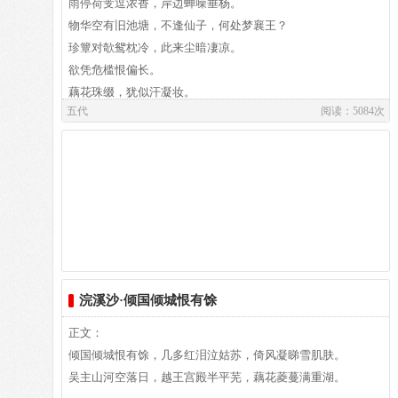
雨停荷芰逗浓香，岸边蝉噪垂杨。
1、 陆林编注 ．宋词 ．北京 ：北京师范大学出版社 ，1992年
霏：飘扬。
物华空有旧池塘，不逢仙子，何处梦襄王？
11月版 ：第1-2页 ．
簟（diàn）：竹席，席垫。
作者介绍：
珍簟对欹鸳枕冷，此来尘暗凄凉。
妖姬：美丽的姑娘。姬，美女。《吴越春秋》卷三：“于是庄
孙光宪,孙光宪（901-968），字孟文，自号葆光子，属鸡，出
欲凭危槛恨偏长。
作者介绍：
王弃其秦姬越女，罢钟鼓之乐。”
生在陵州贵平（今属四川省仁寿县东北的向家乡贵坪村）。仕
藕花珠缀，犹似汗凝妆。
李煜,李煜，五代十国时南唐国君，961年-975年在位，字重
稍：逐渐，渐渐。
五代
阅读：5084次
南平三世，累官荆南节度副使、朝议郎、检校秘书少监，试御
光，初名从嘉，号钟隐、莲峰居士。汉族，彭城（今江苏徐
喧窗竹：使窗前竹枝发响。
史中丞。入宋，为黄州刺史。太祖乾德六年卒。《宋史》卷四
译文：
州）人。南唐元宗李璟第六子，于宋建隆二年(961年)继位，
腻脸：指敷着脂粉的脸。腻，光滑。
八三、《十国春秋》卷一○二有传。孙光宪“性嗜经籍，聚书凡
史称李后主。开宝八年，宋军破南唐都城，李煜降宋，被俘至
双玉：两行泪。
数千卷。或手自钞写，孜孜校雠，老而不废”。著有《北梦琐
汴京，封为右千牛卫上将军、违命侯。后因作感怀故国的名词
言》、《荆台集》、《橘斋集》等，仅《北梦琐言》传世。词
译文及注释：
《虞美人》而被宋太宗毒死。李煜虽不通政治，但其艺术才华
存八十四首，风格与“花间”的浮艳、绮靡有所不同。刘毓盘辑
译文
却非凡。精书法，善绘画，通音律，诗和文均有一定造诣，尤
作者介绍：
入《唐五代宋辽金元名家词集六十种》中，又有王国维缉《孙
雨停以后，荷花和菱花飘散出浓浓的香气，岸边的垂柳上有蝉
以词的成就最高。千古杰作《虞美人》、《浪淘沙》、《乌夜
阎选,阎选,生卒和字里不详，五代时期后蜀的布衣，工小词。
中丞词》一卷。
在鸣叫。旧处的池塘空有美好的景物，没有遇见神女，楚襄王
啼》等词。在政治上失败的李煜，却在词坛上留下了不朽的篇
与欧阳烔、鹿虔扆、毛文锡、韩琮被时人称为“五鬼”，世传有
又在何处做梦呢？
浣溪沙·倾国倾城恨有馀
章，被称为“千古词帝”。
八首小词被唐人赵崇祚收入《花间集》。《花间集》称阎处
鸳鸯枕头在竹席上相互倾斜地摆放着，已经冰冷；来到这里，
士。其他不详。
正文：
气氛昏暗，让人满心凄凉。想要靠着高楼上的栏杆放眼远望，
倾国倾城恨有馀，几多红泪泣姑苏，倚风凝睇雪肌肤。
心中的悔恨偏偏却又很长。荷花上面点缀着露水，好像美人脸
吴主山河空落日，越王宫殿半平芜，藕花菱蔓满重湖。
上流汗的模样。