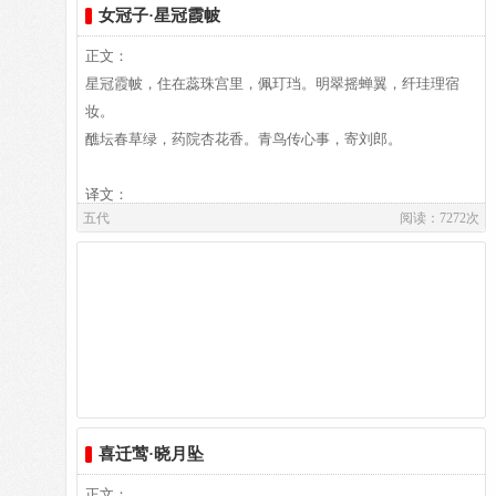
女冠子·星冠霞帔
数千卷。或手自钞写，孜孜校雠，老而不废”。著有《北梦琐
译文
言》、《荆台集》、《橘斋集》等，仅《北梦琐言》传世。词
春去秋来，愁上心头，总是心不在嫣像醉酒了一样，整日昏昏
正文：
存八十四首，风格与“花间”的浮艳、绮靡有所不同。刘毓盘辑
沉沉。临别时候你我相约早日回来相见，但是到现在依然不见
星冠霞帔，住在蕊珠宫里，佩玎珰。明翠摇蝉翼，纤珪理宿
入《唐五代宋辽金元名家词集六十种》中，又有王国维缉《孙
归期。
妆。
中丞词》一卷。
歌舞用的扇子早已旧迹斑斑，衣服上相思的眼泪星星点点。恨
醮坛春草绿，药院杏花香。青鸟传心事，寄刘郎。
自己当初不能化做马车后滚滚的红尘，这样就可以和你朝夕相
处，万里相随。
译文：
五代
阅读：7272次
注释
⑴何曾：何能，怎么能。
⑵黦（yuè）：污迹。
译文及注释：
⑶翻：反而。
作者介绍：
作者介绍：
牛峤,牛峤，字松卿（约公元890年前后在世），一字延峰，陇
欧阳炯,（896－971）益州（今四川成都人），在后蜀任职为
西人。生卒年均不详，约唐昭宗大顺初前后在世。乾符五年
中书舍人。据《宣和画谱》载，他事孟昶时历任翰林学士、门
（公元878年）进士及第。历官拾遗，补尚书郎，后人又称“牛
喜迁莺·晓月坠
下侍郎同平章事，随孟昶降宋后，授为散骑常侍，工诗文，特
给事”。以词著名，词格类温庭筠。原有歌诗集三卷，今存词
正文：
别长于词，又善长笛，是花间派重要作家。