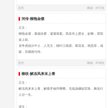
孟知祥，累官至太尉。性好诙谐，仁前蜀时，见武官多拳勇之
五代
阅读：8757次
夫，遂作武举谍以讥刺他们，一时传笑。敻工词，作风间似温
译文：
庭筠，今存五十五首（见花间集及唐五代词）。
河传·柳拖金缕
译文及注释：
正文：
柳拖金缕，着烟浓雾，濛濛落絮。凤皇舟上楚女，妙舞，雷喧
波上鼓。
作者介绍：
龙争虎战分中土，人无主，桃叶江南渡。襞花笺，艳思牵，成
顾敻,［约公元九二八年前后在世］字、里、生卒年均无考，
篇，宫娥相与传。
约后唐明宗天成中前后在世前蜀王建通正时，（公元九一六
五代
阅读：8700次
年）以小臣给事内庭。久之，擢茂州刺史。后蜀建国，敻又事
译文：
孟知祥，累官至太尉。性好诙谐，仁前蜀时，见武官多拳勇之
柳枝·解冻风来末上青
夫，遂作武举谍以讥刺他们，一时传笑。敻工词，作风间似温
庭筠，今存五十五首（见花间集及唐五代词）。
译文及注释：
正文：
解冻风来末上青，解垂罗袖拜卿卿。无端袅娜临官路，舞送行
人过一生。
作者介绍：
孙光宪,孙光宪（901-968），字孟文，自号葆光子，属鸡，出
译文：