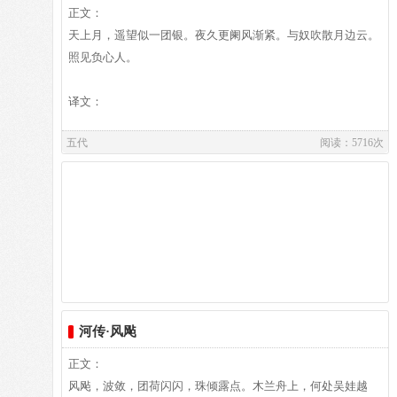
却非凡。精书法，善绘画，通音律，诗和文均有一定造诣，尤
存八十四首，风格与“花间”的浮艳、绮靡有所不同。刘毓盘辑
正文：
以词的成就最高。千古杰作《虞美人》、《浪淘沙》、《乌夜
入《唐五代宋辽金元名家词集六十种》中，又有王国维缉《孙
天上月，遥望似一团银。夜久更阑风渐紧。与奴吹散月边云。
啼》等词。在政治上失败的李煜，却在词坛上留下了不朽的篇
中丞词》一卷。
作者介绍：
照见负心人。
章，被称为“千古词帝”。
顾敻,［约公元九二八年前后在世］字、里、生卒年均无考，
约后唐明宗天成中前后在世前蜀王建通正时，（公元九一六
译文：
年）以小臣给事内庭。久之，擢茂州刺史。后蜀建国，敻又事
五代
阅读：5716次
孟知祥，累官至太尉。性好诙谐，仁前蜀时，见武官多拳勇之
夫，遂作武举谍以讥刺他们，一时传笑。敻工词，作风间似温
译文及注释：
庭筠，今存五十五首（见花间集及唐五代词）。
译文
遥望着窗外，朦胧的月亮就好像一团白银。夜深人静，身边风
声渐紧。月亮被乌云遮住了。风呀，请你吹散月亮边上的乌
云，让它照到我那负心汉。
注释
①更阑：更残，即夜深。
②奴：古代女子的谦称。
河传·风飐
③负：原误作“附”，王国维校改。
正文：
参考资料：
1、 夏承焘，盛静霞．唐宋词选讲：中国青年出版社,，
风飐，波敛，团荷闪闪，珠倾露点。木兰舟上，何处吴娃越