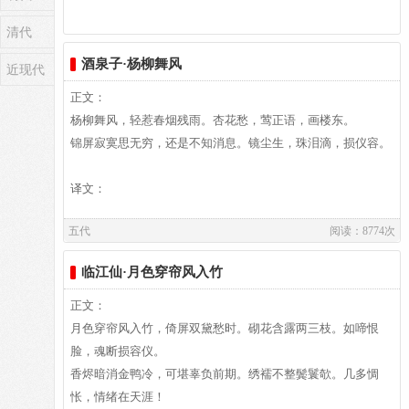
生在陵州贵平（今属四川省仁寿县东北的向家乡贵坪村）。仕
清代
南平三世，累官荆南节度副使、朝议郎、检校秘书少监，试御
史中丞。入宋，为黄州刺史。太祖乾德六年卒。《宋史》卷四
酒泉子·杨柳舞风
近现代
八三、《十国春秋》卷一○二有传。孙光宪“性嗜经籍，聚书凡
正文：
数千卷。或手自钞写，孜孜校雠，老而不废”。著有《北梦琐
杨柳舞风，轻惹春烟残雨。杏花愁，莺正语，画楼东。
言》、《荆台集》、《橘斋集》等，仅《北梦琐言》传世。词
锦屏寂寞思无穷，还是不知消息。镜尘生，珠泪滴，损仪容。
存八十四首，风格与“花间”的浮艳、绮靡有所不同。刘毓盘辑
入《唐五代宋辽金元名家词集六十种》中，又有王国维缉《孙
译文：
中丞词》一卷。
五代
阅读：8774次
译文及注释：
临江仙·月色穿帘风入竹
正文：
作者介绍：
月色穿帘风入竹，倚屏双黛愁时。砌花含露两三枝。如啼恨
顾敻,［约公元九二八年前后在世］字、里、生卒年均无考，
脸，魂断损容仪。
约后唐明宗天成中前后在世前蜀王建通正时，（公元九一六
香烬暗消金鸭冷，可堪辜负前期。绣襦不整鬓鬟欹。几多惆
年）以小臣给事内庭。久之，擢茂州刺史。后蜀建国，敻又事
怅，情绪在天涯！