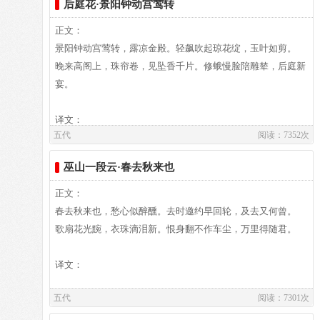
后庭花·景阳钟动宫莺转
数千卷。或手自钞写，孜孜校雠，老而不废”。著有《北梦琐
言》、《荆台集》、《橘斋集》等，仅《北梦琐言》传世。词
正文：
存八十四首，风格与“花间”的浮艳、绮靡有所不同。刘毓盘辑
作者介绍：
景阳钟动宫莺转，露凉金殿。轻飙吹起琼花绽，玉叶如剪。
入《唐五代宋辽金元名家词集六十种》中，又有王国维缉《孙
冯延巳,冯延巳 （903--960）又名延嗣，字正中，五代广陵
晚来高阁上，珠帘卷，见坠香千片。修蛾慢脸陪雕辇，后庭新
中丞词》一卷。
（今江苏省扬州市）人。在南唐做过宰相，生活过得很优裕、
宴。
舒适。他的词多写闲情逸致辞，文人的气息很浓，对北宋初期
的词人有比较大的影响。宋初《钓矶立谈》评其“学问渊博，
译文：
五代
阅读：7352次
文章颖发，辩说纵横”，其词集名《阳春集》。
巫山一段云·春去秋来也
译文及注释：
正文：
春去秋来也，愁心似醉醺。去时邀约早回轮，及去又何曾。
作者介绍：
歌扇花光黦，衣珠滴泪新。恨身翻不作车尘，万里得随君。
孙光宪,孙光宪（901-968），字孟文，自号葆光子，属鸡，出
生在陵州贵平（今属四川省仁寿县东北的向家乡贵坪村）。仕
译文：
南平三世，累官荆南节度副使、朝议郎、检校秘书少监，试御
五代
阅读：7301次
史中丞。入宋，为黄州刺史。太祖乾德六年卒。《宋史》卷四
八三、《十国春秋》卷一○二有传。孙光宪“性嗜经籍，聚书凡
译文及注释：