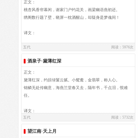
法入睡。想借雁队与远方的人互传相思之情，可是天远雁难
正文：
来，自己相思难寄，伊人也音信无凭。依依的思念，却无可托
桃杏风香帘幕闲，谢家门户约花关，画梁幽语燕初还。
付。
作者介绍：
绣阁数行题了壁，晓屏一枕酒醒山，却疑身是梦魂间！
鸟声飞散，晚春的花朵也纷乱。画堂深院，更添了离人的
欧阳炯,（896－971）益州（今四川成都人），在后蜀任职为
寂寞愁绪。作者看着庭院中满地的落花，不禁想:就这样不要
中书舍人。据《宣和画谱》载，他事孟昶时历任翰林学士、门
译文：
打扫落花，任由他飘落在庭前，等待我思念的人回来看。
下侍郎同平章事，随孟昶降宋后，授为散骑常侍，工诗文，特
五代
阅读：5976次
别长于词，又善长笛，是花间派重要作家。
译文及注释：
酒泉子·黛薄红深
译文及注释：
正文：
作者介绍：
黛薄红深，约掠绿鬟云腻。小鸳鸯，金翡翠，称人心。
作者介绍：
孙光宪,孙光宪（901-968），字孟文，自号葆光子，属鸡，出
锦鳞无处传幽意，海燕兰堂春又去，隔年书，千点泪，恨难
李煜,李煜，五代十国时南唐国君，961年-975年在位，字重
生在陵州贵平（今属四川省仁寿县东北的向家乡贵坪村）。仕
任。
光，初名从嘉，号钟隐、莲峰居士。汉族，彭城（今江苏徐
南平三世，累官荆南节度副使、朝议郎、检校秘书少监，试御
州）人。南唐元宗李璟第六子，于宋建隆二年(961年)继位，
史中丞。入宋，为黄州刺史。太祖乾德六年卒。《宋史》卷四
译文：
史称李后主。开宝八年，宋军破南唐都城，李煜降宋，被俘至
五代
阅读：5732次
八三、《十国春秋》卷一○二有传。孙光宪“性嗜经籍，聚书凡
汴京，封为右千牛卫上将军、违命侯。后因作感怀故国的名词
数千卷。或手自钞写，孜孜校雠，老而不废”。著有《北梦琐
望江南·天上月
《虞美人》而被宋太宗毒死。李煜虽不通政治，但其艺术才华
言》、《荆台集》、《橘斋集》等，仅《北梦琐言》传世。词
译文及注释：