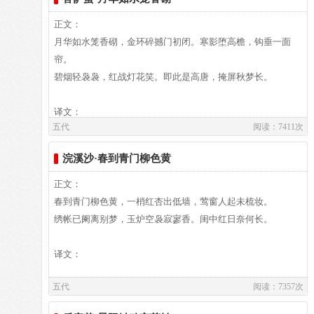
⑸寻旧曲：寻求往日与情人共赏的曲调。
词》100多篇，其中确实可靠者90多首，诗一卷（《全唐诗》
正文：
⑹“远山”句：指眉黛如远山翠绿。《西京杂记》：“文君姣
下卷第七百九十八）归属于孟昶妃，但词中有“法元寺里中元
月华如水笼香砌，金环碎撼门初闭。寒影堕高檐，钩垂一面
好，眉色如望远山，脸际常若芙蓉。”
节，又是管家降诞辰”语，中元节为旧历七月十五日，正是王
参考资料：
帘。
衍生日，而孟昶则生于十一月十四日，可知当出自王建淑妃手
1、 （五代后蜀）赵崇祚辑；杨鸿儒注评，花间集，浙江古籍
碧烟轻袅袅，红战灯花笑。即此是高唐，掩屏秋梦长。
笔。
出版社，2013.03，第106页 2、 赵崇祚编选，花间集 插图
本，万卷出版公司，2008.1，第82页
译文：
五代
阅读：7411次
作者介绍：
浣溪沙·春到青门柳色黄
韦庄,韦庄（约836年─910年），字端己，杜陵（今中国陕西省
译文及注释：
西安市附近）人，诗人韦应物的四代孙，唐朝花间派词人，词
正文：
风清丽，有《浣花词》流传。曾任前蜀宰相，谥文靖。
春到青门柳色黄，一梢红杏出低墙，莺窗人起未梳妆。
作者介绍：
绣帐已阑离别梦，玉炉空袅寂寥香。闺中红日奈何长。
孙光宪,孙光宪（901-968），字孟文，自号葆光子，属鸡，出
生在陵州贵平（今属四川省仁寿县东北的向家乡贵坪村）。仕
译文：
南平三世，累官荆南节度副使、朝议郎、检校秘书少监，试御
五代
阅读：7357次
史中丞。入宋，为黄州刺史。太祖乾德六年卒。《宋史》卷四
八三、《十国春秋》卷一○二有传。孙光宪“性嗜经籍，聚书凡
译文及注释：