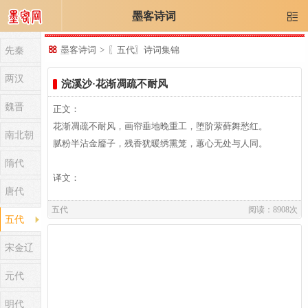
墨客诗词

先秦

墨客诗词
>
〖五代〗诗词集锦
两汉
浣溪沙·花渐凋疏不耐风
魏晋
正文：
花渐凋疏不耐风，画帘垂地晚重工，堕阶萦藓舞愁红。
南北朝
腻粉半沾金靥子，残香犹暖绣熏笼，蕙心无处与人同。
隋代
译文：
唐代
五代
阅读：8908次
五代
译文及注释：
宋金辽
元代
作者介绍：
孙光宪,孙光宪（901-968），字孟文，自号葆光子，属鸡，出
明代