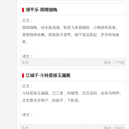
孟知祥，累官至太尉。性好诙谐，仁前蜀时，见武官多拳勇之
清平乐·雨晴烟晚
夫，遂作武举谍以讥刺他们，一时传笑。敻工词，作风间似温
正文：
庭筠，今存五十五首（见花间集及唐五代词）。
雨晴烟晚。绿水新池满。双燕飞来垂柳院，小阁画帘高卷。
黄昏独倚朱阑。西南新月眉弯。砌下落花风起，罗衣特地春
寒。
译文：
五代
阅读：7770次
江城子·斗转星移玉漏频
译文及注释：
译文
正文：
雨后初晴，傍晚淡烟弥漫，碧绿的春水涨满新池。双燕飞回柳
斗转星移玉漏频。已三更，对栖莺。历历花间，似有马啼声。
树低垂的庭院，小小的阁楼里画帘高高卷起。
含笑整衣开绣户，斜敛手，下阶迎。
黄昏时独自倚着朱栏，西南天空挂着一弯如眉的新月。台阶上
的落花随风飞舞，罗衣显得格外寒冷。
译文：
注释
五代
阅读：7641次
①砌：台阶。