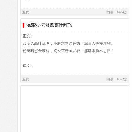
生在陵州贵平（今属四川省仁寿县东北的向家乡贵坪村）。仕
五代
阅读：8434次
南平三世，累官荆南节度副使、朝议郎、检校秘书少监，试御
史中丞。入宋，为黄州刺史。太祖乾德六年卒。《宋史》卷四
译文及注释：
浣溪沙·云淡风高叶乱飞
八三、《十国春秋》卷一○二有传。孙光宪“性嗜经籍，聚书凡
数千卷。或手自钞写，孜孜校雠，老而不废”。著有《北梦琐
正文：
言》、《荆台集》、《橘斋集》等，仅《北梦琐言》传世。词
作者介绍：
云淡风高叶乱飞，小庭寒雨绿苔微，深闺人静掩屏帷。
存八十四首，风格与“花间”的浮艳、绮靡有所不同。刘毓盘辑
牛峤,牛峤，字松卿（约公元890年前后在世），一字延峰，陇
粉黛暗愁金带枕，鸳鸯空绕画罗衣，那堪辜负不思归！
入《唐五代宋辽金元名家词集六十种》中，又有王国维缉《孙
西人。生卒年均不详，约唐昭宗大顺初前后在世。乾符五年
中丞词》一卷。
（公元878年）进士及第。历官拾遗，补尚书郎，后人又称“牛
译文：
给事”。以词著名，词格类温庭筠。原有歌诗集三卷，今存词
五代
阅读：8372次
三十三首，（见《花间集》）诗六首。
译文及注释：
作者介绍：
顾敻,［约公元九二八年前后在世］字、里、生卒年均无考，
约后唐明宗天成中前后在世前蜀王建通正时，（公元九一六
年）以小臣给事内庭。久之，擢茂州刺史。后蜀建国，敻又事