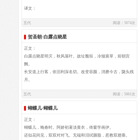
注释
译文：
（1）荷芰（jì）：荷花和菱花。芰，菱。《国语·楚语
上》：“屈到嗜芰。” 韦昭注：“芰，菱也。”
五代
阅读：5074次
逗：招引，带来。
译文及注释：
（2）噪：指蝉鸣叫。
贺圣朝·白露点晓星
（3）物华：美好的景物。杜甫《曲江陪郑南史饮》：“自知白
正文：
发非春事，且尽芳尊恋物华。”
作者介绍：
白露点晓星明灭，秋风落叶。故址颓垣，冷烟衰草，前朝宫
（4）“不逢”二句：意思是，没有遇见神女，楚襄王又在何处
薛昭蕴,薛昭蕴，字澄州，河中宝鼎（今山西荣河县）人。王
阙。
做梦呢？
衍时，官至侍郎。擅诗词，才华出众。《北梦琐言》：薛澄州
长安道上行客，依旧利深名切。改变容颜，消磨今古，陇头残
（5）簟（diàn）：竹席。
昭蕴即保逊之子也。恃才傲物，亦有父风。每入朝省，弄笏而
月。
欹（qī）：歪斜，倾斜。
行，旁若无人。好唱《浣溪沙》词。
鸳枕：即鸳鸯枕，男女共用的枕头，共有一对。
五代
阅读：5061次
译文：
（6）尘暗：气氛昏暗。
（7）凭：靠，靠着。
蝴蝶儿·蝴蝶儿
危槛：高楼上的栏杆。危，高耸的样子。《庄子·田子
译文及注释：
方》：“尝与汝登高山，履危石。”
正文：
（8）“藕花”二句：荷花上面点缀着露水，好像是美人红面上
蝴蝶儿，晚春时。阿娇初著淡黄衣，倚窗学画伊。
凝聚的汗珠。缀，点缀。犹似，好似。犹与若、似意同，作同
还似花间见，双双对对飞。无端和泪拭胭脂，惹教双翅垂。