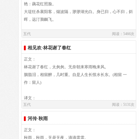
2011.12.
艳：藕花红照脸。
大堤狂杀襄阳客，烟波隔，渺渺湖光白。身已归，心不归，斜
作者介绍：
晖，远汀鸂鶒飞。
佚名,
五代
阅读：5466次
译文：
相见欢·林花谢了春红
译文及注释：
正文：
林花谢了春红，太匆匆。无奈朝来寒雨晚来风。
胭脂泪，相留醉，几时重。自是人生长恨水长东。(相留 一
作者介绍：
作：留人)
孙光宪,孙光宪（901-968），字孟文，自号葆光子，属鸡，出
生在陵州贵平（今属四川省仁寿县东北的向家乡贵坪村）。仕
译文：
五代
阅读：5131次
南平三世，累官荆南节度副使、朝议郎、检校秘书少监，试御
史中丞。入宋，为黄州刺史。太祖乾德六年卒。《宋史》卷四
河传·秋雨
八三、《十国春秋》卷一○二有传。孙光宪“性嗜经籍，聚书凡
译文及注释：
数千卷。或手自钞写，孜孜校雠，老而不废”。著有《北梦琐
译文
正文：
言》、《荆台集》、《橘斋集》等，仅《北梦琐言》传世。词
树林间的红花已经凋谢，花开花落，才有几时，实在是去得太
秋雨，秋雨，无昼无夜，滴滴霏霏。