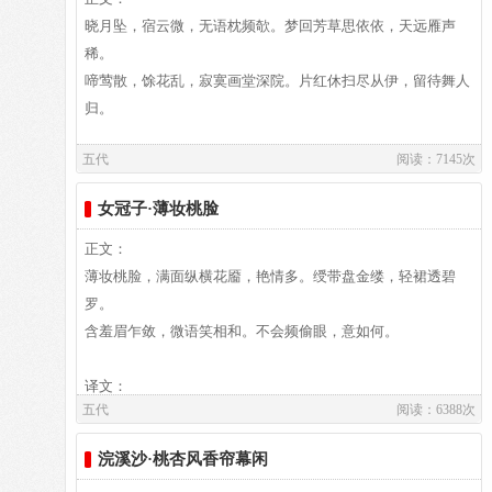
三十三首，（见《花间集》）诗六首。
晓月坠，宿云微，无语枕频欹。梦回芳草思依依，天远雁声
稀。
啼莺散，馀花乱，寂寞画堂深院。片红休扫尽从伊，留待舞人
归。
五代
阅读：7145次
译文：
注释
女冠子·薄妆桃脸
1.晓月:早晨的残月.别做"晚月".宿云:夜间的云.
2.频:别做"凭".欹:音qi七,斜靠.别做"倚".
正文：
3.芳草:指代思念的人.
薄妆桃脸，满面纵横花靥，艳情多。绶带盘金缕，轻裙透碧
4.余花:晚春尚未凋谢的花.
罗。
5.深院:别做"深浣",疑误.
含羞眉乍敛，微语笑相和。不会频偷眼，意如何。
6.片红:掉落的花瓣.尽从:完全任从.伊:他.此处指代落花
译文
译文：
五代
阅读：6388次
晓月已经慢慢坠落，晚上的云开始消散，天快亮了。这正
是该熟睡的时候，然而作者却醒着，辗转反侧。原因是:"梦回
浣溪沙·桃杏风香帘幕闲
芳草"。他做梦梦到了思念的人，午夜醒来思念已极，再也无
译文及注释：