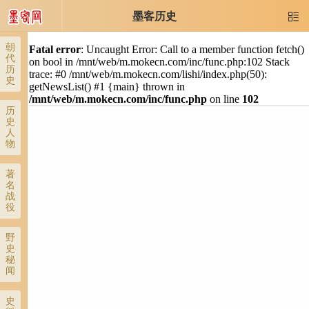
墨客历史

朝
Fatal error
: Uncaught Error: Call to a member function fetch()
代
on bool in /mnt/web/m.mokecn.com/inc/func.php:102 Stack
历
trace: #0 /mnt/web/m.mokecn.com/lishi/index.php(50):
史
getNewsList() #1 {main} thrown in
/mnt/web/m.mokecn.com/inc/func.php
on line
102
历
史
人
物
著
名
战
役
野
史
秘
闻
史