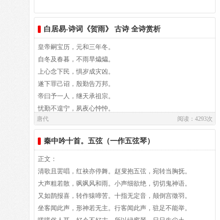
之情，突变到惊异、欣喜，以至心花怒放。而且在首句开头，
啊，哪一个能传达我的意见，问一个问题，在你们一家人中
东阁有旨酒，中堂有管弦。何为向隅客，对此不开颜。
作者介绍：
行宫见月伤心色，夜雨闻铃肠断声。
诗人着意用了“人间”二字，这意味着这一奇遇、这一胜景，给
间：
富贵无是非，主人终日欢。贫贱多悔尤，客子中夜叹。
白居易,白居易（772～846），字乐天，晚年又号称香山居
白居易-诗词《贺雨》 古诗 全诗赏析
诗人带来一种特殊的感受，即仿佛从人间的现实世界，突然步
难道社会上没有贫穷卑贱的人？怎么能忍心不去救济饥寒。
归去复归去，故乡贫亦安。
士，河南郑州新郑人，是我国唐代伟大的现实主义诗人，他的
天旋地转回龙驭，到此踌躇不能去。
入到一个什么仙境，置身于非人间的另一世界。
为什么只图供养自己，就想保得住富贵千年？
皇帝嗣宝历，元和三年冬。
凉风飘嘉树，日夜减芳华。下有感秋妇，攀条苦悲嗟。
诗歌题材广泛，形式多样，语言平易通俗，有“诗魔”和“诗
你可曾见到昔日马家的住宅，如今已成为废弃的奉诚园！
自冬及春暮，不雨旱爞爞。
我本幽闲女，结发事豪家。豪家多婢仆，门内颇骄奢。
王”之称。官至翰林学士、左赞善大夫。有《白氏长庆集》传
马嵬坡下泥土中，不见玉颜空死处。
正是在这一感受的触发下，诗人想象的翅膀飞腾起来
注释
上心念下民，惧岁成灾凶。
良人近封侯，出入鸣玉珂。自从富贵来，恩薄谗言多。
世，代表诗作有《长恨歌》、《卖炭翁》、《琵琶行》等。白
了。“常恨春归无觅处，不知转入此中来。”他想到，自己曾因
⑴甲第：古代皇帝赐给臣子的住宅有甲乙等级之分，甲第是赐
遂下罪己诏，殷勤告万邦。
冢妇独守礼，群妾互奇邪。但信言有玷，不察心无瑕。
居易祖籍山西、陕西、出生于河南郑州新郑，葬于洛阳。白居
君臣相顾尽沾衣，东望都门信马归。
为惜春、恋春，以至怨恨春去的无情，但谁知却是错怪了春，
给封侯者住的。
帝曰予一人，继天承祖宗。
容光未销歇，欢爱忽蹉跎。何意掌上玉，化为眼中砂。
易故居纪念馆坐落于洛阳市郊。白园（白居易墓）坐落在洛阳
原来春并未归去，只不过象小孩子跟人捉迷藏一样，偷偷地躲
⑵栉比：像疏齿一样排列，多而密。
忧勤不遑宁，夙夜心忡忡。
盈盈一尺水，浩浩千丈河。勿言小大异，随分有风波。
城南香山的琵琶峰。
归来池苑皆依旧，太液芙蓉未央柳。
到这块地方来罢了。
唐代
阅读：4293次
⑶累累：一个接一个的样子。
元年诛刘辟，一举靖巴邛。
闺房犹复尔，邦国当如何。
⑷郁郁：繁盛的样子。
二年戮李錡，不战安江东。
心亦无所迫，身亦无所拘。何为肠中气，郁郁不得舒。
秦中吟十首。五弦（一作五弦琴）
芙蓉如面柳如眉，对此如何不泪垂。
这首诗中，既用桃花代替抽象的春光，把春光写得具体可
⑸洞房：深邃的内室。
顾惟眇眇德，遽有巍巍功。
不舒良有以，同心久离居。五年不见面，三年不得书。
感，形象美丽；而且还把春光拟人化，把春光写得仿佛真是有
⑹虚且迥：空旷而且深远，宽敞高爽之意。
或者天降沴，无乃儆予躬？
念此令人老，抱膝坐长吁。岂无盈尊酒，非君谁与娱。
正文：
春风桃李花开日，秋雨梧桐叶落时。
脚似的，可以转来躲去。不，岂只是有脚而已？你看它简直还
⑺红药：即芍药花。
上思答天戒，下思致时邕。
揽衣出门行，游观绕林渠。澹澹春水暖，东风生绿蒲。
清歌且罢唱，红袂亦停舞。赵叟抱五弦，宛转当胸抚。
具有顽皮惹人的性格呢！
⑻贯朽钱：钱积得很多，长期不用，以致串钱的绳子霉烂，故
莫如率其身，慈和与俭恭。
上有和鸣雁，下有掉尾鱼。飞沉一何乐，鳞羽各有徒。
大声粗若散，飒飒风和雨。小声细欲绝，切切鬼神语。
西宫南内多秋草，落叶满阶红不扫。
称贯朽钱。
乃命罢进献，乃命赈饥穷。
而我方独处，不与之子俱。顾彼自伤己，禽鱼之不如。
又如鹊报喜，转作猿啼苦。十指无定音，颠倒宫徵羽。
在这首短诗中，自然界的春光被描写得是如此的生动具
⑼将：传达的意思。
宥死降五刑，已责宽三农。
出游欲遣忧，孰知忧有馀。
坐客闻此声，形神若无主。行客闻此声，驻足不能举。
梨园弟子白发新，椒房阿监青娥老。
体，天真可爱，活灵活现，如果没有对春的无限留恋、热爱，
⑽直：就。
宫女出宣徽，厩马减飞龙。
春旦日初出，曈曈耀晨辉。草木照未远，浮云已蔽之。