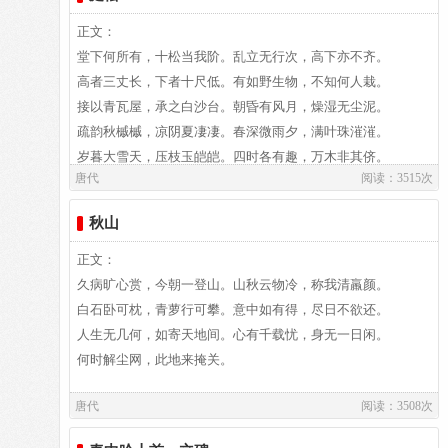
居易祖籍山西、陕西、出生于河南郑州新郑，葬于洛阳。白居
易故居纪念馆坐落于洛阳市郊。白园（白居易墓）坐落在洛阳
译文：
正文：
城南香山的琵琶峰。
堂下何所有，十松当我阶。乱立无行次，高下亦不齐。
高者三丈长，下者十尺低。有如野生物，不知何人栽。
译文及注释：
接以青瓦屋，承之白沙台。朝昏有风月，燥湿无尘泥。
疏韵秋槭槭，凉阴夏凄凄。春深微雨夕，满叶珠漼漼。
岁暮大雪天，压枝玉皑皑。四时各有趣，万木非其侪。
唐代
阅读：3515次
作者介绍：
去年买此宅，多为人所咍。一家二十口，移转就松来。
白居易,白居易（772～846），字乐天，晚年又号称香山居
移来有何得，但得烦襟开。即此是益友，岂必交贤才。
秋山
士，河南郑州新郑人，是我国唐代伟大的现实主义诗人，他的
顾我犹俗士，冠带走尘埃。未称为松主，时时一愧怀。
诗歌题材广泛，形式多样，语言平易通俗，有“诗魔”和“诗
正文：
王”之称。官至翰林学士、左赞善大夫。有《白氏长庆集》传
译文：
久病旷心赏，今朝一登山。山秋云物冷，称我清羸颜。
世，代表诗作有《长恨歌》、《卖炭翁》、《琵琶行》等。白
白石卧可枕，青萝行可攀。意中如有得，尽日不欲还。
居易祖籍山西、陕西、出生于河南郑州新郑，葬于洛阳。白居
人生无几何，如寄天地间。心有千载忧，身无一日闲。
易故居纪念馆坐落于洛阳市郊。白园（白居易墓）坐落在洛阳
译文及注释：
何时解尘网，此地来掩关。
城南香山的琵琶峰。
唐代
阅读：3508次
译文：
作者介绍：