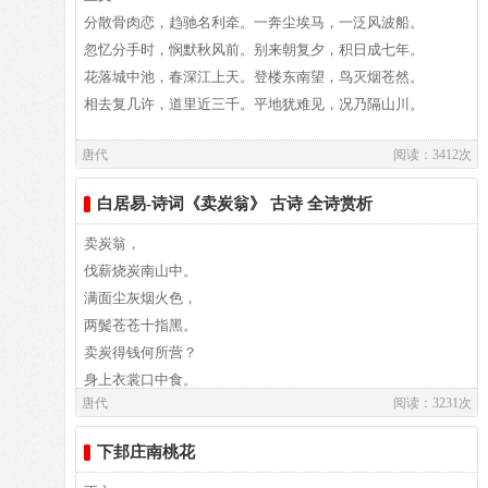
世，代表诗作有《长恨歌》、《卖炭翁》、《琵琶行》等。白
分散骨肉恋，趋驰名利牵。一奔尘埃马，一泛风波船。
居易祖籍山西、陕西、出生于河南郑州新郑，葬于洛阳。白居
作者介绍：
忽忆分手时，悯默秋风前。别来朝复夕，积日成七年。
易故居纪念馆坐落于洛阳市郊。白园（白居易墓）坐落在洛阳
白居易,白居易（772～846），字乐天，晚年又号称香山居
花落城中池，春深江上天。登楼东南望，鸟灭烟苍然。
城南香山的琵琶峰。
士，河南郑州新郑人，是我国唐代伟大的现实主义诗人，他的
相去复几许，道里近三千。平地犹难见，况乃隔山川。
诗歌题材广泛，形式多样，语言平易通俗，有“诗魔”和“诗
唐代
阅读：3412次
王”之称。官至翰林学士、左赞善大夫。有《白氏长庆集》传
译文：
世，代表诗作有《长恨歌》、《卖炭翁》、《琵琶行》等。白
白居易-诗词《卖炭翁》 古诗 全诗赏析
居易祖籍山西、陕西、出生于河南郑州新郑，葬于洛阳。白居
易故居纪念馆坐落于洛阳市郊。白园（白居易墓）坐落在洛阳
译文及注释：
卖炭翁，
城南香山的琵琶峰。
伐薪烧炭南山中。
满面尘灰烟火色，
作者介绍：
两鬓苍苍十指黑。
白居易,白居易（772～846），字乐天，晚年又号称香山居
卖炭得钱何所营？
士，河南郑州新郑人，是我国唐代伟大的现实主义诗人，他的
身上衣裳口中食。
唐代
阅读：3231次
诗歌题材广泛，形式多样，语言平易通俗，有“诗魔”和“诗
可怜身上衣正单，
王”之称。官至翰林学士、左赞善大夫。有《白氏长庆集》传
心忧炭贱愿天寒。
下邽庄南桃花
世，代表诗作有《长恨歌》、《卖炭翁》、《琵琶行》等。白
夜来城外一尺雪，
居易祖籍山西、陕西、出生于河南郑州新郑，葬于洛阳。白居