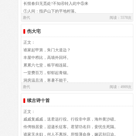
长恨春归无觅处?不知④转入此中⑤来
云鬓花颜金步摇，芙蓉帐暖度春宵。
①人间：指庐山下的平地村落。
唐代
阅读：5578次
②芳菲：盛开的花，亦可泛指花，花草艳盛的阳春景色。
春宵苦短日高起，从此君王不早朝。
③山寺：指大林寺，在庐山香炉峰顶，相传为晋代僧人昙诜所
伤大宅
建，为我国佛教胜地之一。
承欢侍宴无闲暇，春从春游夜专夜。
④不知：岂料、想不到。
正文：
⑤此中：这深山的寺庙里。
谁家起甲第，朱门大道边？
后宫佳丽三千人，三千宠爱在一身。
这首七绝是一首纪游诗，元和十二年（公元817年）初夏作于
丰屋中栉比，高墙外回环。
江州。是说初夏时节诗人来到大林寺，山下四月已是大地春
累累六七堂，栋宇相连延。
金屋妆成娇侍夜，玉楼宴罢醉和春。
回，芳菲已尽的时候了，但不期在高山古寺之中，又遇上了意
一堂费百万，郁郁起青烟。
想不到的春景——一片盛开的桃花；原因惜春、恋春之情，怨
洞房温且清，寒暑不能干。
姊妹弟兄皆列土，可怜光彩生门户。
唐代
阅读：4909次
恨春去无情，谁知是错怪了春，原来它并未归去，不过像小孩
高堂虚且迥，坐卧见南山。
子跟人捉迷藏一样，偷偷地躲到这山寺里来了。这首诗把春光
绕廊紫藤架，夹砌红药栏。
续古诗十首
遂令天下父母心，不重生男重生女。
描写得生动具体，天真可爱，活灵活现。立意新颖，构思灵
攀枝摘樱桃，带花移牡丹。
巧，意境深邃，富于情趣，启人神思，惹人喜爱，是唐人绝句
主人此中坐，十载为大官。
正文：
骊宫高处入青云，仙乐风飘处处闻。
中又一珍品。
厨有臭败肉，库有贯朽钱。
戚戚复戚戚，送君远行役。行役非中原，海外黄沙碛。
--引自李济洲编著之《全唐诗佳句赏析》http://tshjj.yeah.net/
谁能将我语，问尔骨肉间：
伶俜独居妾，迢递长征客。君望功名归，妾忧生死隔。
缓歌谩舞凝丝竹，尽日君王看不足。
这首诗作于元和十二年（817）初夏，当时白居易在江州
岂无穷贱者，忍不救饥寒？
谁家无夫妇，何人不离坼。所恨薄命身，嫁迟别日迫。