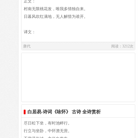
晓驾炭车辗冰辙。
正文：
易故居纪念馆坐落于洛阳市郊。白园（白居易墓）坐落在洛阳
牛困人饥日已高，
村南无限桃花发，唯我多情独自来。
城南香山的琵琶峰。
市南门外泥中歇。
日暮风吹红满地，无人解惜为谁开。
翩翩两骑来是谁？
黄衣使者白衫儿。
译文：
手把文书口称敕，
唐代
阅读：3212次
回车叱牛牵向北。
一车炭，
译文及注释：
千余斤，
官使驱将惜不得。
半匹红纱一丈绫，
作者介绍：
系向牛头充炭直。
白居易,白居易（772～846），字乐天，晚年又号称香山居
士，河南郑州新郑人，是我国唐代伟大的现实主义诗人，他的
诗歌题材广泛，形式多样，语言平易通俗，有“诗魔”和“诗
王”之称。官至翰林学士、左赞善大夫。有《白氏长庆集》传
白居易-诗词《咏怀》 古诗 全诗赏析
作品赏析【注释】：可怜身上衣正单?心忧炭贱愿天寒
世，代表诗作有《长恨歌》、《卖炭翁》、《琵琶行》等。白
尽日松下坐，有时池畔行。
《卖炭翁》是《新乐府诗》组诗五十首中的第三十二首，诗题
居易祖籍山西、陕西、出生于河南郑州新郑，葬于洛阳。白居
行立与坐卧，中怀澹无营。
下注：“苦宫市也”。“宫市”为中唐时皇室于市中公开掠夺民间
易故居纪念馆坐落于洛阳市郊。白园（白居易墓）坐落在洛阳