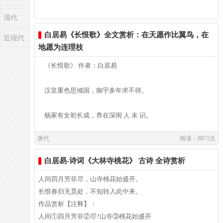
清代
作者介绍：
白居易,白居易（772～846），字乐天，晚年又号称香山居
白居易《长恨歌》全文赏析：在天愿作比翼鸟，在
近现代
士，河南郑州新郑人，是我国唐代伟大的现实主义诗人，他的
地愿为连理枝
诗歌题材广泛，形式多样，语言平易通俗，有“诗魔”和“诗
《长恨歌》 作者：白居易
王”之称。官至翰林学士、左赞善大夫。有《白氏长庆集》传
世，代表诗作有《长恨歌》、《卖炭翁》、《琵琶行》等。白
汉皇重色思倾国，御宇多年求不得。
居易祖籍山西、陕西、出生于河南郑州新郑，葬于洛阳。白居
易故居纪念馆坐落于洛阳市郊。白园（白居易墓）坐落在洛阳
杨家有女初长成，养在深闺 人 未 识。
城南香山的琵琶峰。
唐代
阅读：8871次
天生丽质难自弃，一朝选在君王侧。
白居易-诗词《大林寺桃花》 古诗 全诗赏析
回眸一笑百媚生，六宫粉黛无颜色。
人间四月芳菲尽，山寺桃花始盛开。
春寒赐浴华清池，温泉水滑洗凝脂。
长恨春归无觅处，不知转入此中来。
作品赏析【注释】：
侍儿扶起娇无力，始是新承恩泽时。
人间①四月芳菲②尽?山寺③桃花始盛开