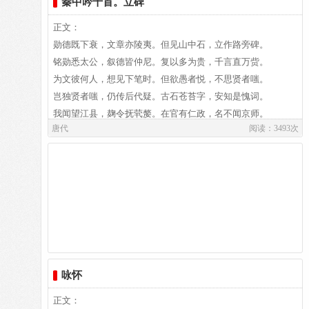
秦中吟十首。立碑
白居易,白居易（772～846），字乐天，晚年又号称香山居
士，河南郑州新郑人，是我国唐代伟大的现实主义诗人，他的
译文及注释：
正文：
诗歌题材广泛，形式多样，语言平易通俗，有“诗魔”和“诗
勋德既下衰，文章亦陵夷。但见山中石，立作路旁碑。
王”之称。官至翰林学士、左赞善大夫。有《白氏长庆集》传
铭勋悉太公，叙德皆仲尼。复以多为贵，千言直万赀。
世，代表诗作有《长恨歌》、《卖炭翁》、《琵琶行》等。白
作者介绍：
为文彼何人，想见下笔时。但欲愚者悦，不思贤者嗤。
居易祖籍山西、陕西、出生于河南郑州新郑，葬于洛阳。白居
白居易,白居易（772～846），字乐天，晚年又号称香山居
岂独贤者嗤，仍传后代疑。古石苍苔字，安知是愧词。
易故居纪念馆坐落于洛阳市郊。白园（白居易墓）坐落在洛阳
士，河南郑州新郑人，是我国唐代伟大的现实主义诗人，他的
我闻望江县，麹令抚茕嫠。在官有仁政，名不闻京师。
城南香山的琵琶峰。
唐代
阅读：3493次
诗歌题材广泛，形式多样，语言平易通俗，有“诗魔”和“诗
身殁欲归葬，百姓遮路岐。攀辕不得归，留葬此江湄。
王”之称。官至翰林学士、左赞善大夫。有《白氏长庆集》传
至今道其名，男女涕皆垂。无人立碑碣，唯有邑人知。
世，代表诗作有《长恨歌》、《卖炭翁》、《琵琶行》等。白
居易祖籍山西、陕西、出生于河南郑州新郑，葬于洛阳。白居
译文：
易故居纪念馆坐落于洛阳市郊。白园（白居易墓）坐落在洛阳
城南香山的琵琶峰。
译文及注释：
咏怀
作者介绍：
正文：
白居易,白居易（772～846），字乐天，晚年又号称香山居