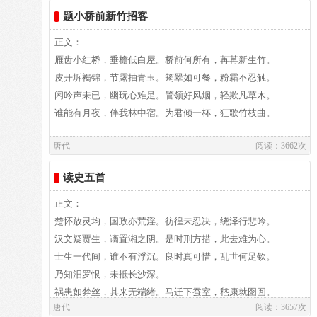
王”之称。官至翰林学士、左赞善大夫。有《白氏长庆集》传
题小桥前新竹招客
世，代表诗作有《长恨歌》、《卖炭翁》、《琵琶行》等。白
正文：
居易祖籍山西、陕西、出生于河南郑州新郑，葬于洛阳。白居
雁齿小红桥，垂檐低白屋。桥前何所有，苒苒新生竹。
易故居纪念馆坐落于洛阳市郊。白园（白居易墓）坐落在洛阳
皮开坼褐锦，节露抽青玉。筠翠如可餐，粉霜不忍触。
城南香山的琵琶峰。
闲吟声未已，幽玩心难足。管领好风烟，轻欺凡草木。
谁能有月夜，伴我林中宿。为君倾一杯，狂歌竹枝曲。
唐代
阅读：3662次
译文：
读史五首
译文及注释：
正文：
楚怀放灵均，国政亦荒淫。彷徨未忍决，绕泽行悲吟。
汉文疑贾生，谪置湘之阴。是时刑方措，此去难为心。
作者介绍：
士生一代间，谁不有浮沉。良时真可惜，乱世何足钦。
白居易,白居易（772～846），字乐天，晚年又号称香山居
乃知汨罗恨，未抵长沙深。
士，河南郑州新郑人，是我国唐代伟大的现实主义诗人，他的
祸患如棼丝，其来无端绪。马迁下蚕室，嵇康就囹圄。
唐代
阅读：3657次
诗歌题材广泛，形式多样，语言平易通俗，有“诗魔”和“诗
抱冤志气屈，忍耻形神沮。当彼戮辱时，奋飞无翅羽。