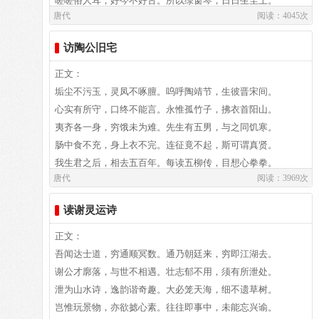
嗟嗟俗人耳，好今不好古。所以绿窗琴，日日生尘土。
没有诗人的一片童心，是写不出来的。这首小诗的佳处，正在
⑾奉诚园：原为唐司徒马燧旧宅，以豪奢著名。马燧死，其子
唐代
阅读：4045次
庶政靡不举，皆出自宸衷。
天地黯以晦，当午如昏时。虽有东南风，力微不能吹。
夕殿萤飞思悄然，孤灯挑尽未成眠。
立意新颖，构思灵巧，而戏语雅趣，又复启人神思，惹人喜
马畅将园中大杏赠宦官窦文场，文场又献给唐德宗。德宗认为
奔腾道路人，伛偻田野翁。
中园何所有，满地青青葵。阳光委云上，倾心欲何依。
译文：
访陶公旧宅
爱，可谓唐人绝句小诗中的又一珍品。
马畅马畅不以大杏献己，意存轻慢，派宦官往封其树。马畅恐
欢呼相告报，感泣涕沾胸。
迟迟钟鼓初长夜，耿耿星河欲曙天。
惧，因把住宅献给德宗。德宗改为奉诚园，废置不用。事见
顺人人心悦，先天天意从。
译文：
正文：
（褚斌杰）
《桂苑丛谈·史遗》。
诏下才七日，和气生冲融。
译文及注释：
垢尘不污玉，灵凤不啄膻。呜呼陶靖节，生彼晋宋间。
鸳鸯瓦冷霜华重，翡翠衾寒谁与共。
参考资料：
凝为悠悠云，散作习习风。
心实有所守，口终不能言。永惟孤竹子，拂衣首阳山。
1、 于海娣 等．唐诗鉴赏大全集．北京：中国华侨出版社，
昼夜三日雨，凄凄复蒙蒙。
译文及注释：
夷齐各一身，穷饿未为难。先生有五男，与之同饥寒。
悠悠生死别经年，魂魄不曾来入梦。
2010年12月版：第362页 2、 吴大奎 马秀娟．元稹白居易诗选
万心春熙熙，百谷青芃芃。
作者介绍：
肠中食不充，身上衣不完。连征竟不起，斯可谓真贤。
译．成都：巴蜀书社，1991年10月版：第179-182页
人变愁为喜，岁易俭为丰。
白居易,白居易（772～846），字乐天，晚年又号称香山居
我生君之后，相去五百年。每读五柳传，目想心拳拳。
临邛道士鸿都客，能以精诚致魂魄。
乃知王者心，忧乐与众同。
作者介绍：
唐代
阅读：3969次
士，河南郑州新郑人，是我国唐代伟大的现实主义诗人，他的
昔常咏遗风，著为十六篇。今来访故宅，森若君在前。
作者介绍：
皇天与后土，所感无不通。
白居易,白居易（772～846），字乐天，晚年又号称香山居
诗歌题材广泛，形式多样，语言平易通俗，有“诗魔”和“诗
不慕尊有酒，不慕琴无弦。慕君遗荣利，老死此丘园。
为感君王辗转思，遂教方士殷勤觅。
白居易,白居易（772～846），字乐天，晚年又号称香山居
读谢灵运诗
冠佩何锵锵，将相及王公。
士，河南郑州新郑人，是我国唐代伟大的现实主义诗人，他的
王”之称。官至翰林学士、左赞善大夫。有《白氏长庆集》传
柴桑古村落，栗里旧山川。不见篱下菊，但馀墟中烟。
士，河南郑州新郑人，是我国唐代伟大的现实主义诗人，他的
蹈舞呼万岁，列贺明庭中。
诗歌题材广泛，形式多样，语言平易通俗，有“诗魔”和“诗
世，代表诗作有《长恨歌》、《卖炭翁》、《琵琶行》等。白
子孙虽无闻，族氏犹未迁。每逢姓陶人，使我心依然。
正文：
排空驭气奔如电，升天入地求之遍。
诗歌题材广泛，形式多样，语言平易通俗，有“诗魔”和“诗
小臣诚愚陋，职忝金銮宫。
王”之称。官至翰林学士、左赞善大夫。有《白氏长庆集》传
居易祖籍山西、陕西、出生于河南郑州新郑，葬于洛阳。白居
吾闻达士道，穷通顺冥数。通乃朝廷来，穷即江湖去。
王”之称。官至翰林学士、左赞善大夫。有《白氏长庆集》传
稽首再三拜，一言献天聪：
世，代表诗作有《长恨歌》、《卖炭翁》、《琵琶行》等。白
易故居纪念馆坐落于洛阳市郊。白园（白居易墓）坐落在洛阳
译文：
谢公才廓落，与世不相遇。壮志郁不用，须有所泄处。
上穷碧落下黄泉，两处茫茫皆不见。
世，代表诗作有《长恨歌》、《卖炭翁》、《琵琶行》等。白
君以明为圣，臣以直为忠；
居易祖籍山西、陕西、出生于河南郑州新郑，葬于洛阳。白居
城南香山的琵琶峰。
泄为山水诗，逸韵谐奇趣。大必笼天海，细不遗草树。
居易祖籍山西、陕西、出生于河南郑州新郑，葬于洛阳。白居
敢贺有其始，亦愿有其终。
易故居纪念馆坐落于洛阳市郊。白园（白居易墓）坐落在洛阳
岂惟玩景物，亦欲摅心素。往往即事中，未能忘兴谕。
忽闻海上有仙山，山在虚无缥渺间。
易故居纪念馆坐落于洛阳市郊。白园（白居易墓）坐落在洛阳