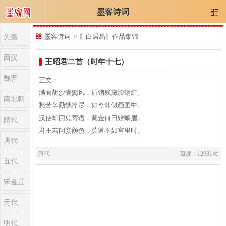
墨客诗词

先秦

墨客诗词
>
〖白居易〗作品集锦
两汉
王昭君二首（时年十七）
魏晋
正文：
满面胡沙满鬓风，眉销残黛脸销红。
南北朝
愁苦辛勤憔悴尽，如今却似画图中。
汉使却回凭寄语，黄金何日赎蛾眉。
隋代
君王若问妾颜色，莫道不如宫里时。
唐代
唐代
阅读：12031次
五代
译文：
宋金辽
元代
译文及注释：
明代