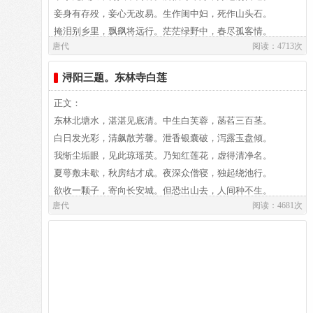
（今江西九江）司马任上。这是一首纪游诗，大林寺在庐山香
如何奉一身，直欲保千年？
妾身有存殁，妾心无改易。生作闺中妇，死作山头石。
渔阳鼙鼓动地来，惊破霓裳羽衣曲。
炉峰顶。关于他写这首诗的一点情况，本集有《游大林寺序》
不见马家宅，今作奉诚园。
掩泪别乡里，飘飖将远行。茫茫绿野中，春尽孤客情。
一文，可参考。
唐代
阅读：4713次
驱马上丘陇，高低路不平。风吹棠梨花，啼鸟时一声。
九重城阙烟尘生，千乘万骑西南行。
译文：
古墓何代人，不知姓与名。化作路傍土，年年春草生。
浔阳三题。东林寺白莲
全诗短短四句，从内容到语言都似乎没有什么深奥、奇警
感彼忽自悟，今我何营营。
翠华摇摇行复止，西出都门百余里。
的地方，只不过是把“山高地深，时节绝晚”、“与平地聚落不
朝采山上薇，暮采山上薇。岁晏薇亦尽，饥来何所为。
正文：
同”的景物节候，做了一番纪述和描写。但细读之，就会发现
译文及注释：
坐饮白石水，手把青松枝。击节独长歌，其声清且悲。
东林北塘水，湛湛见底清。中生白芙蓉，菡萏三百茎。
六军不发无奈何，宛转蛾眉马前死。
这首平淡自然的小诗，却写得意境深邃，富于情趣。
译文
枥马非不肥，所苦常絷维。豢豕非不饱，所忧竟为牺。
白日发光彩，清飙散芳馨。泄香银囊破，泻露玉盘倾。
哪一家盖起了豪华的宅第？红漆的大门开在大道旁边。
行行歌此曲，以慰常苦饥。
我惭尘垢眼，见此琼瑶英。乃知红莲花，虚得清净名。
花钿委地无人收，翠翘金雀玉搔头。
诗的开首“人间四月芳菲尽，山寺桃花始盛开”两句，是写
高大的房屋梳齿般排列，高高的围墙在外面曲折回环。
雨露长纤草，山苗高入云。风雪折劲木，涧松摧为薪。
夏萼敷未歇，秋房结才成。夜深众僧寝，独起绕池行。
诗人登山时已届孟夏，正属大地春归，芳菲落尽的时候了。但
六七处堂屋一座挨着一座，梁栋和屋檐相互联接伸延。
风摧此何意，雨长彼何因。百丈涧底死，寸茎山上春。
欲收一颗子，寄向长安城。但恐出山去，人间种不生。
君王掩面救不得，回看血泪相和流。
不期在高山古寺之中，又遇上了意想不的春景── 一片始盛的
造一座这样的堂屋费钱上百万，那郁郁勃勃的气象上凌云烟。
唐代
阅读：4681次
可怜苦节士，感此涕盈巾。
桃花。我们从紧跟后面的“常恨春归无觅处”一句可以得知，诗
幽深的内室冬暖夏凉，即使严寒酷暑也不能侵犯。
窈窕双鬟女，容德俱如玉。昼居不逾阈，夜行常秉烛。
译文：
黄埃散漫风萧索，云栈萦纡登剑阁。
人在登临之前，就曾为春光的匆匆不驻而怨恨，而恼怒，而失
高大的堂屋宽敞亮爽，坐着、躺着，都可望到南山。
气如含露兰，心如贯霜竹。宜当备嫔御，胡为守幽独。
望。因此当这始所未料的一片春景冲入眼帘时，该是使人感到
环绕走廊的是紫藤的藤架，台阶两旁有红芍药的花栏。
无媒不得选，年忽过三六。岁暮望汉宫，谁在黄金屋。
峨嵋山下少人行，旌旗无光日色薄。
多么的惊异和欣喜！诗中第一句的“芳菲尽”，与第二句的“始
攀下树枝来采摘樱桃，带着花去移栽牡丹。
邯郸进倡女，能唱黄花曲。一曲称君心，恩荣连九族。
译文及注释：
盛开”，是在对比中遥相呼应的。它们字面上是纪事写景，实
主人在这所华屋中安坐，一连十几年都做着大官。
栖栖远方士，读书三十年。业成无知己，徒步来入关。
蜀江水碧蜀山青，圣主朝朝暮暮情。
际上也是在写感情和思绪上的跳跃──由一种愁绪满怀的叹逝
厨房里有出不完的腐败肉，库房里有用不尽而绳串朽坏的钱。
长安多王侯，英俊竞攀援。幸随众宾末，得厕门馆间。