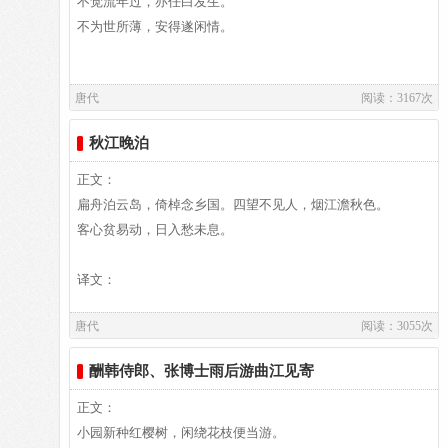
不觉流年过，亦任白发生。
财物之一种弊政。唐德宗贞元末年时愈益变本加厉，以宦官
城南香山的琵琶峰。
不为世所薄，安得遂闲情。
（宫使）专司其事，遣“白望”（宫中派出的采办员）数百人于
长安东、西两市监望，视所需物，即口称“宫市”，往往不付钱
或以微值勒索而去。《卖炭翁》一诗通过卖炭翁之遭遇，用形
唐代
阅读：3167次
象化之手法，反映百姓被欺压之痛苦，揭露封建统治者爪牙之
作品赏析五言古诗《咏怀》作于江州司马任内。这两句是说，
罪恶。这两句是说，可怜的卖炭翁身上衣服单薄，无以御寒，
秋江晚泊
我因为被权贵们鄙薄，才到这里任这个闲官；要不，怎能听任
但仍然祝愿天气更冷一些；这样，他辛苦烧的炭就能多卖、卖
我有松下闲坐，池畔漫行这样的闲情逸致。看似清闲，实乃苦
到好价钱了。描绘人物复杂矛盾心理细腻真切，形象逼真，直
正文：
闷，一个“薄”字道出了诗人内心的无限哀痛，意在言外，耐人
书其事，其意自见，感染力极其强烈，一笔有扛鼎之力。
扁舟泊云岛，倚棹念乡国。四望不见人，烟江澹秋色。
咏叹。--引自李济洲编著之《全唐诗佳句赏析》
--引自李济洲编著之《全唐诗佳句赏析》http://tshjj.yeah.net/
客心贫易动，日入愁未息。
译文：
《卖炭翁》是白居易《新乐府》组诗中的第三十二首，自注
唐代
阅读：3055次
云：“苦宫市也。”“宫市”的“宫”指皇宫，“市”是买的意思。皇
宫所需的物品，本来由官吏采买。中唐时期，宦官专权，横行
译文及注释：
酬韩侍郎、张博士雨后游曲江见寄
无忌，连这种采购权也抓了过去，常有数十百人分布在长安东
西两市及热闹街坊，以低价强购货物，甚至不给分文，还勒
正文：
索“进奉”的“门户钱”及“脚价钱”。名为“宫市”，实际是一种公
作者介绍：
小园新种红樱树，闲绕花枝便当游。