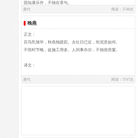
城南香山的琵琶峰。
译文及注释：
因知康乐作，不独在章句。
城南香山的琵琶峰。
唐代
阅读：3748次
楼阁玲珑五云起，其中绰约多仙子。
译文：
晚燕
作者介绍：
中有一人字太真，雪肤花貌参差是。
白居易,白居易（772～846），字乐天，晚年又号称香山居
正文：
士，河南郑州新郑人，是我国唐代伟大的现实主义诗人，他的
译文及注释：
百鸟乳雏毕，秋燕独蹉跎。去社日已近，衔泥意如何。
金阙西厢叩玉扃，转教小玉报双成。
诗歌题材广泛，形式多样，语言平易通俗，有“诗魔”和“诗
不悟时节晚，徒施工用多。人间事亦尔，不独燕营窠。
王”之称。官至翰林学士、左赞善大夫。有《白氏长庆集》传
闻道汉家天子使，九华帐里梦魂惊。
世，代表诗作有《长恨歌》、《卖炭翁》、《琵琶行》等。白
作者介绍：
译文：
居易祖籍山西、陕西、出生于河南郑州新郑，葬于洛阳。白居
白居易,白居易（772～846），字乐天，晚年又号称香山居
揽衣推枕起徘徊，珠箔银屏迤逦开。
易故居纪念馆坐落于洛阳市郊。白园（白居易墓）坐落在洛阳
唐代
阅读：3747次
士，河南郑州新郑人，是我国唐代伟大的现实主义诗人，他的
城南香山的琵琶峰。
诗歌题材广泛，形式多样，语言平易通俗，有“诗魔”和“诗
译文及注释：
王”之称。官至翰林学士、左赞善大夫。有《白氏长庆集》传
世，代表诗作有《长恨歌》、《卖炭翁》、《琵琶行》等。白
居易祖籍山西、陕西、出生于河南郑州新郑，葬于洛阳。白居
作者介绍：
易故居纪念馆坐落于洛阳市郊。白园（白居易墓）坐落在洛阳
白居易,白居易（772～846），字乐天，晚年又号称香山居
城南香山的琵琶峰。
士，河南郑州新郑人，是我国唐代伟大的现实主义诗人，他的
诗歌题材广泛，形式多样，语言平易通俗，有“诗魔”和“诗