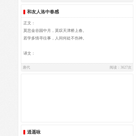
居易祖籍山西、陕西、出生于河南郑州新郑，葬于洛阳。白居
译文及注释：
和友人洛中春感
译文及注释：
易故居纪念馆坐落于洛阳市郊。白园（白居易墓）坐落在洛阳
城南香山的琵琶峰。
正文：
作者介绍：
莫悲金谷园中月，莫叹天津桥上春。
作者介绍：
白居易,白居易（772～846），字乐天，晚年又号称香山居
若学多情寻往事，人间何处不伤神。
白居易,白居易（772～846），字乐天，晚年又号称香山居
士，河南郑州新郑人，是我国唐代伟大的现实主义诗人，他的
士，河南郑州新郑人，是我国唐代伟大的现实主义诗人，他的
诗歌题材广泛，形式多样，语言平易通俗，有“诗魔”和“诗
译文：
诗歌题材广泛，形式多样，语言平易通俗，有“诗魔”和“诗
王”之称。官至翰林学士、左赞善大夫。有《白氏长庆集》传
王”之称。官至翰林学士、左赞善大夫。有《白氏长庆集》传
唐代
阅读：3627次
世，代表诗作有《长恨歌》、《卖炭翁》、《琵琶行》等。白
世，代表诗作有《长恨歌》、《卖炭翁》、《琵琶行》等。白
居易祖籍山西、陕西、出生于河南郑州新郑，葬于洛阳。白居
译文及注释：
居易祖籍山西、陕西、出生于河南郑州新郑，葬于洛阳。白居
易故居纪念馆坐落于洛阳市郊。白园（白居易墓）坐落在洛阳
易故居纪念馆坐落于洛阳市郊。白园（白居易墓）坐落在洛阳
城南香山的琵琶峰。
城南香山的琵琶峰。
作者介绍：
白居易,白居易（772～846），字乐天，晚年又号称香山居
士，河南郑州新郑人，是我国唐代伟大的现实主义诗人，他的
诗歌题材广泛，形式多样，语言平易通俗，有“诗魔”和“诗
王”之称。官至翰林学士、左赞善大夫。有《白氏长庆集》传
逍遥咏