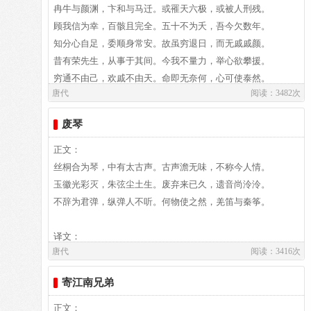
冉牛与颜渊，卞和与马迁。或罹天六极，或被人刑残。
士，河南郑州新郑人，是我国唐代伟大的现实主义诗人，他的
顾我信为幸，百骸且完全。五十不为夭，吾今欠数年。
诗歌题材广泛，形式多样，语言平易通俗，有“诗魔”和“诗
知分心自足，委顺身常安。故虽穷退日，而无戚戚颜。
王”之称。官至翰林学士、左赞善大夫。有《白氏长庆集》传
昔有荣先生，从事于其间。今我不量力，举心欲攀援。
世，代表诗作有《长恨歌》、《卖炭翁》、《琵琶行》等。白
穷通不由己，欢戚不由天。命即无奈何，心可使泰然。
居易祖籍山西、陕西、出生于河南郑州新郑，葬于洛阳。白居
唐代
阅读：3482次
且务由己者，省躬谅非难。勿问由天者，天高难与言。
易故居纪念馆坐落于洛阳市郊。白园（白居易墓）坐落在洛阳
城南香山的琵琶峰。
废琴
译文：
正文：
丝桐合为琴，中有太古声。古声澹无味，不称今人情。
译文及注释：
玉徽光彩灭，朱弦尘土生。废弃来已久，遗音尚泠泠。
不辞为君弹，纵弹人不听。何物使之然，羌笛与秦筝。
作者介绍：
译文：
唐代
阅读：3416次
白居易,白居易（772～846），字乐天，晚年又号称香山居
士，河南郑州新郑人，是我国唐代伟大的现实主义诗人，他的
寄江南兄弟
诗歌题材广泛，形式多样，语言平易通俗，有“诗魔”和“诗
译文及注释：
王”之称。官至翰林学士、左赞善大夫。有《白氏长庆集》传
正文：