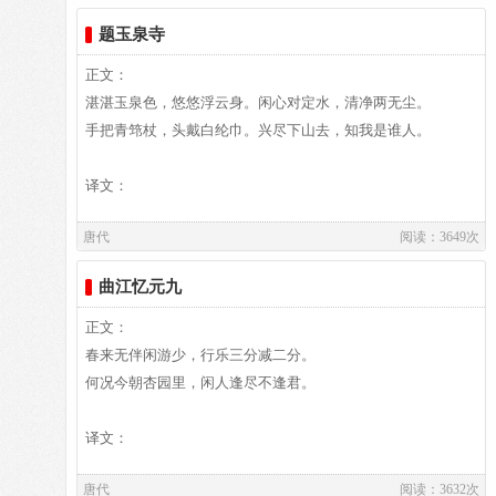
王”之称。官至翰林学士、左赞善大夫。有《白氏长庆集》传
商山有黄绮，颍川有巢许。何不从之游，超然离网罟。
题玉泉寺
世，代表诗作有《长恨歌》、《卖炭翁》、《琵琶行》等。白
山林少羁鞅，世路多艰阻。寄谢伐檀人，慎勿嗟穷处。
居易祖籍山西、陕西、出生于河南郑州新郑，葬于洛阳。白居
汉日大将军，少为乞食子。秦时故列侯，老作锄瓜士。
正文：
易故居纪念馆坐落于洛阳市郊。白园（白居易墓）坐落在洛阳
春华何暐晔，园中发桃李。秋风忽萧条，堂上生荆杞。
湛湛玉泉色，悠悠浮云身。闲心对定水，清净两无尘。
城南香山的琵琶峰。
深谷变为岸，桑田成海水。势去未须悲，时来何足喜。
手把青筇杖，头戴白纶巾。兴尽下山去，知我是谁人。
寄言荣枯者，反复殊未已。
含沙射人影，虽病人不知。巧言构人罪，至死人不疑。
译文：
掇蜂杀爱子，掩鼻戮宠姬。弘恭陷萧望，赵高谋李斯。
唐代
阅读：3649次
阴德既必报，阴祸岂虚施。人事虽可罔，天道终难欺。
明则有刑辟，幽则有神祇.苟免勿私喜，鬼得而诛之。
译文及注释：
曲江忆元九
季子憔悴时，妇见不下机。买臣负薪日，妻亦弃如遗。
一朝黄金多，佩印衣锦归。去妻不敢视，妇嫂强依依。
正文：
富贵家人重，贫贱妻子欺。奈何贫富间，可移亲爱志。
作者介绍：
春来无伴闲游少，行乐三分减二分。
遂使中人心，汲汲求富贵。又令下人力，各竞锥刀利。
白居易,白居易（772～846），字乐天，晚年又号称香山居
何况今朝杏园里，闲人逢尽不逢君。
随分归舍来，一取妻孥意。
士，河南郑州新郑人，是我国唐代伟大的现实主义诗人，他的
诗歌题材广泛，形式多样，语言平易通俗，有“诗魔”和“诗
译文：
译文：
王”之称。官至翰林学士、左赞善大夫。有《白氏长庆集》传
唐代
阅读：3632次
世，代表诗作有《长恨歌》、《卖炭翁》、《琵琶行》等。白