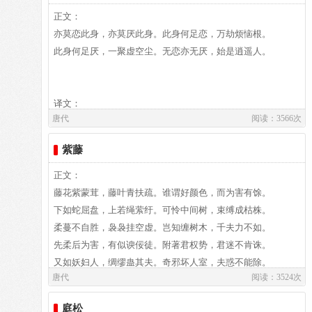
世，代表诗作有《长恨歌》、《卖炭翁》、《琵琶行》等。白
正文：
居易祖籍山西、陕西、出生于河南郑州新郑，葬于洛阳。白居
亦莫恋此身，亦莫厌此身。此身何足恋，万劫烦恼根。
易故居纪念馆坐落于洛阳市郊。白园（白居易墓）坐落在洛阳
此身何足厌，一聚虚空尘。无恋亦无厌，始是逍遥人。
城南香山的琵琶峰。
译文：
唐代
阅读：3566次
紫藤
译文及注释：
正文：
藤花紫蒙茸，藤叶青扶疏。谁谓好颜色，而为害有馀。
作者介绍：
下如蛇屈盘，上若绳萦纡。可怜中间树，束缚成枯株。
白居易,白居易（772～846），字乐天，晚年又号称香山居
柔蔓不自胜，袅袅挂空虚。岂知缠树木，千夫力不如。
士，河南郑州新郑人，是我国唐代伟大的现实主义诗人，他的
先柔后为害，有似谀佞徒。附著君权势，君迷不肯诛。
诗歌题材广泛，形式多样，语言平易通俗，有“诗魔”和“诗
又如妖妇人，绸缪蛊其夫。奇邪坏人室，夫惑不能除。
唐代
阅读：3524次
王”之称。官至翰林学士、左赞善大夫。有《白氏长庆集》传
寄言邦与家，所慎在其初。毫末不早辨，滋蔓信难图。
世，代表诗作有《长恨歌》、《卖炭翁》、《琵琶行》等。白
愿以藤为戒，铭之于座隅。
庭松