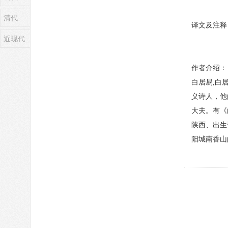
清代
译文及注释
近现代
作者介绍：
白居易,白
义诗人，他
大夫。有《
陕西、出生
阳城南香山