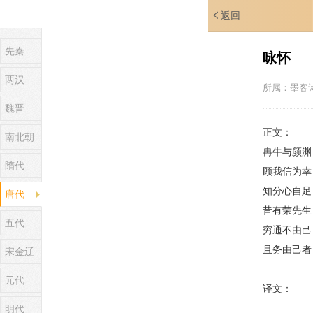
返回
先秦
咏怀
两汉
所属：
墨客
魏晋
正文：
南北朝
冉牛与颜渊
隋代
顾我信为幸
知分心自足
唐代
昔有荣先生
五代
穷通不由己
且务由己者
宋金辽
元代
译文：
明代