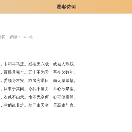
墨客诗词
诗词
| 阅读：3479次
，卞和与马迁。或罹天六极，或被人刑残。
，百骸且完全。五十不为夭，吾今欠数年。
，委顺身常安。故虽穷退日，而无戚戚颜。
，从事于其间。今我不量力，举心欲攀援。
，欢戚不由天。命即无奈何，心可使泰然。
，省躬谅非难。勿问由天者，天高难与言。