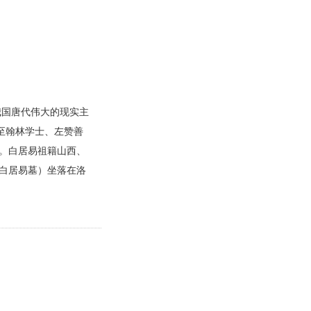
我国唐代伟大的现实主
至翰林学士、左赞善
。白居易祖籍山西、
白居易墓）坐落在洛