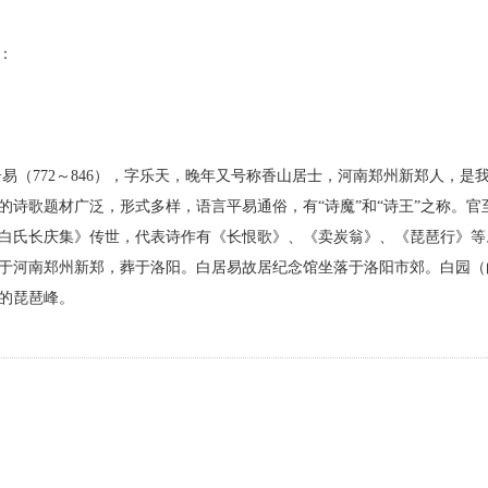
：
居易（772～846），字乐天，晚年又号称香山居士，河南郑州新郑人，是
的诗歌题材广泛，形式多样，语言平易通俗，有“诗魔”和“诗王”之称。官
白氏长庆集》传世，代表诗作有《长恨歌》、《卖炭翁》、《琵琶行》等
于河南郑州新郑，葬于洛阳。白居易故居纪念馆坐落于洛阳市郊。白园（
的琵琶峰。