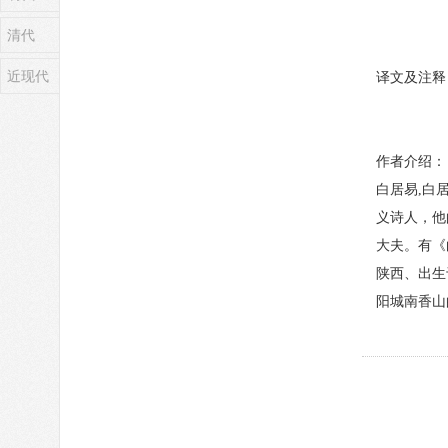
清代
近现代
译文及注释
作者介绍：
白居易,白
义诗人，他
大夫。有《
陕西、出生
阳城南香山