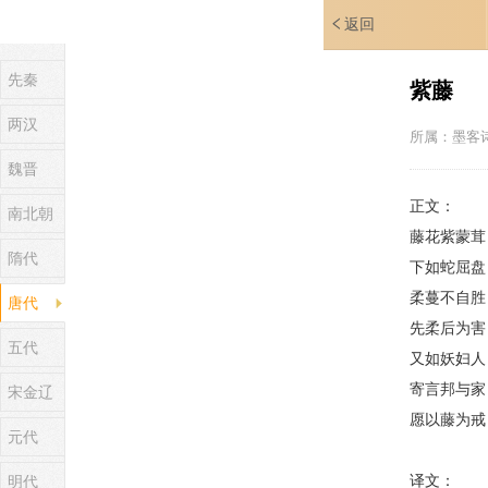
返回
先秦
紫藤
两汉
所属：
墨客
魏晋
正文：
南北朝
藤花紫蒙茸
隋代
下如蛇屈盘
柔蔓不自胜
唐代
先柔后为害
五代
又如妖妇人
寄言邦与家
宋金辽
愿以藤为戒
元代
译文：
明代