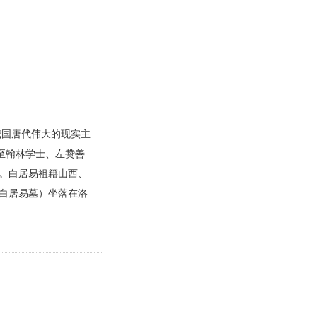
我国唐代伟大的现实主
至翰林学士、左赞善
。白居易祖籍山西、
白居易墓）坐落在洛