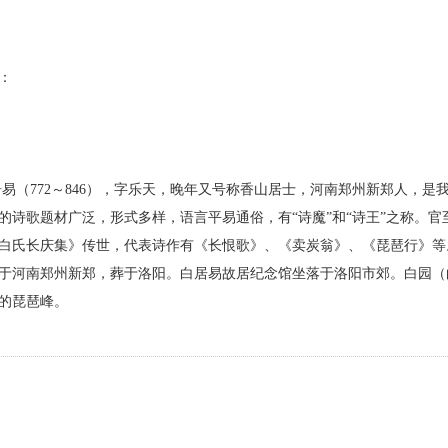
：
居易（772～846），字乐天，晚年又号称香山居士，河南郑州新郑人，是
的诗歌题材广泛，形式多样，语言平易通俗，有“诗魔”和“诗王”之称。官
白氏长庆集》传世，代表诗作有《长恨歌》、《卖炭翁》、《琵琶行》等
于河南郑州新郑，葬于洛阳。白居易故居纪念馆坐落于洛阳市郊。白园（
的琵琶峰。