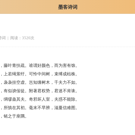
墨客诗词
诗词
| 阅读：3520次
，藤叶青扶疏。谁谓好颜色，而为害有馀。
，上若绳萦纡。可怜中间树，束缚成枯株。
，袅袅挂空虚。岂知缠树木，千夫力不如。
，有似谀佞徒。附著君权势，君迷不肯诛。
，绸缪蛊其夫。奇邪坏人室，夫惑不能除。
，所慎在其初。毫末不早辨，滋蔓信难图。
，铭之于座隅。