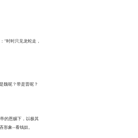
：“时时只见龙蛇走，
是魏呢？带是晋呢？
帝的恩赐下，以极其
形象--看钱奴。