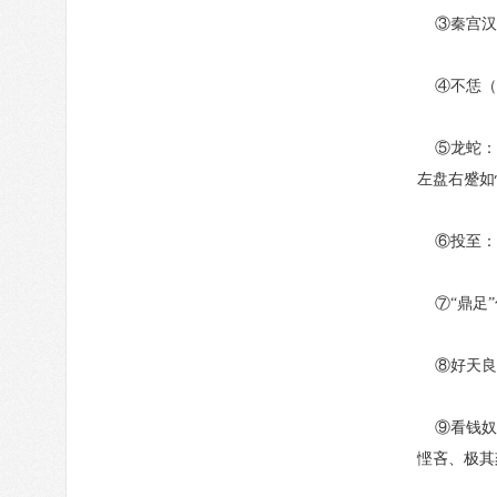
③秦宫汉
④不恁（n
⑤龙蛇：这
左盘右蹙如
⑥投至：
⑦“鼎足”
⑧好天良
⑨看钱奴：
悭吝、极其