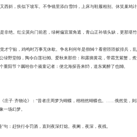
西斜，疾似下坡车。不争镜里添白雪⑾，上床与鞋履相别。休笑巢鸠计
非绝。红尘莫向门前惹，绿树偏宜屋角遮，青山正补墙头缺，更那堪竹
才宁贴，鸡鸣时万事无休歇。争名利何年是彻⒁？看密匝匝蚁排兵，乱
公绿野堂⒂，陶令白莲社⒃。爱秋来那些：和露摘黄花，带霜烹紫蟹，煮
个重阳节？嘱咐你个顽童记者：便北海探吾来⒄，道东篱醉了也⒅。
庄子·齐物论》：“昔者庄周梦为蝴蝶，栩栩然蝴蝶也。……俄然觉，则
象一场幻梦。
”句：赶快行令罚酒，直到夜深灯熄。夜阑，夜深，夜残。