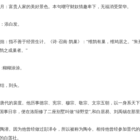
月：富贵人家的美好景色。本句嘲守财奴情趣卑下，无福消受荣华。
：添白发。
：指不善于经营生计。《诗·召南·鹊巢》：“维鹊有巢，维鸠居之。”朱
鹊之成巢者。”
:糊糊涂涂。
结，到头。
代的裴度。他历事德宗、宪宗、穆宗、敬宗、文宗五朝，以一身系天下
国事日非，便在洛阳修了二座别墅叫做“绿野堂”,和白居易、刘禹锡在那
潜。因为他曾经做过彭泽令，所以被称为陶令。相传他曾经参加晋代的
的白莲社。