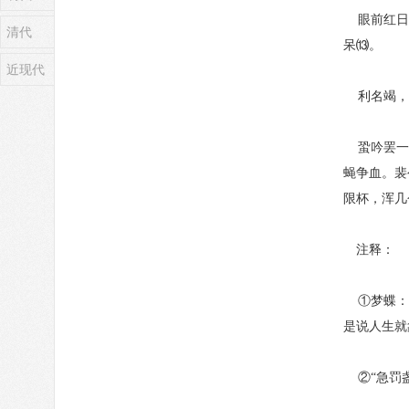
眼前红日又
清代
呆⒀。
近现代
利名竭，是
蛩吟罢一觉
蝇争血。裴
限杯，浑几
注释：
①梦蝶：《
是说人生就
②“急罚盏