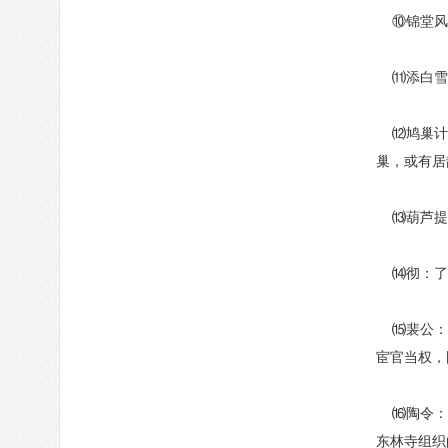
⑩锦堂风
⑾添白雪
⑿鸠巢计拙
巢，或有居
⒀葫芦提 
⒁彻：了
⒂裴公：唐
宦官当权，
⒃陶令：陶
东林寺组织