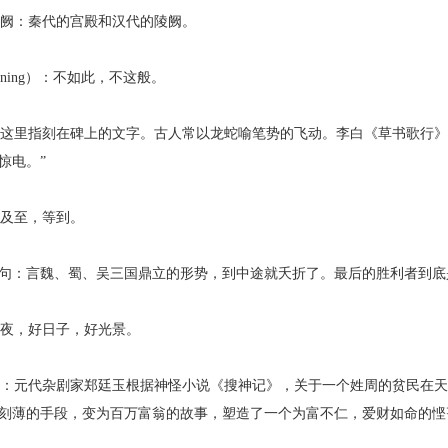
阙：秦代的宫殿和汉代的陵阙。
ing）：不如此，不这般。
里指刻在碑上的文字。古人常以龙蛇喻笔势的飞动。李白《草书歌行》
惊电。”
及至，等到。
句：言魏、蜀、吴三国鼎立的形势，到中途就夭折了。最后的胜利者到底
夜，好日子，好光景。
元代杂剧家郑廷玉根据神怪小说《搜神记》，关于一个姓周的贫民在天
刻薄的手段，变为百万富翁的故事，塑造了一个为富不仁，爱财如命的悭吝