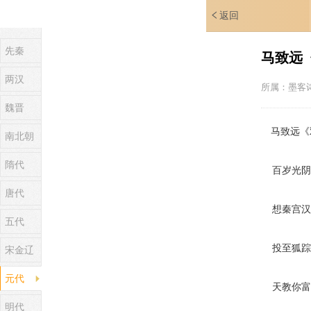
返回
先秦
马致远
两汉
所属：
墨客
魏晋
马致远《双
南北朝
隋代
百岁光阴
唐代
想秦宫汉
五代
投至狐踪
宋金辽
元代
天教你富
明代