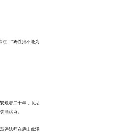
熹注：“鸠性拙不能为
安危者二十年，眼见
里饮酒赋诗。
慧远法师在庐山虎溪