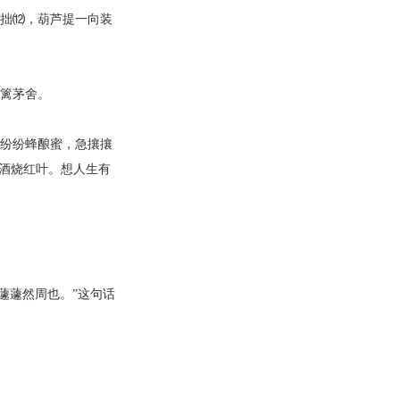
拙⑿，葫芦提一向装
篱茅舍。
纷纷蜂酿蜜，急攘攘
酒烧红叶。想人生有
蘧蘧然周也。”这句话