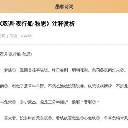
墨客诗词
《双调·夜行船·秋思》注释赏析
诗词
| 阅读：4349次
调·夜行船·秋思》
一梦蝶①，重回首往事堪嗟。昨日春到，明朝花谢。急罚盏夜阑灯火②。
阙③，都做了蓑草牛羊野。不恁么渔樵没话说④。纵荒坟横断碑，不辨龙
与兔穴⑥，多少豪杰。鼎足三分半腰折，魏耶？晋耶⑦？
，莫太奢。没多时好天良夜⑧。看钱奴更做道你心似铁⑨，争辜负锦堂风