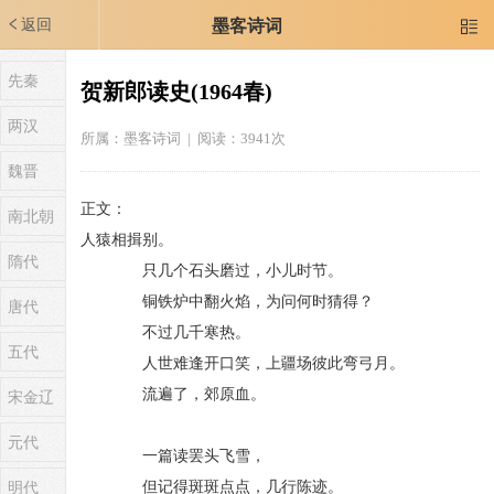
返回
墨客诗词

先秦
贺新郎读史(1964春)
两汉
所属：
墨客诗词
| 阅读：3941次
魏晋
正文：
南北朝
人猿相揖别。
隋代
只几个石头磨过，小儿时节。
铜铁炉中翻火焰，为问何时猜得？
唐代
不过几千寒热。
五代
人世难逢开口笑，上疆场彼此弯弓月。
流遍了，郊原血。
宋金辽
元代
一篇读罢头飞雪，
但记得斑斑点点，几行陈迹。
明代