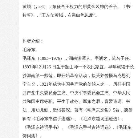
黄钺（yue4）：象征帝王权力的用黄金装饰的斧子。《书·
牧誓》，“王左仗黄钺，右秉白旄以麾”。
作者介绍：
毛泽东,
毛泽东（1893--1976），湖南湘潭人。字润之，笔名子任。
1893 年12 月26 日生于韶山冲一个农民家庭。早年就读于长
沙湖南第一师范，即开始革命活动，接受并传播马克思列
宁主义，1921年成为中国共产党的创始人之一。历任中国
共产党中央委员会主席、中央军事委员会主席、中华人民
共和国主席等职。平生于政务、军旅之暇，喜爱诗词、书
法，用功尤勤，造诣甚深。著有《毛泽东选集》5卷，遗墨
辑有《毛泽东书信手迹选》、《毛泽东题词墨迹选》、
《毛泽东诗词手书》、《毛泽东手书古诗词选》,《毛泽东
诗词集》。