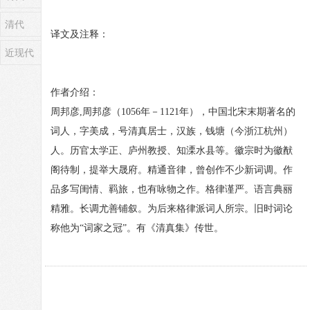
清代
译文及注释：
近现代
作者介绍：
周邦彦,周邦彦（1056年－1121年），中国北宋末期著名的
词人，字美成，号清真居士，汉族，钱塘（今浙江杭州）
人。历官太学正、庐州教授、知溧水县等。徽宗时为徽猷
阁待制，提举大晟府。精通音律，曾创作不少新词调。作
品多写闺情、羁旅，也有咏物之作。格律谨严。语言典丽
精雅。长调尤善铺叙。为后来格律派词人所宗。旧时词论
称他为“词家之冠”。有《清真集》传世。