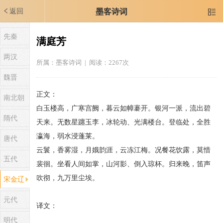
返回
墨客诗词

先秦
满庭芳
两汉
所属：
墨客诗词
| 阅读：2267次
魏晋
正文：
南北朝
白玉楼高，广寒宫阙，暮云如幛褰开。银河一派，流出碧
隋代
天来。无数星躔玉李，冰轮动、光满楼台。登临处，全胜
瀛海，弱水浸蓬莱。
唐代
云鬟，香雾湿，月娥韵涯，云冻江梅。况餐花饮露，莫惜
五代
裴徊。坐看人间如掌，山河影、倒入琼杯。归来晚，笛声
吹彻，九万里尘埃。
宋金辽
元代
译文：
明代