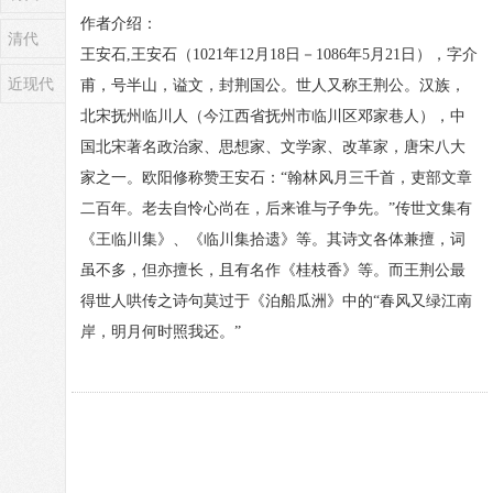
作者介绍：
清代
王安石,王安石（1021年12月18日－1086年5月21日），字介
近现代
甫，号半山，谥文，封荆国公。世人又称王荆公。汉族，
北宋抚州临川人（今江西省抚州市临川区邓家巷人），中
国北宋著名政治家、思想家、文学家、改革家，唐宋八大
家之一。欧阳修称赞王安石：“翰林风月三千首，吏部文章
二百年。老去自怜心尚在，后来谁与子争先。”传世文集有
《王临川集》、《临川集拾遗》等。其诗文各体兼擅，词
虽不多，但亦擅长，且有名作《桂枝香》等。而王荆公最
得世人哄传之诗句莫过于《泊船瓜洲》中的“春风又绿江南
岸，明月何时照我还。”