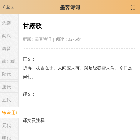
返回
墨客诗词

先秦
甘露歌
两汉
所属：
墨客诗词
| 阅读：3276次
魏晋
正文：
南北朝
折得一枝香在手。人间应未有。疑是经春雪未消。今日是
隋代
何朝。
唐代
译文：
五代
宋金辽
译文及注释：
元代
明代