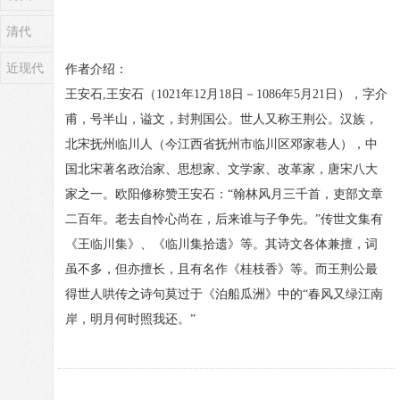
清代
近现代
作者介绍：
王安石,王安石（1021年12月18日－1086年5月21日），字介
甫，号半山，谥文，封荆国公。世人又称王荆公。汉族，
北宋抚州临川人（今江西省抚州市临川区邓家巷人），中
国北宋著名政治家、思想家、文学家、改革家，唐宋八大
家之一。欧阳修称赞王安石：“翰林风月三千首，吏部文章
二百年。老去自怜心尚在，后来谁与子争先。”传世文集有
《王临川集》、《临川集拾遗》等。其诗文各体兼擅，词
虽不多，但亦擅长，且有名作《桂枝香》等。而王荆公最
得世人哄传之诗句莫过于《泊船瓜洲》中的“春风又绿江南
岸，明月何时照我还。”