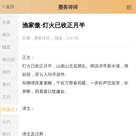
返回
墨客诗词

先秦
渔家傲·灯火已收正月半
两汉
所属：
墨客诗词
| 阅读：3147次
魏晋
正文：
南北朝
灯火已收正月半，山南山北花撩乱。闻说洊亭新水漫，骑
隋代
款段，穿云入坞寻游伴。
却拂僧床褰素幔，千岩万壑春风暖。一弄松声悲急管，吹
唐代
梦断，西看窗日犹嫌短。
五代
译文：
宋金辽
元代
译文及注释：
明代