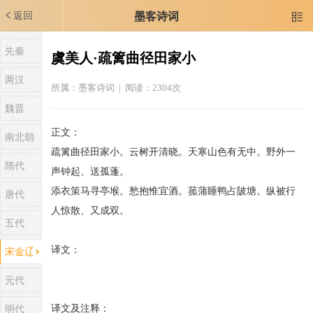
返回
墨客诗词

先秦
虞美人·疏篱曲径田家小
两汉
所属：
墨客诗词
| 阅读：2304次
魏晋
正文：
南北朝
疏篱曲径田家小。云树开清晓。天寒山色有无中。野外一
隋代
声钟起、送孤蓬。
添衣策马寻亭堠。愁抱惟宜酒。菰蒲睡鸭占陂塘。纵被行
唐代
人惊散、又成双。
五代
译文：
宋金辽
元代
译文及注释：
明代