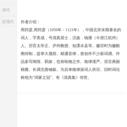
清代
近现代
作者介绍：
周邦彦,周邦彦（1056年－1121年），中国北宋末期著名的
词人，字美成，号清真居士，汉族，钱塘（今浙江杭州）
人。历官太学正、庐州教授、知溧水县等。徽宗时为徽猷
阁待制，提举大晟府。精通音律，曾创作不少新词调。作
品多写闺情、羁旅，也有咏物之作。格律谨严。语言典丽
精雅。长调尤善铺叙。为后来格律派词人所宗。旧时词论
称他为“词家之冠”。有《清真集》传世。