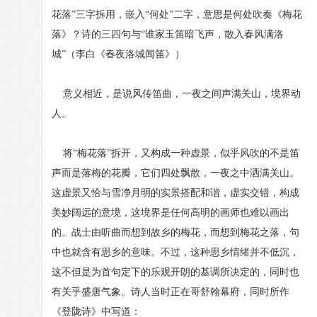
花落”三字拆用，嵌入“何处”二字，意思是何处吹奏《梅花
落》？诗的三四句与“谁家玉笛暗飞声，散入春风满洛
城”（李白《春夜洛城闻笛》）
意义相近，是说风传笛曲，一夜之间声满关山，境界动
人。
将“梅花落”拆开，又构成一种虚景，似乎风吹的不是笛
声而是落梅的花瓣，它们四处飘散，一夜之中洒满关山。
这虚景又恰与雪净月明的实景搭配和谐，虚实交错，构成
美妙阔远的意境，这境界是任何高明的画师也难以画出
的。战士由听曲而想到故乡的梅花，而想到梅花之落，句
中也就含有思乡的意味。不过，这种思乡情绪并不低沉，
这不但是为首句定下的乐观开朗的基调所决定的，同时也
有关乎盛唐气象。诗人当时正在哥舒翰幕府，同时所作
《登陇诗》中写道：