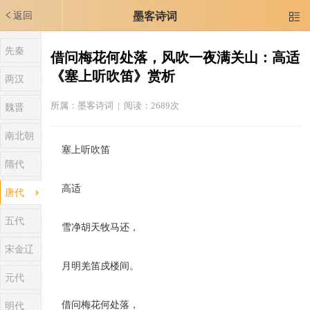
返回
墨客诗词

先秦
借问梅花何处落，风吹一夜满关山：高适
《塞上听吹笛》赏析
两汉
所属：
墨客诗词
| 阅读：2689次
魏晋
南北朝
塞上听吹笛
隋代
高适
唐代
五代
雪净胡天牧马还，
宋金辽
月明羌笛戍楼间。
元代
借问梅花何处落，
明代