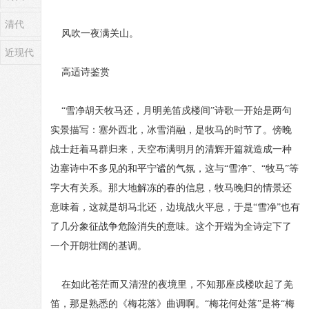
清代
风吹一夜满关山。
近现代
高适诗鉴赏
“雪净胡天牧马还，月明羌笛戍楼间”诗歌一开始是两句
实景描写：塞外西北，冰雪消融，是牧马的时节了。傍晚
战士赶着马群归来，天空布满明月的清辉开篇就造成一种
边塞诗中不多见的和平宁谧的气氛，这与“雪净”、“牧马”等
字大有关系。那大地解冻的春的信息，牧马晚归的情景还
意味着，这就是胡马北还，边境战火平息，于是“雪净”也有
了几分象征战争危险消失的意味。这个开端为全诗定下了
一个开朗壮阔的基调。
在如此苍茫而又清澄的夜境里，不知那座戍楼吹起了羌
笛，那是熟悉的《梅花落》曲调啊。“梅花何处落”是将“梅