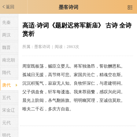
返回
墨客诗词

先秦
高适-诗词《题尉迟将军新庙》 古诗 全诗
赏析
两汉
所属：
墨客诗词
| 阅读：2863次
魏晋
南北朝
周室既板荡，贼臣立婴儿。将军独激昂，誓欲酬恩私。
隋代
孤城日无援，高节终可悲。家国共沦亡，精魂空在斯。
沉沉积冤气，寂寂无人知。良牧怀深仁，与君建明祠。
唐代
父子俱血食，轩车每逶迤。我来荐蘋蘩，感叹兴此词。
五代
晨光上阶闼，杀气翻旌旗。明明幽冥理，至诚信莫欺。
唯夫二千石，多庆方自兹。
宋金辽
元代
明代