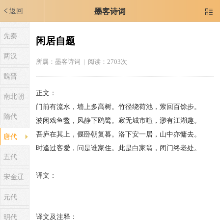
返回
墨客诗词

先秦
闲居自题
两汉
所属：
墨客诗词
| 阅读：2703次
魏晋
正文：
南北朝
门前有流水，墙上多高树。竹径绕荷池，萦回百馀步。
隋代
波闲戏鱼鳖，风静下鸥鹭。寂无城市喧，渺有江湖趣。
吾庐在其上，偃卧朝复暮。洛下安一居，山中亦慵去。
唐代
时逢过客爱，问是谁家住。此是白家翁，闭门终老处。
五代
译文：
宋金辽
元代
译文及注释：
明代