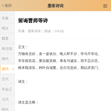
返回
墨客诗词

先秦
留诲曹师等诗
两汉
所属：
墨客诗词
| 阅读：3543次
魏晋
正文：
南北朝
万物有丑好，各一姿状分。唯人即不尔，学与不学论。
隋代
学非探其花，要自拨其根。孝友与诚实，而不忘尔言。
根本既深实，柯叶自滋繁。念尔无忽此，期以庆吾门。
唐代
五代
译文：
宋金辽
元代
译文及注释：
明代