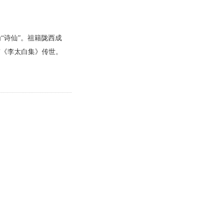
“诗仙”。祖籍陇西成
有《李太白集》传世。