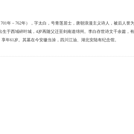
（701年－762年），字太白，号青莲居士，唐朝浪漫主义诗人，被后人誉为
，出生于西域碎叶城，4岁再随父迁至剑南道绵州。李白存世诗文千余篇，
逝，享年61岁。其墓在今安徽当涂，四川江油、湖北安陆有纪念馆。