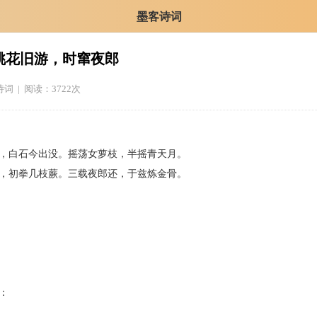
墨客诗词
桃花旧游，时窜夜郎
诗词
| 阅读：3722次
，白石今出没。摇荡女萝枝，半摇青天月。
，初拳几枝蕨。三载夜郎还，于兹炼金骨。
：