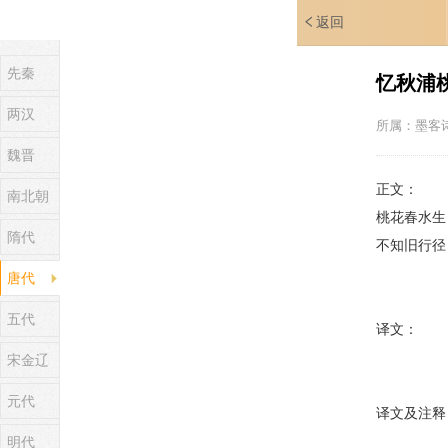
返回
先秦
忆秋浦
两汉
所属：
墨客
魏晋
正文：
南北朝
桃花春水生
隋代
不知旧行径
唐代
五代
译文：
宋金辽
元代
译文及注释
明代