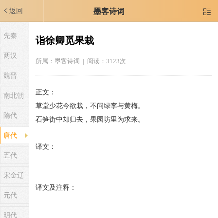
返回
墨客诗词

先秦
诣徐卿觅果栽
两汉
所属：
墨客诗词
| 阅读：3123次
魏晋
正文：
南北朝
草堂少花今欲栽，不问绿李与黄梅。
隋代
石笋街中却归去，果园坊里为求来。
唐代
译文：
五代
宋金辽
译文及注释：
元代
明代