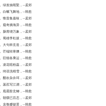
。绿发抽珉甃，--孟郊
。白蛾飞舞地，--韩愈
。惟昔集嘉咏，--孟郊
。窥奇摘海异，--韩愈
。肠胃绕万象，--孟郊
。蜀雄李杜拔，--韩愈
。大句斡玄造，--孟郊
。芒端转寒燠，--韩愈
。巨细各乘运，--韩愈
。凌花咀粉蕊，--孟郊
。绮语洗晴雪，--韩愈
。酣欢杂弁珥，--孟郊
。菡萏写江调，--孟郊
。庖霜脍玄鲫，--韩愈
。朝馔已百态，--孟郊
。哀匏蹙驶景，--韩愈