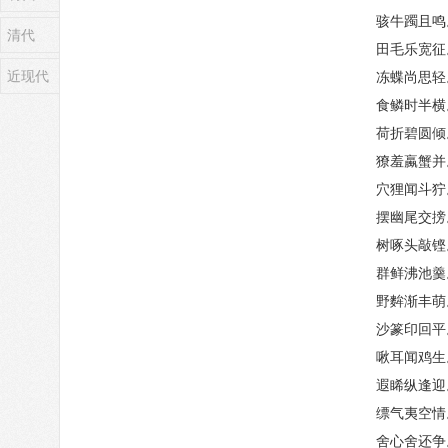
骇牛躅且鸣
清代
田毛乐宽征
近现代
冻蝶尚思轻
食鳞时半横
荷折碧圆倾
獠羞蠃蟹并
穴狸闻斗狞
摆幽尾交搒
树啄头敲铿
群鲜沸池羹
野麰渐丰萌
沙篆印回平
啾耳闻鸡生
遐睎纵逢迎
缥气夷空情
舍心舍还争