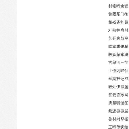
村稚啼禽猩
黄团系门衡
相残雀豹趟
刈熟担肩赪
苦开腹彭亨
吹簸飘飖精
靸妖藤索絣
古藏四三茔
土怪闪眸侦
丝窠扫还成
破灶伊威盈
答云皆冢卿
折篁啸遗笙
綦迹微微呈
兽材尚拏楹
玉啼堕犹鎗