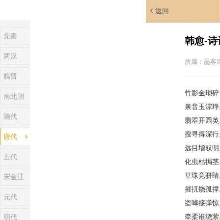
返回
先秦
韩愈-诗
两汉
所属：
墨客
魏晋
竹影金琐碎
南北朝
泉音玉淙琤
隋代
翡翠开园英
搜寻得深行
唐代
远目增双明
五代
化虫枯挶茎
草珠竞骈睛
宋金辽
摧扤饶孤撑
元代
盗啅接弹惊
牵柔谁绕萦
明代