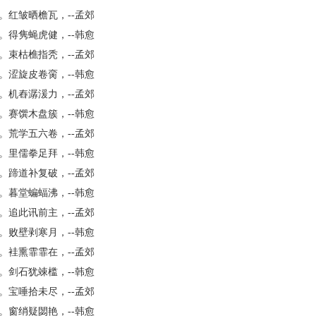
。红皱晒檐瓦，--孟郊
。得隽蝇虎健，--韩愈
。束枯樵指秃，--孟郊
。涩旋皮卷脔，--韩愈
。机舂潺湲力，--孟郊
。赛馔木盘簇，--韩愈
。荒学五六卷，--孟郊
。里儒拳足拜，--韩愈
。蹄道补复破，--孟郊
。暮堂蝙蝠沸，--韩愈
。追此讯前主，--孟郊
。败壁剥寒月，--韩愈
。袿熏霏霏在，--孟郊
。剑石犹竦槛，--韩愈
。宝唾拾未尽，--孟郊
。窗绡疑閟艳，--韩愈