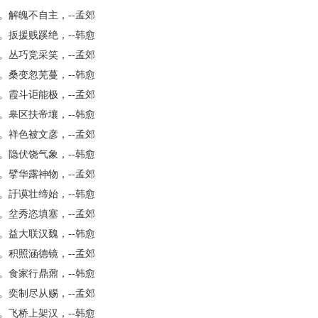
。解魄不自主，--孟郊
。扳援贱蹊绝，--韩愈
。丛巧竞采笑，--孟郊
。桑变忽芜蔓，--韩愈
。霞斗讵能极，--孟郊
。皋区扶帝壤，--韩愈
。祥色被文彦，--孟郊
。隐伏饶气象，--韩愈
。擘华露神物，--孟郊
。訏谟壮缔始，--韩愈
。坌秀恣填塞，--孟郊
。益大联汉魏，--韩愈
。积照涵德镜，--孟郊
。食家行鼎鼐，--韩愈
。奕制尽从赐，--孟郊
。飞桥上架汉，--韩愈