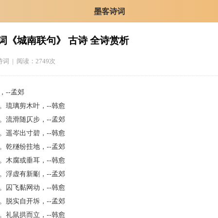
墨客诗词
词《城南联句》 古诗 全诗赏析
诗词
| 阅读：2749次
，--孟郊
。琉璃剪木叶，--韩愈
。流滑随仄步，--孟郊
。遥岑出寸碧，--韩愈
。乾穟纷拄地，--孟郊
。木腐或垂耳，--韩愈
。浮虚有新劚，--孟郊
。囚飞黏网动，--韩愈
。脱实自开坼，--孟郊
。礼鼠拱而立，--韩愈