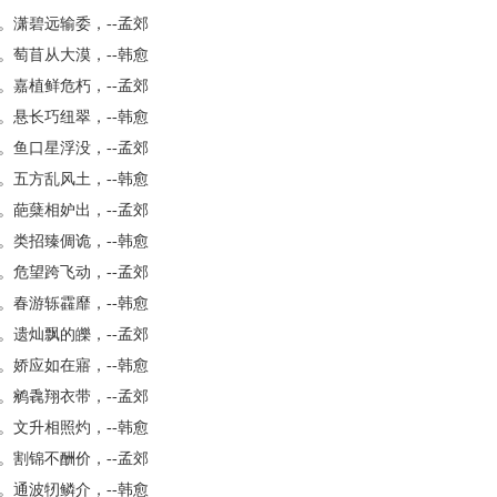
。潇碧远输委，--孟郊
。萄苜从大漠，--韩愈
。嘉植鲜危朽，--孟郊
。悬长巧纽翠，--韩愈
。鱼口星浮没，--孟郊
。五方乱风土，--韩愈
。葩蘖相妒出，--孟郊
。类招臻倜诡，--韩愈
。危望跨飞动，--孟郊
。春游轹靃靡，--韩愈
。遗灿飘的皪，--孟郊
。娇应如在寤，--韩愈
。鹓毳翔衣带，--孟郊
。文升相照灼，--韩愈
。割锦不酬价，--孟郊
。通波牣鳞介，--韩愈