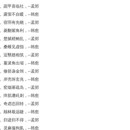
。蔬甲喜临社，--孟郊
。露萤不自暖，--韩愈
。宿羽有先晓，--孟郊
。菱翻紫角利，--韩愈
。楚腻鳣鲔乱，--孟郊
。桑蠖见虚指，--韩愈
。逗翳翅相筑，--孟郊
。蔓涎角出缩，--韩愈
。修箭袅金饵，--孟郊
。岸壳坼玄兆，--韩愈
。窑烟幂疏岛，--孟郊
。痒肌遭眊刺，--韩愈
。奇虑恣回转，--孟郊
。颠林戢远睫，--韩愈
。归迹归不得，--孟郊
。灵麻撮狗虱，--韩愈