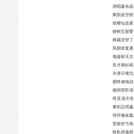
冽唱凝余晶
痺肌坐空瞠
炫曜仙选更
骈鲜互探婴
樟裁浪登丁
风期谁复赓
瑰蕴郁天京
良才插杉柽
兴潜示堆坑
拥终储地祯
辅弼登阶清
呀灵滀渟澄
肇初迈周嬴
传经俪金籝
宠族饫弓旌
殊私得逾程