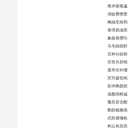
缭岸俯规瀛
湖嵌费携擎
枫槠至南荆
膏理易滋荣
象曲善攒珩
马毛锦斑騂
百种分鉏耕
菲茸共舒晴
翼萃伏衿缨
冥升蹑登闳
彩伴飒嫈嫇
淑颜洞精诚
颓意若含酲
鹅肪截佩璜
武胜屠欃枪
构云有高营