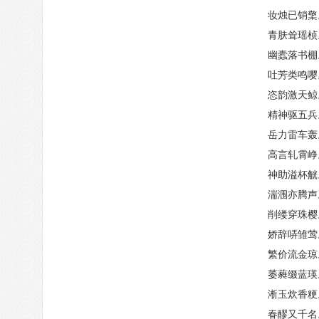
妆烛已销檠
青肤耸瑶桢
幽蠹落书棚
吐芳类鸣嘤
恣韵激天鲸
精神驱五兵
岳力雷车轰
高言轧霄峥
神助溢杯觥
湍涠亦腾声
削缕穿珠樱
娇辞哢雏莺
繁价流金琼
萎蕤缀蓝瑛
淅玉炊香粳
春醪又千名