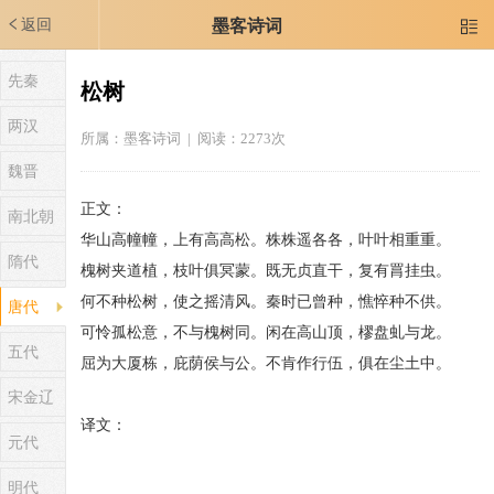
返回
墨客诗词

先秦
松树
两汉
所属：
墨客诗词
| 阅读：2273次
魏晋
正文：
南北朝
华山高幢幢，上有高高松。株株遥各各，叶叶相重重。
隋代
槐树夹道植，枝叶俱冥蒙。既无贞直干，复有罥挂虫。
何不种松树，使之摇清风。秦时已曾种，憔悴种不供。
唐代
可怜孤松意，不与槐树同。闲在高山顶，樛盘虬与龙。
五代
屈为大厦栋，庇荫侯与公。不肯作行伍，俱在尘土中。
宋金辽
译文：
元代
明代