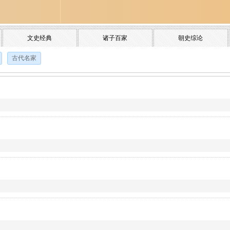
文史经典
诸子百家
朝史综论
古代名家