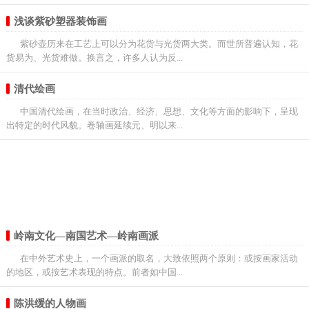
浅谈紫砂塑器装饰画
紫砂壶历来在工艺上可以分为花货与光货两大类。而世所普遍认知，花
货易为、光货难做。换言之，许多人认为反...
清代绘画
中国清代绘画，在当时政治、经济、思想、文化等方面的影响下，呈现
出特定的时代风貌。卷轴画延续元、明以来...
岭南文化—南国艺术—岭南画派
在中外艺术史上，一个画派的取名，大致依照两个原则：或按画家活动
的地区，或按艺术表现的特点。前者如中国...
陈洪缓的人物画