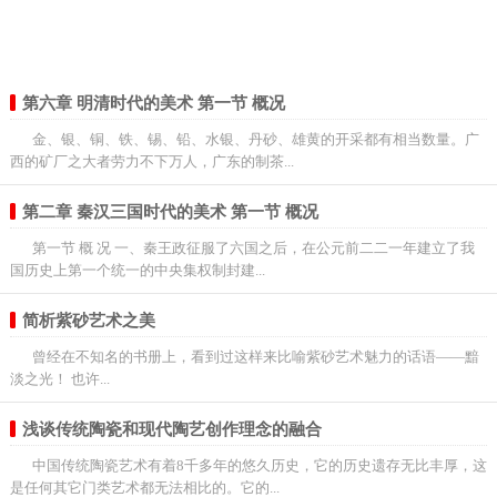
第六章 明清时代的美术 第一节 概况
金、银、铜、铁、锡、铅、水银、丹砂、雄黄的开采都有相当数量。广
西的矿厂之大者劳力不下万人，广东的制茶...
第二章 秦汉三国时代的美术 第一节 概况
第一节 概 况 一、秦王政征服了六国之后，在公元前二二一年建立了我
国历史上第一个统一的中央集权制封建...
简析紫砂艺术之美
曾经在不知名的书册上，看到过这样来比喻紫砂艺术魅力的话语——黯
淡之光！ 也许...
浅谈传统陶瓷和现代陶艺创作理念的融合
中国传统陶瓷艺术有着8千多年的悠久历史，它的历史遗存无比丰厚，这
是任何其它门类艺术都无法相比的。它的...