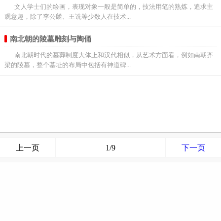
文人学士们的绘画，表现对象一般是简单的，技法用笔的熟炼，追求主
观意趣，除了李公麟、王诜等少数人在技术...
南北朝的陵墓雕刻与陶俑
南北朝时代的墓葬制度大体上和汉代相似，从艺术方面看，例如南朝齐
梁的陵墓，整个墓址的布局中包括有神道碑...
上一页
1/9
下一页