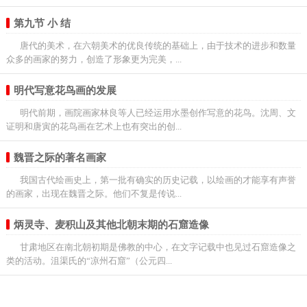
第九节 小 结
唐代的美术，在六朝美术的优良传统的基础上，由于技术的进步和数量
众多的画家的努力，创造了形象更为完美，...
明代写意花鸟画的发展
明代前期，画院画家林良等人已经运用水墨创作写意的花鸟。沈周、文
证明和唐寅的花鸟画在艺术上也有突出的创...
魏晋之际的著名画家
我国古代绘画史上，第一批有确实的历史记载，以绘画的才能享有声誉
的画家，出现在魏晋之际。他们不复是传说...
炳灵寺、麦积山及其他北朝末期的石窟造像
甘肃地区在南北朝初期是佛教的中心，在文字记载中也见过石窟造像之
类的活动。沮渠氏的“凉州石窟”（公元四...