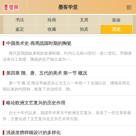
墨客学堂

书法
绘画
文房
装裱
鉴定
收藏
拍卖
历史
中国美术史-商周战国时期的陶瓷
商代是我国奴隶制的发展时期，约为公元前16世纪－前11世纪。早期便
没有分工制度，陶瓷的生产独立成为一...
第四章 隋、唐、五代的美术 第一节 概况
第一节 概 况 隋文帝杨坚在公元五八一年统一了全国以后，继续采用北
朝以来的均田制，恢复了农业经济。隋...
略论欧洲文艺复兴的历史作用
自七十年代以来，我国学术界关于欧洲文艺复兴，发表了一些文章和著
作，主要论述了文艺复兴在文学艺术等方面...
浅谈发绣样稿设计的多样化