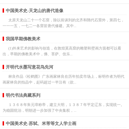
中国美术史-天龙山的唐代造像
太原天龙山二十一个石窟，除以前谈到的北齐和隋代石窟外，第四七，
一一一五，一七二一各窟皆唐代修建。其中...
我国早期佛教美术
(1)外来艺术的影响与创造，在敦煌莫高窟的雕塑和壁画方面都可以看
出，早期的佛教美术中，佛、菩萨、伎乐...
开明代水墨写意花鸟先河
林良作品《松鹤图》广东画家林良在历年拍卖市场上，标明作者为明代
画家林良的拍品中，起码超过一半注有（款...
明代书法典藏系列
１３６８年朱元璋称帝，建立大明，１３８７年平定辽东，实现统一。
为稳固统治，明朝进一步加强了中央集权，...
中国美术史-苏轼、米芾等文人学士画