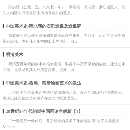
陈洪缓（公元一五九九六七一年），字章侯，号老莲，浙江诸暨人。他
的人物画的成就在明末清初有特殊的意义。...
中国美术史-南北朝的石刻造像及造像碑
南北朝石窟以外的造像和造像碑尚遗存很多。在河北、山西的寺庙中曾
屡有发现。也有几个集中的出土的地点。河...
明清美术
明清五百年间的美术有很大发展，取得了丰富而卓越的成就。建筑艺术
方面。北京城及其内外所有宫殿、坛庙、城...
中国美术史-西蜀、南唐绘画艺术的发达
五代绘画艺术最发达的地区是西蜀和江南。发达的原因是经济的繁荣。
唐末已经比较发达的经济在这些地区遭受战...
20世纪50年代初期中国画论争解析【1】
二十世纪五十年代后，几乎所有的美术工作者都认同“为工农兵服务”、
&ldquo...