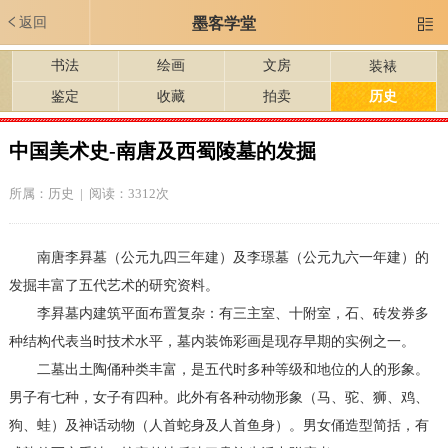
返回
墨客学堂

书法
绘画
文房
装裱
鉴定
收藏
拍卖
历史
中国美术史-南唐及西蜀陵墓的发掘
所属：
历史
| 阅读：3312次
南唐李昪墓（公元九四三年建）及李璟墓（公元九六一年建）的
发掘丰富了五代艺术的研究资料。
李昪墓内建筑平面布置复杂：有三主室、十附室，石、砖发券多
种结构代表当时技术水平，墓内装饰彩画是现存早期的实例之一。
二墓出土陶俑种类丰富，是五代时多种等级和地位的人的形象。
男子有七种，女子有四种。此外有各种动物形象（马、驼、狮、鸡、
狗、蛙）及神话动物（人首蛇身及人首鱼身）。男女俑造型简括，有