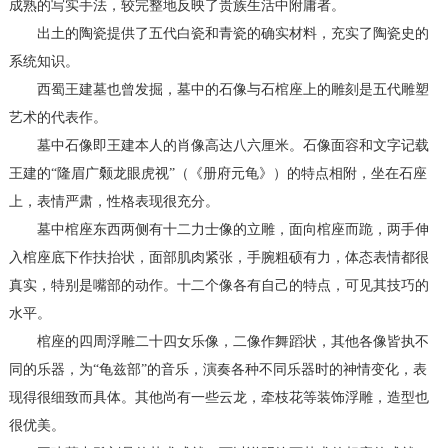
成熟的写实手法，较完整地反映了贵族生活中附庸者。
出土的陶瓷提供了五代白瓷和青瓷的确实材料，充实了陶瓷史的
系统知识。
西蜀王建墓也曾发掘，墓中的石像与石棺座上的雕刻是五代雕塑
艺术的代表作。
墓中石像即王建本人的肖像高达八六厘米。石像面容和文字记载
王建的“隆眉广颡龙眼虎视”（《册府元龟》）的特点相附，坐在石座
上，表情严肃，性格表现很充分。
墓中棺座东西两侧有十二力士像的立雕，面向棺座而跪，两手伸
入棺座底下作扶抬状，面部肌肉紧张，手腕粗硕有力，体态表情都很
真实，特别是嘴部的动作。十二个像各有自己的特点，可见其技巧的
水平。
棺座的四周浮雕二十四女乐像，二像作舞蹈状，其他各像皆执不
同的乐器，为“龟兹部”的音乐，演奏各种不同乐器时的神情变化，表
现得很细致而具体。其他尚有一些云龙，牵枝花等装饰浮雕，造型也
很优美。