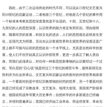
因此，由于二次运动所处的时代不同，可以说从15世纪文艺复兴
到18世纪的启蒙运动，二者相差三个世纪，对相差几个世纪的事件用
一个标准来考察其思想深度显然是不合适的。十四、五世纪和十八、
九世纪的人的思想深度，认识世界的能力肯定有所区别。理由很简
单。随着经济的发展，科技文化的进步，人们的思想观念必然发生变
化，近现代尤为明显。无论在认识客观世界和主观世界的深度还是广
度上都不可能与以前的思想处在一个水平线上。尤其是自然科学的发
展，使人们不但开始真正认识外部世界，更进一步真正了解人类自
身。而我们必须承认，对任何一种新思想新事物的认识要经过一个过
程。哥白尼的“日心说”就是经过三个世纪的艰苦斗争，最终获得完全
胜利并为社会所承认。文艺复兴和启蒙运动所面对的外部世界相差甚
远，一个要面对的是中世纪宗教禁锢的封闭的世界，另一个要面对的
则是已经完成了宗教改革、文艺复兴、地理大发现、英国资产阶级革
命、德国农民战争等重大历史事件；自然科学的许多新观念已经确
立，并得到普遍承认；英国已经开始工业革命。而这些变革、革命无