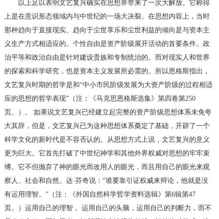
以上足以表明文艺复兴确实在思想界带来了一次大解放。它称得
上是在意识形态领域内与中世纪的一场大决裂。在思想内容上，当时
那种趋向于直接现实、趋向于尘世享乐和尘世利益的倾向是与资本主
义生产方式相适应的。个性自由是资产阶级展开活动的首要条件。政
治平等和政治自由是针对建设贵族和专制统治的。而对现实人和世界
的探索和科学研究，也是资本主义发展所必需的。所以恩格斯指出，
文艺复兴时期的哲学是和“中小市民阶级发展为大资产阶级的过程相适
应的思想的哲学表现”（注：《马克思恩格斯选集》第四卷第250
页。）。 如果说文艺复兴已经建立起完整的资产阶级思想体系未免夸
大其辞，但是，文艺复兴已为这种思想体系奠定了基础，开辟了一个
科学文化的新时代是不容否认的。从思想方式上说，文艺复兴的意义
更为巨大。它首先打破了中世纪神学和其他外界权威对思想的牢牢束
缚。它不但抛弃了神的眼光而改用人的眼光，而且用自己的眼光来观
察人、社会和自然。达·芬奇说：“谁要靠引证权威来辩论，他就是没
有运用理智。”（注：《外国自然科学哲学资料选辑》第6辑第47
页。）运用自己的理智， 运用自己的头脑，运用自己的判断力，而不