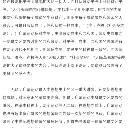
如卢梭则把平等明确地扩大到一切人，而且从政治平等上升到财产平
等。“人们所面临的问题就是：‘要找出一个组织形式，用共同的力量
来防守和保护每个成员的生命财产，组织里每个成员虽然和其余的人
联合，可是只服从自己，并和从前一样自由。”（注：卢梭《社会契约
论》。）启蒙运动反对专制，主张政治自由和共和国，其历史原形之
一便是文艺复兴时期的共和政治。对平等、自由、共和国的具体理解
在两个时代不尽相同，但其反专制、要民主的精神是一致的。而孟德
斯鸠、洛克、卢梭等人用“天赋人权”、“社会契约”、“人民革命权”等理
论扩大了这些要求的内容，并从理论上给予论证，使这些口号具有了
更鲜明的感召力。
无疑，启蒙运动是人类思想史上的又一重大进步。它使新思想更
趋成熟，对旧意识的清除更彻底。但是，启蒙运动本身是文艺复兴的
继续。在基本精神上，两个运动并无二致。在思想性质上，启蒙运动
也没有超出资产阶级的思想范畴而导致一次新的质的飞跃。启蒙运动
砸碎了中世纪思想锁链的最后环节，但首先冲破这一锁链的是文艺复