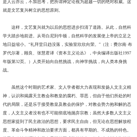
是人云亦云，不加思考，把所谓神定论视为超越一切的绝对权威。这
就是文艺复兴树立的思想原则。
这样，文艺复兴就为以后的思想进步扫清了道路。从此，自然科
学大踏步地前进。从哥白尼到牛顿，自然科学的发展使上帝的立足之
地日益缩小。“礼拜堂日趋没落，实验室欣欣向荣。”（注：费尔南·布
罗代尔著，顾良、张慧君译《资本主义论丛》，中央编译出版社1997
年版第32页。）人类开始向自然挑战，向神学挑战，向人类本身挑
战。
虽然这个时期的艺术家、文人学者都大力表现和发扬人文主义精
神，认识和揭露天主教会和教皇的腐朽、罪恶，但由于他们所处的时
代的局限，还是乐于接受教皇及教会的保护，对教会势力抱和解的态
度，人文主义者没有也不可能彻底地抛弃宗教；虽然大多数人文主义
思想家提到了民主政治的思想，要求民主自由，但无论在思想解放程
度、革命斗争精神和政治要求方面，都具有早期的、不成熟的特色。