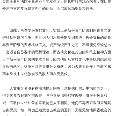
英国革命和法国革命是不可能发生了。用长时段的观点来看，在历史
长河中文艺复兴是方向性的运动，而启蒙运动则是加速器。
因此，所谓复兴古代文化，实质上是新兴资产阶级利用古典文化
进行反封建的斗争。中世纪人们思想长期受到束缚，教会宣扬的信条
与资产阶级的要求格格不入。资产阶级产生之初，不可能凭空设想出
一套适合自己要求的思想理论，而古典文化在其自由和民主精神方面
正与新兴资产阶级的要求合拍，因而他们从古典文化中寻找思想武器
是很自然的。这决不是去寻求什么掩蔽，因为古典文化作为异教的东
西本身被中世纪教会视为敌人而在受戕伐。
人文主义者没有彻底地抛弃宗教，这是他们的历史局限性之一。
但文艺复兴时期的宗教徒，与中世纪那些默守教规、慑服于教皇权
威、不敢作世俗斗争的宗教徒已大不相同。他们不再因宗教而束缚其
自由思想。如：薄伽丘着意攻击教会的丑行；瓦拉无情地揭露教会的