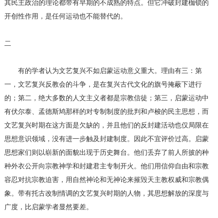
其民主政治的理论都带有早期的不成熟的特点。但它冲破封建枷锁的
开创性作用，是任何运动也不能替代的。
二
有的学者认为文艺复兴不如启蒙运动意义重大。理由有三：第
一，文艺复兴反教会的斗争，是在复兴古代文化的旗号掩蔽下进行
的；第二，绝大多数的人文主义者都是宗教信徒；第三，启蒙运动中
有伏尔泰、孟德斯鸠那样的对专制制度的批判和卢梭的民主思想，而
文艺复兴时期在这方面是欠缺的，并且他们的反封建活动也仅局限在
思想意识领域，没有进一步触及封建制度。因此不宜评价过高。启蒙
思想家们则以崭新的面貌出现于历史舞台。他们丢弃了前人所披的种
种外衣公开向宗教神学和封建君主专制开火。他们用信仰自由和宗教
容忍对抗宗教迫害，用自然神论和无神论来摧毁天主教权威和宗教偶
象。带有托古改制情调的文艺复兴时期的人物，其思想解放的深度与
广度，比启蒙学者显然要差。