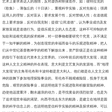
艺术上要求表达人的感情，反对虚伪和矫揉造作。如：彼特拉克的
《歌集》，薄伽丘的《十日谈》。重视科学实验，反对先验论；强调
运用人的理智，反对盲从；要求发展个性，反对禁锢人性；在道德观
念上要求放纵，反对自我克制；提倡“公民道德”，认为事业成功及发
家致富就是道德行为。提倡乐观主义的人生态度。这种不可抑制的求
知欲和追根究底的探求精神，对一切事物都要研究个究竟，决不满足
于一知半解的精神，为创造现世的幸福而奋斗的乐观进取精神，把人
们从中世纪基督教神学的桎梏下解放出来，资产阶级正是在这种精神
的指引下创造近代资本主义世界的。1500年前后的地理大发现，就是
这种人文主义精神的外在表现。意大利是文艺复兴的发源地，而“地理
大发现”的主角哥伦布和卡波特都是意大利人。他们都是在人文主义精
神的鼓舞下参加地理探险事业的。哥伦布不顾艰难险阻，投身于充满
危险，艰苦的探险事业，就说明他富于乐观进取和积极冒险的精神。
趋使他远渡重洋，翻水越浪的动力，是寻找黄金的强烈欲望，也是为
了追求现世幸福的渴望。向西寻找去东方的航路，是建立在地球是圆
形的科学信念上的，也说明他坚信科学实验的精神及探求精神。可以