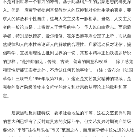
不是对旧世界一个有力的冲击。基于此基础产生的启蒙思想的确更深
入。但是，启蒙学者批判基督教对人的压抑和对尘世生活的否定，要
求人的解放和个性自由，这与人文主义者一脉相承。当然，人文主义
者的一般论点是，上帝置人于世界的中心，予人以自由意志。而启蒙
学者，特别是狄德罗、爱尔维修、霍尔巴赫等则否定了上帝，而从自
然规律和人的本性来论证人的解放的合理性。启蒙运动反对迷信，提
倡科学，宣扬用理性去批判世界的一切，其基本精神正如狄德罗所说
的那样，“是推翻偏见，传统、古法、普遍的同意和权威……除了感觉
和理性所能证实者之外，不承认任何其他事物”。（注：索布尔《法国
革命》三联书店1956年版第21页。）这正是文艺复兴精神的继续，是
完整的资产阶级唯物主义哲学的建立和对宗教从理论上的批判和否
定。
启蒙运动反封建特权，要求社会地位的平等，这在文艺复兴时期
的意大利已经有了反封建贵族的实际斗争。但文艺复兴时期资产阶级
要求的“平等”往往局限在“市民”范围之内，而启蒙学者中较先进的人物