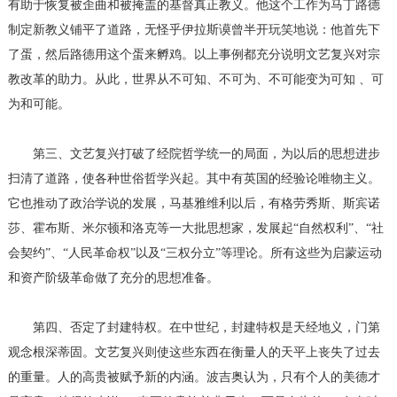
有助于恢复被歪曲和被掩盖的基督真正教义。他这个工作为马丁路德
制定新教义铺平了道路，无怪乎伊拉斯谟曾半开玩笑地说：他首先下
了蛋，然后路德用这个蛋来孵鸡。以上事例都充分说明文艺复兴对宗
教改革的助力。从此，世界从不可知、不可为、不可能变为可知 、可
为和可能。
第三、文艺复兴打破了经院哲学统一的局面，为以后的思想进步
扫清了道路，使各种世俗哲学兴起。其中有英国的经验论唯物主义。
它也推动了政治学说的发展，马基雅维利以后，有格劳秀斯、斯宾诺
莎、霍布斯、米尔顿和洛克等一大批思想家，发展起“自然权利”、“社
会契约”、“人民革命权”以及“三权分立”等理论。所有这些为启蒙运动
和资产阶级革命做了充分的思想准备。
第四、否定了封建特权。在中世纪，封建特权是天经地义，门第
观念根深蒂固。文艺复兴则使这些东西在衡量人的天平上丧失了过去
的重量。人的高贵被赋予新的内涵。波吉奥认为，只有个人的美德才