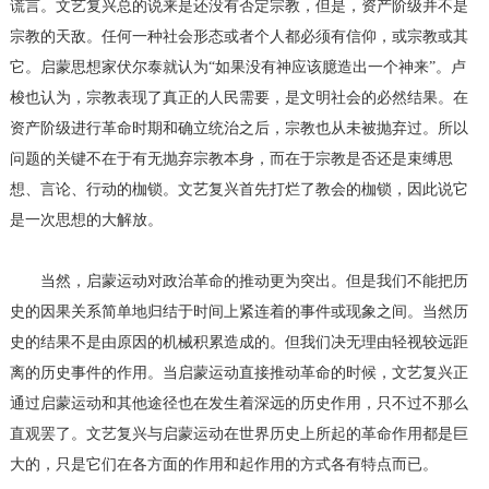
谎言。文艺复兴总的说来是还没有否定宗教，但是，资产阶级并不是
宗教的天敌。任何一种社会形态或者个人都必须有信仰，或宗教或其
它。启蒙思想家伏尔泰就认为“如果没有神应该臆造出一个神来”。卢
梭也认为，宗教表现了真正的人民需要，是文明社会的必然结果。在
资产阶级进行革命时期和确立统治之后，宗教也从未被抛弃过。所以
问题的关键不在于有无抛弃宗教本身，而在于宗教是否还是束缚思
想、言论、行动的枷锁。文艺复兴首先打烂了教会的枷锁，因此说它
是一次思想的大解放。
当然，启蒙运动对政治革命的推动更为突出。但是我们不能把历
史的因果关系简单地归结于时间上紧连着的事件或现象之间。当然历
史的结果不是由原因的机械积累造成的。但我们决无理由轻视较远距
离的历史事件的作用。当启蒙运动直接推动革命的时候，文艺复兴正
通过启蒙运动和其他途径也在发生着深远的历史作用，只不过不那么
直观罢了。文艺复兴与启蒙运动在世界历史上所起的革命作用都是巨
大的，只是它们在各方面的作用和起作用的方式各有特点而已。