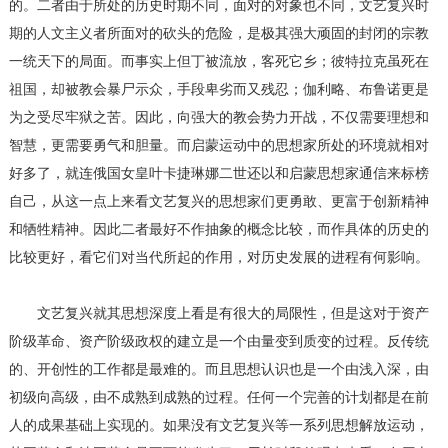
的。二者由于所处的历史时期不同，面对的对象也不同，文艺复兴时
期的人文主义者所面对的砍头的危险，是极其强大顽固的封闭的宗教
一统天下的局面。而事实上但丁被流放，客死它乡；彼特拉克虽死在
祖国，却被教会暴尸示众，手段卑劣而又残忍；伽利略、布鲁诺更是
为之受尽牢狱之苦。因此，向强大的教会势力开战，不仅需要理想和
智慧，更需要勇气和胆量。而启蒙运动中的思想家所处的环境就相对
好多了，就连俄国女皇叶卡捷琳娜二世还以和启蒙思想家通信来标榜
自己，从这一点上来看文艺复兴的思想家们更勇敢、更富于创新精神
和牺牲精神。因此二者最好不作抽象的概念比较，而作具体的历史的
比较更好，看它们对当代所起的作用，对历史发展的进程有何影响。
文艺复兴就其思想深度上看是有很大的局限性，但是这对于资产
阶级革命、资产阶级政权的建立是一个由量变到质变的过程。反传统
的、开创性的工作都是最难的。而且思想认识也是一个由浅入深，由
初级向高级，由不成熟到成熟的过程。任何一个完善的计划都是在前
人的成果基础上实现的。如果没有文艺复兴等一系列思想解放运动，