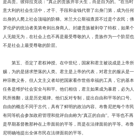
是高贵。彼得拉克说：“真正的贵族并非天生，而是自为的。”在当时
意大利的社会生活中，才干、手段和金钱代替了出身门第，成为任何
出身的人爬上社会顶端的阶梯。米兰大公斯福查原不过是个农民；佛
罗伦萨的统治者美第奇则出身商人。封建贵族被剥夺了特权，如果个
人无能无为，在社会上也不再是最受尊敬的人，贵族作为一个阶层也
不是社会上最受尊敬的阶层。
第五、否定了君权神授。在中世纪，国家和君主被说成是上帝所
赐，为的是拯求堕落的人类。君主是上帝的代表，对君主的服从是一
种宗教义务。但人文主义者却把国家看作世俗幸福的工具，它的基本
任务是维护社会安全与和平。他们相信，君主如果成为暴君，必为人
民所推翻，这是历史规律。他们反对专制，提出自由和平等的口号。
自由的概念不同于古代，具有了鲜明的政治内容。布鲁尼把每个市民
有同等机会参加政府管理和批评自由称为“真正的自由”。平等也不再
是早期基督教那种在上帝面前的平等，而是在法律面前的平等。布鲁
尼明确地提出全体市民在法律面前的平等。