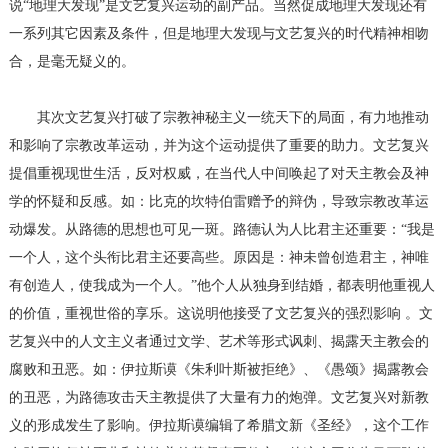
说“地理大发现”是文艺复兴运动的副产品。当然促成地理大发现还有
一系列其它因素及条件，但是地理大发现与文艺复兴的时代精神相吻
合，是毫无疑义的。
其次文艺复兴打破了宗教神秘主义一统天下的局面，有力地推动
和影响了宗教改革运动，并为这个运动提供了重要的助力。文艺复兴
提倡重视现世生活，反对权威，在当代人中间唤起了对天主教会及神
学的怀疑和反感。如：比克的坎特伯雷赠予的辩伪，导致宗教改革运
动爆发。从路德的思想也可见一斑。路德认为人比君主还重要：“我是
一个人，这个头衔比君主还要高些。原因是：神未曾创造君主，神唯
有创造人，使我成为一个人。”他个人从独身到结婚，都表明他重视人
的价值，重视世俗的享乐。这说明他接受了文艺复兴的强烈影响 。文
艺复兴中的人文主义者通过文学、艺术等形式讽刺、揭露天主教会的
腐败和丑恶。如：伊拉斯谟《朱利叶斯被拒绝》、《愚颂》揭露教会
的丑恶，为路德攻击天主教提供了大量有力的炮弹。文艺复兴对新教
义的形成发生了影响。伊拉斯谟编辑了希腊文新《圣经》，这个工作