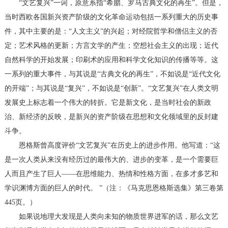
“文艺复兴”一词，原意系指“希腊、罗马古典文化的再生”。但是，
当时西欧各国新兴资产阶级的文化革命运动包括一系列重大的历史事
件，其中主要的是：“人文主义”的兴起；对经院哲学和僧侣主义的否
定；艺术风格的更新；方言文学的产生；空想社会主义的出现；近代
自然科学的开始发展；印刷术的应用和科学文化知识的传播等等。这
一系列的重大事件，与其说是“古典文化的再生”，不如说是“近代文化
的开端”；与其说是“复兴”，不如说是“创新”。“文艺复兴”在人类文明
发展史上标志着一个伟大的转折。它是新文化，是当时社会的新政
治、新经济的反映，是新兴的资产阶级在思想和文化领域里的反封建
斗争。
恩格斯曾高度评价“文艺复兴”在历史上的进步作用。他写道：“这
是一次人类从来没有经历过的最伟大的、进步的变革，是一个需要巨
人而且产生了巨人——在思维能力、热情和性格方面，在多才多艺和
学识渊博方面的巨人的时代。 ”（注：《马克思恩格斯选集》第三卷第
445页。）
如果说地理大发现是人类向未知的物质世界进军的话，那么文艺