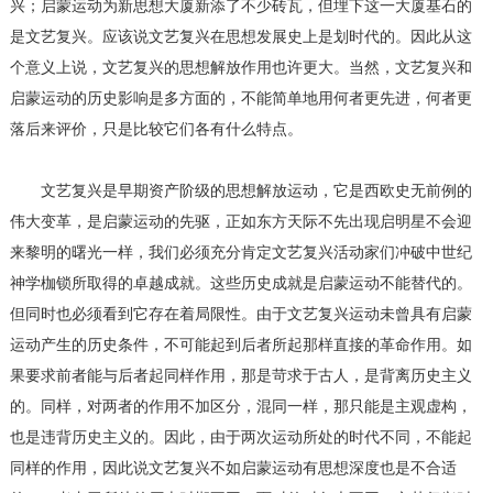
兴；启蒙运动为新思想大厦新添了不少砖瓦，但埋下这一大厦基石的
是文艺复兴。应该说文艺复兴在思想发展史上是划时代的。因此从这
个意义上说，文艺复兴的思想解放作用也许更大。当然，文艺复兴和
启蒙运动的历史影响是多方面的，不能简单地用何者更先进，何者更
落后来评价，只是比较它们各有什么特点。
文艺复兴是早期资产阶级的思想解放运动，它是西欧史无前例的
伟大变革，是启蒙运动的先驱，正如东方天际不先出现启明星不会迎
来黎明的曙光一样，我们必须充分肯定文艺复兴活动家们冲破中世纪
神学枷锁所取得的卓越成就。这些历史成就是启蒙运动不能替代的。
但同时也必须看到它存在着局限性。由于文艺复兴运动未曾具有启蒙
运动产生的历史条件，不可能起到后者所起那样直接的革命作用。如
果要求前者能与后者起同样作用，那是苛求于古人，是背离历史主义
的。同样，对两者的作用不加区分，混同一样，那只能是主观虚构，
也是违背历史主义的。因此，由于两次运动所处的时代不同，不能起
同样的作用，因此说文艺复兴不如启蒙运动有思想深度也是不合适