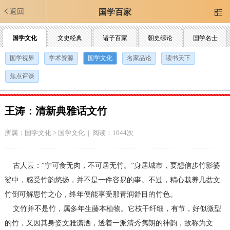
返回
国学百家

国学文化
文史经典
诸子百家
朝史综论
国学名士
国学视界
学术资源
国学文化
名家品论
读书天下
焦点评谈
王涛：清新典雅话文竹
所属：
国学文化
>
国学文化
| 阅读：1044次
古人云：“宁可食无肉，不可居无竹。”身居城市，要想信步竹影婆
娑中，感受竹韵悠扬，并不是一件容易的事。不过，精心栽养几盆文
竹倒可解思竹之心，终年便能享受那青润舒目的竹色。
文竹并不是竹，属多年生藤本植物。它枝干纤细，有节，好似微型
的竹，又因其身姿文雅潇洒，透着一派清秀隽朗的神韵，故称为文