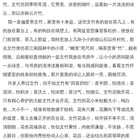
竹。文竹历四季而常茂，它秀美、浓密的细叶，远看如一片淡淡的绿
云，所以亦称云片竹。
我一直偏爱养文竹，家里有十来盆。这些文竹有的放在茶几上，有
的放在窗台上，有的钩挂在墙壁上。有两盆造型像迎客松的，便放在
门前迎客。茶几上那盆，我特意放上几块小小的假山石以作衬托，那
丛文竹便仿若江南园林中的小景，“幽篁”咫尺间，喝茶赏青“竹”，颇有
情致。品相最轻盈俏丽的一盆文竹我放在书房中，让小小的房间陡添
一丛绿意，与书房的清净淡雅相和谐。每当我感到疲倦，看看文竹纤
细婆娑的枝条轻轻摇曳，那片葱葱的绿让人眼前一亮，困顿尽消。
许多人养过文竹，但不知文竹有“四喜四怕”：喜半阴，怕强光；喜
湿润，怕积水；喜沃土，怕浓肥；喜洁气，怕烟尘。文竹还能开花，
只有精心养护的大龄文竹才会开花。文竹的花小米粒般大小，纯白
色，大小不一，错落有致散缀于枝梢。花有六瓣，花瓣向下弯成优美
的弧度，看上去像正开的百合花。文竹花虽小，却开得不卑不亢，清
清朗朗，花色花魂俱在，恰似文竹秉性，内敛而谦逊，不张扬，不惹
人眼目，但那份内秀恰恰动人心扉。花后，还会结出宛若翡翠的浆