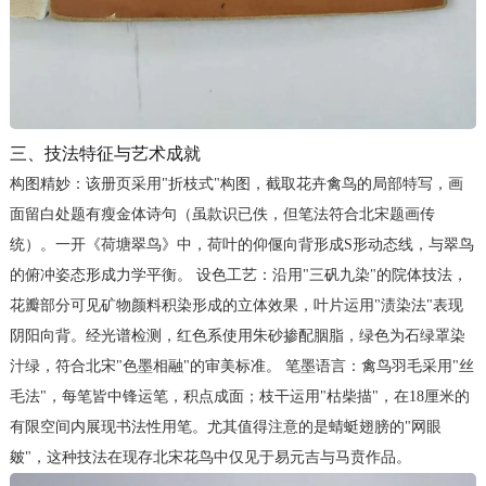
三、技法特征与艺术成就
构图精妙：该册页采用"折枝式"构图，截取花卉禽鸟的局部特写，画
面留白处题有瘦金体诗句（虽款识已佚，但笔法符合北宋题画传
统）。一开《荷塘翠鸟》中，荷叶的仰偃向背形成S形动态线，与翠鸟
的俯冲姿态形成力学平衡。 设色工艺：沿用"三矾九染"的院体技法，
花瓣部分可见矿物颜料积染形成的立体效果，叶片运用"渍染法"表现
阴阳向背。经光谱检测，红色系使用朱砂掺配胭脂，绿色为石绿罩染
汁绿，符合北宋"色墨相融"的审美标准。 笔墨语言：禽鸟羽毛采用"丝
毛法"，每笔皆中锋运笔，积点成面；枝干运用"枯柴描"，在18厘米的
有限空间内展现书法性用笔。尤其值得注意的是蜻蜓翅膀的"网眼
皴"，这种技法在现存北宋花鸟中仅见于易元吉与马贲作品。