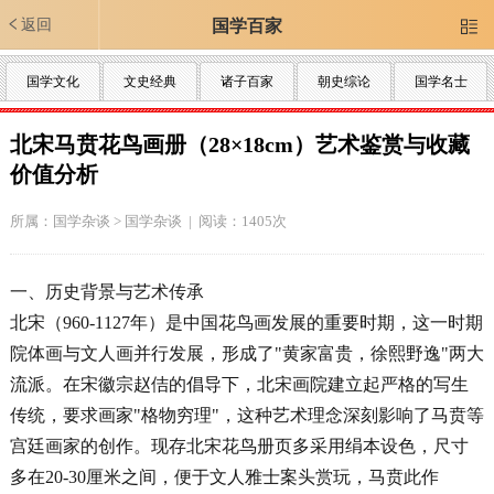
返回
国学百家

国学文化
文史经典
诸子百家
朝史综论
国学名士
北宋马贲花鸟画册（28×18cm）艺术鉴赏与收藏
价值分析
所属：
国学杂谈
>
国学杂谈
| 阅读：1405次
一、历史背景与艺术传承
北宋（960-1127年）是中国花鸟画发展的重要时期，这一时期
院体画与文人画并行发展，形成了"黄家富贵，徐熙野逸"两大
流派。在宋徽宗赵佶的倡导下，北宋画院建立起严格的写生
传统，要求画家"格物穷理"，这种艺术理念深刻影响了马贲等
宫廷画家的创作。现存北宋花鸟册页多采用绢本设色，尺寸
多在20-30厘米之间，便于文人雅士案头赏玩，马贲此作