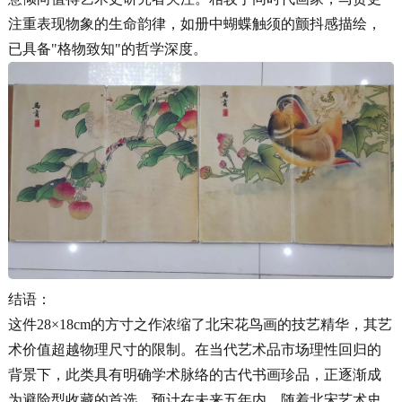
注重表现物象的生命韵律，如册中蝴蝶触须的颤抖感描绘，
已具备"格物致知"的哲学深度。
结语：
这件28×18cm的方寸之作浓缩了北宋花鸟画的技艺精华，其艺
术价值超越物理尺寸的限制。在当代艺术品市场理性回归的
背景下，此类具有明确学术脉络的古代书画珍品，正逐渐成
为避险型收藏的首选。预计在未来五年内，随着北宋艺术史