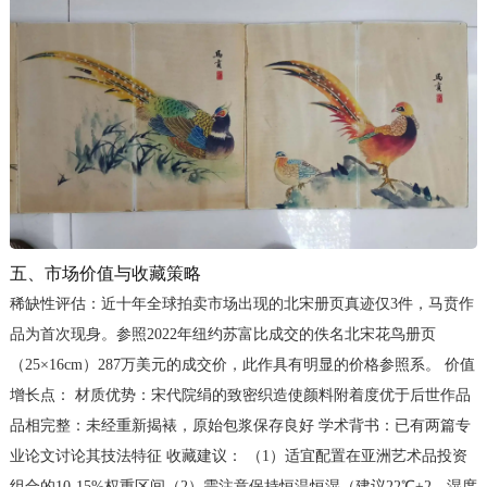
五、市场价值与收藏策略
稀缺性评估：近十年全球拍卖市场出现的北宋册页真迹仅3件，马贲作
品为首次现身。参照2022年纽约苏富比成交的佚名北宋花鸟册页
（25×16cm）287万美元的成交价，此作具有明显的价格参照系。 价值
增长点： 材质优势：宋代院绢的致密织造使颜料附着度优于后世作品
品相完整：未经重新揭裱，原始包浆保存良好 学术背书：已有两篇专
业论文讨论其技法特征 收藏建议： （1）适宜配置在亚洲艺术品投资
组合的10-15%权重区间（2）需注意保持恒温恒湿（建议22℃±2，湿度