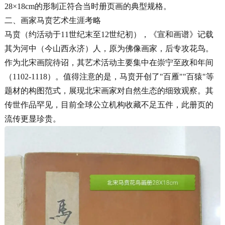
28×18cm的形制正符合当时册页画的典型规格。
二、画家马贲艺术生涯考略
马贲（约活动于11世纪末至12世纪初），《宣和画谱》记载
其为河中（今山西永济）人，原为佛像画家，后专攻花鸟。
作为北宋画院待诏，其艺术活动主要集中在崇宁至政和年间
（1102-1118）。值得注意的是，马贲开创了"百雁""百猿"等
题材的构图范式，展现北宋画家对自然生态的细致观察。其
传世作品罕见，目前全球公立机构收藏不足五件，此册页的
流传更显珍贵。