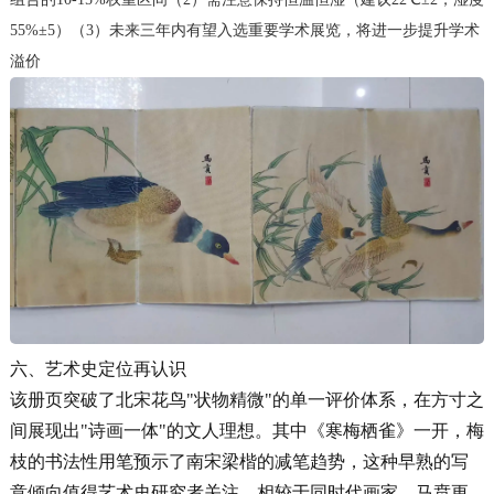
55%±5）（3）未来三年内有望入选重要学术展览，将进一步提升学术
溢价
六、艺术史定位再认识
该册页突破了北宋花鸟"状物精微"的单一评价体系，在方寸之
间展现出"诗画一体"的文人理想。其中《寒梅栖雀》一开，梅
枝的书法性用笔预示了南宋梁楷的减笔趋势，这种早熟的写
意倾向值得艺术史研究者关注。相较于同时代画家，马贲更