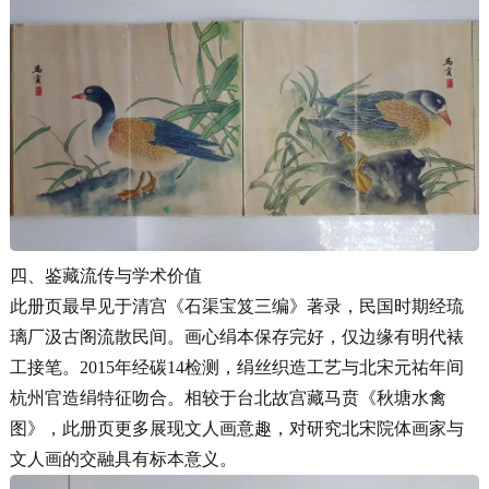
四、鉴藏流传与学术价值
此册页最早见于清宫《石渠宝笈三编》著录，民国时期经琉
璃厂汲古阁流散民间。画心绢本保存完好，仅边缘有明代裱
工接笔。2015年经碳14检测，绢丝织造工艺与北宋元祐年间
杭州官造绢特征吻合。相较于台北故宫藏马贲《秋塘水禽
图》，此册页更多展现文人画意趣，对研究北宋院体画家与
文人画的交融具有标本意义。