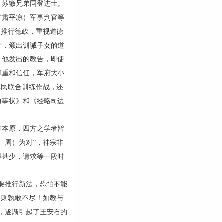
、苏辙兄弟同登进士。
甘肃平凉）军事判官等
，推行德政，重视道德
苦，颁出训诫子女的道
，他发出的教告，即使
尊重和信任，军府大小
军民联合训练作战，还
边事状》和《经略司边
有本原，四方之学者皆
、周）为对”，神宗非
解甚少，请求等一段时
要推行新法，恐怕不能
，则孰敢不尽！如教与
，遂渐引起了王安石的