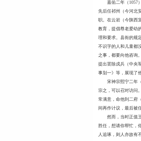
嘉佑二年（1057
先后任祁州（今河北
职。在云岩（今陕西
教育，提倡尊老爱幼
理和要求。县衙的规
不识字的人和儿童都
之事，都要向他咨询
提出罢除戍兵（中央
事划一》等，展现了
宋神宗熙宁二年（1
宗之，可以召对访问
常满意，命他到二府
间再作计议，最后被
然而，当时正值王安
胜任，想请你帮忙，
人追琢，则人亦故有