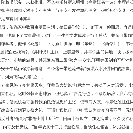
文院校书职务，未获批准。不久被派往浙东明州（今浙江省宁波）审理苗
察御史张戬因反对王安石变法，与王安石发生激烈冲突，被贬知公安县（
于是辞官回到横渠。
，依靠家中数百亩薄田生活，整日讲学读书，“俯而读，仰而思。有得
期间，他写下了大量著作，对自己一生的学术成就进行了总结，并亲自带领
训诫学者，他作《砭愚》、《订顽》训辞（即《东铭》、《西铭》），书
，他曾把自己撰写的《井田议》主张，上奏皇帝，并与学生们买地一块，按
给无地、少地的农民，并疏通东西二渠“验之一乡”以证明井田制的可行性
长安子午镇仍保持着遗迹，至今这一带还流传着“横渠八水验井田”的故事
”，列为“郿县八景”之一。
年）秦凤路（今甘肃天水）守帅吕大防以“张载之学，善法圣人之遗意，其
回京任职。此时张载正患肺病，但他说：“吾是行也，不敢以病辞，庶几有
推辞，借此机会可施行我的政治理想和主张，便带病入京。神宗让他担任
廷建议实行婚冠丧祭之礼，下诏礼官执行，但礼官认为古今习俗不同，无
出反对者的作为“非儒生博士所宜”，因而十分孤立，加之病重，不久便辞
，尚可及长安也。”当年农历十二月行至临潼，当晚住在馆舍，沐浴就寝，