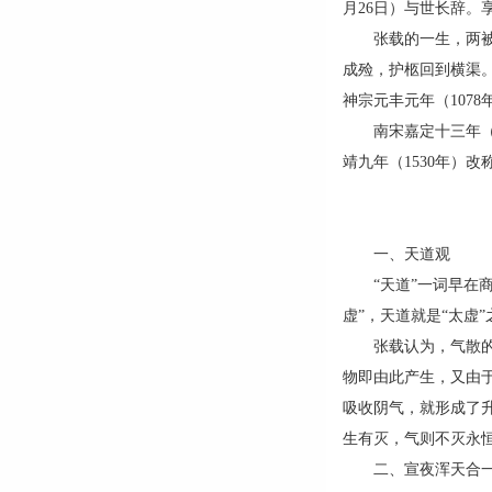
月26日）与世长辞。
张载的一生，两被召
成殓，护柩回到横渠
神宗元丰元年（107
南宋嘉定十三年（12
靖九年（1530年）改
一、天道观
“天道”一词早在商
虚”，天道就是“太虚
张载认为，气散的状
物即由此产生，又由
吸收阴气，就形成了
生有灭，气则不灭永
二、宣夜浑天合