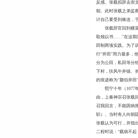
反感。张载拟辞去崇
朝。此时张载之弟监
计自己要受到株连，
张载辞官回到横渠后
取烛以书……”在这
田制两项实践。为了
行“井田”用力最多
分为公田，私田等分
下村，扶风午井镇、
的痕迹称为“郿伯井田
熙宁十年（1077
由，上奏神宗召张载
召我回京，不能因病
职）。当时有人向朝
张载认为可行，并指
二程时说：“载病不起