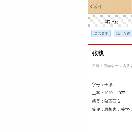
返回
国学文化
当代名家
近代名家
张载
所属：
国学名士
>
古代
字号：子厚
生卒：1020—1077
籍贯：陕西西安
简评：思想家，关学