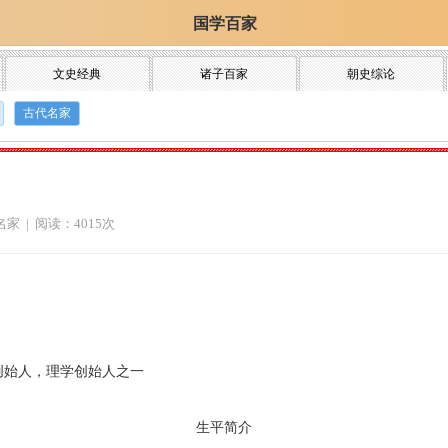
国学百家
文史经典
诸子百家
朝史综论
古代名家
名家
| 阅读：4015次
创始人，理学创始人之一
生平简介