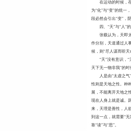
在运动的时候，存在
为“化”与“变”的统
段必然会引出“变”，
四、“天”与“人”
张载认为，天即太虚
作分别，天道通过人事
候，则“尽人谋而听天命
“天”没有意识，“无
天下无一物非我”的
人是由“太虚之气”
性则是天地之性。种
展，不能离开天地之
现在人身上就是诚。
来，天理是善性，人欲
到这一点，就需要“
靠“读”与“思”。