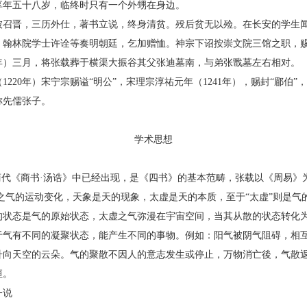
享年五十八岁，临终时只有一个外甥在身边。
晋，三历外仕，著书立说，终身清贫。殁后贫无以殓。在长安的学生闻
。翰林院学士许诠等奏明朝廷，乞加赠恤。神宗下诏按崇文院三馆之职，赐
8年）三月，将张载葬于横渠大振谷其父张迪墓南，与弟张戬墓左右相对。
20年）宋宁宗赐谥“明公”，宋理宗淳祐元年（1241年），赐封“郿伯”
称先儒张子。
学术思想
代《商书·汤诰》中已经出现，是《四书》的基本范畴，张载以《周易》为
”之气的运动变化，天象是天的现象，太虚是天的本质，至于“太虚”则是气
态是气的原始状态，太虚之气弥漫在宇宙空间，当其从散的状态转化为
于气有不同的凝聚状态，能产生不同的事物。例如：阳气被阴气阻碍，相
升向天空的云朵。气的聚散不因人的意志发生或停止，万物消亡後，气散
恒。
一说