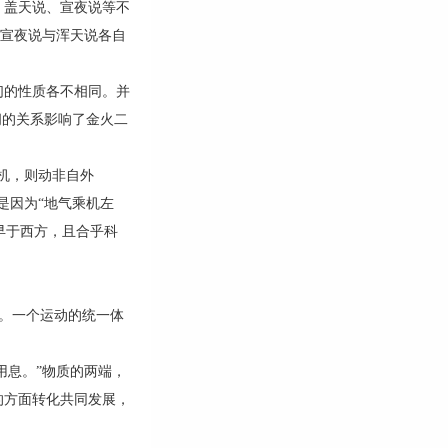
盖天说、宣夜说等不
了宣夜说与浑天说各自
的性质各不相同。并
间的关系影响了金火二
机，则动非自外
是因为“地气乘机左
早于西方，且合乎科
已。一个运动的统一体
用息。”物质的两端，
的方面转化共同发展，