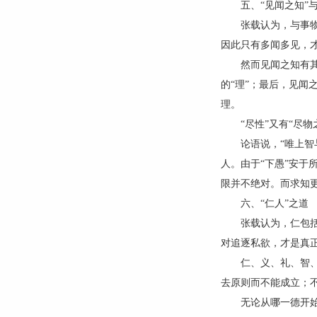
五、“见闻之知”与
张载认为，与事物直
因此只有多闻多见，
然而见闻之知有其局
的“理”；最后，见闻
理。
“尽性”又有“尽物之
论语说，“唯上智与
人。由于“下愚”安于
限并不绝对。而求知
六、“仁人”之道
张载认为，仁包括了
对追逐私欲，才是真
仁、义、礼、智、信
去原则而不能成立；
无论从哪一德开始，