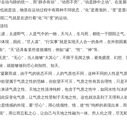
动与静的统一，而“静亦有动”，“动而不穷”，“动是静中之动”。在发
一，也就是说，物质在运动过程中有两种不同状态，“化”是逐渐的，“变”是显
阴阳二气就是在进行着“化”与“变”的运动。
的连结
，太虚即气，人是气中的一物，天与人，生与死，都统一于阴阳之气。“
体现，因此，“尽人谋”、“行实事”就是实现天人合一的条件，在外部因
”。“天”还具备某些道德属性，例如“诚”、“性”、“神”等。
意”、“无心”，当人能够“大其心”，不限于见闻之狭，避免臆度、幻想、
时候，就能够做到尽心则知性、知天。
凝聚而成，由于气的状态不同，人的气质也不同，这种不同的人性是气质
种欲望属于气质之性的范畴，但欲望不可灭，气质之性有其合理性，只是
性来讲气质之性。天地之性清净纯粹，包含于气质之性中，如同水性与冰
因此应变化气质，让气质之性受制于天地之性。这也就涉及到了天理和人
是情感的外现，要“尽心”，用心统领性、情，使“性”纯粹的表现出来，而
无我”，用公而忘私之心，让自己与天地之性融为一体。穷人伦之理，尽无