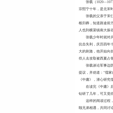
张载（1020—10
宗熙宁十年，是北宋
张载的父亲于宋仁宗
柩归葬，知道路途前
人也到横渠镇南大振谷
张载少年时就对兵法
抗击失利，庆历四年
大的刺激，他开始向
些人去攻取被西夏占
张载谈论军事边防，
提议，并劝道：“儒
《中庸》，潜心研究
在读完《中庸》后，
钻研了几年，可又觉
这样的阅读过程，求
颐兄弟相遇，共同讨论