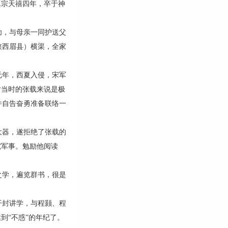
真宗天禧四年，卒于神
，与母亲一同护送父
陕西眉县）横渠，全家
年，西夏入侵，宋军
对当时的张载来说是极
并自告奋勇准备联络一
器，遂拒绝了张载的
究军事。勉励他阅读
学，遍览群书，很是
封讲学，与程颢、程
到“不惑”的年纪了。