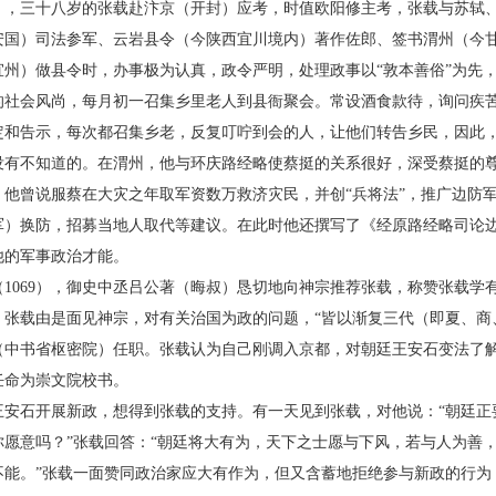
），三十八岁的张载赴汴京（开封）应考，时值欧阳修主考，张载与苏轼
安国）司法参军、云岩县令（今陕西宜川境内）著作佐郎、签书渭州（今
宜州）做县令时，办事极为认真，政令严明，处理政事以“敦本善俗”为先
的社会风尚，每月初一召集乡里老人到县衙聚会。常设酒食款待，询问疾
定和告示，每次都召集乡老，反复叮咛到会的人，让他们转告乡民，因此
没有不知道的。在渭州，他与环庆路经略使蔡挺的关系很好，深受蔡挺的
。他曾说服蔡在大灾之年取军资数万救济灾民，并创“兵将法”，推广边防
军）换防，招募当地人取代等建议。在此时他还撰写了《经原路经略司论
他的军事政治才能。
069），御史中丞吕公著（晦叔）恳切地向神宗推荐张载，称赞张载学
。张载由是面见神宗，对有关治国为政的问题，“皆以渐复三代（即夏、商
（中书省枢密院）任职。张载认为自己刚调入京都，对朝廷王安石变法了
任命为崇文院校书。
石开展新政，想得到张载的支持。有一天见到张载，对他说：“朝廷正
你愿意吗？”张载回答：“朝廷将大有为，天下之士愿与下风，若与人为善
不能。”张载一面赞同政治家应大有作为，但又含蓄地拒绝参与新政的行为