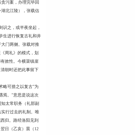
振贪污案，办理完毕回
今湖北江陵），张载估
则识之，或半夜坐起，
学生进行恢复古礼和井
于大门两侧。张载对推
照《周礼》的模式，划
和有效性。今横渠镇崖
。清朝时还把此事留下
术略可措之以复古”为
遇焉。”意思是说这次
同知太常职务（礼部副
法实行过去的礼制。唯
职西归。路经洛阳见到
翌日（乙亥）晨（12