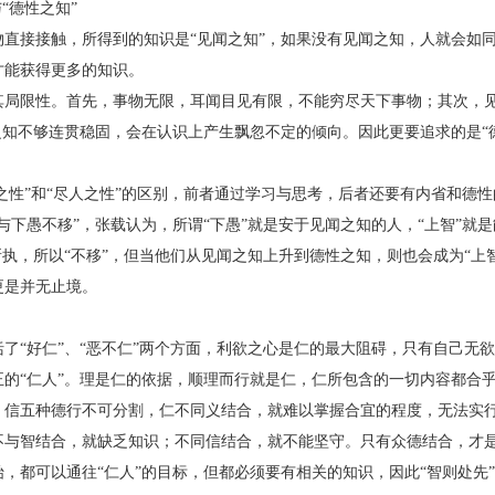
“德性之知”
接接触，所得到的知识是“见闻之知”，如果没有见闻之知，人就会如同
才能获得更多的知识。
限性。首先，事物无限，耳闻目见有限，不能穷尽天下事物；其次，见
之知不够连贯稳固，会在认识上产生飘忽不定的倾向。因此更要追求的是“
性”和“尽人之性”的区别，前者通过学习与思考，后者还要有内省和德性
下愚不移”，张载认为，所谓“下愚”就是安于见闻之知的人，“上智”就
所执，所以“不移”，但当他们从见闻之知上升到德性之知，则也会成为“上
更是并无止境。
“好仁”、“恶不仁”两个方面，利欲之心是仁的最大阻碍，只有自己无
正的“仁人”。理是仁的依据，顺理而行就是仁，仁所包含的一切内容都合
五种德行不可分割，仁不同义结合，就难以掌握合宜的程度，无法实行
不与智结合，就缺乏知识；不同信结合，就不能坚守。只有众德结合，才
都可以通往“仁人”的目标，但都必须要有相关的知识，因此“智则处先