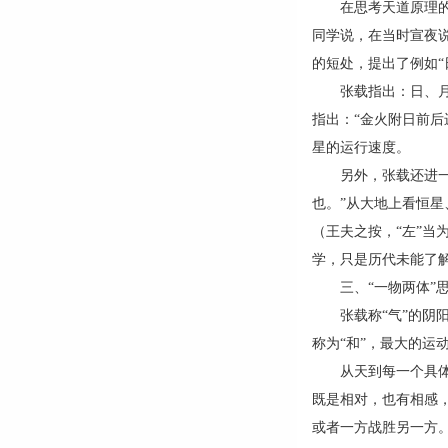
在思考天道原理的同
同学说，在当时宣夜说
的短处，提出了例如“
张载指出：日、月与
指出：“金火附日前
星的运行速度。
另外，张载还进一步
也。”从大地上看恒
（王夫之按，“左”当
学，只是历代未能了
三、“一物两体”
张载称“气”的阴阳
称为“和”，最大的运
从天到每一个具体事
既是相对，也有相感
或者一方战胜另一方