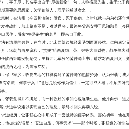
77），字子厚，其名字出自于“厚德载物”一句，人称横渠先生，生于北宋
时期重要的思想家，关学创始人，理学的奠基者之一。
时，在涪州（今四川涪陵）做官，死于疾病。当时张载与弟弟都还年幼
方发生战乱，加上路资不足，难以返乡，最终将父亲安葬于凤翔郿县（今
口居住，后来“横渠先生”的名号，即来自于此。
有浓厚的兴趣，在当时，北宋西部边境经常受到西夏侵扰。仁宗康定元
十月，宋朝与西夏议和，“赏赐”给西夏绢、茶、银等大量财物。战争烽火
担任陕西经略安抚副使，主持西北军务的范仲淹上书，请求对西夏用兵，
领的洮西之地，为国家立功。
保卫家乡，收复失地的打算得到了范仲淹的热情赞扬，认为张载可成大
家自有名教，何事于兵！”意思是说你作为儒生，一定可成大器，不须去研
儒学。
张载觉得并不满足，而一种强烈的求知心也逐渐生起。他扑向佛、道之
得以佛道学说难以实现自己的理想，最终才回头再读六经。
道经历，让张载在心中形成了一套独特的儒学体系。嘉佑初年，他在开
，他抛出的话是：“吾道自足，何事旁求”——那个时候，张载也的确快达