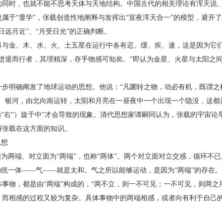
时，也就不能不思考天体与天地结构。中国古代的相关理论有浑天说、
属于“显学”，张载创造性地阐释与发挥出“宣夜浑天合一”的模型，避开
日远月近”、“月受日光”的正确判断。
金、木、水、火、土五星在运行中各有迟、缓、疾、速，这是因为它们
后进退而行者，其理精深，存乎物感可知矣。”即认为金星、火星与太阳之
明确阐发了地球运动的思想。他说：“凡圜转之物，动必有机，既谓之
星、银河，由北向南运转，太阳和月亮在一昼夜中一个出现一个隐没，这都
为“右”）旋于中”才会导致的现象。清代思想家谭嗣同认为，张载的宇宙论
解张载在这方面的知识。
思想
为两端、对立面为“两端”，也称“两体”。两个对立面对立交感，循环不
动统一体——气——就是太和。气之所以能够运动，是因为“两端”的存在。
物，都是由“两端”构成的，“两不立，则一不可见；一不可见，则两之
，而相感的过程又较为复杂。具体事物中的两端相感，或者向有利于自己
。