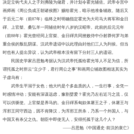
决定立钩弋夫人之子刘弗陵为储君，并计划令霍光辅佐。武帝令宫中
画师画《周公负成王朝诸侯图》赐给霍光，暗示他准备辅政。随后又
于后元二年（前87年）临终之时明确指定霍光为大司马大将军和金日
磾、上官桀、桑弘羊一同辅佐时年八岁的汉昭帝。此前的后元元年
（前88年）霍光曾经同上官桀、金日磾共同挫败侍中仆射莽何罗与弟
重合侯的叛乱阴谋。汉武帝遗诏中以此理由封他们三人为列侯。但当
时也有人提出异议，认为武帝根本没有留下分封三人的遗诏。
民国史学家吕思勉考据认为汉武帝托孤给霍光等人不足为信，所
谓托孤之时所云“立少子，君行周公之事”和画周公辅政图相送其实为
子虚乌有：
武帝生平溺于女色；他大约是个多血质的人，一生行事，全凭一
时感情冲动；安能有深谋远虑，豫割嬖爱？霍光乃左右近习之流，仅
可以供驱使。上官桀是养马的。金日磾系匈奴体屠王之子，休屠王与
浑邪王同守西边，因不肯降汉，为浑邪王所杀，乃系一个外国人，与
中国又有杀父之仇。朝臣中即使无人，安得托孤于这几个人？
——吕思勉《中国通史·前汉的衰亡》