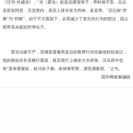
《汉书·外戚传》：“光（霍光）欲皇后擅宠有子，帝时体不安，左右
及医皆阿意，言宜禁内，虽宫人使令皆为穷絝，多其带。”后泛称“穷
裤”为“裆裤”，由于不方面脱下，从而减少了发生性行为的想法，阻止
昭帝其余嫔妃怀孕生子。
霍光治家不严，其继室显毒死皇后的鲁莽行径也被他轻轻放过，
他的家奴在长安横行霸道，甚至曾打上御史大夫府第。汉乐府中也
有“昔有霍家奴，姓冯名子都。依倚将军势，调笑酒家胡。”之句。
国学网老秦编辑