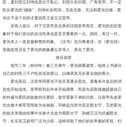
臣，废刘贺立刘询也是出于私心。刘贺久在封国，广有党羽，不一定
听从霍光的“辅政”，刘询长在民间，无依无靠，无法和霍光抗衡，霍
光出于这个目的才废昌邑王改立汉宣帝。
还有人提出，对于汉宣帝及后来的汉朝皇帝而言，霍光的忠臣形
象对于他们皇位的合法性来说是至关重要的一点。因此，有汉一代，
霍光本人一直是被称赞的对象。《汉书》也为尊者讳，在《霍光传》
里面故意丑化了霍光的政敌桑弘羊等人，美化了霍光。
身后哀荣
地节二年（前68年）春三月庚午，霍光病重逝世，临终上书请分
自己的封邑三千户给其侄孙霍山，以继承其兄长霍去病的香火。
霍光死后，汉宣帝同霍光子侄关系逐步恶化。显毒杀许皇后的消
息也开始流传。宣帝听到后并未开始调查，而是先采取措施提拔自己
的外戚与霍氏的政敌担任要职，架空霍家子弟的兵权，汉宣帝先改霍
光女婿大将军范明友为光禄勋，羽林监任胜为安定郡太守，又把霍光
的姐夫张朔由给事中光禄大夫改为蜀郡太守，孙婿王汉为武威郡太
守，长乐宫卫尉邓广汉为少府，这样夺取了他们的在帝都的军权，扫