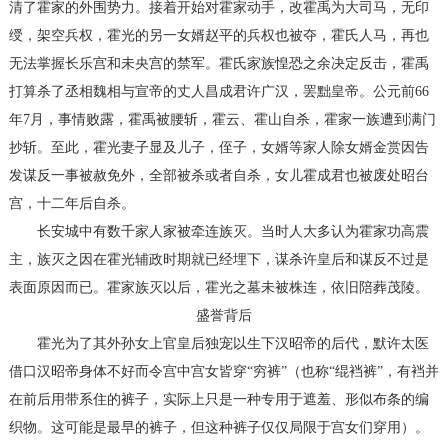
清了霍家的外围势力。接着开始对霍家动手，改霍禹为大司马，无印
绶，架空兵权，霍光的另一女婿赵平的兵权也被夺，霍氏人马，再也
无法掌握长乐宫和未央宫的禁军。霍氏家族惶恐之余决定反击，霍禹
打算杀了丞相魏相与宣帝的丈人昌成君许广汉，罢黜皇帝。公元前66
年7月，事情败露，霍禹被腰斩，霍云、霍山自杀，霍家一族遭到满门
抄斩。至此，霍光妻子显及儿子，侄子，女婿等家人除女婿金赏因告
发谋反一事被赦免外，全部被杀或者自杀，女儿霍成君也被废处昭台
宫，十二年后自杀。
长安城中有数千家人家被牵连族灭。当时人大多认为霍家功高震
主，族灭之因在霍光辅政时期就已经埋下，谋杀许皇后和谋反不过是
表面原因而已。霍家族灭以后，霍光之墓未被株连，依旧陪葬茂陵。
盛誉背后
霍光为了其外孙女上官皇后独宠以生下汉昭帝的后代，默许太医
借口汉昭帝身体不好而令宫中宫女皆穿“穷裤”（也称“绲裆裤”，有裆并
在前后用带系住的裤子，实际上只是一种专用于遮羞、形似布条的编
织物。这可能是最早的裤子，但这种裤子仅仅局限于宫女们穿用）。