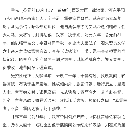
霍光（公元前130年代？—前68年)西汉大臣，政治家。河东平阳
（今山西临汾西南）人，字子孟，霍去病异母弟。武帝时为奉车都
尉，甚见亲信，昭帝年幼即位，他与桑弘羊等同受武帝遗诏辅政，任
大司马、大将军，封博陆侯，政事一决于光。始元六年（公元前81
年）他以昭帝名义，令丞相田千秋，御史大夫桑弘羊，召集贤良文学
六十余人之盐铁官营会议，今存《盐铁论》一书，系与会者桓宽的当
场记录。昭帝崩，迎立昌邑王刘贺为帝，以其淫乱废之。迎立宣帝，
仍秉政，地节间卒，谥宣成。
光资性端正，沈静详审，秉政二十年，未尝有过。执政期间，轻
徭薄赋，有功于生产发展。惟权倾内外，族党满朝，屡行废立，威震
人主。宣帝始立时，谒见高庙，光从骖乘，帝严惮之，若芒刺在背。
即卒，宣帝亲政，收霍氏兵权，遂以谋反夷族。故俗传之曰：“威震主
者，不畜；霍氏之祸，萌于骖乘。”
甘露三年（前51年），汉宣帝因匈奴归降，回忆往昔辅佐有功之
臣，乃令人画十一名功臣图像于麒麟阁以示纪念和表扬，列霍光为第