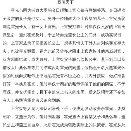
权倾天下
霍光与同为辅政大臣的金日磾和上官安都有联姻关系。金日磾次
子金赏的妻子是他女儿。另外一位辅政大臣上官桀的儿子上官安所娶
则是霍光长女，有一女上官氏。上官安打算让时年仅仅六岁的上官氏
做皇后，遭到霍光反对，于是转而走盖长公主的门路，成功实现目
的。上官家族为了回报盖长公主，想将其情夫丁外人封列侯和光禄大
夫，也被霍光驳回。霍光此前又曾多次阻止上官家族其他亲戚封官，
双方因而结怨，成为政敌。上官桀父子联合盖长公主、燕王刘旦以及
辅政大臣桑弘羊等共同结成反对霍光的同盟，假托燕王名义趁霍光休
假的时候向汉昭帝上书诬陷霍光有不臣之心，并内外接应，做好准备
打算一举擒杀霍光，但时年仅十四岁的昭帝识破了他们的阴谋，不予
理睬，并安抚霍光，且下令追查上书人的来历。后来汉昭帝还下令如
有人上书毁谤霍光者必追究到底。
上官桀等人见无法从昭帝处下手，便决定发动政变杀霍光，废黜
昭帝，立燕王为帝。但计划泄漏，霍光族灭上官桀父子和桑弘羊，盖
长公主和燕王旦自杀。此后霍光成为朝政实际上的决策者。霍光从此