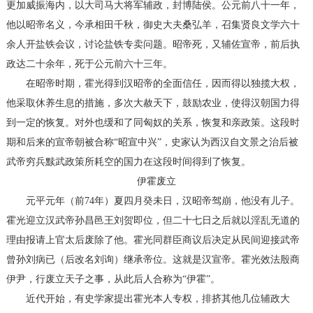
更加威振海内，以大司马大将军辅政，封博陆侯。公元前八十一年，
他以昭帝名义，今承相田千秋，御史大夫桑弘羊，召集贤良文学六十
余人开盐铁会议，讨论盐铁专卖问题。昭帝死，又辅佐宣帝，前后执
政达二十余年，死于公元前六十三年。
在昭帝时期，霍光得到汉昭帝的全面信任，因而得以独揽大权，
他采取休养生息的措施，多次大赦天下，鼓励农业，使得汉朝国力得
到一定的恢复。对外也缓和了同匈奴的关系，恢复和亲政策。这段时
期和后来的宣帝朝被合称“昭宣中兴”，史家认为西汉自文景之治后被
武帝穷兵黩武政策所耗空的国力在这段时间得到了恢复。
伊霍废立
元平元年（前74年）夏四月癸未日，汉昭帝驾崩，他没有儿子。
霍光迎立汉武帝孙昌邑王刘贺即位，但二十七日之后就以淫乱无道的
理由报请上官太后废除了他。霍光同群臣商议后决定从民间迎接武帝
曾孙刘病已（后改名刘询）继承帝位。这就是汉宣帝。霍光效法殷商
伊尹，行废立天子之事，从此后人合称为“伊霍”。
近代开始，有史学家提出霍光本人专权，排挤其他几位辅政大