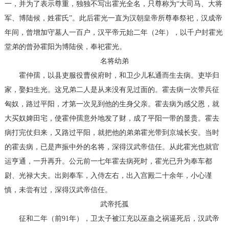
一，并为了表示尊重，独独不写出霍光全名，只尊称为“大司马、大将
军、博陆候，姓霍氏”。此后霍光一直为汉朝皇帝所尊奉祭祀，汉成帝
年间，曾增加守墓人一百户，汉平帝元始二年（2年），以千户封霍光
堂弟的曾孙霍阳为博陆侯，奉祀霍光。
名将幼弟
霍仲孺，以县吏服役曹侯府时，和卫少儿私通而生去病。吏毕归
家，娶妇生光。这兄弟二人是从来没有见过面的。霍去病一次带兵征
匈奴，路过平阳，才第一次见到他的生身父亲。霍去病为感父恩，就
大买奴婢田宅，使霍仲孺意外地发了财，成了平阳一带的显贵。霍去
病打完仗归来，又路过平阳，就把他的弟弟霍光带到京城长安。当时
的霍去病，已是声振中外的名将，深得汉武帝信任。从此霍光也就官
运亨通，一升再升。公元前一七年霍去病死时，霍光已升为奉车都
尉、光禄大夫。出则奉车，入侍左右，出入宫殿二十余年，小心谨
慎，未尝有过，深得汉武帝信任。
武帝托孤
征和二年（前91年），卫太子被江充以巫蛊之祸逼死后，汉武帝