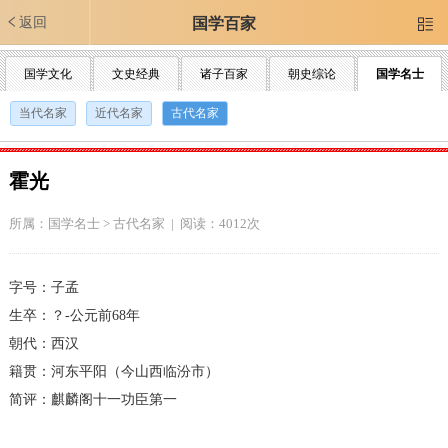
返回
国学百家

国学文化
文史经典
诸子百家
朝史综论
国学名士
当代名家
近代名家
古代名家
霍光
所属：
国学名士
>
古代名家
| 阅读：4012次
字号：子孟
生卒：？-公元前68年
朝代：西汉
籍贯：河东平阳（今山西临汾市）
简评：麒麟阁十一功臣第一