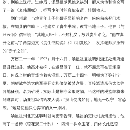
岁，到船上送行。过岭后，汤显祖梦见他来诀别，醒来为他和饶仑写
了一篇《哀伟朋赋》，抒写少年时的真挚友谊，悱恻动人。
到广州后，当地青年士子仰慕汤显祖的名声，纷纷前来登门求
救。在知县的帮助下，他建立了贵生书院，教导当地士子。他在《与
汪云阳》信里说：“其地人轻生，不知礼义，故以贵生名之。”他在离
开之前写了两篇短文《贵生书院说》和《明复说》，发挥老师罗汝芳
的“赤子之知”。
万历二十一年（1593）月十八日，汤显祖复被调到浙江处州府遂
昌县做知县。他高才被抑，在遂昌做了一任，就不愿意再在官场度
日。何况当时的官场也着实混乱，万历二十四年，明朝为了弥补宁
夏、朝鲜战争浩大的军事开支和修复被焚宫殿，直接派遣亲信太监往
各地征税。名为矿税，实际上是掠夺金银财物。当这样的税监即将来
到遂昌时，汤显祖写信给友人说：“搜山使者如何，地无一以宁，将恐
裂。”这是使他决心弃官的又一原因。
汤显祖到北京述职时就向吏部告辞。遂昌的吏民到扬州接他，他
写了一首诗《琼花观二十韵》：“四海一株今玉茗，归休长此忆琼