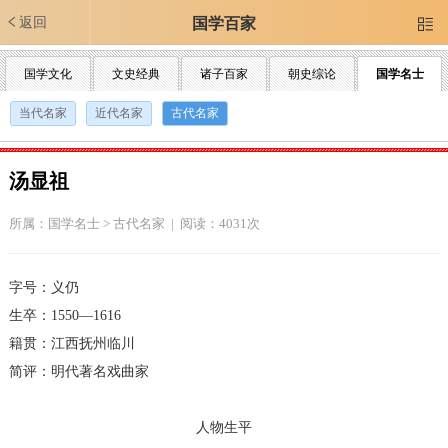
返回
国学百家

国学文化
文史经典
诸子百家
朝史综论
国学名士
当代名家
近代名家
古代名家
汤显祖
所属：
国学名士
>
古代名家
| 阅读：4031次
字号：义仍
生卒：1550—1616
籍贯：江西抚州临川
简评：明代著名戏曲家
人物生平