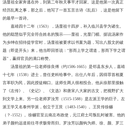
汤显祖全家奔逃在外，到第二年秋天事平才回家。这是他第一次真正
经历乱离之事，那之后，他写了一首五言古诗《乱后》，这是他留下
的最早一首诗。
嘉靖四十二年（1563），汤显祖十四岁，补入临川县学为诸生。
他的聪慧似乎完全符合姓名的预示——显祖，光显门楣。据说汤家作
为乡绅在招待提学官时，汤显祖被要求以书案为题，写出八股文的破
题（即是开头）来，他当即回答说：“形而上学之谓道，形而下学之谓
器”，赢得官员的满口称赞。
汤显祖的第一位老师徐良傅（约1506-1665）是邻县东乡人，嘉靖
十七年（1538）进士，曾任吏科给事中。出仕八年后，因得罪首相夏
言革职为民，因此授徒糊口。这师生两人很相投合。他从徐那里接触
了《左传》、《史记》、《文选》和唐宋八大家的古文，把视野扩大
到文学上来。另一位老师罗汝芳（1515-1588）是左派王学的巨子。左
派王学又名泰州学派，创立于王艮（1483-1540）。王艮传徐樾
（？-1552）。徐樾官至云南左布政使，元江府土司叛乱时被害。他的
弟子颜钧远道前往寻求骸骨而归。罗汝芳以颜钩为师。徐、颜、罗三