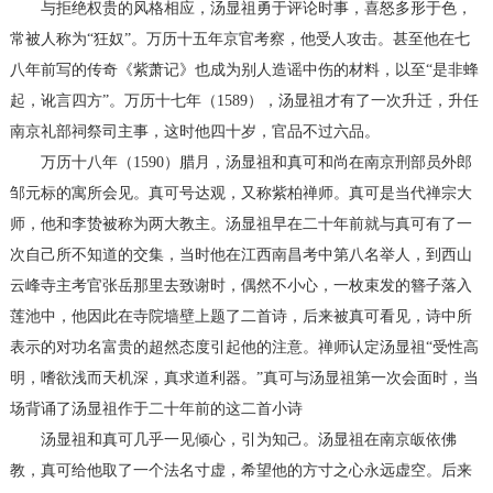
与拒绝权贵的风格相应，汤显祖勇于评论时事，喜怒多形于色，
常被人称为“狂奴”。万历十五年京官考察，他受人攻击。甚至他在七
八年前写的传奇《紫萧记》也成为别人造谣中伤的材料，以至“是非蜂
起，讹言四方”。万历十七年（1589），汤显祖才有了一次升迁，升任
南京礼部祠祭司主事，这时他四十岁，官品不过六品。
万历十八年（1590）腊月，汤显祖和真可和尚在南京刑部员外郎
邹元标的寓所会见。真可号达观，又称紫柏禅师。真可是当代禅宗大
师，他和李贽被称为两大教主。汤显祖早在二十年前就与真可有了一
次自己所不知道的交集，当时他在江西南昌考中第八名举人，到西山
云峰寺主考官张岳那里去致谢时，偶然不小心，一枚束发的簪子落入
莲池中，他因此在寺院墙壁上题了二首诗，后来被真可看见，诗中所
表示的对功名富贵的超然态度引起他的注意。禅师认定汤显祖“受性高
明，嗜欲浅而天机深，真求道利器。”真可与汤显祖第一次会面时，当
场背诵了汤显祖作于二十年前的这二首小诗
汤显祖和真可几乎一见倾心，引为知己。汤显祖在南京皈依佛
教，真可给他取了一个法名寸虚，希望他的方寸之心永远虚空。后来