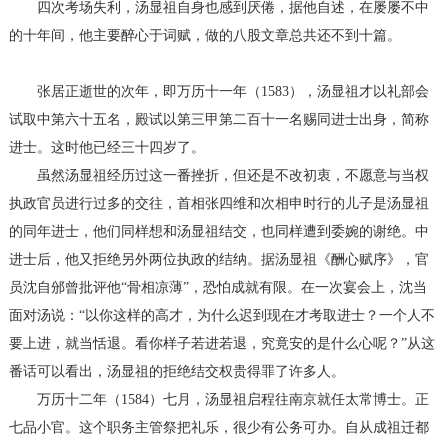
四次考场失利，汤显祖自身也感到厌倦，据他自述，在屡屡不中
的十年间，他主要醉心于词赋，做的八股文章总共还不到十篇。
张居正逝世的次年，即万历十一年（1583），汤显祖才以礼部会
试取中第六十五名，殿试以第三甲第二百十一名赐同进士出身，简称
进士。这时他已经三十四岁了。
虽然汤显祖经历过这一番挫折，但还是不改初衷，不愿意与当权
执政官员进行过多的交往，首相张四维和次相申时行的儿子是汤显祖
的同年进士，他们同样想和汤显祖结交，也同样遭到委婉的谢绝。中
进士后，他又拒绝另外两位执政的结纳。据汤显祖《酬心赋序》，官
员沈自邠曾批评他“骨相凉薄”，恐怕成就有限。在一次宴会上，沈当
面对汤说：“以你这样的高才，为什么迟到现在才考取进士？一个人不
要上进，就当恬退。看你样子若进若退，究竟安的是什么心呢？”从这
番话可以看出，汤显祖的拒绝结交权贵得罪了许多人。
万历十二年（1584）七月，汤显祖启程往南京就任太常博士。正
七品小官。这个职务主管祭把礼乐，很少有公务可办。自从成祖迁都