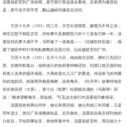
汤显祖贬官到广东徐闻，真可曾打算远道去看他。后来调为遂昌知
县，真可也不辞辛苦，翻山越岭到遂昌去访问。
万历十九年（1591）闰三月，天空出现彗星，被视为不祥之兆，
神宗迁怒于朝廷言官，对给事中及都察院六科十三道各罚俸一年。汤
显祖对此事大感不平，当即修了一道奏疏——《论辅臣科臣疏》，揭
露了辅臣申时行等徇私舞弊的丑恶行径。以此被贬官到广州。
万历十九年（1591）五月十六日，他由南京启程，溯长江先回江
西。在赣州郁孤台，他和送行的知府黄钟梅话别，到渡口他又接到知
府差人送来的题诗扇面。大庾岭是出入江广的要道。传说南飞的鸿雁
到此地折回。岭路两旁都是梅树，设有梅关。《牡丹亭》故事特地安
排在南安府（大庾）。第十出《惊梦》杜丽娘念诵的《乌夜啼》词
说：”晓来望断梅关，宿妆残。”可见这次旅行对汤显祖印象很深。
汤显祖曾有两位同学，饶仑和周宗镐。饶仑和他三年同窗，又是
同年进士，曾任广东省顺德知县，后升御史。汤显祖在南京得到他的
讣告后，不怕同事耻笑，替他带素半年。汤显祖贬官时，周宗镐六十