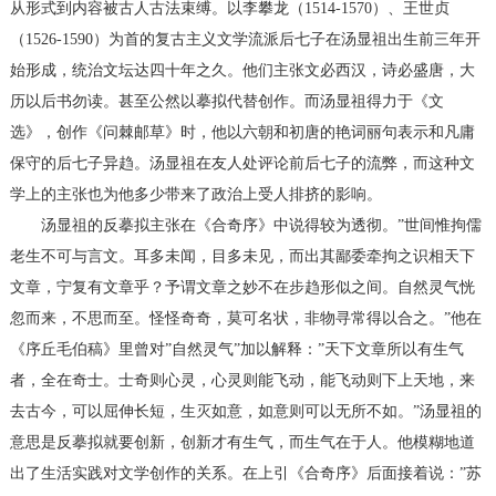
从形式到内容被古人古法束缚。以李攀龙（1514-1570）、王世贞
（1526-1590）为首的复古主义文学流派后七子在汤显祖出生前三年开
始形成，统治文坛达四十年之久。他们主张文必西汉，诗必盛唐，大
历以后书勿读。甚至公然以摹拟代替创作。而汤显祖得力于《文
选》，创作《问棘邮草》时，他以六朝和初唐的艳词丽句表示和凡庸
保守的后七子异趋。汤显祖在友人处评论前后七子的流弊，而这种文
学上的主张也为他多少带来了政治上受人排挤的影响。
汤显祖的反摹拟主张在《合奇序》中说得较为透彻。”世间惟拘儒
老生不可与言文。耳多未闻，目多未见，而出其鄙委牵拘之识相天下
文章，宁复有文章乎？予谓文章之妙不在步趋形似之间。自然灵气恍
忽而来，不思而至。怪怪奇奇，莫可名状，非物寻常得以合之。”他在
《序丘毛伯稿》里曾对”自然灵气”加以解释：”天下文章所以有生气
者，全在奇士。士奇则心灵，心灵则能飞动，能飞动则下上天地，来
去古今，可以屈伸长短，生灭如意，如意则可以无所不如。”汤显祖的
意思是反摹拟就要创新，创新才有生气，而生气在于人。他模糊地道
出了生活实践对文学创作的关系。在上引《合奇序》后面接着说：”苏