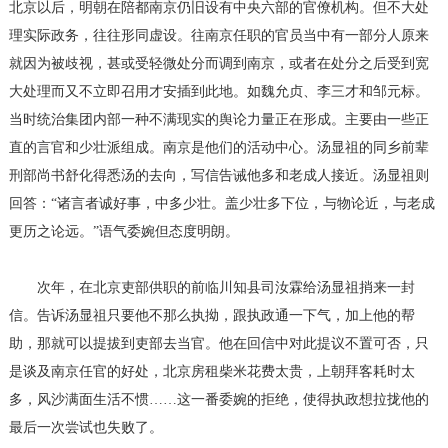
北京以后，明朝在陪都南京仍旧设有中央六部的官僚机构。但不大处
理实际政务，往往形同虚设。往南京任职的官员当中有一部分人原来
就因为被歧视，甚或受轻微处分而调到南京，或者在处分之后受到宽
大处理而又不立即召用才安插到此地。如魏允贞、李三才和邹元标。
当时统治集团内部一种不满现实的舆论力量正在形成。主要由一些正
直的言官和少壮派组成。南京是他们的活动中心。汤显祖的同乡前辈
刑部尚书舒化得悉汤的去向，写信告诫他多和老成人接近。汤显祖则
回答：“诸言者诚好事，中多少壮。盖少壮多下位，与物论近，与老成
更历之论远。”语气委婉但态度明朗。
次年，在北京吏部供职的前临川知县司汝霖给汤显祖捎来一封
信。告诉汤显祖只要他不那么执拗，跟执政通一下气，加上他的帮
助，那就可以提拔到吏部去当官。他在回信中对此提议不置可否，只
是谈及南京任官的好处，北京房租柴米花费太贵，上朝拜客耗时太
多，风沙满面生活不惯……这一番委婉的拒绝，使得执政想拉拢他的
最后一次尝试也失败了。