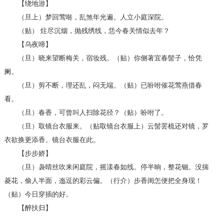
【绕地游】
（旦上）梦回莺啭，乱煞年光遍。人立小庭深院。
（贴） 炷尽沉烟，抛残绣线，恁今春关情似去年？
【乌夜啼】
（旦）晓来望断梅关，宿妆残。（贴）你侧著宜春髻子，恰凭
阑。
（旦）剪不断，理还乱，闷无端。（贴）已吩咐催花莺燕借春
看。
（旦）春香，可曾叫人扫除花径？（贴）吩咐了。
（旦）取镜台衣服来。（贴取镜台衣服上）云髻罢梳还对镜，罗
衣欲换更添香。镜台衣服在此。
【步步娇】
（旦）袅晴丝吹来闲庭院，摇漾春如线。停半晌，整花钿。没揣
菱花，偷人半面，迤逗的彩云偏。（行介）步香闺怎便把全身现！
（贴）今日穿插的好。
【醉扶归】