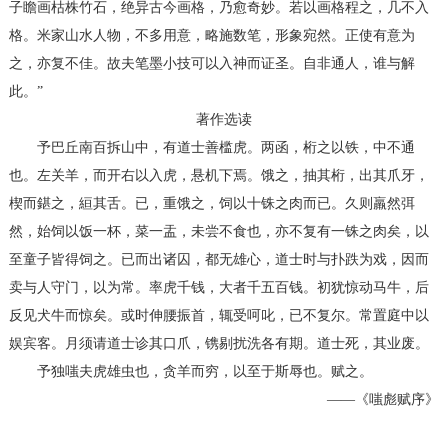
子瞻画枯株竹石，绝异古今画格，乃愈奇妙。若以画格程之，几不入
格。米家山水人物，不多用意，略施数笔，形象宛然。正使有意为
之，亦复不佳。故夫笔墨小技可以入神而证圣。自非通人，谁与解
此。”
著作选读
予巴丘南百拆山中，有道士善槛虎。两函，桁之以铁，中不通
也。左关羊，而开右以入虎，悬机下焉。饿之，抽其桁，出其爪牙，
楔而鍖之，絙其舌。已，重饿之，饲以十铢之肉而已。久则羸然弭
然，始饲以饭一杯，菜一盂，未尝不食也，亦不复有一铢之肉矣，以
至童子皆得饲之。已而出诸囚，都无雄心，道士时与扑跌为戏，因而
卖与人守门，以为常。率虎千钱，大者千五百钱。初犹惊动马牛，后
反见犬牛而惊矣。或时伸腰振首，辄受呵叱，已不复尔。常置庭中以
娱宾客。月须请道士诊其口爪，镌剔扰洗各有期。道士死，其业废。
予独嗤夫虎雄虫也，贪羊而穷，以至于斯辱也。赋之。
——《嗤彪赋序》