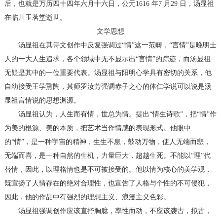
后，也就是万历四十四年六月十六日，公元1616 年7 月29 日，汤显祖
在临川玉茗堂逝世。
文学思想
汤显祖在其诗文创作中反复强调过“情”这一范畴，“言情”是晚明士
人的一大人生追求，各个领域中无不显示出“言情”的踪迹，而汤显祖
无疑是其中的一位重要代表。汤显祖与阳明心学具有密切的关系，他
自幼接受王学熏陶，其师罗汝芳强调赤子之心的体仁学说可以说是汤
显祖言情说的思想渊源。
汤显祖认为，人生而有情，世总为情。提出“情生诗歌”，把“情”作
为美的根源、美的本质，把艺术当作情感的表现形式。他眼中
的“情”，是一种宇宙的精神，生生不息，鼓动万物，使人无端而悲，
无端而喜，是一种自然的生机，力量巨大，超越生死。不能以“理”代
替情，因此，以理格情也是不可被接受的。他以情为核心的美学观，
既宣扬了人情存在的绝对合理性，也宣告了人格与个性的不可侵犯，
因此，他的作品中有强烈的理想主义、浪漫主义色彩。
汤显祖强调创作应该直抒胸臆，率性而动，不应该袭古，拟古，