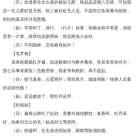
（旦）你道翠生生出落的裙衫儿茜，艳晶晶花簪八宝填，可知我
尝一生儿爱好是天然。恰三春好处无人见。不提防沉鱼落雁鸟惊喧，
则怕的羞花闭月花愁颤。
（贴）早茶时了，请行。（行介）你看：画廊金粉半零星，池馆
苍苔一片青。踏草怕泥新绣袜，惜花疼煞小金铃。
（旦）不到园林，怎知春色如许！
【皂罗袍】
原来姹紫嫣红开遍，似这般都付与断井颓垣。良辰美景奈何天，
赏心乐事谁家院！恁般景致，我老爷和奶奶，再不提起。
（合）朝飞暮卷，云霞翠轩；雨丝风片，烟波画船！锦屏人忒看
的这韶光贱！
（贴）是花都放了，那牡丹还早。
【好姐姐】
（旦）遍青山啼红了杜鹃，荼蘼外烟丝醉软。春香呵，牡丹虽
好，他春归怎占的先！贴成对儿莺燕呵。
（合）闲凝眄，生生燕语明如剪，呖呖莺歌溜的圆。