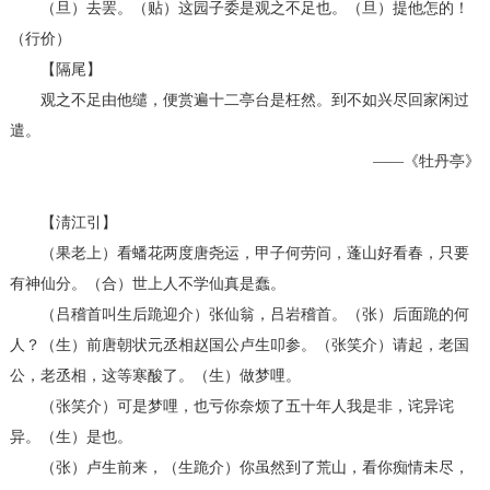
（旦）去罢。（贴）这园子委是观之不足也。（旦）提他怎的！
（行价）
【隔尾】
观之不足由他缱，便赏遍十二亭台是枉然。到不如兴尽回家闲过
遣。
——《牡丹亭》
【淸江引】
（果老上）看蟠花两度唐尧运，甲子何劳问，蓬山好看春，只要
有神仙分。（合）世上人不学仙真是蠢。
（吕稽首叫生后跪迎介）张仙翁，吕岩稽首。（张）后面跪的何
人？（生）前唐朝状元丞相赵国公卢生叩参。（张笑介）请起，老国
公，老丞相，这等寒酸了。（生）做梦哩。
（张笑介）可是梦哩，也亏你奈烦了五十年人我是非，诧异诧
异。（生）是也。
（张）卢生前来，（生跪介）你虽然到了荒山，看你痴情未尽，