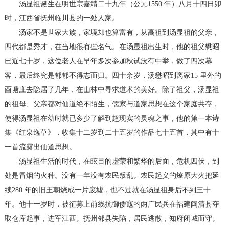
汤显祖诞生在明世宗嘉靖二十九年（公元1550 年）八月十四日卯
时，江西省抚州临川县的一处人家。
汤家不是世家大族，家境却也算富有，从高祖到汤显祖的父亲，
四代都是秀才，在当地很有些名气。在汤显祖出生时，他的祖父懋昭
已近七十岁，这位老人在早年多次参加秋试没有中举，做了四次幕
客，最后终究是郁郁不得志而归。四十余岁，汤懋昭到离家15 里外的
酉塘庄去隐居了几年，在山林中寻求道术的美好。除了祖父，汤显祖
的祖母、父亲都对仙道绝不陌生，儒家与道家思想在这个家庭共存，
使得汤显祖在幼时就已多少了解到超现实的灵魂之事，他的第一本诗
集《红泉逸草》，收集十二岁到二十五岁的作品七十五首，其中有十
一首流露出仙道思想。
汤显祖生活的时代，在眩目的虚荣和繁华的后面，危机四伏，到
处是冒烟的火种。没有一年没有农民叛乱。农民起义的燎原大火把延
续280 年的旧王朝烧成一片废墟，也不过就在汤显祖身后不到三十
年。他十一岁时，被征募上前线抗御倭寇的两广民兵在福建闽清县夺
取仓库起事，进军江西。抚州邻县失陷，居民逃散，知府闭城而守。