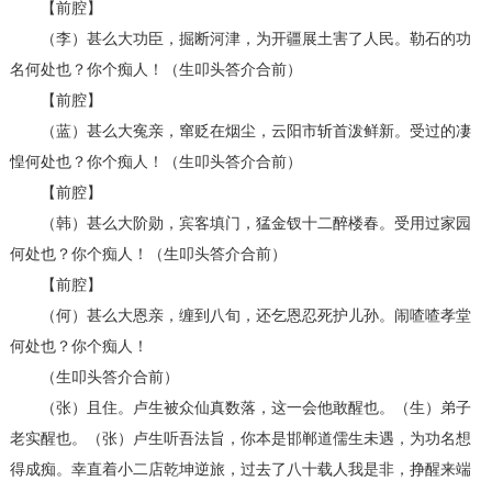
【前腔】
（李）甚么大功臣，掘断河津，为开疆展土害了人民。勒石的功
名何处也？你个痴人！（生叩头答介合前）
【前腔】
（蓝）甚么大寃亲，窜贬在烟尘，云阳市斩首泼鲜新。受过的凄
惶何处也？你个痴人！（生叩头答介合前）
【前腔】
（韩）甚么大阶勋，宾客填门，猛金钗十二醉楼春。受用过家园
何处也？你个痴人！（生叩头答介合前）
【前腔】
（何）甚么大恩亲，缠到八旬，还乞恩忍死护儿孙。闹喳喳孝堂
何处也？你个痴人！
（生叩头答介合前）
（张）且住。卢生被众仙真数落，这一会他敢醒也。（生）弟子
老实醒也。（张）卢生听吾法旨，你本是邯郸道儒生未遇，为功名想
得成痴。幸直着小二店乾坤逆旅，过去了八十载人我是非，挣醒来端