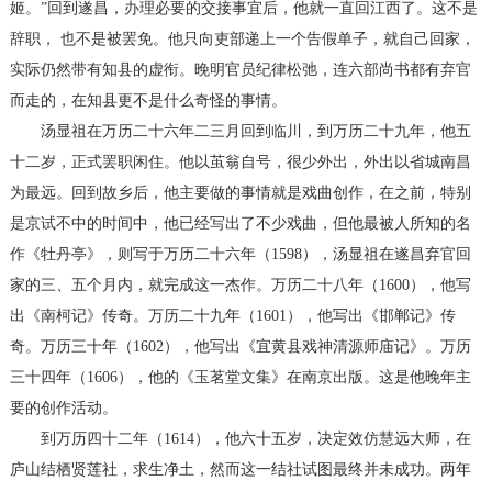
姬。”回到遂昌，办理必要的交接事宜后，他就一直回江西了。这不是
辞职， 也不是被罢免。他只向吏部递上一个告假单子，就自己回家，
实际仍然带有知县的虚衔。晚明官员纪律松弛，连六部尚书都有弃官
而走的，在知县更不是什么奇怪的事情。
汤显祖在万历二十六年二三月回到临川，到万历二十九年，他五
十二岁，正式罢职闲住。他以茧翁自号，很少外出，外出以省城南昌
为最远。回到故乡后，他主要做的事情就是戏曲创作，在之前，特别
是京试不中的时间中，他已经写出了不少戏曲，但他最被人所知的名
作《牡丹亭》，则写于万历二十六年（1598），汤显祖在遂昌弃官回
家的三、五个月内，就完成这一杰作。万历二十八年（1600），他写
出《南柯记》传奇。万历二十九年（1601），他写出《邯郸记》传
奇。万历三十年（1602），他写出《宜黄县戏神清源师庙记》。万历
三十四年（1606），他的《玉茗堂文集》在南京出版。这是他晚年主
要的创作活动。
到万历四十二年（1614），他六十五岁，决定效仿慧远大师，在
庐山结栖贤莲社，求生净土，然而这一结社试图最终并未成功。两年