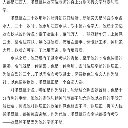
人都是江西人。汤显祖从这两位老师的身上分别习得文学辞章与理
学。
汤显祖在二十岁那年的腊月初四日结婚，新娘吴氏是邻县东乡沓
水人。二十一岁时，他参加江西乡试，取中第八名举人。他后来回忆
这次秋试曾作诗说：童子诸生中，俊气万人一。弱冠精华开，上路风
云出。留名佳丽城，希心游侠窟。历落在世事，慷慨趋王术。神州虽
大局，数着亦可毕。了此足高谢，别有烟霞质。
乡试之后，他已经有了进京考试的资格，至于他的才名也传播的
更远。名气既是一种荣誉，也是一种麻烦，当时位居宰辅的张居正，
为使自己的三个儿子以高名次考取进士，需要物色知名文人作为陪
衬，以免招致物议，汤显祖正是一个合适人选。
对汤显祖来说，哪怕是作为陪衬，能够结交到当朝首相，也是十
分有利的事情。但他的家教与精神气节都不能允许他以这样的手段开
始仕途，何况他对张居正的政治作风也相当不满。张居正一再叫人拉
拢汤显祖，都被婉言谢绝，作为代价，汤显祖四次京试都没有考取
——这显然不是因为他的学识不够。