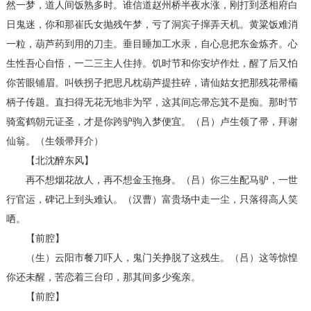
然一梦，道人间饭熟多时。谁信道赵州桥半夜水涨，刚打到丞相府白
日鬼迷，你和那崔氏女抛残午梦，亏了洞宾子撺弄天机。黄粱饭难消
一粒，葫芦药到用的刀圭。垂目睡加工水汞，自心息把东金炼齐。心
生性吾心自悟，一二三主人住持。饥时节和你安垆作灶，醒了后又怕
你苦眼铺眉。叫铁拐子把思凡枕葫芦提拄碎，请仙姑女把那残花帚欛
柄子传题。直扫得无花无地非为罕，这其间忘帚忘箕不是痴。那时节
骑鸾鹤朝元证圣，才是你跨驴驹入梦便宜。（吕）卢生领了帚，拜谢
仙翁。（生领帚拜介）
【北沈醉东风】
再不想烟花故人，再不想金玉拖身。（吕）你三生配马驴，一世
行官运，碑记上到头难认。（汉曹）富贵场中走一尘，只落得高人笑
哂。
【前腔】
（生）云阳市餐刀吓人，鬼门关挣脱了这残生。（吕）这等惊惶
你还未醒，苦恋着三台印，那其间多少寃亲。
【前腔】