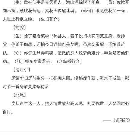
（生）做神仙半是齐天福人，海山深躲脱了闲身。（吕）你掀开
肉吊窗，蘸破花营运，卖花声唤醒迷魂。（韩何）眼见桃花又一春，
人世上行眠立盹。（生扫花介）
【前腔】
（生）除了籍看茱黍邯郸县人，着了役扫桃花阆苑童身。老师
父，你弟子痴愚，还怕今日遇仙也是梦哩。虽然妄蚤醒，还怕眞难
认。（众）你怎生只弄精魂，便做的痴人说梦两难分，毕竟是游仙梦
稳。 （张）朝东华帝君去。（众鼓板行介）
【淸江引】
尽荣华扫尽前生分，枉把痴人困。蟠桃瘦作薪，海水干成晕，那
时节一番身敢黄粱锅待滚。
【北尾】
度却卢生这一人，把人情世故都高谈尽。则要你世上人梦回时心
自忖。
——《邯郸记》