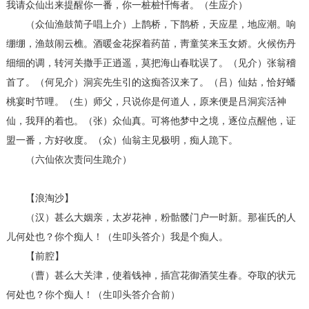
我请众仙出来提醒你一番，你一桩桩忏悔者。（生应介）
（众仙渔鼓简子唱上介）上鹊桥，下鹊桥，天应星，地应潮。响
绷绷，渔鼓闹云樵。酒暖金花探着药苗，靑童笑来玉女娇。火候伤丹
细细的调，转河关撒手正逍遥，莫把海山春耽误了。（见介）张翁稽
首了。（何见介）洞宾先生引的这痴荅汉来了。（吕）仙姑，恰好蟠
桃宴时节哩。（生）师父，只说你是何道人，原来便是吕洞宾活神
仙，我拜的着也。（张）众仙真。可将他梦中之境，逐位点醒他，证
盟一番，方好收度。（众）仙翁主见极明，痴人跪下。
（六仙依次责问生跪介）
【浪淘沙】
（汉）甚么大姻亲，太岁花神，粉骷髅门户一时新。那崔氏的人
儿何处也？你个痴人！（生叩头答介）我是个痴人。
【前腔】
（曹）甚么大关津，使着钱神，插宫花御酒笑生春。夺取的状元
何处也？你个痴人！（生叩头答介合前）