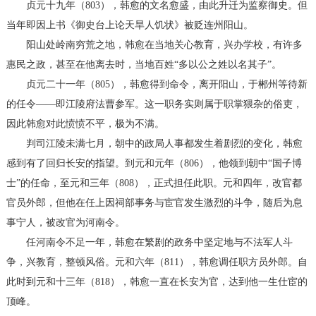
贞元十九年（803），韩愈的文名愈盛，由此升迁为监察御史。但
当年即因上书《御史台上论天旱人饥状》被贬连州阳山。
阳山处岭南穷荒之地，韩愈在当地关心教育，兴办学校，有许多
惠民之政，甚至在他离去时，当地百姓“多以公之姓以名其子”。
贞元二十一年（805），韩愈得到命令，离开阳山，于郴州等待新
的任令——即江陵府法曹参军。这一职务实则属于职掌猥杂的俗吏，
因此韩愈对此愤愤不平，极为不满。
判司江陵未满七月，朝中的政局人事都发生着剧烈的变化，韩愈
感到有了回归长安的指望。到元和元年（806），他领到朝中“国子博
士”的任命，至元和三年（808），正式担任此职。元和四年，改官都
官员外郎，但他在任上因祠部事务与宦官发生激烈的斗争，随后为息
事宁人，被改官为河南令。
任河南令不足一年，韩愈在繁剧的政务中坚定地与不法军人斗
争，兴教育，整顿风俗。元和六年（811），韩愈调任职方员外郎。自
此时到元和十三年（818），韩愈一直在长安为官，达到他一生仕宦的
顶峰。