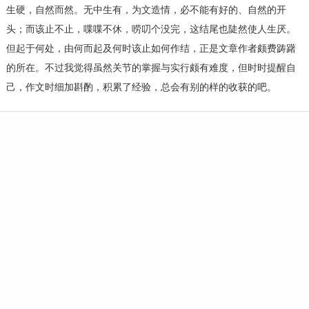
生硬，自然而然。无中生有，为文造情，必不能有好的、自然的开
头；而该止不止，喋喋不休，唠叨个没完，这结尾也陡然使人生厌。
但起于何处，由何而起及何时该止如何作结，正是文章作者颇费踌躇
的所在。不过我觉得虽然关节的掌握与实行颇有难度，但时时提醒自
己，作文时细加斟酌，积累了经验，总会有别的样的收获的吧。