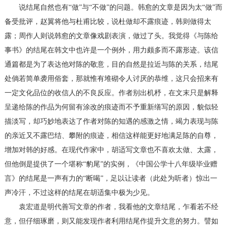
说结尾自然也有“做”与“不做”的问题。韩愈的文章是因为太“做”而
备受批评，赵翼将他与杜甫比较，说杜做却不露痕迹，韩则做得太
露；周作人则说韩愈的文章像戏剧表演，做过了头。我觉得《与陈给
事书》的结尾在韩文中也许是一个例外，用力颇多而不露形迹。该信
通篇都是为了表达他对陈的敬意，目的自然是拉近与陈的关系，结尾
处倘若简单袭用俗套，那就惟有堆砌令人讨厌的恭维，这只会招来有
一定文化品位的收信人的不良反应。作者别出机杼，在文末只是解释
呈递给陈的作品为何留有涂改的痕迹而不予重新缮写的原因，貌似轻
描淡写，却巧妙地表达了作者对陈的知遇的感激之情，竭力表现与陈
的亲近又不露巴结、攀附的痕迹，相信这样能更好地满足陈的自尊，
增加对韩的好感。在现代作家中，胡适写文章也不喜欢太做、太露，
但他倒是提供了一个堪称“豹尾”的实例，《中国公学十八年级毕业赠
言》的结尾是一声有力的“断喝”，足以让读者（此处为听者）惊出一
声冷汗，不过这样的结尾在胡适集中极为少见。
袁宏道是明代善写文章的作者，我看他的文章结尾，乍看若不经
意，但仔细琢磨，则又能发现作者利用结尾作提升文意的努力。譬如