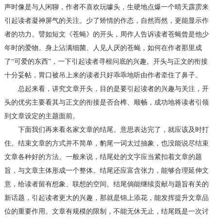
声时像是与人闲聊，作者不喜欢玩噱头，生硬地点爆一个晴天霹雳来
引起读者凝神屏气的关注。少了矫情的作态，自然而然，更能显示作
者的功力。譬如短文《苍蝇》的开头，周作人告诉读者苍蝇曾是他少
年时的爱物。身上沾满细菌、人见人厌的苍蝇，如何在作者那里成
了“可爱的东西”，一下引起读者寻根问底的兴趣。开头与正文的衔接
十分妥帖，胃口被吊上来的读者只好乖乖地听由作者牵住了鼻子。
总起来看，讲究文章开头，目的是要引起读者的兴趣与关注，开
头的优劣主要看其与正文的衔接是否合榫、顺畅，成功地将读者引领
到文章设定的主题面前。
下面我们再来看名家文章的结尾。意思表达完了，就应该及时打
住。结束文章的方式并不简单，豹尾一词太过抽象，也没能说尽结束
文章各种好的方法。一般来说，结尾处的文字应当紧扣着文章的题
旨，与文章主体形成一个整体。结尾还应富含张力，能够合理延伸文
意，给读者留有想象、联想的空间。结尾倘能继续贡献与题旨有关的
新话题，引起读者更大的兴趣，那就是锦上添花，能发挥提升文章品
位的重要作用。文章有规模的限制，不能无休无止，结尾既是一次讨