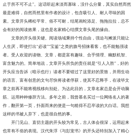
止于所不可不止”。这话听起来淡而寡味，没什么分量，其实自然而然
最是难得，自然而然里有作者的设计，包含吸引人、耐人寻味的因
素。文章开头稀松平常、俗不可耐，结尾画蛇添足、拖拖拉拉，总不
会有好的阅读效果，这也是名家精心结撰文章头尾的缘由。
文章的开头很关键。阅读场域秉持个性自由，强迫与摊派只能让
人生厌，即使打出“必读”“宝鉴”之类的旗号招徕看客，也不能勉强读
者。受人欢迎的读物、文章，都是富有趣味、合乎情理、幽默机智、
富含魅力的。简单地说，文章开头所负的责任就是“引人入胜”，好的
开头应当告诉（暗示也行）读者不要错过了这里好的景致，并用生动
的语言、富有创意的文句尽快将读者俘获，使其不忍释手，在读毕文
章之前再不能将视线移向别处。为达此目的，文章名家总是会开动脑
筋、运用种种修辞方法。多年之前，我曾慕名买过一位网络名人的著
作，翻开第一页，扑面而来的便是一句糙得不忍卒读的大白话。我想
这样的书被人弃下，也是很自然的事。
开门见山、直切主题的开头较为常见，古人体会很深，运用起来
也常有不俗的表现。汉代朱浮《与彭宠书》的开头还特别加入了精心