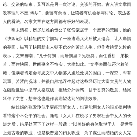
论、交谈的结束，又可以是另一次讨论、交谈的开始。古人讲文章阐
发事理时不应“竭尽”，要留有余地，让读者有机会参与讨论、表达各
人的看法。名家文章在这方面都有极好的表现。
明末清初，历尽劫难的贵公子张岱僦居于一个废弃的荒园，他的
《快园记》以精短的文字描写了一座遭遇兵火后被人遗弃、让人痛惜
的苑囿，描写了快园新主人朝不虑夕的苦难人生，但作者绝无乞怜的
表示，文末自嘲，“孔子何阙，而居阙里？兄极臭，而住香桥；弟极
苦，而住快园。世间事名不符实，大率如此。”文字表面似还含着笑
谑，但读者肯定会寻思文中人物落入尴尬处境的因由，一深究，即有
沉重、苦涩的况味，并很自然地浮生起对这些经历过大富大贵的人物
在凶险世道中坚守人格底线、拒绝分外诱惑、甘于贫穷的敬意。结尾
延伸了文意，想来这也是作者期望达到的阅读效果。
结过婚的张爱玲似乎更能理解女人，也更能用女人的眼光批判地
看待这个不公平的社会。随笔《女人》在说尽了男权社会中女人的长
短之后，结尾处写下了这样一段话：“以美好的身体取悦于人，是世界
上最古老的职业，也是极普遍的妇女职业，为了谋生而结婚的女人完