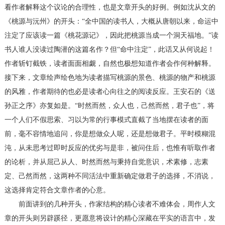
看作者解释这个议论的合理性，也是文章开头的好例。例如沈从文的
《桃源与沅州》的开头：“全中国的读书人，大概从唐朝以来，命运中
注定了应该读一篇《桃花源记》，因此把桃源当成一个洞天福地。”读
书人谁人没读过陶潜的这篇名作？但“命中注定”，此话又从何说起！
作者斩钉截铁，读者面面相觑，自然也极想知道作者会作何种解释。
接下来，文章绘声绘色地为读者描写桃源的景色、桃源的物产和桃源
的风雅，作者期待的也必是读者心向往之的阅读反应。王安石的《送
孙正之序》亦复如是。“时然而然，众人也，己然而然，君子也”，将
一个人们不假思索、习以为常的行事模式直截了当地摆在读者的面
前，毫不容情地追问，你是想做众人呢，还是想做君子。平时模糊混
沌，从未思考过即时反应的优劣与是非，被问住后，也惟有听取作者
的论析，并从屈己从人、时然而然与秉持自觉意识，术素修，志素
定、己然而然，这两种不同活法中重新确定做君子的选择，不消说，
这选择肯定符合文章作者的心意。
前面讲到的几种开头，作家结构的精心读者不难体会，周作人文
章的开头则另辟蹊径，更愿意将设计的精心深藏在平实的语言中，发