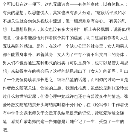
全可以归在这一项下。这也无庸讳言——有美的身体，以身体悦人；
有美的思想，以思想悦人，其实也没有多大分别。”这段话平淡如水，
不加关注就会匆匆从视线中流逝，但一细想则别有会心。“有美的思
想，以思想取悦人，其实也没有多大分别”，听上去轻飘飘，说得似很
随意，但读者能感悟到作者赋予其中的蕴涵，明白这里有作者对人生
五味杂陈的感知。是的，在这样一个缺少公理的社会里，女人和男人
都不能置身事外、独善其身：女人为了生存不得不出卖自己的身体，
男人们不也要通过某种形式的出卖（可以是身体，也可以是智力与思
想）来获得生存的机会吗？这样的结尾越出了《女人》的题界，引出
了一个更值得读者深长思之、细细品鉴的话题，而相似的讨论一直是
作者散文随笔关注、议论的主题。我因此推想，虽然没见到张爱玲发
过什么救世的宏愿，但潜心理中她或许也还存有普渡众生的情热。张
爱玲散文随笔结撰开头与结尾时都十分用心，在《论写作》中作者便
有中学作文课老师关于文章开头结尾提示的记忆，读张爱玲散文随
笔，感觉启蒙老师的这一告知想是让她牢记了一生、受益了一生的
吧。