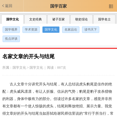
返回
国学百家

国学文化
文史经典
诸子百家
朝史综论
国学名士
国学视界
学术资源
国学文化
名家品论
读书天下
焦点评谈
名家文章的开头与结尾
所属：
国学文化
>
国学文化
| 阅读：887次
古人文章十分讲究开头与结尾，有人总结说虎头豹尾是佳作的绝
配：虎头威风凛凛，有让人折服、信从的气势；豹尾是豹子攻杀猎物
的利器，身体中极有力的部分。但读过许多名家的文章，感觉并非所
有文章都有一个使人惊骇的虎头，结尾则释放绝招、展示力量。我觉
得文章好的开头与结尾当如苏轼给谢民师信里说的“常行于所当行，常