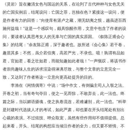
《灵岩》旨在撇清女色与国运的关系，在论列了古代种种与女色无关
的亡国实例后，结尾设问：亡国之罪，岂独在色？紧接这一设问，便
是作者有力的回答：“向使库有湛卢之藏，潮无鸱夷之恨，越虽进百西
施何益哉！”这是一个感叹句，颇具惊醒作用，文意中包含了作者的设
问，要读者认真思考女人的无辜与亡国的真实原因。《叙陈正甫会心
集》的结尾：“余友陈正甫，深于趣者也。故所述《会心集》若干卷，
趣居其多；不然，虽介若伯夷，高若严光，不录也。噫！孰谓有品如
君，官如君，看之壮如君，而能知趣如此者哉！”一声慨叹，将该书作
者崇尚趣味人生的诉求渲染得淋漓尽致，与整个文章的立意完全一
致，又达到了作者将这一立意向更高处提升的目的。
李渔在《闲情偶寄》中说：“场中作文，有倒骗主司人入彀之法。
开卷之初，当有奇句夺目，使之一见而惊，不敢弃去，此一法也。终
篇之际，当以媚语摄魂，使之执卷流连，若难遽别，此一法也。”科举
是封建时代选拔人才的考试，如此严肃，却也要在开头结尾处有别出
心裁的表演。不过炫技、哗众取宠，虽然有些作用却不值得提倡。总
起来看，开头、结尾的构想应当倾注作者的全力，但又要不矫情、不