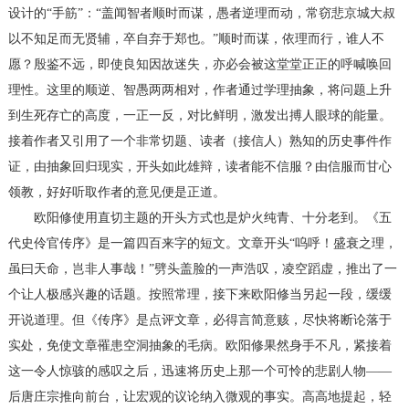
设计的“手筋”：“盖闻智者顺时而谋，愚者逆理而动，常窃悲京城大叔
以不知足而无贤辅，卒自弃于郑也。”顺时而谋，依理而行，谁人不
愿？殷鉴不远，即使良知因故迷失，亦必会被这堂堂正正的呼喊唤回
理性。这里的顺逆、智愚两两相对，作者通过学理抽象，将问题上升
到生死存亡的高度，一正一反，对比鲜明，激发出搏人眼球的能量。
接着作者又引用了一个非常切题、读者（接信人）熟知的历史事件作
证，由抽象回归现实，开头如此雄辩，读者能不信服？由信服而甘心
领教，好好听取作者的意见便是正道。
欧阳修使用直切主题的开头方式也是炉火纯青、十分老到。《五
代史伶官传序》是一篇四百来字的短文。文章开头“呜呼！盛衰之理，
虽曰天命，岂非人事哉！”劈头盖脸的一声浩叹，凌空蹈虚，推出了一
个让人极感兴趣的话题。按照常理，接下来欧阳修当另起一段，缓缓
开说道理。但《传序》是点评文章，必得言简意赅，尽快将断论落于
实处，免使文章罹患空洞抽象的毛病。欧阳修果然身手不凡，紧接着
这一令人惊骇的感叹之后，迅速将历史上那一个可怜的悲剧人物——
后唐庄宗推向前台，让宏观的议论纳入微观的事实。高高地提起，轻