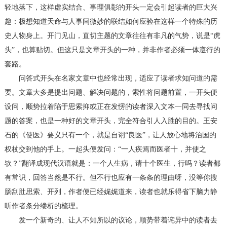
轻地落下，这样虚实结合、事理俱彰的开头一定会引起读者的巨大兴
趣：极想知道天命与人事间微妙的联结如何应验在这样一个特殊的历
史人物身上。开门见山，直切主题的文章往往有非凡的气势，说是“虎
头”，也算贴切。但这只是文章开头的一种，并非作者必须一体遵行的
套路。
问答式开头在名家文章中也经常出现，适应了读者求知问道的需
要。文章大多是提出问题、解决问题的，索性将问题前置，一开头便
设问，顺势拉着陷于思索抑或正在发愣的读者深入文本一同去寻找问
题的答案，也是一种好的文章开头，完全符合引人入胜的目的。王安
石的《使医》要义只有一个，就是自诩“良医”，让人放心地将治国的
权杖交到他的手上。一起头便发问：“一人疾焉而医者十，并使之
欤？”翻译成现代汉语就是：一个人生病，请十个医生，行吗？读者都
有常识，回答当然是不行。但不行也应有一条条的理由呀，没等你搜
肠刮肚思索、开列，作者便已经娓娓道来，读者也就乐得省下脑力静
听作者条分缕析的梳理。
发一个新奇的、让人不知所以的议论，顺势带着诧异中的读者去