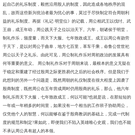
起自己的礼乐制度，毅然沿用殷人的制度，因此造成各地秩序的混
乱，故而这些新兴统治者最为忧心的事，莫过于尽快制定符合周朝利
益的礼乐制度。再据《礼记·明堂位》的记载，周公相武王以伐纣。武
王崩，成王年幼，周公践天子之位以治天下。六年，朝诸侯于明堂，
制礼作乐，颁度量，而天下大服。七年致政成王。成王以周公有勋劳
于天下，是以封周公于曲阜，地方七百里，革车千乘，命鲁公世世祀
周公以天子之礼乐。由此可见，周公制礼作乐对周初政治的发展具有
何等重要的意义。 周公制礼作乐对于周朝来说，最根本的意义无疑在
于稳定和重建了经过殷周之际更胜易代之后的社会秩序。但是我们于
此想到的另外一个问题是，既然周朝的礼仪制度在很大程度上因袭了
殷商制度，既然周公在五年营成周时仍用殷商的礼乐，那么，他六年
制礼乐而天下大服，七年致政成王，何以可能?也就是说，在那短短的
一年或一年稍多的时间里，如果没有一个相当的工作班子协助周公，
仅凭他个人的智慧，何以能够在鉴于殷商教训的基础上，完成一代制
度的规范和制定?果如此，即便我们不陷入英雄唯心史观，我们也不能
不承认周公具有超人的本领。