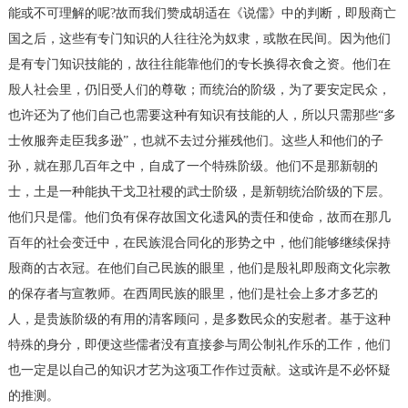
能或不可理解的呢?故而我们赞成胡适在《说儒》中的判断，即殷商亡
国之后，这些有专门知识的人往往沦为奴隶，或散在民间。因为他们
是有专门知识技能的，故往往能靠他们的专长换得衣食之资。他们在
殷人社会里，仍旧受人们的尊敬；而统治的阶级，为了要安定民众，
也许还为了他们自己也需要这种有知识有技能的人，所以只需那些“多
士攸服奔走臣我多逊”，也就不去过分摧残他们。这些人和他们的子
孙，就在那几百年之中，自成了一个特殊阶级。他们不是那新朝的
士，土是一种能执干戈卫社稷的武士阶级，是新朝统治阶级的下层。
他们只是儒。他们负有保存故国文化遗风的责任和使命，故而在那几
百年的社会变迁中，在民族混合同化的形势之中，他们能够继续保持
殷商的古衣冠。在他们自己民族的眼里，他们是殷礼即殷商文化宗教
的保存者与宣教师。在西周民族的眼里，他们是社会上多才多艺的
人，是贵族阶级的有用的清客顾问，是多数民众的安慰者。基于这种
特殊的身分，即便这些儒者没有直接参与周公制礼作乐的工作，他们
也一定是以自己的知识才艺为这项工作作过贡献。这或许是不必怀疑
的推测。