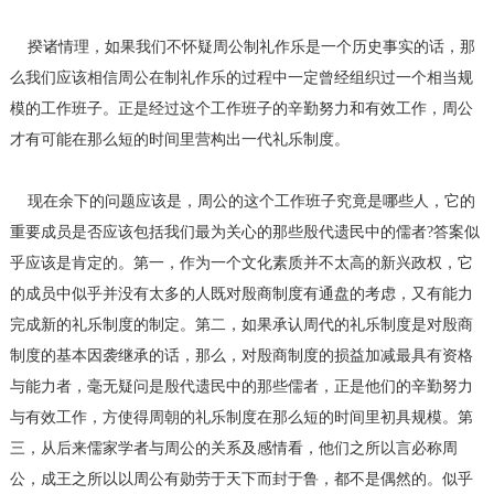
揆诸情理，如果我们不怀疑周公制礼作乐是一个历史事实的话，那
么我们应该相信周公在制礼作乐的过程中一定曾经组织过一个相当规
模的工作班子。正是经过这个工作班子的辛勤努力和有效工作，周公
才有可能在那么短的时间里营构出一代礼乐制度。
现在余下的问题应该是，周公的这个工作班子究竟是哪些人，它的
重要成员是否应该包括我们最为关心的那些殷代遗民中的儒者?答案似
乎应该是肯定的。第一，作为一个文化素质并不太高的新兴政权，它
的成员中似乎并没有太多的人既对殷商制度有通盘的考虑，又有能力
完成新的礼乐制度的制定。第二，如果承认周代的礼乐制度是对殷商
制度的基本因袭继承的话，那么，对殷商制度的损益加减最具有资格
与能力者，毫无疑问是殷代遗民中的那些儒者，正是他们的辛勤努力
与有效工作，方使得周朝的礼乐制度在那么短的时间里初具规模。第
三，从后来儒家学者与周公的关系及感情看，他们之所以言必称周
公，成王之所以以周公有勋劳于天下而封于鲁，都不是偶然的。似乎