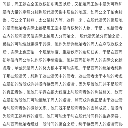
问题，周王朝在全国政权初步巩固以后，又把姬周王族中最为可靠和
最有力量的亲属分封到殷代遗民集中居住的地区。如周公之子伯禽封
鲁，石公之子封燕，太公望封齐等。这样一来，在殷代遗民的聚居地
的最高统治者实际上都是用王室中最有权势的人物。于是，包括儒者
在内的殷商遗民便实际上被用人分而治之。 殷代遗民被分而治之后，
反抗的可能性就更微乎其微。但作为新兴统治者的周人在夺取政权之
后，实际上也面临一个规范制度、重建秩序的迫切任务。于是在西周
初年便有周公制礼作乐的事情发生。但从西周初年周人的实际文化状
况看，单独凭借周人的努力根本不可能实现。于是西周的统治者想到
了那些殷遗民，想到了这些遗民中的儒者。这些儒者出于本能的考虑
在最初的阶段或许并没有接受周人的邀请，因为尽管他们并不是殷商
的真正贵族，但他们毕竟在很大程度上与殷商贵族的利益相关。故而
在最初阶段他们可能拒绝了周人的邀请。然而或许也正是由于这些儒
者与殷商贵族的微妙关系，他们既不是殷商贵族的当然成员，便没有
为殷商王朝殉葬的道理。他们可能出于与在殷代时同样的生存需要，
在与西周统治者经过一段时间的磨合之后，终于接受周人的邀请而协