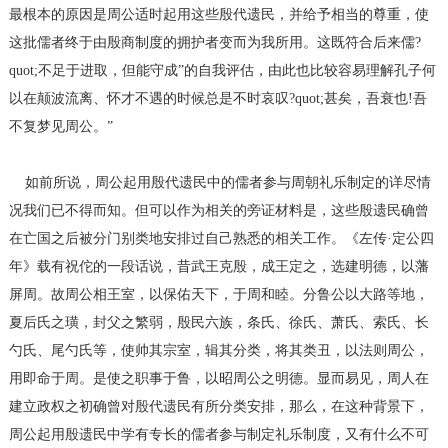
最根本的原因是周公适时起用这些殷代遗民，并给予相当的尊重，使
这批儒者终于由殷商制度的拥护者变而为我所用。这既符合后来儒?
quot;不足于进取，但能守成”的自我评估，由此也比较容易理解孔子何
以在颠波流离、怀才不遇的时候总是不时哀叹?quot;甚矣，吾衰也!吾
不复梦见周公。”
如前所说，周公起用殷代遗民中的儒者参与周朝礼乐制定的详尽情
况我们已不得而知。但可以作为相关的旁证材料是，这些殷遗民确曾
在亡国之后被分门别类地安排过自己熟悉的相关工作。《左传·定公四
年》载有祝佗的一段话说，昔武王克殷，成王定之，选建明德，以藩
屏周。故周公相王室，以保佑天下，于周和睦。分鲁公以大路等地，
夏后氏之璜，封父之繁弱，殷民六族，条氏、徐氏、萧氏、索氏、长
勺氏、尾勺氏等，使帅其宗室，辑其分类，将其类丑，以法则周公，
用即命于周。是使之职事于鲁，以昭周公之明德。显而易见，周人在
建立政权之初确曾对殷代遗民有所分类安排，那么，在这种背景下，
周公起用殷遗民中学有专长的儒者参与制定礼乐制度，又有什么不可