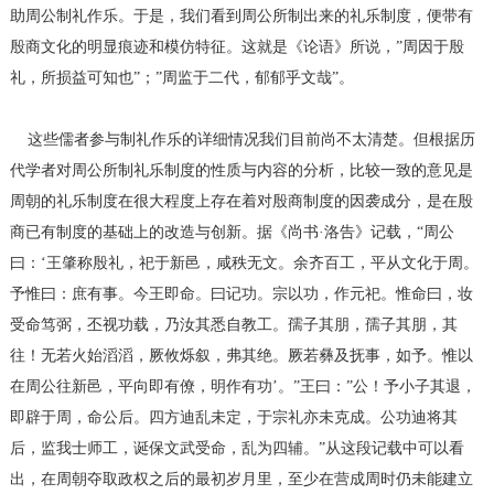
助周公制礼作乐。于是，我们看到周公所制出来的礼乐制度，便带有
殷商文化的明显痕迹和模仿特征。这就是《论语》所说，”周因于殷
礼，所损益可知也”；”周监于二代，郁郁乎文哉”。
这些儒者参与制礼作乐的详细情况我们目前尚不太清楚。但根据历
代学者对周公所制礼乐制度的性质与内容的分析，比较一致的意见是
周朝的礼乐制度在很大程度上存在着对殷商制度的因袭成分，是在殷
商已有制度的基础上的改造与创新。据《尚书·洛告》记载，“周公
曰：‘王肇称殷礼，祀于新邑，咸秩无文。余齐百工，平从文化于周。
予惟曰：庶有事。今王即命。曰记功。宗以功，作元祀。惟命曰，妆
受命笃弼，丕视功载，乃汝其悉自教工。孺子其朋，孺子其朋，其
往！无若火始滔滔，厥攸烁叙，弗其绝。厥若彝及抚事，如予。惟以
在周公往新邑，平向即有僚，明作有功’。”王曰：”公！予小子其退，
即辟于周，命公后。四方迪乱未定，于宗礼亦未克成。公功迪将其
后，监我士师工，诞保文武受命，乱为四辅。”从这段记载中可以看
出，在周朝夺取政权之后的最初岁月里，至少在营成周时仍未能建立