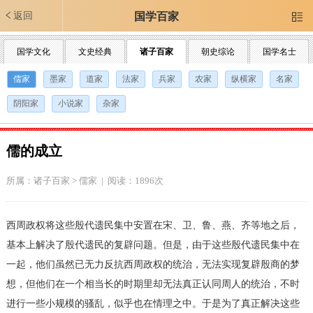
返回
国学百家

国学文化
文史经典
诸子百家
朝史综论
国学名士
儒家
墨家
道家
法家
兵家
农家
纵横家
名家
阴阳家
小说家
杂家
儒的成立
所属：
诸子百家
>
儒家
| 阅读：1896次
西周政权将这些殷代遗民集中安置在宋、卫、鲁、燕、齐等地之后，
基本上解决了殷代遗民的复辟问题。但是，由于这些殷代遗民集中在
一起，他们虽然已无力反抗西周政权的统治，无法实现复辟殷商的梦
想，但他们在一个相当长的时期里却无法真正认同周人的统治，不时
进行一些小规模的骚乱，似乎也在情理之中。于是为了真正解决这些