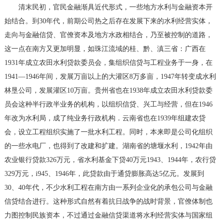
清末民初，官民金融渐具近代形式，一些地方水利与金融资本开
始结合。到30年代，前期公司热之后存在发展下来的水利经营实体，
走向与金融信贷、官僚资本及地方水政相结合，乃至被控制的道路，
这一点在南方又更加明显，如珠江流域的桂、黔、滇三省：广西在
1931年成立农田水利贷款委员会，集组织信贷与工程业务于一身，在
1941—1946年间，发展万亩以上的大灌区8万多亩，1947年转变成水利
林垦公司，发展灌区10万亩。贵州省也在1938年成立农田水利贷款委
员会这种半行政半业务的机构，以组织信贷、兴工与经营，但在1946
年改为水利局，成了纯业务行政机构．云南省也在1939年组建农贷
会，设立工程组织实施了一批水利工程。同时，本来即是公司化组织
的一些水电厂，也得到了改建和扩建。湖南省的塘堰水利，1942年由
农业银行贷款326万元，省水利基金下贷40万元1943、1944年，农行贷
329万元，i945、1946年，此贷款由于通贷膨胀高达5亿元。发展到
30、40年代，不少水利工程在南方由一系列企业化的承包公司与金融
信贷结合进行。这种形式自然有着抗日战争的战时背景，官僚体制也
力图控制民族资本，不过通过金融信贷渠道将水利经营实体与国家组