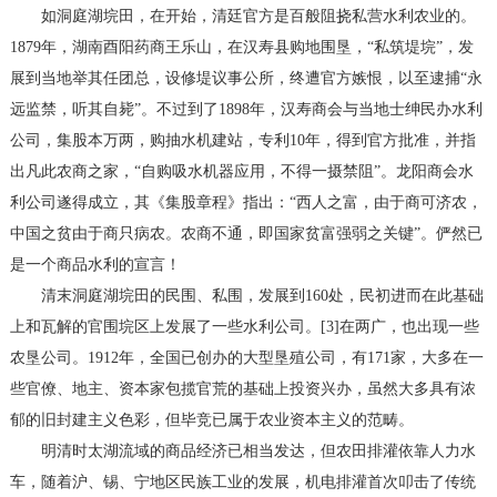
如洞庭湖垸田，在开始，清廷官方是百般阻挠私营水利农业的。
1879年，湖南酉阳药商王乐山，在汉寿县购地围垦，“私筑堤垸”，发
展到当地举其任团总，设修堤议事公所，终遭官方嫉恨，以至逮捕“永
远监禁，听其自毙”。不过到了1898年，汉寿商会与当地士绅民办水利
公司，集股本万两，购抽水机建站，专利10年，得到官方批准，并指
出凡此农商之家，“自购吸水机器应用，不得一摄禁阻”。龙阳商会水
利公司遂得成立，其《集股章程》指出：“西人之富，由于商可济农，
中国之贫由于商只病农。农商不通，即国家贫富强弱之关键”。俨然已
是一个商品水利的宣言！
清末洞庭湖垸田的民围、私围，发展到160处，民初进而在此基础
上和瓦解的官围垸区上发展了一些水利公司。[3]在两广，也出现一些
农垦公司。1912年，全国已创办的大型垦殖公司，有171家，大多在一
些官僚、地主、资本家包揽官荒的基础上投资兴办，虽然大多具有浓
郁的旧封建主义色彩，但毕竞已属于农业资本主义的范畴。
明清时太湖流域的商品经济已相当发达，但农田排灌依靠人力水
车，随着沪、锡、宁地区民族工业的发展，机电排灌首次叩击了传统