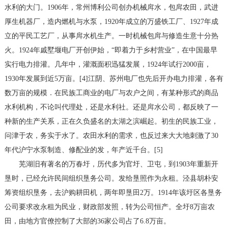
水利的大门。1906年，常州博利公司创办机械戽水，包戽农田，武进
厚生机器厂，造内燃机与水泵，1920年成立的万盛铁工厂、1927年成
立的平民工艺厂，从事戽水机生产。一时机械包戽与修造生意十分热
火。1924年戚墅堰电厂开创伊始，“即着力于乡村营业”，在中国最早
实行电力排灌。几年中，灌溉面积迅猛发展，1924年试行2000亩，
1930年发展到近5万亩。[4]江阴、苏州电厂也先后开办电力排灌，各有
数万亩的规模．在民族工商业的电厂与农户之间，有某种形式的商品
水利机构，不论叫代理处，还是水利社。还是戽水公司，都反映了一
种新的生产关系，正在久负盛名的太湖之滨崛起。初生的民族工业，
问津于农，务实于水了。农田水利的需求，也反过来大大地刺激了30
年代沪宁水泵制造、修配业的发，年产近千台。[5]
芜湖旧有著名的万春圩，历代多为官圩、卫屯，到1903年重新开
垦时，已经允许民间组织垦务公司。发给垦照作为永租。泾县胡朴安
筹资组织垦务，去沪购耕田机，两年即垦田2万。1914年该圩区各垦务
公司要求改永租为民业，财政部发照，转为公司恒产。全圩8万亩农
田，由地方官僚控制了大部的36家公司占了6.8万亩。