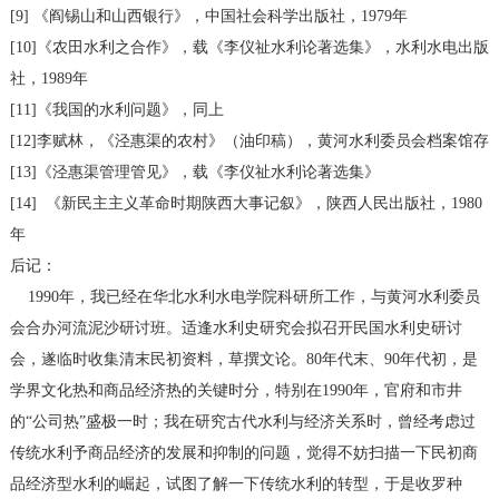
[9] 《阎锡山和山西银行》，中国社会科学出版社，1979年
[10]《农田水利之合作》，载《李仪祉水利论著选集》，水利水电出版
社，1989年
[11]《我国的水利问题》，同上
[12]李赋林，《泾惠渠的农村》（油印稿），黄河水利委员会档案馆存
[13]《泾惠渠管理管见》，载《李仪祉水利论著选集》
[14] 《新民主主义革命时期陕西大事记叙》，陕西人民出版社，1980
年
后记：
1990年，我已经在华北水利水电学院科研所工作，与黄河水利委员
会合办河流泥沙研讨班。适逢水利史研究会拟召开民国水利史研讨
会，遂临时收集清末民初资料，草撰文论。80年代末、90年代初，是
学界文化热和商品经济热的关键时分，特别在1990年，官府和市井
的“公司热”盛极一时；我在研究古代水利与经济关系时，曾经考虑过
传统水利予商品经济的发展和抑制的问题，觉得不妨扫描一下民初商
品经济型水利的崛起，试图了解一下传统水利的转型，于是收罗种