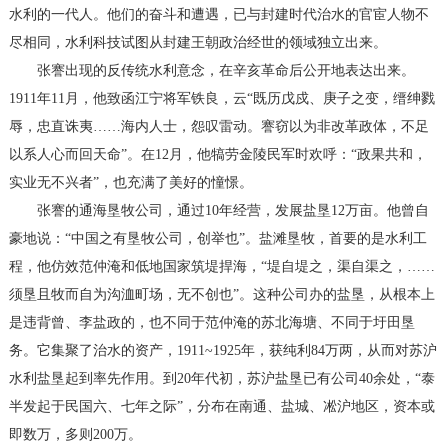
水利的一代人。他们的奋斗和遭遇，已与封建时代治水的官宦人物不
尽相同，水利科技试图从封建王朝政治经世的领域独立出来。
张謇出现的反传统水利意念，在辛亥革命后公开地表达出来。
1911年11月，他致函江宁将军铁良，云“既历戊戍、庚子之变，缙绅戮
辱，忠直诛夷……海内人士，怨叹雷动。謇窃以为非改革政体，不足
以系人心而回天命”。在12月，他犒劳金陵民军时欢呼：“政果共和，
实业无不兴者”，也充满了美好的憧憬。
张謇的通海垦牧公司，通过10年经营，发展盐垦12万亩。他曾自
豪地说：“中国之有垦牧公司，创举也”。盐滩垦牧，首要的是水利工
程，他仿效范仲淹和低地国家筑堤捍海，“堤自堤之，渠自渠之，……
须垦且牧而自为沟洫町场，无不创也”。这种公司办的盐垦，从根本上
是违背曾、李盐政的，也不同于范仲淹的苏北海塘、不同于圩田垦
务。它集聚了治水的资产，1911~1925年，获纯利84万两，从而对苏沪
水利盐垦起到率先作用。到20年代初，苏沪盐垦已有公司40余处，“泰
半发起于民国六、七年之际”，分布在南通、盐城、凇沪地区，资本或
即数万，多则200万。