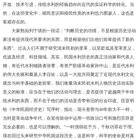
开放、技术引进，传统水利的经验趋向向近代的实证科学的转化。当
然，在这些变化中，殖民意识和殖民性质的水利也力图渗入，这也是
客观存在的。
大家熟知列宁讲的一段话：“判断历史的功绩，不是根据历史活动
家没有提供现代所要求的东西，而是根据他们比他们前辈提供了新的
东西”。过去人们不屑于研究清末民初的变革，以至贬低其变革意义，
也波及经济、科技领域。其实，民国水利历史的真正活动家和代表人
物，有近代水利铺路者张謇，有资产阶级革命家孙中山，是近代水利
的伟大先驱和奠基人李仪祉，以及一大批共同奠定了近现代水利文化
观念与科学基础的老前辈。我们衡量清末民初水利人物历史活动实际
意义的标准，应当在于他们的活动与理念，是否提供了超越两千年传
统水利的东西，而不在于他们的活动是否带有旧的社会印迹。匡亚明
给《中华民国经济史》写序时，指出：现今形势与40年前大不一样，
当时是革命战争年代，在宣传鼓动中运用一些政治口号和激烈言辞是
完全必要的，也是可以理解的。“一时强弱在于力，千秋功罪在于理。
现在回过头来研究中华民国这段历史，这是科学，科学的使命是对真