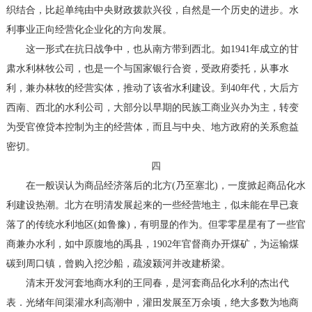
织结合，比起单纯由中央财政拨款兴役，自然是一个历史的进步。水
利事业正向经营化企业化的方向发展。
这一形式在抗日战争中，也从南方带到西北。如1941年成立的甘
肃水利林牧公司，也是一个与国家银行合资，受政府委托，从事水
利，兼办林牧的经营实体，推动了该省水利建设。到40年代，大后方
西南、西北的水利公司，大部分以早期的民族工商业兴办为主，转变
为受官僚贷本控制为主的经营体，而且与中央、地方政府的关系愈益
密切。
四
在一般误认为商品经济落后的北方(乃至塞北)，一度掀起商品化水
利建设热潮。北方在明清发展起来的一些经营地主，似未能在早已衰
落了的传统水利地区(如鲁豫)，有明显的作为。但零零星星有了一些官
商兼办水利，如中原腹地的禹县，1902年官督商办开煤矿，为运输煤
碳到周口镇，曾购入挖沙船，疏浚颍河并改建桥梁。
清末开发河套地商水利的王同春，是河套商品化水利的杰出代
表．光绪年间渠灌水利高潮中，灌田发展至万余顷，绝大多数为地商