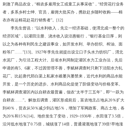
刺激了商品农业，“棉农多雇用女工或童工从事采收”，“经营花行业务
者，多系乡村士绅、官员，雇佣大批买办，携款赴乡随时收购——棉
衣亦有运棉花赴花行销售者”。[12]
李先生曾说：“以水利收入，先立一经济基础，使渭北成一整个的
经济区域”，以灌田注册、浇水收入设泾惠银行，“银行基金日厚，则
以之为各种有利民生之建设事业，如开发水利、举办纺织、榨油、面
粉等厂……”[13]。1927年李先生就提出设立口子头水力纺织厂，渭北
水泥厂，为引泾工程大计。后省水利局制定灌区水力工业办法，先后
申请的有5、6家，不过因管理不善，李赋林调查时只剩下泾阳水力轧
花厂。比起唐代郑白渠上私家水碓屡兴屡禁来，近代水利的商品水能
开发，是一个历史的进步。水利商品化促使了阶级变动与价格变革。
李赋林调查灌区内以自耕农最普遍，佃农“太半于三五年”，即“一跃为
自耕农……”。解放后调查，灌区形成前后，富农地主占地从20％扩大
到40％，贫农从50％减少到占地5％，增加了军阀政客、商占土地，各
为20％和15％[14]。地价发生了变动，1929~1936年，水田涨了3.5倍，
沿河低水地涨了0.75倍，城镇涨了14倍，普通灌溉地涨了39倍!早地涨