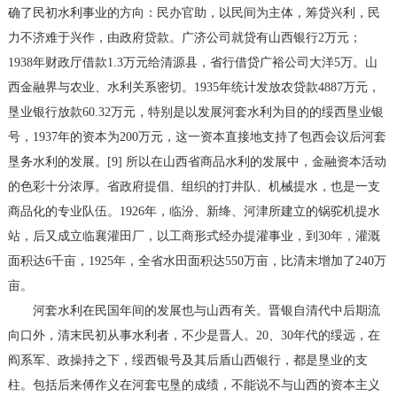
确了民初水利事业的方向：民办官助，以民间为主体，筹贷兴利，民
力不济难于兴作，由政府贷款。广济公司就贷有山西银行2万元；
1938年财政厅借款1.3万元给清源县，省行借贷广裕公司大洋5万。山
西金融界与农业、水利关系密切。1935年统计发放农贷款4887万元，
垦业银行放款60.32万元，特别是以发展河套水利为目的的绥西垦业银
号，1937年的资本为200万元，这一资本直接地支持了包西会议后河套
垦务水利的发展。[9] 所以在山西省商品水利的发展中，金融资本活动
的色彩十分浓厚。省政府提倡、组织的打井队、机械提水，也是一支
商品化的专业队伍。1926年，临汾、新绛、河津所建立的锅驼机提水
站，后又成立临襄灌田厂，以工商形式经办提灌事业，到30年，灌溉
面积达6千亩，1925年，全省水田面积达550万亩，比清末增加了240万
亩。
河套水利在民国年间的发展也与山西有关。晋银自清代中后期流
向口外，清末民初从事水利者，不少是晋人。20、30年代的绥远，在
阎系军、政操持之下，绥西银号及其后盾山西银行，都是垦业的支
柱。包括后来傅作义在河套屯垦的成绩，不能说不与山西的资本主义