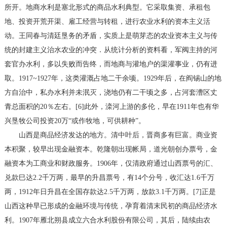
所开。地商水利是塞北形式的商品水利典型。它采取集资、承租包
地、投资开荒开渠、雇工经营与转租，进行农业水利的资本主义活
动。王同春与清廷垦务的矛盾，实质上是萌芽态的农业资本主义与传
统的封建主义治水农业的冲突．从统计分析的资料看，军阀主持的河
套官办水利，多以失败而告终，而地商与灌地户的渠灌事业，仍有进
取。1917~1927年，这类灌溉占地二干余顷。1929年后，在阎锡山的地
方自治中，私办水利并未泯灭，浇地仍有二干顷之多，占河套漕区丈
青总面积的20％左右。[6]此外，滦河上游的多伦，早在1911年也有华
兴垦牧公司投资20万“或作牧地，可供耕种”。
山西是商品经济发达的地方。清中叶后，晋商多有巨富。商业资
本积聚，较早出现金融资本。乾隆朝出现帐局，道光朝创办票号，金
融资本为工商业和财政服务。1906年，仅清政府通过山西票号的汇、
兑款巳达2.2千万两，最早的升昌票号，有14个分号，收汇达1.6千万
两，1912年日升昌在全国存款达2.5千万两，放款3.1千万两。[7]正是
山西这种早已形成的金融环境与传统，孕育着清末民初的商品经济水
利。1907年雁北朔县成立六合水利股份有限公司，其后，陆续由农