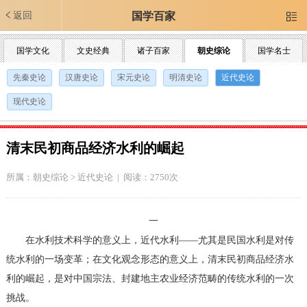
返回
国学百家

国学文化
文史经典
诸子百家
朝史综论
国学名士
先秦史论
汉唐史论
宋元史论
明清史论
近代史论
现代史论
清末民初商品经济水利的崛起
所属：
朝史综论
>
近代史论
| 阅读：2750次
一
在水利技术科学的意义上，近代水利——尤其是民国水利是对传
统水利的一场变革；在文化观念形态的意义上，清末民初商品经济水
利的崛起，是对中国宗法、封建地主农业经济范畴的传统水利的一次
挑战。