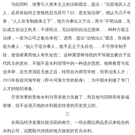
与此同时，张謇引入资本主义的法制观念，提出：“治其地其人之
人，必具有如何之资格然后当其可？曰：是在知法律”。他认为几千年
来，“人人在专制政体之下”，地方办事出入于法；而今“不明法政，无
以成立自治之机关；不讲民法，无以组织自治之团体……种种方面之
法律，一若为公司之集合体也”。进而，提出“治地治人”观念，告戒各
堤办事人：“佃人于堤办事人，犹手足之于头目也……不可用专制手
段，使佃者离而他人有长短也”。这种冀望将传统的平等观念糅合于近
代民主的意向，不能不是水利管理中的一种进步思想。他将教育与实
业并举，在乞求清廷无效之后，转而自办师范学校，培养治淮人才；
1915年创设河海学校（即今河海大学的前身），为中国水利做了专门
人才的组织准备。
尽管张謇的垦牧水利与导淮努力失败了，而且他与旧阵营有多端
牵缠，但不会泯灭他的水利观念转变的历史意义的。
三
在商品经济发展比较活跃的南方。一些企图以商品意识来组合的
水利公司，试图取代传统的地方政权的官办水利。