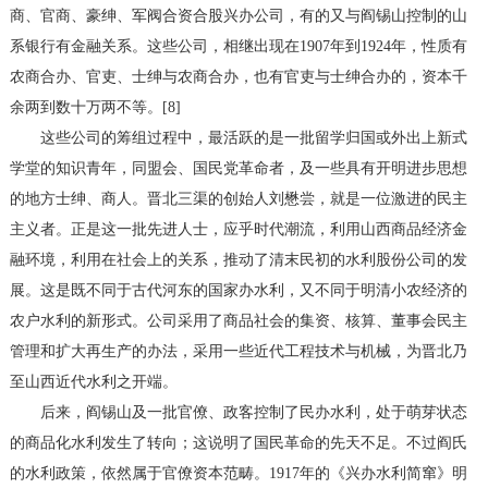
商、官商、豪绅、军阀合资合股兴办公司，有的又与阎锡山控制的山
系银行有金融关系。这些公司，相继出现在1907年到1924年，性质有
农商合办、官吏、士绅与农商合办，也有官吏与士绅合办的，资本千
余两到数十万两不等。[8]
这些公司的筹组过程中，最活跃的是一批留学归国或外出上新式
学堂的知识青年，同盟会、国民党革命者，及一些具有开明进步思想
的地方士绅、商人。晋北三渠的创始人刘懋尝，就是一位激进的民主
主义者。正是这一批先进人士，应乎时代潮流，利用山西商品经济金
融环境，利用在社会上的关系，推动了清末民初的水利股份公司的发
展。这是既不同于古代河东的国家办水利，又不同于明清小农经济的
农户水利的新形式。公司采用了商品社会的集资、核算、董事会民主
管理和扩大再生产的办法，采用一些近代工程技术与机械，为晋北乃
至山西近代水利之开端。
后来，阎锡山及一批官僚、政客控制了民办水利，处于萌芽状态
的商品化水利发生了转向；这说明了国民革命的先天不足。不过阎氏
的水利政策，依然属于官僚资本范畴。1917年的《兴办水利简窜》明