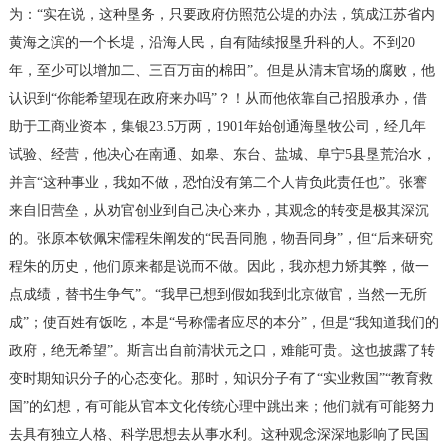
为：“实在说，这种垦务，只要政府仿照范公堤的办法，筑成江苏省内
黄海之滨的一个长堤，沿海人民，自有陆续报垦升科的人。不到20
年，至少可以增加二、三百万亩的棉田”。但是从清末官场的腐败，他
认识到“你能希望现在政府来办吗”？！从而他依靠自己招股承办，借
助于工商业资本，集银23.5万两，1901年始创通海垦牧公司，经几年
试验、经营，他决心在南通、如皋、东台、盐城、阜宁5县垦荒治水，
并言“这种事业，我如不做，恐怕没有第二个人肯负此责任也”。张謇
来自旧营垒，从劝官创业到自己决心来办，其观念的转变是极其深沉
的。张原本钦佩宋儒程朱阐发的“民吾同胞，物吾同身”，但“后来研究
程朱的历史，他们原来都是说而不做。因此，我亦想力矫其弊，做一
点成绩，替书生争气”。“我早已想到假如我到北京做官，当然一无所
成”；使百姓有饭吃，本是“号称儒者应尽的本分”，但是“我知道我们的
政府，绝无希望”。斯言出自前清状元之口，难能可贵。这也披露了转
变时期知识分子的心态变化。那时，知识分子有了“实业救国”“教育救
国”的幻想，有可能从官本文化传统心理中跳出来；他们就有可能努力
去具有独立人格、科学思想去从事水利。这种观念深深地影响了民国