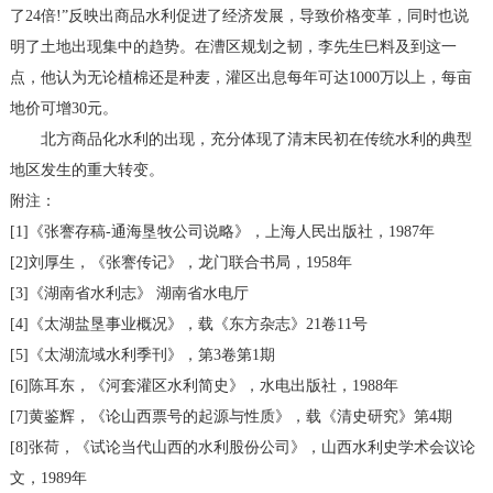
了24倍!”反映出商品水利促进了经济发展，导致价格变革，同时也说
明了土地出现集中的趋势。在漕区规划之韧，李先生巳料及到这一
点，他认为无论植棉还是种麦，灌区出息每年可达1000万以上，每亩
地价可增30元。
北方商品化水利的出现，充分体现了清末民初在传统水利的典型
地区发生的重大转变。
附注：
[1]《张謇存稿-通海垦牧公司说略》，上海人民出版社，1987年
[2]刘厚生，《张謇传记》，龙门联合书局，1958年
[3]《湖南省水利志》 湖南省水电厅
[4]《太湖盐垦事业概况》，载《东方杂志》21卷11号
[5]《太湖流域水利季刊》，第3卷第1期
[6]陈耳东，《河套灌区水利简史》，水电出版社，1988年
[7]黄鉴辉，《论山西票号的起源与性质》，载《清史研究》第4期
[8]张荷，《试论当代山西的水利股份公司》，山西水利史学术会议论
文，1989年