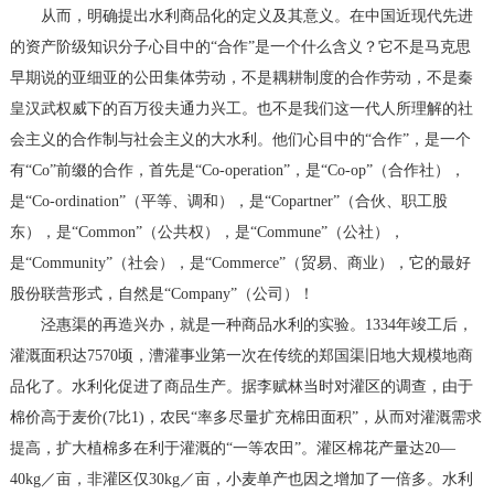
从而，明确提出水利商品化的定义及其意义。在中国近现代先进
的资产阶级知识分子心目中的“合作”是一个什么含义？它不是马克思
早期说的亚细亚的公田集体劳动，不是耦耕制度的合作劳动，不是秦
皇汉武权威下的百万役夫通力兴工。也不是我们这一代人所理解的社
会主义的合作制与社会主义的大水利。他们心目中的“合作”，是一个
有“Co”前缀的合作，首先是“Co-operation”，是“Co-op”（合作社），
是“Co-ordination”（平等、调和），是“Copartner”（合伙、职工股
东），是“Common”（公共权），是“Commune”（公社），
是“Community”（社会），是“Commerce”（贸易、商业），它的最好
股份联营形式，自然是“Company”（公司）！
泾惠渠的再造兴办，就是一种商品水利的实验。1334年竣工后，
灌溉面积达7570顷，漕灌事业第一次在传统的郑国渠旧地大规模地商
品化了。水利化促进了商品生产。据李赋林当时对灌区的调查，由于
棉价高于麦价(7比1)，农民“率多尽量扩充棉田面积”，从而对灌溉需求
提高，扩大植棉多在利于灌溉的“一等农田”。灌区棉花产量达20—
40kg／亩，非灌区仅30kg／亩，小麦单产也因之增加了一倍多。水利