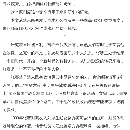
理的探索……经得起时间和经验的考验”。
这个原则应该也完全适用于水利历史的研究。
本文从清末民初发展的水利公司及另一些商品化水利类型角度，
来回顾近现代水利对传统水利的这一挑战。
二
研究清末民初水利，离不开认识张謇，虽然人们有时过于苛责他
在改良、立宪中的不足，以及与袁世凯的个人关系。张謇正处于结束
一个旧时代，开始一个新时代的转折关头，从思想观念的转变来看，
张謇是一个不可多得的改革人物。
张謇曾是清末民初政治风云中显露头角的人。他曾经随清军东征
入朝，他上“朝鲜六策”书，甲午战败后决心倒李；在马关条约后提
出“实业救国”“教育救国”口号；后参加东南互保活动、立宪运动，辛亥
革命后曾代撰清帝退位诏书。由于他的改良政治理想未能成功，遂转
向实业。
1909年张謇对其友人刘厚生述及创办黄海盐垦的由来，颇能体现
这种观念的转变。他曾动员两江总督端方办理垦务，被拒绝。他认