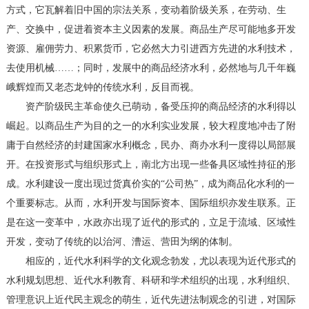
方式，它瓦解着旧中国的宗法关系，变动着阶级关系，在劳动、生
产、交换中，促进着资本主义因素的发展。商品生产尽可能地多开发
资源、雇佣劳力、积累货币，它必然大力引进西方先进的水利技术，
去使用机械……；同时，发展中的商品经济水利，必然地与几千年巍
峨辉煌而又老态龙钟的传统水利，反目而视。
资产阶级民主革命使久已萌动，备受压抑的商品经济的水利得以
崛起。以商品生产为目的之一的水利实业发展，较大程度地冲击了附
庸于自然经济的封建国家水利概念，民办、商办水利一度得以局部展
开。在投资形式与组织形式上，南北方出现一些备具区域性持征的形
成。水利建设一度出现过货真价实的“公司热”，成为商品化水利的一
个重要标志。从而，水利开发与国际资本、国际组织亦发生联系。正
是在这一变革中，水政亦出现了近代的形式的，立足于流域、区域性
开发，变动了传统的以治河、漕运、营田为纲的体制。
相应的，近代水利科学的文化观念勃发，尤以表现为近代形式的
水利规划思想、近代水利教育、科研和学术组织的出现，水利组织、
管理意识上近代民主观念的萌生，近代先进法制观念的引进，对国际