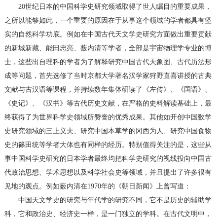
20世纪日本的中国科学史研究领域取得了世人瞩目的重要成果，
之所以能够如此，一个重要的原因在于从事这个领域的学者都具有坚
实的自然科学功底。例如在中国古代天文学史研究方面做出重要贡献
的新城新藏、能田忠亮、薮内清等学者，全部是宇宙物理学专业的博
士，这些出自理科的学者为了解释研究中国古代天象图、古代历法形
成等问题，首先选修了当时京都大学著名汉学家狩野直喜讲授的古典
文献与古汉语等课程，并持续数年集体研读了《左传》、《国语》、
《史记》、《汉书》等古代历史文献，在严格的史料解读基础上，最
终获得了为世界科学史领域所赞誉的优秀成果。其他如开创中国数学
史研究领域的三上义夫、研究中国本草学的冈西为人、研究中国食物
史的篠田统等学者大体也有同样的经历。特别值得关注的是，这些从
事中国科学史研究的日本学者最终均把科学史研究的视线投向中国古
代政治思想、学术思想以及科学社会史等领域，并且提出了许多很有
见地的观点。例如薮内清在1970年的《朝日新闻》上曾写道：
中国天文学史的研究与年代学的研究不同，它不是历史的辅助学
科，它和政治史、经济史一样，是一门独立的学科。在古代文明中，