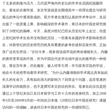
了太多的刺激与活力，几代蜚声海内外史坛的学术名流因此脱颖而
出。著名的京都学派、东京学派就是在围绕其中一些理论观念与研究
观点的争论中逐渐形成的。双方学者在激烈认真的学术争论中，先后
出版了一批质量上乘、影响颇深的学术著作，将日本的中国史研究推
到了20世纪的巅峰。今天，虽然20世纪已经从历史纪年上走过，但是
上世纪的学术生命并没有因此完结，一些著名命题的学术影响依然存
在，对新世纪的历史研究仍然具有重要的参考价值和启发作用。正如
张广达先生所说：“古往今来，很多假说或学说的寿命难能长久。内藤
的唐宋变革说则不然，作为中国近代史学论域中提出的最早的一种假
说，将近百年来，仍在服役，被人经常引用；作为富有宗旨的学说，
他在今天依然带动着学术研究。”为什么内藤湖南的学术观点具有如此
长久的生命力，具有如此强大的影响力？回答这个问题，远非笔者的
浅薄学识所能胜任，也不是撰写本文的目的所在。笔者在此仅仅是想
通过上个世纪末自己在日本留学与工作十几年的亲身经历，加之2008
年9月至2009年8月的一年间在日本做《20世纪日本中国史研究》课题
访问的一些感触，谈谈对日本中国史研究的一些感悟而已。