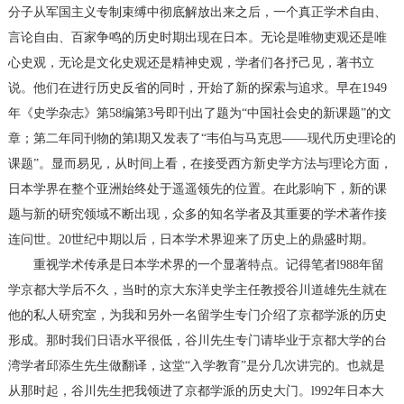
分子从军国主义专制束缚中彻底解放出来之后，一个真正学术自由、
言论自由、百家争鸣的历史时期出现在日本。无论是唯物吏观还是唯
心史观，无论是文化史观还是精神史观，学者们各抒己见，著书立
说。他们在进行历史反省的同时，开始了新的探索与追求。早在1949
年《史学杂志》第58编第3号即刊出了题为“中国社会史的新课题”的文
章；第二年同刊物的第l期又发表了“韦伯与马克思——现代历史理论的
课题”。显而易见，从时间上看，在接受西方新史学方法与理论方面，
日本学界在整个亚洲始终处于遥遥领先的位置。在此影响下，新的课
题与新的研究领域不断出现，众多的知名学者及其重要的学术著作接
连问世。20世纪中期以后，日本学术界迎来了历史上的鼎盛时期。
重视学术传承是日本学术界的一个显著特点。记得笔者l988年留
学京都大学后不久，当时的京大东洋史学主任教授谷川道雄先生就在
他的私人研究室，为我和另外一名留学生专门介绍了京都学派的历史
形成。那时我们日语水平很低，谷川先生专门请毕业于京都大学的台
湾学者邱添生先生做翻译，这堂“入学教育”是分几次讲完的。也就是
从那时起，谷川先生把我领进了京都学派的历史大门。l992年日本大