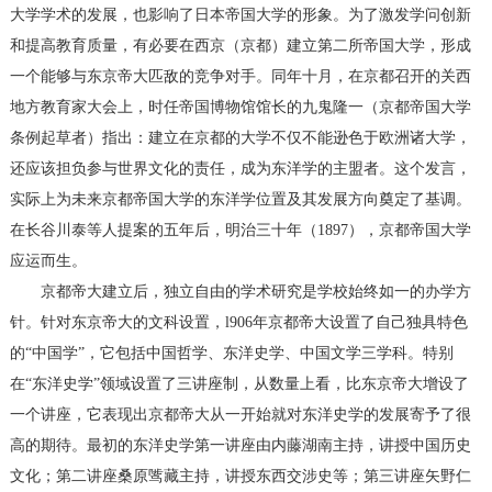
大学学术的发展，也影响了日本帝国大学的形象。为了激发学问创新
和提高教育质量，有必要在西京（京都）建立第二所帝国大学，形成
一个能够与东京帝大匹敌的竞争对手。同年十月，在京都召开的关西
地方教育家大会上，时任帝国博物馆馆长的九鬼隆一（京都帝国大学
条例起草者）指出：建立在京都的大学不仅不能逊色于欧洲诸大学，
还应该担负参与世界文化的责任，成为东洋学的主盟者。这个发言，
实际上为未来京都帝国大学的东洋学位置及其发展方向奠定了基调。
在长谷川泰等人提案的五年后，明治三十年（1897），京都帝国大学
应运而生。
京都帝大建立后，独立自由的学术研究是学校始终如一的办学方
针。针对东京帝大的文科设置，l906年京都帝大设置了自己独具特色
的“中国学”，它包括中国哲学、东洋史学、中国文学三学科。特别
在“东洋史学”领域设置了三讲座制，从数量上看，比东京帝大增设了
一个讲座，它表现出京都帝大从一开始就对东洋史学的发展寄予了很
高的期待。最初的东洋史学第一讲座由内藤湖南主持，讲授中国历史
文化；第二讲座桑原骘藏主持，讲授东西交涉史等；第三讲座矢野仁