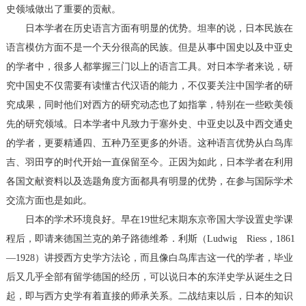
史领域做出了重要的贡献。
日本学者在历史语言方面有明显的优势。坦率的说，日本民族在
语言模仿方面不是一个天分很高的民族。但是从事中国史以及中亚史
的学者中，很多人都掌握三门以上的语言工具。对日本学者来说，研
究中国史不仅需要有读懂古代汉语的能力，不仅要关注中国学者的研
究成果，同时他们对西方的研究动态也了如指掌，特别在一些欧美领
先的研究领域。日本学者中凡致力于塞外史、中亚史以及中西交通史
的学者，更要精通四、五种乃至更多的外语。这种语言优势从白鸟库
吉、羽田亨的时代开始一直保留至今。正因为如此，日本学者在利用
各国文献资料以及选题角度方面都具有明显的优势，在参与国际学术
交流方面也是如此。
日本的学术环境良好。早在19世纪末期东京帝国大学设置史学课
程后，即请来德国兰克的弟子路德维希．利斯（Ludwig Riess，1861
—1928）讲授西方史学方法论，而且像白鸟库吉这一代的学者，毕业
后又几乎全部有留学德国的经历，可以说日本的东洋史学从诞生之日
起，即与西方史学有着直接的师承关系。二战结束以后，日本的知识