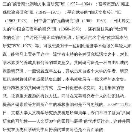
三的“魏晋南北朝地方制度研究”班（1957—1964）；宫崎市定的“雍正
殊批谕旨研究”班（1949—1971）；平岗武夫的“白氏文集校订”班
（1963–1973）；田中谦二的“元曲研究”班（1961—1969）；日比野丈
夫的“中国金石资料的研究”班（1968–1970），还有藤枝晃的“敦煌写
本的会读”（当时还不是正式的研究班，研究班的名字是“敦煌写本的
研究”l970–1975）等。可以想象对于一位刚刚走进学术领域的年轻人来
说，能够马上置身于这些一流学者主持的各种研究班活动之中，对其
学术素质的养成具有何等的重要意义。共同研究班是一种自由组成的
课题研究班，一般设置五年左右，其成员来自各个大学的学者。研究
班结束时将其研究成果结集出版，本书就收录有一批这样的论文集。
这种跨校级的共同研究方式，是一种促进学术交流、利用集体的智
慧、攻克重大课题的有效方法。同时在完善研究者个人的知识结构、
提高科研素质等方面所产生的积极影响都是不可忽视的。2009年11月5
日，京都大学人文科学研究所庆祝建所80周年，专门举行了题为“共同
研究的可能性——人文研80年的回顾与展望”的学术研讨会，这种共同
研究在历史科学研究中所扮演的重要角色是不言而喻的。