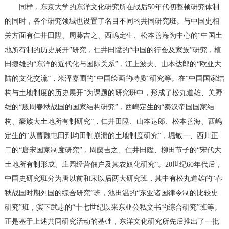
同样，东京大学的东洋文化研究所在战后50年代初整顿研究体制
的同时，各个研究领域也设置了名目不同的共同研究班。与中国史相
关方面有仁井田陞、周藤吉之、西嵨定生、松本善海为中心的“中国土
地所有制的历史展开”研究，仁井田陞的“中国的行会及家族”研究，植
田捷雄的“东洋的近代化与国际关系”，江上波夫、山本达郎的“欧亚大
陆的文化交流”，米泽嘉圃的“中国绘画的特质”研究等。在“中国国家结
构与土地制度的历史展开”为课题的研究班中，形成了松丸道雄、关野
雄的“殷周春秋战国的国家结构研究”，西嵨定生的“秦汉帝国国家结
构、豪族大土地所有制研究”，仁井田陞、山本达郎、松本善海、西嵨
定生的“从曹魏屯田到均田制崩溃的土地制度研究”，堀敏一、西川正
二的“唐宋国家制度研究”，周藤吉之、仁井田陞、柳田节子的“宋代大
土地所有制形成、庄园经营佃户及其农奴化研究”。20世纪60年代后，
中国史研究班分为唐以前和宋以后两大研究班，其中有松丸道雄的“春
秋战国时期列国的综合研究”班，池田温的“东亚诸国律令制的比较史
研究”班，滨下武志的“十七世纪以来东亚公私文书的综合研究”班等。
正是基于上述共同研究活动的基础，东洋文化研究所先后推出了一批