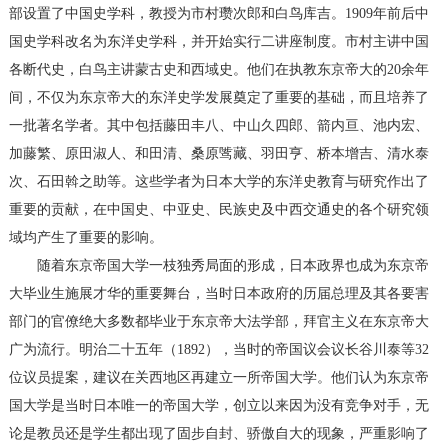
部设置了中国史学科，教授为市村瓒次郎和白鸟库吉。1909年前后中
国史学科改名为东洋史学科，并开始实行二讲座制度。市村主讲中国
各断代史，白鸟主讲蒙古史和西域史。他们在执教东京帝大的20余年
间，不仅为东京帝大的东洋史学发展奠定了重要的基础，而且培养了
一批著名学者。其中包括藤田丰八、中山久四郎、箭内亘、池内宏、
加藤繁、原田淑人、和田清、桑原骘藏、羽田亨、桥本增吉、清水泰
次、石田斡之助等。这些学者为日本大学的东洋史教育与研究作出了
重要的贡献，在中国史、中亚史、民族史及中西交通史的各个研究领
域均产生了重要的影响。
随着东京帝国大学一枝独秀局面的形成，日本政界也成为东京帝
大毕业生施展才华的重要舞台，当时日本政府的历届总理及其各要害
部门的官僚绝大多数都毕业于东京帝大法学部，拜官主义在东京帝大
广为流行。明治二十五年（1892），当时的帝国议会议长谷川泰等32
位议员提案，建议在关西地区再建立一所帝国大学。他们认为东京帝
国大学是当时日本唯一的帝国大学，创立以来因为没有竞争对手，无
论是教员还是学生都出现了固步自封、骄傲自大的现象，严重影响了