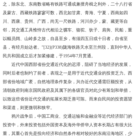
之，除东北、东南数省略有铁路可通或兼擅舟楫之利外，二十八行省
及蒙古、西藏铁路寥寥可数，西北如甘肃、青海、宁夏，西南如四
川、西康、贵州、广西，尚无一尺铁路，河川亦少，蒙、藏更等自
邻，其交通工具惟恃古代相沿之骡车、骆驼、驮子、肩舆、民船，重
以幅员阔、山岭多之故，自县至乡，有须四五日或十日者，自省至
县，有经月始达者。”[32](P338)陇海铁路天水至兰州段，直到中华人
民共和国成立后才加紧修建，于1954年7月贯通。
近代中国西部省份交通近代化的迟滞，阻碍了当地经济的发展，
同时后者也制约了前者，表现之一是用于近代交通业的投资乏力。西
部省份地域广袤，自然地理条件复杂，兴办近代交通需巨额投资，从
清朝政府到南京国民政府及其属下的各级官员对此少有筹划和举措，
以致这些省份近代交通的拓展长期乏善可陈。而来自民间的投资愿望
和渠道，则更微弱和狭窄。
鸦片战争后，中国工商业、交通运输和金融业等近代经济部门的
投资中，外来投资包括外国资本及海外华侨华人资本长期占有很大比
重，其重心首先是投向经济和自然条件相对较好的东南沿海地区，少