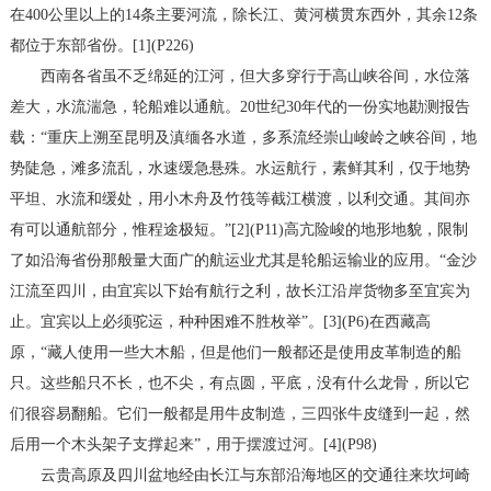
在400公里以上的14条主要河流，除长江、黄河横贯东西外，其余12条
都位于东部省份。[1](P226)
西南各省虽不乏绵延的江河，但大多穿行于高山峡谷间，水位落
差大，水流湍急，轮船难以通航。20世纪30年代的一份实地勘测报告
载：“重庆上溯至昆明及滇缅各水道，多系流经崇山峻岭之峡谷间，地
势陡急，滩多流乱，水速缓急悬殊。水运航行，素鲜其利，仅于地势
平坦、水流和缓处，用小木舟及竹筏等截江横渡，以利交通。其间亦
有可以通航部分，惟程途极短。”[2](P11)高亢险峻的地形地貌，限制
了如沿海省份那般量大面广的航运业尤其是轮船运输业的应用。“金沙
江流至四川，由宜宾以下始有航行之利，故长江沿岸货物多至宜宾为
止。宜宾以上必须驼运，种种困难不胜枚举”。[3](P6)在西藏高
原，“藏人使用一些大木船，但是他们一般都还是使用皮革制造的船
只。这些船只不长，也不尖，有点圆，平底，没有什么龙骨，所以它
们很容易翻船。它们一般都是用牛皮制造，三四张牛皮缝到一起，然
后用一个木头架子支撑起来”，用于摆渡过河。[4](P98)
云贵高原及四川盆地经由长江与东部沿海地区的交通往来坎坷崎