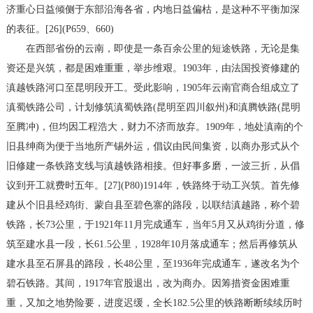
济重心日益倾侧于东部沿海各省，内地日益偏枯，是这种不平衡加深
的表征。[26](P659、660)
在西部省份的云南，即使是一条百余公里的短途铁路，无论是集
资还是兴筑，都是困难重重，举步维艰。1903年，由法国投资修建的
滇越铁路河口至昆明段开工。受此影响，1905年云南官商合组成立了
滇蜀铁路公司，计划修筑滇蜀铁路(昆明至四川叙州)和滇腾铁路(昆明
至腾冲)，但均因工程浩大，财力不济而放弃。1909年，地处滇南的个
旧县绅商为便于当地所产锡外运，倡议由民间集资，以商办形式从个
旧修建一条铁路支线与滇越铁路相接。但好事多磨，一波三折，从倡
议到开工就费时五年。[27](P80)1914年，铁路终于动工兴筑。首先修
建从个旧县经鸡街、蒙自县至碧色寨的路段，以联结滇越路，称个碧
铁路，长73公里，于1921年11月完成通车，当年5月又从鸡街分道，修
筑至建水县一段，长61.5公里，1928年10月落成通车；然后再修筑从
建水县至石屏县的路段，长48公里，至1936年完成通车，遂改名为个
碧石铁路。其间，1917年官股退出，改为商办。因筹措资金困难重
重，又加之地势险要，进度迟缓，全长182.5公里的铁路断断续续历时