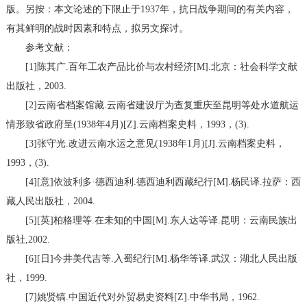
版。另按：本文论述的下限止于1937年，抗日战争期间的有关内容，
有其鲜明的战时因素和特点，拟另文探讨。
参考文献：
[1]陈其广.百年工农产品比价与农村经济[M].北京：社会科学文献
出版社，2003.
[2]云南省档案馆藏.云南省建设厅为查复重庆至昆明等处水道航运
情形致省政府呈(1938年4月)[Z].云南档案史料，1993，(3).
[3]张守光.改进云南水运之意见(1938年1月)[J].云南档案史料，
1993，(3).
[4][意]依波利多·德西迪利.德西迪利西藏纪行[M].杨民译.拉萨：西
藏人民出版社，2004.
[5][英]柏格理等.在未知的中国[M].东人达等译.昆明：云南民族出
版社,2002.
[6][日]今井美代吉等.入蜀纪行[M].杨华等译.武汉：湖北人民出版
社，1999.
[7]姚贤镐.中国近代对外贸易史资料[Z].中华书局，1962.