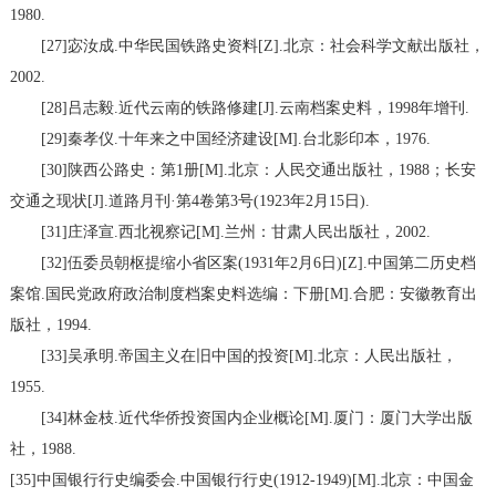
1980.
[27]宓汝成.中华民国铁路史资料[Z].北京：社会科学文献出版社，
2002.
[28]吕志毅.近代云南的铁路修建[J].云南档案史料，1998年增刊.
[29]秦孝仪.十年来之中国经济建设[M].台北影印本，1976.
[30]陕西公路史：第1册[M].北京：人民交通出版社，1988；长安
交通之现状[J].道路月刊·第4卷第3号(1923年2月15日).
[31]庄泽宣.西北视察记[M].兰州：甘肃人民出版社，2002.
[32]伍委员朝枢提缩小省区案(1931年2月6日)[Z].中国第二历史档
案馆.国民党政府政治制度档案史料选编：下册[M].合肥：安徽教育出
版社，1994.
[33]吴承明.帝国主义在旧中国的投资[M].北京：人民出版社，
1955.
[34]林金枝.近代华侨投资国内企业概论[M].厦门：厦门大学出版
社，1988.
[35]中国银行行史编委会.中国银行行史(1912-1949)[M].北京：中国金