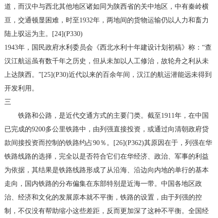
道，而汉中与西北其他地区诸如同为陕西省的关中地区，中有秦岭横
亘，交通顿显困难，时至1932年，两地间的货物运输仍以人力和畜力
陆上驭运为主。[24](P330)
1943年，国民政府水利委员会《西北水利十年建设计划初稿》称：“查
汉江航运虽有数千年之历史，但从未加以人工修治，故轮舟之利从未
上达陕西。”[25](P30)近代以来的百余年间，汉江的航运潜能远未得到
开发利用。
三
铁路和公路，是近代交通方式的主要门类。截至1911年，在中国
已完成的9200多公里铁路中，由列强直接投资，或通过向清朝政府贷
款间接投资而控制的铁路约占90％。[26](P362)其原因在于，列强在华
铁路线路的选择，完全以是否符合它们在华经济、政治、军事的利益
为依据，其结果是铁路线路形成了从沿海、沿边向内地的单行的基本
走向，国内铁路的分布偏集在东部特别是近海一带。中国各地区政
治、经济和文化的发展原本就不平衡，铁路的设置，由于列强的控
制，不仅没有帮助缩小这些差距，反而更加深了这种不平衡。全国经