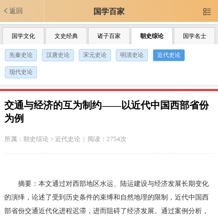
返回
国学百家

国学文化
文史经典
诸子百家
朝史综论
国学名士
先秦史论
汉唐史论
宋元史论
明清史论
近代史论
现代史论
交通与经济的互为制约——以近代中国西部省份
为例
所属：
朝史综论
>
近代史论
| 阅读：2754次
摘要：本文通过对西部地区水运、陆运建设与经济发展长期变化
的演绎，论述了受到历史条件的束缚和自然地理的限制，近代中国西
部省份交通近代化进程迟滞，进而阻碍了经济发展。通过案例分析，