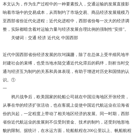
本文认为，作为生产过程中的一种要素投入，交通运输的发展直接影
响着市场中的交易成本，从而制约了市场交易、商品经济发展规模乃
至西部省份近代化进程；近代化进程中，西部省份每一次大的经济调
整，实际都暗含着对运输力量与经济发展合理比例的强制性“安排”。
关键词：交通 经济 近代化 中国西部
近代中国西部省份经济发展的坎坷蹒跚，除了在总体上受半殖民地半
封建社会的束缚，也受当地水陆交通近代化滞后的羁绊，剖析当时交
通与经济互为制约的关系和具体表现，有助于增进对历史和国情的认
识。①
一
鸦片战争后，欧美国家的轮船公司就在中国沿海地区开张经营，
从事在华的经济扩张活动，也在客观上促使中国近代航运业在沿海省
份的兴起，一定程度上带动了相关地区经济的发展。同一时期，西部
省份近代航运业的发展则不仅受到资金、技术的制约，还受到地形地
貌的限制。据统计，在水运方面，轮船航程在200公里以上、帆船航程