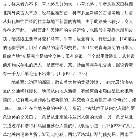
立，往来者亦不多。草地路又分为大、小草地路，前者从张家口往西
北跨外蒙古大草原，经乌里雅苏台、科布多至新疆的古城等地，后者
从归化城往西经阿拉善草地至新疆的古城。由于此路关卡较少，商人
多往来于此。当时西北与天津间的交通运输，水路段主要靠木船和皮
筏，陆路段主要靠骆驼和马车、牛车，运量有限，行进迟缓。[14]落后
的运输手段，阻滞了商品的流通和交易。1921年去青海游历的日本人
目睹当地“交易完全是物物交换，虽有金银，但全部用做装饰，从甘肃
前来购买羊毛的汉人，是携带布、茶、炒面等与羊毛交换，据说青海
有一千万斤羊毛运不出来”。[12](P327、328)
地处西北边陲的新疆，散布着大片的戈壁沙漠，与内地及沿海省
区的交通崎岖漫长。晚清从内地入新疆，有经河西走廊由星星峡抵新
疆的，也有走乌里雅苏台进新疆的。其交会点是新疆古城(今奇台)，如
1906、1907年在当地考察的中外人士所记：“古城位于从内地入疆的两
条道路的交叉口，一条是从北京通往兰州入疆的大道，另一条是从北
京通过呼和浩特和乌里雅苏台入疆的商队驮运小道”；[15](P280)“凡北
草地关内运来各货，皆到此屯积，西北至塔城伊犁与俄交易，西南至