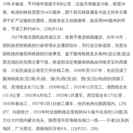
23年才修成，平均每年筑路不到8公里，沿途共有隧道18条，桥梁28
座。标准的铁轨宽度为1435毫米，因个碧石铁路属县与县之间并主要
用于矿产运输的交通线，筑路资金又拮据难筹，故采用600毫米的窄
轨，节省工料约40％。[28](P124)
1927年南京国民政府成立后，曾着手推进铁路建设。次年10月，
国民政府把铁路的行政管理从交通部划出，另行设立铁道部，负责全
国铁路的修筑和铁路的行政事宜。鉴于陇海铁路是从海州(连云港)直达
西北地区的东西主要干线，铁道部决定将陇海铁路由河南灵宝向西展
筑，计划完成连云港至兰州全线工程。1930年至1937年，先后完成了
陇海铁路灵(宝)潼(关)段、潼(关)西(安)段、西(安)宝(鸡)段的筑路工
程。灵潼线全长72公里，1930年动工，1931年12月完工。潼西线全长
131.8公里，1931年4月动工，1935年1月通车。西宝线全长173公里，
1935年春动工，1937年3月1日竣工通车，但仍未跨出陕西境内。[29]
(P7、8)据统计，1931年时全国铁路总里程的94％集中在东经110度(其
方位大约指内蒙古包头、陕西潼关至海南岛海口一线——引者)以东的
地区，广大西北、西南地区仅有6％。[1](P225、226)