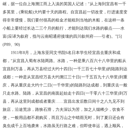
岖，据一位自上海溯江而上入滇的英国人记述：“从上海到宜昌有一千
多英里，(乘轮船)大约要十天的路程。自宜昌起一切改变，行进速度变
得非常缓慢，我们要付很高的租金才能租到当地的木船，在这样一条
小船上要经过长达二三个月的航行，才能到达我们水路的极点——水
富(应译为叙府，指与云南昭通府接壤的四川叙州府——引者)。”[5]
(P89、90)
1911年8月，上海东亚同文书院6名日本学生经宜昌去重庆和成
都，“从宜昌入蜀有水陆两路。水路，一种是乘八百六十八华里的船从
宜昌到万县，再从万县经过大约十四日(一千三百七十华里)的陆路到达
成都；一种是从宜昌经万县大约溯江三十日(一千五百九十八华里)到重
庆，再从重庆走大约十二日(一千华里)的陆路到达成都，到重庆去一般
只走水路。陆路，从宜昌的南面起始走十四日(一千零八十三华里)到万
县，再从这里到成都或者重庆……宜昌出发后数日间十之八九见不到
旅店，沿途荒凉，路狭石滑，力夫深以为苦，加之人烟稀少，饮食不
便，一般用品都不易购买，而且万山之中晴雨无时，到了夏日还会有
臭虫成千上百地袭来，水路虽无行路之难，但即使幸运，遇上顺风，