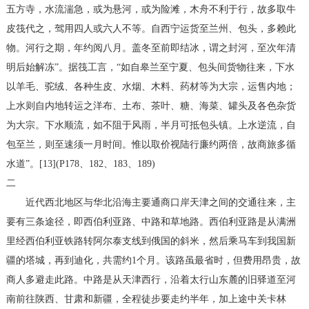
五方寺，水流湍急，或为悬河，或为险滩，木舟不利于行，故多取牛
皮筏代之，驾用四人或六人不等。自西宁运货至兰州、包头，多赖此
物。河行之期，年约阅八月。盖冬至前即结冰，谓之封河，至次年清
明后始解冻”。据筏工言，“如自皋兰至宁夏、包头间货物往来，下水
以羊毛、驼绒、各种生皮、水烟、木料、药材等为大宗，运售内地；
上水则自内地转运之洋布、土布、茶叶、糖、海菜、罐头及各色杂货
为大宗。下水顺流，如不阻于风雨，半月可抵包头镇。上水逆流，自
包至兰，则至速须一月时间。惟以取价视陆行廉约两倍，故商旅多循
水道”。[13](P178、182、183、189)
二
近代西北地区与华北沿海主要通商口岸天津之间的交通往来，主
要有三条途径，即西伯利亚路、中路和草地路。西伯利亚路是从满洲
里经西伯利亚铁路转阿尔泰支线到俄国的斜米，然后乘马车到我国新
疆的塔城，再到迪化，共需约1个月。该路虽最省时，但费用昂贵，故
商人多避走此路。中路是从天津西行，沿着太行山东麓的旧驿道至河
南前往陕西、甘肃和新疆，全程徒步要走约半年，加上途中关卡林