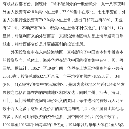
有顾及西部省份。据统计，“除不能划分的一般借款外，九一八事变时
外国人投资有42.8％集中在上海，33.9％集中在东北。七七事变前，外
国人的银行业投资有79.2％集中在上海，进出口和商业有80％、工业
有67.1％、不动产有70％，都集中在上海(不计东北)”。[33](P11、12)
显然，对逐利而来的外资而言，东部沿海地区特别是上海等通商口岸
城市，相对西部省份是其更能赢利的投资场所。
外国投资集中在东南沿海地区，直接影响了中国资本和华侨资本
的投资取向。总体上，海外华侨在近代中国的投资集中在沪、闽、粤
三地。据统计，1862年至1949年间，华侨在上述三地投资的企业共有
25510家，投资总额63271万余元，年平均投资额约7189958元。[34]
(P40、41)华侨投资集中在沿海地区，是因为这些地区的近代经济的发
展较之包括西部在内的内陆地区相对发达；同时广州、汕头、海口、
江门、厦门等城市是闽粤华侨出入的要口，每年进出的有数万人乃至
数十万人之多；这里又是侨汇的集结点与转汇点，侨汇游资比其他地
方多，因而可用作投资的资金也多。据中国银行估计的侨汇数字，
1902年至1913年平均每年约1.5亿元，1914年以后每年大体在2至3.5亿