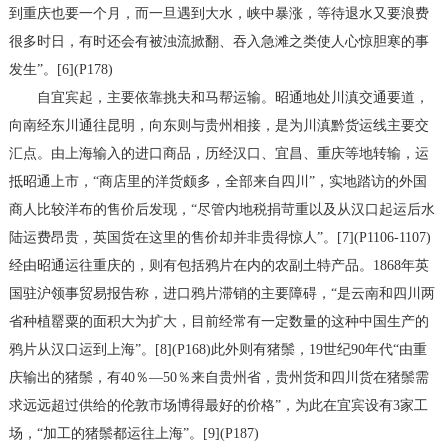
到重庆也要一个月，而一旦遇到大水，峡中暴涨，等待退水又要浪费
很多时日，有时还会有被浊流掀翻、吞入急滩之类使人心惊胆寒的事
发生”。[6](P178)
自宜宾起，主要依靠挑夫和马帮运输。昭通地处川滇交通要道，
向南经东川通往昆明，向东则与贵州相接，是为川滇黔货运线主要交
汇点。由上海输入的进口商品，历经汉口、宜昌、重庆等地转输，运
抵昭通上市，“商店里的洋货颇多，全部来自四川”，实地踏访的外国
商人比较洋布的售价后发现，“尽管内地税捐苛重以及从汉口起运后水
陆运费昂贵，英国货在这里的售价却并非贵得惊人”。[7](P1106-1107)
经由昭通运往重庆的，则有包括鸦片在内的农副土特产品。1868年英
国驻沪领事贸易报告称，进口鸦片滞销的主要障碍，“是云南和四川两
省种植罂粟的面积大为扩大，目前经常有一定数量的这种中国生产的
鸦片从汉口运到上海”。[8](P168)此外则有猪鬃，19世纪90年代“由重
庆输出的猪鬃，有40％—50％来自贵州省，贵州货和四川货在猪鬃需
求远远超过供给的伦敦市场博得最好的价格”，为此在宜宾设有3家工
场，“加工的猪鬃都运往上海”。[9](P187)