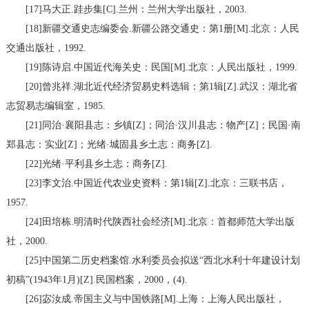
[17]马大正.跬步集[C].兰州：兰州大学出版社，2003.
[18]新疆交通史志编委会.新疆公路交通史：第1册[M].北京：人民
交通出版社，1992.
[19]陈诗启.中国近代海关史：民国[M].北京：人民出版社，1999.
[20]曾兆祥.湖北近代经济贸易史料选辑：第1辑[Z].武汉：湖北省
志贸易志编辑室，1985.
[21]同治·襄阳县志：乡镇[Z]；同治·汉川县志：物产[Z]；民国·南
郑县志：实业[Z]；光绪·城固县乡土志：商务[Z].
[22]光绪·平利县乡土志：商务[Z].
[23]李文治.中国近代农业史资料：第1辑[Z].北京：三联书店，
1957.
[24]田培栋.明清时代陕西社会经济[M].北京：首都师范大学出版
社，2000.
[25]中国第二历史档案馆.水利委员会拟送“西北水利十年建设计划
初稿”(1943年1月)[Z].民国档案，2000，(4).
[26]宓汝成.帝国主义与中国铁路[M].上海：上海人民出版社，