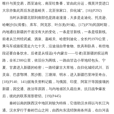
喀什与英交易，西至迪化，南至吐鲁番，皆由此分运，俄英洋货进口
大宗亦集此而后东进嘉峪关，北至张家口、归化城”。[16](P292)
当时从新疆北部到南部也是路途漫漫，大多是走迪化、托克逊、
哈喇沙尔(焉耆)、库车、阿克苏、叶尔羌(叶城)。[17](P78)民国时期，
内地通往新疆的干道没有大的变化，一条是甘新线，一条是绥新线。
前者从兰州经武威、酒泉、嘉峪关、哈密到迪化，全长约1970公里，
乘马车或骆驼需走六七十天，沿途须自带食物、炊具和卧具，有些地
段还要自备饮水。后者是从绥远(今内蒙古——引者)至新疆的驼运商
路，全长2300公里，依旧分为两线，一路由甘边小草地经包头、宁
夏、甘肃进入新疆的哈密；一路经蒙古大草地，自归化城经武川、百
灵庙、巴彦鄂博、黑沙图、三塘湖、明水，进入新疆巴里坤至奇台。
[18](P140、141)据海关资料记载，与俄国、印度、阿富汗等国接壤的
新疆，因交通、政治等原因，与内地省区久疏往来。抗日战争爆发
后，彼此的联系渐形密切。[19](P445)
秦岭以南的陕西汉中地区则较为特殊，它借助汉水得以与长江沟
通。汉水穿行于秦岭巴山之间，由西向东流经陕南各州县，在白河县