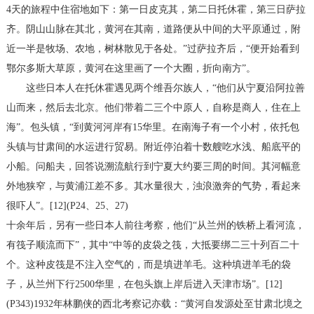
4天的旅程中住宿地如下：第一日皮克其，第二日托休霍，第三日萨拉
齐。阴山山脉在其北，黄河在其南，道路便从中间的大平原通过，附
近一半是牧场、农地，树林散见于各处。”过萨拉齐后，“便开始看到
鄂尔多斯大草原，黄河在这里画了一个大圈，折向南方”。
这些日本人在托休霍遇见两个维吾尔族人，“他们从宁夏沿阿拉善
山而来，然后去北京。他们带着二三个中原人，自称是商人，住在上
海”。包头镇，“到黄河河岸有15华里。在南海子有一个小村，依托包
头镇与甘肃间的水运进行贸易。附近停泊着十数艘吃水浅、船底平的
小船。问船夫，回答说溯流航行到宁夏大约要三周的时间。其河幅意
外地狭窄，与黄浦江差不多。其水量很大，浊浪激奔的气势，看起来
很吓人”。[12](P24、25、27)
十余年后，另有一些日本人前往考察，他们“从兰州的铁桥上看河流，
有筏子顺流而下”，其中“中等的皮袋之筏，大抵要绑二三十列百二十
个。这种皮筏是不注入空气的，而是填进羊毛。这种填进羊毛的袋
子，从兰州下行2500华里，在包头旗上岸后进入天津市场”。[12]
(P343)1932年林鹏侠的西北考察记亦载：“黄河自发源处至甘肃北境之