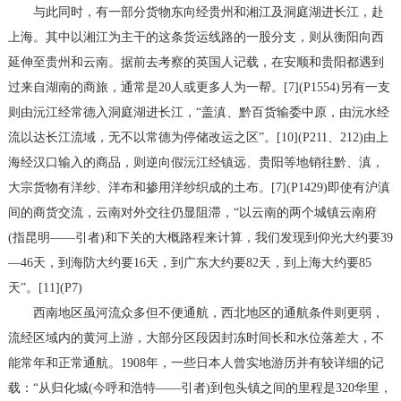
与此同时，有一部分货物东向经贵州和湘江及洞庭湖进长江，赴
上海。其中以湘江为主干的这条货运线路的一股分支，则从衡阳向西
延伸至贵州和云南。据前去考察的英国人记载，在安顺和贵阳都遇到
过来自湖南的商旅，通常是20人或更多人为一帮。[7](P1554)另有一支
则由沅江经常德入洞庭湖进长江，“盖滇、黔百货输委中原，由沅水经
流以达长江流域，无不以常德为停储改运之区”。[10](P211、212)由上
海经汉口输入的商品，则逆向假沅江经镇远、贵阳等地销往黔、滇，
大宗货物有洋纱、洋布和掺用洋纱织成的土布。[7](P1429)即使有沪滇
间的商货交流，云南对外交往仍显阻滞，“以云南的两个城镇云南府
(指昆明——引者)和下关的大概路程来计算，我们发现到仰光大约要39
—46天，到海防大约要16天，到广东大约要82天，到上海大约要85
天”。[11](P7)
西南地区虽河流众多但不便通航，西北地区的通航条件则更弱，
流经区域内的黄河上游，大部分区段因封冻时间长和水位落差大，不
能常年和正常通航。1908年，一些日本人曾实地游历并有较详细的记
载：“从归化城(今呼和浩特——引者)到包头镇之间的里程是320华里，