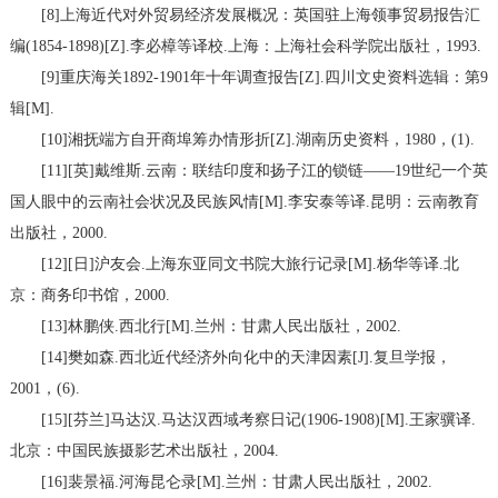
[8]上海近代对外贸易经济发展概况：英国驻上海领事贸易报告汇
编(1854-1898)[Z].李必樟等译校.上海：上海社会科学院出版社，1993.
[9]重庆海关1892-1901年十年调查报告[Z].四川文史资料选辑：第9
辑[M].
[10]湘抚端方自开商埠筹办情形折[Z].湖南历史资料，1980，(1).
[11][英]戴维斯.云南：联结印度和扬子江的锁链——19世纪一个英
国人眼中的云南社会状况及民族风情[M].李安泰等译.昆明：云南教育
出版社，2000.
[12][日]沪友会.上海东亚同文书院大旅行记录[M].杨华等译.北
京：商务印书馆，2000.
[13]林鹏侠.西北行[M].兰州：甘肃人民出版社，2002.
[14]樊如森.西北近代经济外向化中的天津因素[J].复旦学报，
2001，(6).
[15][芬兰]马达汉.马达汉西域考察日记(1906-1908)[M].王家骥译.
北京：中国民族摄影艺术出版社，2004.
[16]裴景福.河海昆仑录[M].兰州：甘肃人民出版社，2002.