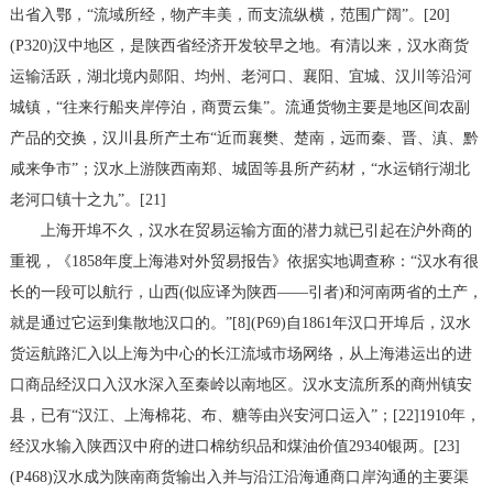
出省入鄂，“流域所经，物产丰美，而支流纵横，范围广阔”。[20]
(P320)汉中地区，是陕西省经济开发较早之地。有清以来，汉水商货
运输活跃，湖北境内郧阳、均州、老河口、襄阳、宜城、汉川等沿河
城镇，“往来行船夹岸停泊，商贾云集”。流通货物主要是地区间农副
产品的交换，汉川县所产土布“近而襄樊、楚南，远而秦、晋、滇、黔
咸来争市”；汉水上游陕西南郑、城固等县所产药材，“水运销行湖北
老河口镇十之九”。[21]
上海开埠不久，汉水在贸易运输方面的潜力就已引起在沪外商的
重视，《1858年度上海港对外贸易报告》依据实地调查称：“汉水有很
长的一段可以航行，山西(似应译为陕西——引者)和河南两省的土产，
就是通过它运到集散地汉口的。”[8](P69)自1861年汉口开埠后，汉水
货运航路汇入以上海为中心的长江流域市场网络，从上海港运出的进
口商品经汉口入汉水深入至秦岭以南地区。汉水支流所系的商州镇安
县，已有“汉江、上海棉花、布、糖等由兴安河口运入”；[22]1910年，
经汉水输入陕西汉中府的进口棉纺织品和煤油价值29340银两。[23]
(P468)汉水成为陕南商货输出入并与沿江沿海通商口岸沟通的主要渠