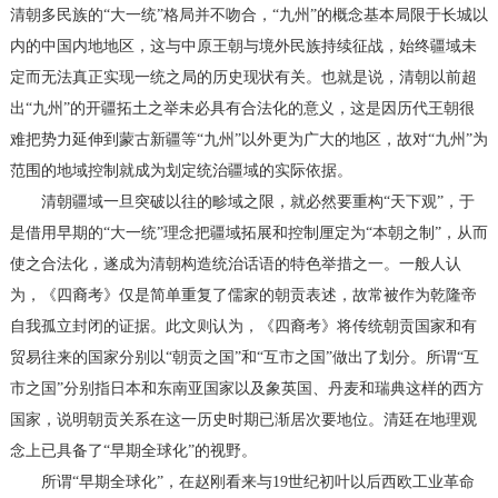
清朝多民族的“大一统”格局并不吻合，“九州”的概念基本局限于长城以
内的中国内地地区，这与中原王朝与境外民族持续征战，始终疆域未
定而无法真正实现一统之局的历史现状有关。也就是说，清朝以前超
出“九州”的开疆拓土之举未必具有合法化的意义，这是因历代王朝很
难把势力延伸到蒙古新疆等“九州”以外更为广大的地区，故对“九州”为
范围的地域控制就成为划定统治疆域的实际依据。
清朝疆域一旦突破以往的畛域之限，就必然要重构“天下观”，于
是借用早期的“大一统”理念把疆域拓展和控制厘定为“本朝之制”，从而
使之合法化，遂成为清朝构造统治话语的特色举措之一。一般人认
为，《四裔考》仅是简单重复了儒家的朝贡表述，故常被作为乾隆帝
自我孤立封闭的证据。此文则认为，《四裔考》将传统朝贡国家和有
贸易往来的国家分别以“朝贡之国”和“互市之国”做出了划分。所谓“互
市之国”分别指日本和东南亚国家以及象英国、丹麦和瑞典这样的西方
国家，说明朝贡关系在这一历史时期已渐居次要地位。清廷在地理观
念上已具备了“早期全球化”的视野。
所谓“早期全球化”，在赵刚看来与19世纪初叶以后西欧工业革命