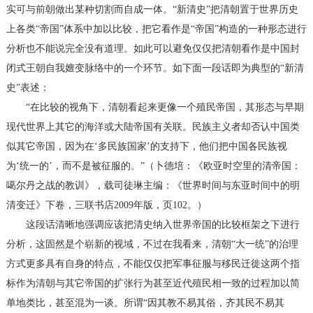
实可与前朝做出某种切割而自成一体。“新清史”把清朝置于世界历史
上各类“帝国”体系中加以比较，把它看作是“帝国”构造的一种形态进行
分析也不能说完全没有道理。如此可以避免仅仅把清朝看作是中国封
闭式王朝自我嬗变脉络中的一个环节。如下面一段话即为典型的“新清
史”表述：
“在比较的视角下，清朝看起来更像一个殖民帝国，其形态与早期
现代世界上其它的海洋或大陆帝国有关联。民族主义者却否认中国类
似其它帝国，因为在‘多民族国家’的支持下，他们把中国各民族视
为‘统一的’，而不是被征服的。”（卜德培：《欧亚时空里的清帝国：
噶尔丹之战的教训》，载司徒琳主编：《世界时间与东亚时间中的明
清变迁》下卷，三联书店2009年版，页102。）
这段话清晰地强调应该把清史纳入世界帝国的比较框架之下进行
分析，这固然是个崭新的视域，不过在我看来，清朝“大一统”的治理
方式更多具有自身的特点，不能仅仅把军事征服与移民迁徙这两个指
标作为清朝与其它帝国的扩张行为甚至近代殖民相一致的过程加以简
单地类比，甚至混为一谈。所谓“因其教不易其俗，齐其民不易其