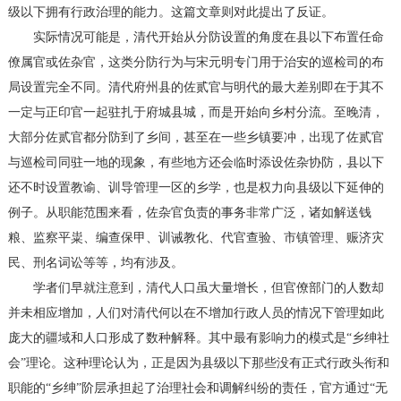
级以下拥有行政治理的能力。这篇文章则对此提出了反证。
实际情况可能是，清代开始从分防设置的角度在县以下布置任命
僚属官或佐杂官，这类分防行为与宋元明专门用于治安的巡检司的布
局设置完全不同。清代府州县的佐贰官与明代的最大差别即在于其不
一定与正印官一起驻扎于府城县城，而是开始向乡村分流。至晚清，
大部分佐贰官都分防到了乡间，甚至在一些乡镇要冲，出现了佐贰官
与巡检司同驻一地的现象，有些地方还会临时添设佐杂协防，县以下
还不时设置教谕、训导管理一区的乡学，也是权力向县级以下延伸的
例子。从职能范围来看，佐杂官负责的事务非常广泛，诸如解送钱
粮、监察平粜、编查保甲、训诫教化、代官查验、市镇管理、赈济灾
民、刑名词讼等等，均有涉及。
学者们早就注意到，清代人口虽大量增长，但官僚部门的人数却
并未相应增加，人们对清代何以在不增加行政人员的情况下管理如此
庞大的疆域和人口形成了数种解释。其中最有影响力的模式是“乡绅社
会”理论。这种理论认为，正是因为县级以下那些没有正式行政头衔和
职能的“乡绅”阶层承担起了治理社会和调解纠纷的责任，官方通过“无