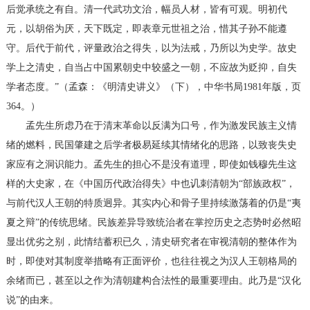
后觉承统之有自。清一代武功文治，幅员人材，皆有可观。明初代
元，以胡俗为厌，天下既定，即表章元世祖之治，惜其子孙不能遵
守。后代于前代，评量政治之得失，以为法戒，乃所以为史学。故史
学上之清史，自当占中国累朝史中较盛之一朝，不应故为贬抑，自失
学者态度。”（孟森：《明清史讲义》（下），中华书局1981年版，页
364。）
孟先生所虑乃在于清末革命以反满为口号，作为激发民族主义情
绪的燃料，民国肇建之后学者极易延续其情绪化的思路，以致丧失史
家应有之洞识能力。孟先生的担心不是没有道理，即使如钱穆先生这
样的大史家，在《中国历代政治得失》中也讥刺清朝为“部族政权”，
与前代汉人王朝的特质迥异。其实内心和骨子里持续激荡着的仍是“夷
夏之辩”的传统思绪。民族差异导致统治者在掌控历史之态势时必然昭
显出优劣之别，此情结蓄积已久，清史研究者在审视清朝的整体作为
时，即使对其制度举措略有正面评价，也往往视之为汉人王朝格局的
余绪而已，甚至以之作为清朝建构合法性的最重要理由。此乃是“汉化
说”的由来。