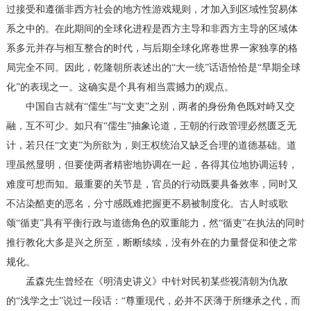
过接受和遵循非西方社会的地方性游戏规则，才加入到区域性贸易体
系之中的。在此期间的全球化进程是西方主导和非西方主导的区域体
系多元并存与相互整合的时代，与后期全球化席卷世界一家独享的格
局完全不同。因此，乾隆朝所表述出的“大一统”话语恰恰是“早期全球
化”的表现之一。这确实是个具有相当震撼力的观点。
中国自古就有“儒生”与“文吏”之别，两者的身份角色既对峙又交
融，互不可少。如只有“儒生”抽象论道，王朝的行政管理必然匮乏无
计，若只任“文吏”为所欲为，则王权统治又缺乏合理的道德基础。道
理虽然显明，但要使两者精密地协调在一起，各得其位地协调运转，
难度可想而知。最重要的关节是，官员的行动既要具备效率，同时又
不沾染酷吏的恶名，分寸感既难把握更不易被制度化。古人时或歌
颂“循吏”具有平衡行政与道德角色的双重能力，然“循吏”在执法的同时
推行教化大多是兴之所至，断断续续，没有外在的力量督促和使之常
规化。
孟森先生曾经在《明清史讲义》中针对民初某些视清朝为仇敌
的“浅学之士”说过一段话：“尊重现代，必并不厌薄于所继承之代，而