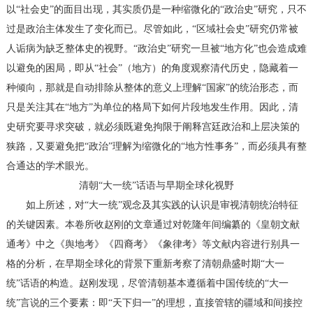
以“社会史”的面目出现，其实质仍是一种缩微化的“政治史”研究，只不
过是政治主体发生了变化而已。尽管如此，“区域社会史”研究仍常被
人诟病为缺乏整体史的视野。“政治史”研究一旦被“地方化”也会造成难
以避免的困局，即从“社会”（地方）的角度观察清代历史，隐藏着一
种倾向，那就是自动排除从整体的意义上理解“国家”的统治形态，而
只是关注其在“地方”为单位的格局下如何片段地发生作用。因此，清
史研究要寻求突破，就必须既避免拘限于阐释宫廷政治和上层决策的
狭路，又要避免把“政治”理解为缩微化的“地方性事务”，而必须具有整
合通达的学术眼光。
清朝“大一统”话语与早期全球化视野
如上所述，对“大一统”观念及其实践的认识是审视清朝统治特征
的关键因素。本卷所收赵刚的文章通过对乾隆年间编纂的《皇朝文献
通考》中之《舆地考》《四裔考》《象律考》等文献内容进行别具一
格的分析，在早期全球化的背景下重新考察了清朝鼎盛时期“大一
统”话语的构造。赵刚发现，尽管清朝基本遵循着中国传统的“大一
统”言说的三个要素：即“天下归一”的理想，直接管辖的疆域和间接控