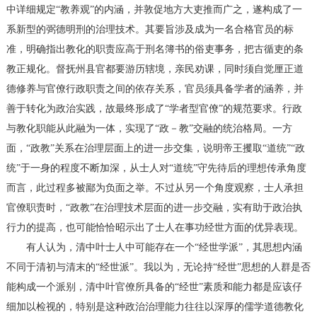
中详细规定“教养观”的内涵，并敦促地方大吏推而广之，遂构成了一
系新型的弼德明刑的治理技术。其要旨涉及成为一名合格官员的标
准，明确指出教化的职责应高于刑名簿书的俗吏事务，把古循吏的条
教正规化。督抚州县官都要游历辖境，亲民劝课，同时须自觉厘正道
德修养与官僚行政职责之间的依存关系，官员须具备学者的涵养，并
善于转化为政治实践，故最终形成了“学者型官僚”的规范要求。行政
与教化职能从此融为一体，实现了“政－教”交融的统治格局。一方
面，“政教”关系在治理层面上的进一步交集，说明帝王攫取“道统”“政
统”于一身的程度不断加深，从士人对“道统”守先待后的理想传承角度
而言，此过程多被鄙为负面之举。不过从另一个角度观察，士人承担
官僚职责时，“政教”在治理技术层面的进一步交融，实有助于政治执
行力的提高，也可能恰恰昭示出了士人在事功经世方面的优异表现。
有人认为，清中叶士人中可能存在一个“经世学派”，其思想内涵
不同于清初与清末的“经世派”。我以为，无论持“经世”思想的人群是否
能构成一个派别，清中叶官僚所具备的“经世”素质和能力都是应该仔
细加以检视的，特别是这种政治治理能力往往以深厚的儒学道德教化