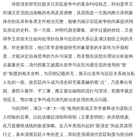
传统清史研究比较关注宫廷政争中的复杂纠结状态，特别是帝王
对满汉官员统治策略的布局及其调整，其原因是一方面内阁大库档案
保存的实录和各类文件相当完整，能够为揭示宫廷政争的内幕提供翔
实亲近的史料。另一方面，对明代朋党聚集、讲学过盛的担忧，又使
得帝王倍加关注如何处理好自身与近臣的关系以及满汉朝臣之间的关
系。对史家而言，他们常常是根据研究对象显形的丰富性与开掘程
度，才能决定自身思考的方向与深度，而非预先设想出理论分析架构
去裁量史实，清代档案又披露出皇帝与近臣沟通交流所使用的“密
折”制度的相关史料，为历朝记载所无，展示出皇帝与近臣关系相当私
人化的一面。故宫廷内斗成为清史研究最显赫的视“点”，乃是事出有
因。康熙斗鳌拜、平三藩，雍正篡位秘闻的流行与澄清；乾隆帝裁定
张廷玉、鄂尔泰之争均成为清代政治史处理的焦点问题。
与此同时，满汉一体“大一统”格局的形成又常常被释读为汲取汉
人经验的后果。以此连缀起清朝和前朝（主要是明朝）的关联线索。
此乃是缀珠成线的叙述策略。近几年美国兴起的“新清史”则反其道而
行之，基本漠视宫廷斗争的意义，而刻意强调清代宫廷制度与统治秩