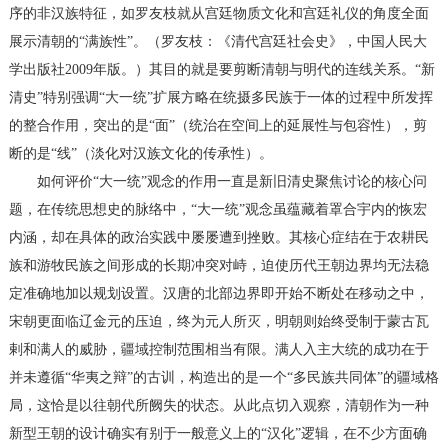
序的非汉族特征，如罗友枝就从宫廷物质文化和宫廷礼仪的角度全面
展示清朝的“满族性”。（罗友枝：《清代宫廷社会史》，中国人民大
学出版社2009年版。）其目的就是要剪断清朝与明代的连线关系。“新
清史”特别强调“大一统”扩展方略在统摄多民族于一体的过程中所发挥
的整合作用，突出的是“面”（统治在空间上的延展性与包容性），剪
断的是“线”（淡化对汉族文化的传承性）。
如何评价“大一统”观念的作用一直是新旧清史聚焦讨论的核心问
题，在传统思想史的脉络中，“大一统”观念虽蕴藏着罩合宇内的恢宏
内涵，却在具体的政治实践中屡屡遭到挫败。其核心症结在于农耕民
族和游牧民族之间形成的长期冲突对峙，迫使历代王朝边界均无法稳
定准确地加以规划设置。汉唐的北部边界即开始不断处在移动之中，
宋朝更面临辽金元的压迫，终为元人所灭，明朝则始终受制于蒙古瓦
剌和满人的威胁，疆域控制范围相当有限。满人入主大统的成功在于
并未遵循“华夷之辩”的古训，构造出的是一个“多民族共同体”的疆域格
局，这恰是以往朝代所阙失的状态。从此点切入观察，清朝作为一种
新型王朝的设计确实有别于一般意义上的“汉化”逻辑，在不少方面确