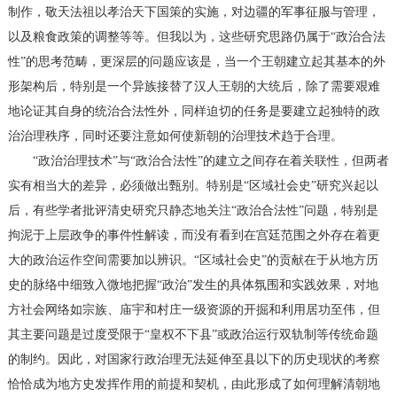
制作，敬天法祖以孝治天下国策的实施，对边疆的军事征服与管理，
以及粮食政策的调整等等。但我以为，这些研究思路仍属于“政治合法
性”的思考范畴，更深层的问题应该是，当一个王朝建立起其基本的外
形架构后，特别是一个异族接替了汉人王朝的大统后，除了需要艰难
地论证其自身的统治合法性外，同样迫切的任务是要建立起独特的政
治治理秩序，同时还要注意如何使新朝的治理技术趋于合理。
“政治治理技术”与“政治合法性”的建立之间存在着关联性，但两者
实有相当大的差异，必须做出甄别。特别是“区域社会史”研究兴起以
后，有些学者批评清史研究只静态地关注“政治合法性”问题，特别是
拘泥于上层政争的事件性解读，而没有看到在宫廷范围之外存在着更
大的政治运作空间需要加以辨识。“区域社会史”的贡献在于从地方历
史的脉络中细致入微地把握“政治”发生的具体氛围和实践效果，对地
方社会网络如宗族、庙宇和村庄一级资源的开掘和利用居功至伟，但
其主要问题是过度受限于“皇权不下县”或政治运行双轨制等传统命题
的制约。因此，对国家行政治理无法延伸至县以下的历史现状的考察
恰恰成为地方史发挥作用的前提和契机，由此形成了如何理解清朝地