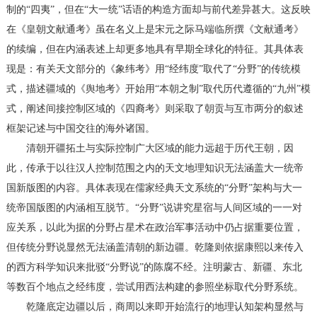
制的“四夷”，但在“大一统”话语的构造方面却与前代差异甚大。这反映
在《皇朝文献通考》虽在名义上是宋元之际马端临所撰《文献通考》
的续编，但在内涵表述上却更多地具有早期全球化的特征。其具体表
现是：有关天文部分的《象纬考》用“经纬度”取代了“分野”的传统模
式，描述疆域的《舆地考》开始用“本朝之制”取代历代遵循的“九州”模
式，阐述间接控制区域的《四裔考》则采取了朝贡与互市两分的叙述
框架记述与中国交往的海外诸国。
清朝开疆拓土与实际控制广大区域的能力远超于历代王朝，因
此，传承于以往汉人控制范围之内的天文地理知识无法涵盖大一统帝
国新版图的内容。具体表现在儒家经典天文系统的“分野”架构与大一
统帝国版图的内涵相互脱节。“分野”说讲究星宿与人间区域的一一对
应关系，以此为据的分野占星术在政治军事活动中仍占据重要位置，
但传统分野说显然无法涵盖清朝的新边疆。乾隆则依据康熙以来传入
的西方科学知识来批驳“分野说”的陈腐不经。注明蒙古、新疆、东北
等数百个地点之经纬度，尝试用西法构建的参照坐标取代分野系统。
乾隆底定边疆以后，商周以来即开始流行的地理认知架构显然与