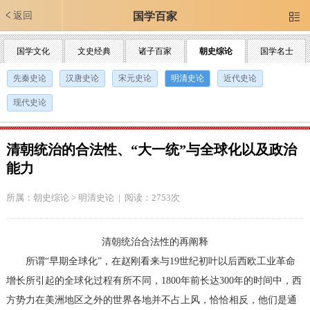
返回
国学百家

国学文化
文史经典
诸子百家
朝史综论
国学名士
先秦史论
汉唐史论
宋元史论
明清史论
近代史论
现代史论
清朝统治的合法性、“大一统”与全球化以及政治
能力
所属：
朝史综论
>
明清史论
| 阅读：2753次
清朝统治合法性的再阐释
所谓“早期全球化”，在赵刚看来与19世纪初叶以后西欧工业革命
增长所引起的全球化过程有所不同，1800年前长达300年的时间中，西
方势力在美洲地区之外的世界各地并不占上风，恰恰相反，他们是通