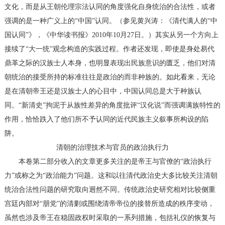
文化，而是从王朝伦理宗法认同的角度强化自身统治的合法性，或者
强调的是一种广义上的“中国”认同。（参见黄兴涛：《清代满人的“中
国认同”》，《中华读书报》2010年10月27日。）其实从另一个方向上
接续了“大一统”观念构造的实践过程。作者还发现，即使是身处易代
鼎革之际的汉族士人本身，也明显表现出民族意识的匮乏，他们对清
朝统治的接受所持的标准往往是政治的而非种族的。如此看来，无论
是在清朝帝王还是汉族士人的心目中，中国认同总是大于种族认
同。“新清史”拘泥于从族性差异的角度批评“汉化说”而强调满族特性的
作用，恰恰跌入了他们所不予认同的近代民族主义叙事所构设的陷
阱。
清朝的治理技术与官员的政治执行力
本卷第二部分收入的文章更多关注的是帝王与官僚的“政治执行
力”或称之为“政治能力”问题。这和以往清代政治史大多比较关注清朝
统治合法性问题的研究取向迥然不同。传统政治史研究相对比较侧重
宫廷内部对“朋党”的清剿或围绕清帝帝位的接替所造成的秩序变动，
虽然也涉及帝王在稳固政权时采取的一系列措施，包括礼仪的恢复与