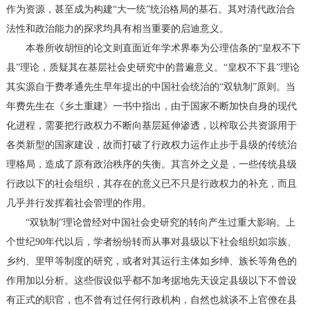
作为资源，甚至成为构建“大一统”统治格局的基石。其对清代政治合
法性和政治能力的探求均具有相当重要的启迪意义。
本卷所收胡恒的论文则直面近年学术界奉为公理信条的“皇权不下
县”理论，质疑其在基层社会史研究中的普遍意义。“皇权不下县”理论
其实源自于费孝通先生早年提出的中国社会统治的“双轨制”原则。当
年费先生在《乡土重建》一书中指出，由于国家不断加快自身的现代
化进程，需要把行政权力不断向基层延伸渗透，以榨取公共资源用于
各类新型的国家建设，故而打破了行政权力运作止步于县级的传统治
理格局，造成了原有政治秩序的失衡。其言外之义是，一些传统县级
行政以下的社会组织，其存在的意义已不只是行政权力的补充，而且
几乎并行发挥着社会管理的作用。
“双轨制”理论曾经对中国社会史研究的转向产生过重大影响。上
个世纪90年代以后，学者纷纷转而从事对县级以下社会组织如宗族、
乡约、里甲等制度的研究，或者对其运行主体如乡绅、族长等角色的
作用加以分析。这些假设似乎都不加考据地先天设定县级以下不曾设
有正式的职官，也不曾有过任何行政机构，自然也就谈不上官僚在县