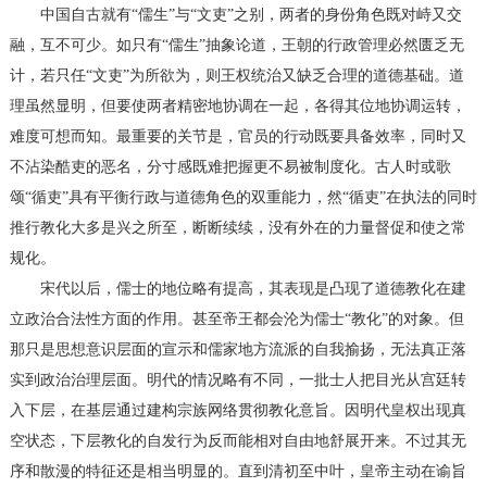
中国自古就有“儒生”与“文吏”之别，两者的身份角色既对峙又交
融，互不可少。如只有“儒生”抽象论道，王朝的行政管理必然匮乏无
计，若只任“文吏”为所欲为，则王权统治又缺乏合理的道德基础。道
理虽然显明，但要使两者精密地协调在一起，各得其位地协调运转，
难度可想而知。最重要的关节是，官员的行动既要具备效率，同时又
不沾染酷吏的恶名，分寸感既难把握更不易被制度化。古人时或歌
颂“循吏”具有平衡行政与道德角色的双重能力，然“循吏”在执法的同时
推行教化大多是兴之所至，断断续续，没有外在的力量督促和使之常
规化。
宋代以后，儒士的地位略有提高，其表现是凸现了道德教化在建
立政治合法性方面的作用。甚至帝王都会沦为儒士“教化”的对象。但
那只是思想意识层面的宣示和儒家地方流派的自我揄扬，无法真正落
实到政治治理层面。明代的情况略有不同，一批士人把目光从宫廷转
入下层，在基层通过建构宗族网络贯彻教化意旨。因明代皇权出现真
空状态，下层教化的自发行为反而能相对自由地舒展开来。不过其无
序和散漫的特征还是相当明显的。直到清初至中叶，皇帝主动在谕旨