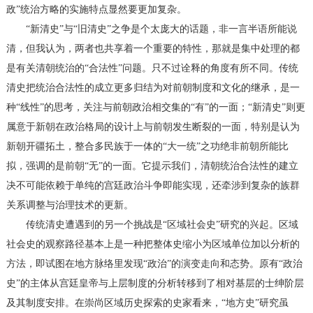
政”统治方略的实施特点显然要更加复杂。
“新清史”与“旧清史”之争是个太庞大的话题，非一言半语所能说
清，但我认为，两者也共享着一个重要的特性，那就是集中处理的都
是有关清朝统治的“合法性”问题。只不过诠释的角度有所不同。传统
清史把统治合法性的成立更多归结为对前朝制度和文化的继承，是一
种“线性”的思考，关注与前朝政治相交集的“有”的一面；“新清史”则更
属意于新朝在政治格局的设计上与前朝发生断裂的一面，特别是认为
新朝开疆拓土，整合多民族于一体的“大一统”之功绝非前朝所能比
拟，强调的是前朝“无”的一面。它提示我们，清朝统治合法性的建立
决不可能依赖于单纯的宫廷政治斗争即能实现，还牵涉到复杂的族群
关系调整与治理技术的更新。
传统清史遭遇到的另一个挑战是“区域社会史”研究的兴起。区域
社会史的观察路径基本上是一种把整体史缩小为区域单位加以分析的
方法，即试图在地方脉络里发现“政治”的演变走向和态势。原有“政治
史”的主体从宫廷皇帝与上层制度的分析转移到了相对基层的士绅阶层
及其制度安排。在崇尚区域历史探索的史家看来，“地方史”研究虽