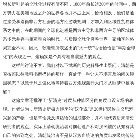
增长所引起的全球化过程有所不同，1800年前长达300年的时间中，西
方势力在美洲地区之外的世界各地并不占上风，恰恰相反，他们是通
过接受和遵循非西方社会的地方性游戏规则，才加入到区域性贸易体
系之中的。在此期间的全球化进程是西方主导和非西方主导的区域体
系多元并存与相互整合的时代，与后期全球化席卷世界一家独享的格
局完全不同。因此，乾隆朝所表述出的“大一统”话语恰恰是“早期全球
化”的表现之一。这确实是个具有相当震撼力的观点。
这样的讨论不禁让我们对以下武断的历史解释生出疑问：清朝是
否按照以往教科书所描述的那样一直处于一种让人不堪言及的闭关锁
国状态？以致于只是僵化地等待着西方炮舰轰开大门才从睡梦中被唤
醒？
这篇文章还批评了“新清史”过度从种族区分的角度自设立场的表
现。作者认为，新清史所极力拒斥的“汉化说”是20世纪民族主义思潮
兴起的产物，也是革命党反满话语的组成部分，并不能代表后来清史
研究者的观点。实际上清朝统治者对前朝遗产和对汉民族的认知有其
自己的独到之处。清朝统治者不是从汉族血统论的角度出发吸纳传统