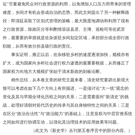
讼”尽量避免民众对行政资源的利用，以免增加人口压力而带来的管理
难度，乡间才有机会形成自治的态势。而此文则提出了另一种解释路
径：即清廷采取了区别式管理的策略，最大限度地调动和利用了现有
之行政资源，除政区分等和酌情添设县丞、主簿、巡检司等佐贰官
外，最重要的举措就是佐杂派驻乡间划定区域，承担部分或全部行政
职能，从而有效分担县级行政的责任。
事实证明，雍正以后，佐杂移驻乡村的速度逐渐加快，规模亦有
扩大，成为国家向乡村社会进行权力渗透的最重要根据，从而修正了
国家权力向地方大规模扩张始于清末新政的刻板论断。
稍作总结，从本卷文章的研究主题来看，清史研究要辟出新境大
致可以考虑在如下几个方向上有所掘进。一是须讨论“大一统”观念的
变化及其与早期全球化历程之间的关系；二是需要面对“新清史”的挑
战，处理好清朝对前代历史的传承与其自身独特性之间的关系；三是
在区分“政治合法性”与“政治能力”的基础上，注意皇权与中层官僚系统
之间如何进行协调互动，以强化其治理技术的应用效果等问题。
（此文为《新史学》丛刊第五卷序言中的部分内容。）