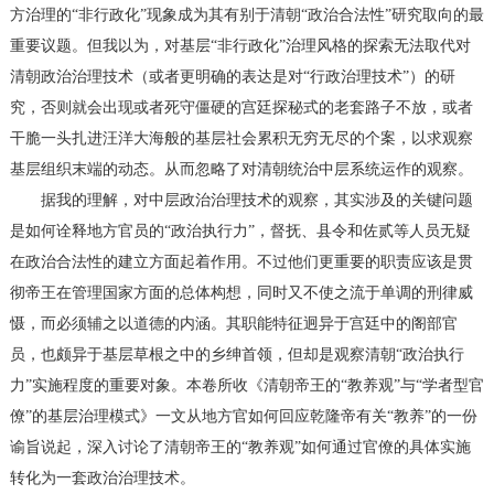
方治理的“非行政化”现象成为其有别于清朝“政治合法性”研究取向的最
重要议题。但我以为，对基层“非行政化”治理风格的探索无法取代对
清朝政治治理技术（或者更明确的表达是对“行政治理技术”）的研
究，否则就会出现或者死守僵硬的宫廷探秘式的老套路子不放，或者
干脆一头扎进汪洋大海般的基层社会累积无穷无尽的个案，以求观察
基层组织末端的动态。从而忽略了对清朝统治中层系统运作的观察。
据我的理解，对中层政治治理技术的观察，其实涉及的关键问题
是如何诠释地方官员的“政治执行力”，督抚、县令和佐贰等人员无疑
在政治合法性的建立方面起着作用。不过他们更重要的职责应该是贯
彻帝王在管理国家方面的总体构想，同时又不使之流于单调的刑律威
慑，而必须辅之以道德的内涵。其职能特征迥异于宫廷中的阁部官
员，也颇异于基层草根之中的乡绅首领，但却是观察清朝“政治执行
力”实施程度的重要对象。本卷所收《清朝帝王的“教养观”与“学者型官
僚”的基层治理模式》一文从地方官如何回应乾隆帝有关“教养”的一份
谕旨说起，深入讨论了清朝帝王的“教养观”如何通过官僚的具体实施
转化为一套政治治理技术。