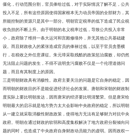
僵化，行动范围分割，官员俸给过低，对于实际情况了解不足，公共
投入不足，所有这些原因使得国家根本无力动员帝国的全部财力，其
所能控制的资源只是其中一部分。明朝官定税率的低下造成了民众税
收负担的不断上升。由于明朝的名义税率过低，导致公共投入非常
小，政府除了维持一条大运河和宫殿修缮外，并无其他公共基础建
设。而且财政收入的紧张造成官员的俸禄过低，以至于官员贪墨横
行，在税收之外任意课征。朱元璋采取残酷的政策惩治腐败，却仍然
无法阻止问题的发生，不得不说明贪污腐败不仅是一个伦理道德问
题，而且有其制度上的原因。
三是明朝财政具有消极性。政府主要关注的问题是它自身的稳定，因
而明朝的财政目的不是能促进经济社会的发展。唐朝和宋朝的财政制
度实际上要比明朝发达，因而唐宋的经济要比明清繁荣。但是唐宋给
明朝最大的启示就是地方势力太大会影响中央政府的稳定，所以明朝
从一建立就采取消极性财政政策，使得地方无法有足够财力对抗中央
政府。明朝在通过财政的软弱和高度集权解决了地方政府分裂倾向问
题的同时，也造成了中央政府自身财政动员能力的虚弱。因而政权一