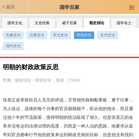
返回
国学百家

国学文化
文史经典
诸子百家
朝史综论
国学名士
先秦史论
汉唐史论
宋元史论
明清史论
近代史论
现代史论
明朝的财政政策反思
所属：
朝史综论
>
明清史论
| 阅读：2760次
张居正改革留给后人无尽的评说，尽管他性格刚毅果敢，勇于任事，
为人练达，选择的每个办事的官员都很能干，听从他的指令，而且通
过他十年的节流政策，使得明朝的统治延续了很久。但是张居正的改
革并没有达到法律治理的高度，仍然是一种人治的思路。他要求从皇
帝到官员都奉行节俭的政策来达到财政充裕的目标，但是他没有找到