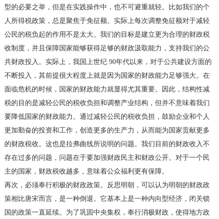
型的必要之举，但是在实践操作中，也不可避重就轻。比如我们的个
人所得税政策，总是聚焦于免征额。实际上每次调整免征额对于减轻
公民的税负起的作用不是太大。我们的目标是建立更为合理的财政税
收制度，并且保障国家能够获得足够的财政汲取能力，支持我们的公
共财政投入。实际上，我国上世纪 90年代以来，对于公共建设方面的
不断投入，其前提很大程度上就是因为国家的财政能力足够强大。在
面临危机的时候，国家的财政能力就显得尤其重要。因此，结构性减
税的目的是减轻公民的税收负担和调整产业结构，但并不意味着我们
要降低国家的财政能力。通过减轻公民的税收负担，鼓励企业和个人
更加勤奋的投资和工作，创造更多的生产力，从而能为国家贡献更多
的财政税收。这也是拉弗曲线所说明的问题。我们目前的财政收入不
存在过多的问题，问题在于要加强财政民主和财政公开。对于一个民
主的国家，财政税收越多，意味着公众福利更有保障。
再次，必须奉行积极的财政政策。反思明朝，可以认为明朝的财政政
策相比唐宋而言，是一种倒退。它基本上是一种内向型经济，闭关锁
国的政策一直延续。为了巩固中央集权，奉行消极财政，使得地方政