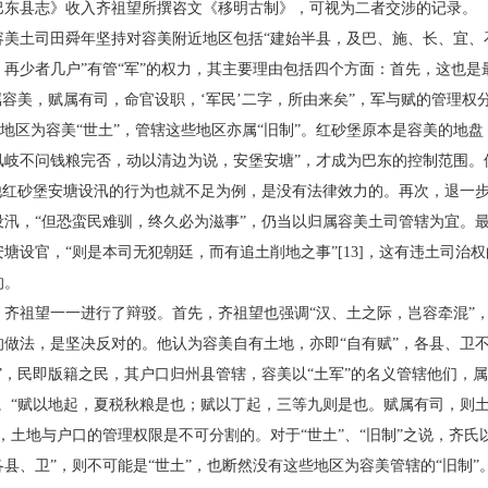
巴东县志》收入齐祖望所撰咨文《移明古制》，可视为二者交涉的记录。
土司田舜年坚持对容美附近地区包括“建始半县，及巴、施、长、宜、石、
再少者几户”有管“军”的权力，其主要理由包括四个方面：首先，这也是
属容美，赋属有司，命官设职，‘军民’二字，所由来矣”，军与赋的管理权
些地区为容美“世土”，管辖这些地区亦属“旧制”。红砂堡原本是容美的地盘，
凤岐不问钱粮完否，动以清边为说，安堡安塘”，才成为巴东的控制范围。
，他红砂堡安塘设汛的行为也就不足为例，是没有法律效力的。再次，退一
设汛，“但恐蛮民难驯，终久必为滋事”，仍当以归属容美土司管辖为宜。
塘设官，“则是本司无犯朝廷，而有追土削地之事”[13]，这有违土司治
的。
祖望一一进行了辩驳。首先，齐祖望也强调“汉、土之际，岂容牵混”，
的做法，是坚决反对的。他认为容美自有土地，亦即“自有赋”，各县、卫
”，民即版籍之民，其户口归州县管辖，容美以“土军”的名义管辖他们，属
为。“赋以地起，夏税秋粮是也；赋以丁起，三等九则是也。赋属有司，则
，土地与户口的管理权限是不可分割的。对于“世土”、“旧制”之说，齐氏
县、卫”，则不可能是“世土”，也断然没有这些地区为容美管辖的“旧制”