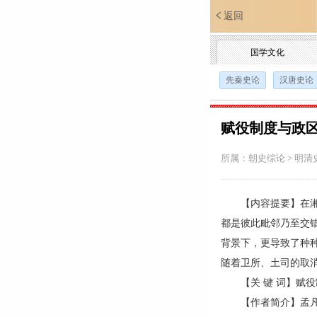
返回
国学文化
先秦史论
汉唐史论
赋役制度与政
所属：
朝史综论
>
明清
【内容提要】在湘鄂
都是彼此毗邻乃至交
背景下，更导致了种
随着卫所、土司的取
【关 键 词】赋役
【作者简介】孟凡松