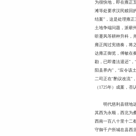
为很快地，即在雍正五
滩等处要求汉民赎回的
结案”，这是处理雍正
土地争端问题，派蕲
听蹇风等耕种升科，并
雍正阅过宪德奏，将
达雍正御览，傅敏在
勘，已即遵法退还”，
阳县界内”，“应令该
二司正在“酌议改流”
（1725年）成案，
明代慈利县辖地远迈
其西为永顺，西北为桑
西南一百八十里十二都
守御千户所城在县西