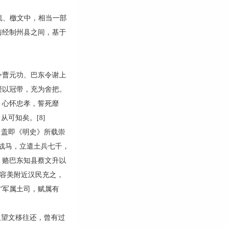
疏、檄文中，相当一部
与经制州县之间，基于
曹元功、巴东令谢上
授以冠带，充为舍把。
，心怀忠孝，誓死靡
可知矣。[8]
盖即《明史》所载崇
粮战马，立遣土兵七千，
，赂巴东知县蔡文升以
迫容美附近汉民充之，
“军属土司，赋属有
望文移往还，曾有过