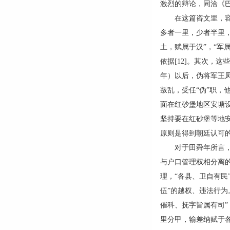
激烈的辩论，同洽《
在这篇咨文里，容美
多者一里，少者半里，
土，赋属于汉”，“军
依据[12]。其次，这
年）以后，伪将军王
叛乱，受任“伪”职
面在红砂堡地区安塘
坚持要在红砂堡等地安
原则是得到朝廷认可
对于田舜年所言，齐
与户口管理权相分离
理，“各县、卫自有民
伍”的越权、违法行
催科、抚字皆属有司”
里分甲，输差纳赋于各