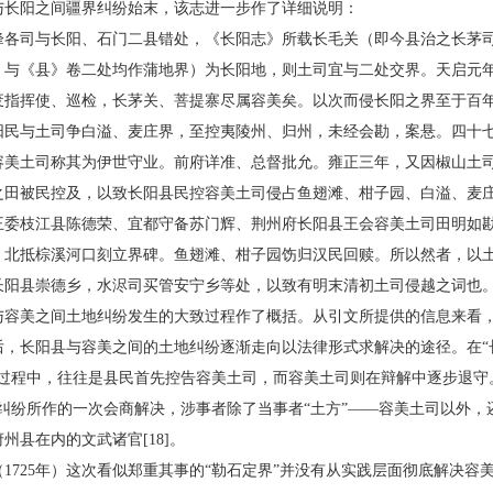
与长阳之间疆界纠纷始末，该志进一步作了详细说明：
司与长阳、石门二县错处，《长阳志》所载长毛关（即今县治之长茅司
》与《县》卷二处均作蒲地界）为长阳地，则土司宜与二处交界。天启元
废指挥使、巡检，长茅关、菩提寨尽属容美矣。以次而侵长阳之界至于百
阳民与土司争白溢、麦庄界，至控夷陵州、归州，未经会勘，案悬。四十
容美土司称其为伊世守业。前府详准、总督批允。雍正三年，又因椒山土
之田被民控及，以致长阳县民控容美土司侵占鱼翅滩、柑子园、白溢、麦
王委枝江县陈德荣、宜都守备苏门辉、荆州府长阳县王会容美土司田明如
，北抵棕溪河口刻立界碑。鱼翅滩、柑子园饬归汉民回赎。所以然者，以
阳县崇德乡，水浕司买管安宁乡等处，以致有明末清初土司侵越之词也。[
美之间土地纠纷发生的大致过程作了概括。从引文所提供的信息来看，
后，长阳县与容美之间的土地纠纷逐渐走向以法律形式求解决的途径。在“
生过程中，往往是县民首先控告容美土司，而容美土司则在辩解中逐步退守
纠纷所作的一次会商解决，涉事者除了当事者“土方”——容美土司以外，还
州县在内的文武诸官[18]。
725年）这次看似郑重其事的“勒石定界”并没有从实践层面彻底解决容