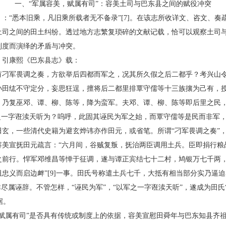
一、“军属容美，赋属有司”：容美土司与巴东县之间的赋役冲突
“悉本旧乘，凡旧乘所载者无不备录”[7]。在该志所收详文、咨文、奏
土司之间的田土纠纷。透过地方志繁复琐碎的文献记载，恰可以观察土司
制度而演绎的矛盾与冲突。
引康熙《巴东县志》载：
军畏调之奏，方欲举后四都而军之，况其所久假之后二都乎？考兴山令
孙田纮不守定分，妄思狂逞，擅将后二都里排覃守儒等十三族攘为己有，
，乃复巫邓、谭、柳、陈等，降为蛮军。夫邓、谭、柳、陈等即后里之民
之一字诳渎天听为？呜呼，此固其诬民为军之始，而覃守儒等是民而非军，从
，一些清代史籍为避玄烨讳亦作田元，或省笔。所谓“刁军畏调之奏”，
）容美宣抚田元疏言：“六月间，谷贼复叛，抚治两臣调用土兵。臣即捐行
之前行。悍军邓维昌等惮于征调，遂与谭正宾结七十二村，鸠银万七千两
忠义而启边衅”[9]一事。田氏号称遣土兵七千，大抵有相当部分实乃逼
非尽属诬辞。不管怎样，“诬民为军”，“以军之一字诳渎天听”，遂成为田氏
据。
属有司”是否具有传统或制度上的依据，容美宣慰田舜年与巴东知县齐祖