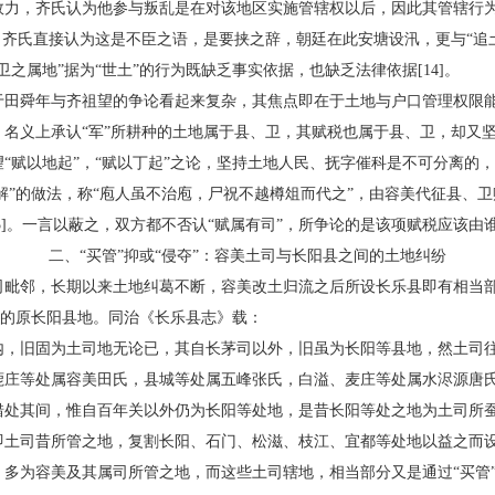
效力，齐氏认为他参与叛乱是在对该地区实施管辖权以后，因此其管辖行
，齐氏直接认为这是不臣之语，是要挟之辞，朝廷在此安塘设汛，更与“追
卫之属地”据为“世土”的行为既缺乏事实依据，也缺乏法律依据[14]。
舜年与齐祖望的争论看起来复杂，其焦点即在于土地与户口管理权限能
，名义上承认“军”所耕种的土地属于县、卫，其赋税也属于县、卫，却又
“赋以地起”，“赋以丁起”之论，坚持土地人民、抚字催科是不可分离的
印解”的做法，称“庖人虽不治庖，尸祝不越樽俎而代之”，由容美代征县、
15]。一言以蔽之，双方都不否认“赋属有司”，所争论的是该项赋税应该由
二、“买管”抑或“侵夺”：容美土司与长阳县之间的土地纠纷
邻，长期以来土地纠葛不断，容美改土归流之后所设长乐县即有相当部
夺”的原长阳县地。同治《长乐县志》载：
旧固为土司地无论已，其自长茅司以外，旧虽为长阳等县地，然土司往
鹿庄等处属容美田氏，县城等处属五峰张氏，白溢、麦庄等处属水浕源唐
错处其间，惟自百年关以外仍为长阳等处地，是昔长阳等处之地为土司所
土司昔所管之地，复割长阳、石门、松滋、枝江、宜都等处地以益之而设为
为容美及其属司所管之地，而这些土司辖地，相当部分又是通过“买管”