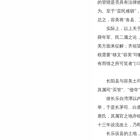
的管辖是否具有法律
为。至于“蛮民难驯”
总之，容美将“各县、
实际上，以上关于田
舜年军、民二属之论
美方面来征解；齐祖望
税需要“移文”容美“
有而情之所可笑者”[
长阳县与容美土司毗
其属司“买管”、“侵
彼长乐自湾潭以内，
举，于是长茅司、白
唐氏，其属官之地亦
十三年设流改土，乃即
长乐设县的土地，多