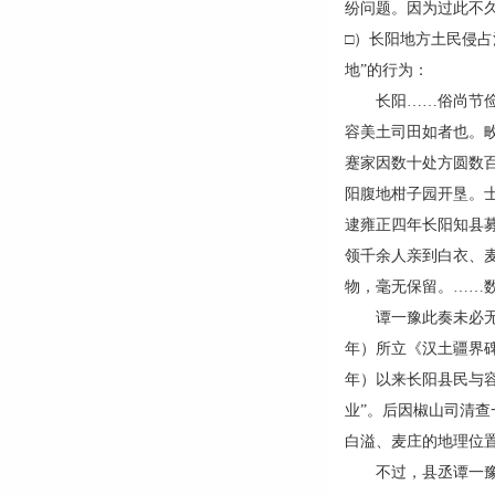
纷问题。因为过此不久
□）长阳地方土民侵占
地”的行为：
长阳……俗尚节俭，
容美土司田如者也。
蹇家因数十处方圆数
阳腹地柑子园开垦。
逮雍正四年长阳知县
领千余人亲到白衣、
物，毫无保留。……数
谭一豫此奏未必无据
年）所立《汉土疆界碑
年）以来长阳县民与容
业”。后因椒山司清查
白溢、麦庄的地理位置
不过，县丞谭一豫之