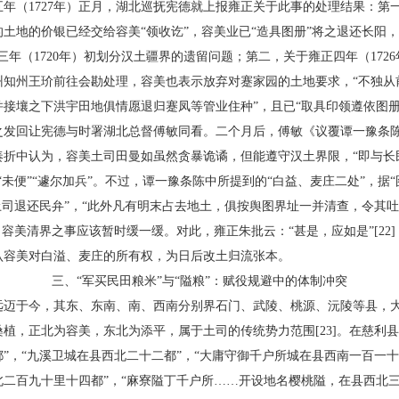
年（1727年）正月，湖北巡抚宪德就上报雍正关于此事的处理结果：第
土地的价银已经交给容美“领收讫”，容美业已“造具图册”将之退还长阳，
三年（1720年）初划分汉土疆界的遗留问题；第二，关于雍正四年（172
州知州王玠前往会勘处理，容美也表示放弃对蹇家园的土地要求，“不独从
接壤之下洪宇田地俱情愿退归蹇凤等管业住种”，且已“取具印领遵依图册碑
之发回让宪德与时署湖北总督傅敏同看。二个月后，傅敏《议覆谭一豫条
奏折中认为，容美土司田曼如虽然贪暴诡谲，但能遵守汉土界限，“即与长
“未便”“遽尔加兵”。不过，谭一豫条陈中所提到的“白益、麦庄二处”，据“
土司退还民弁”，“此外凡有明末占去地土，俱按舆图界址一并清查，令其吐
，容美清界之事应该暂时缓一缓。对此，雍正朱批云：“甚是，应如是”[22
否认容美对白溢、麦庄的所有权，为日后改土归流张本。
三、“军买民田粮米”与“隘粮”：赋役规避中的体制冲突
于今，其东、东南、南、西南分别界石门、武陵、桃源、沅陵等县，大
植，正北为容美，东北为添平，属于土司的传统势力范围[23]。在慈利县
”，“九溪卫城在县西北二十二都”，“大庸守御千户所城在县西南一百一十
北二百九十里十四都”，“麻寮隘丁千户所……开设地名樱桃隘，在县西北