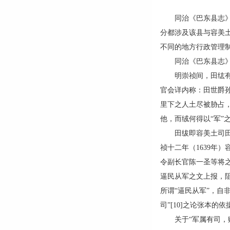
同治《巴东县志》：
分都涉及该县与容美
不同的地方行政管理
同治《巴东县志》
明崇祯间，田纮有刁
官会详内称：田世爵
里下之人土尽被胁占
他，而绒何得以“军”
田绂即容美土司田玄
祯十二年（1639年
令副长官陈一圣等将
逼民从军之文上报，阻
所谓“逼民从军”，自
司”[10]之论张本的依
关于“军属有司，赋