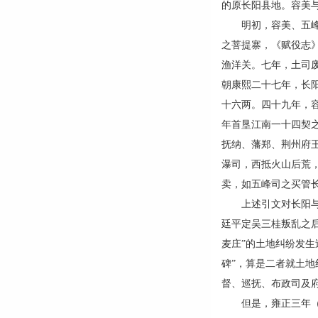
的原长阳县地。容美
明初，容美、五峰各
之菩提寨，《赋役志
渔洋关。七年，土司
朝康熙二十七年，长
十六两。四十九年，
年首垦江南一十四契
抚纳、藩郑、荆州府
瀑司，西抵火山后荒
卖，如五峰司之买管长
上述引文对长阳与容
廷平定吴三桂叛乱之
麦庄”的土地纠纷发
碑”，算是二者就土地
督、巡抚、布政司及府
但是，雍正三年（1