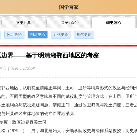
国学百家
文史经典
诸子百家
朝史综论
宋元史论
明清史论
近代史论
现代史论
区边界——基于明清湘鄂西地区的考察
史论
| 阅读：2751次
西地区，从明初至清雍正年间，土司、卫所等特殊形式的政区与经制州
错的。不同类型的政区意味着不同的赋役制度与管理方式，在土司、卫所
种土地纠纷与赋役规避问题。清雍正间，通过改卫归流与改土归流，三者
消与州县政区主体地位的确立而逐渐消弭。
制度；政区边界容美土司
（1979—），男，湖北建始人，安顺学院政史与法律系副教授，历史