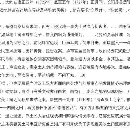
，大约在雍正四年（1726年）底至五年（1727年）正月间，长阳县县
汉地并请在该地立界碑及移驻武员折》，仍在要求“立界碑”、“驻武员”，
命盗两案从所未闻，但有土侵汉地一事为士民痛心切齿者。……未有逼
畋如系老土司田舜年之子，曾入内籍为通州州判。……乃曼如贪暴性成，
百里攘为世守之业。前此肆害边境，臣虽耳闻，尚未目击。至康熙六十一
士民望风胆落，男妇奔徙，控告在案。承审官差提质审，畋如将要犯藏匿
募民垦种，有蹇姓族众回蹇家园籍领垦。曼如遣人诱以多金，令其远去。
麦庄，声言巡边，喝令土人勿得耀粮与蹇姓。适蹇姓耀有内地谷米。曼如
年之内，两次侵凌，平昔猖獗，不问可知。[19]
，但也要联系当时汉土双方所面临的处境与前后事态的发展情势来理解。
》铭文载，白溢（有关文献亦作白衣、白益）、麦庄之地的归属纠纷，乃康
美土司之间积年未结之案。康熙四十九年（1710年）“清查汉土之案”，
一十四契之田，再度被长阳县民“牵连控及”。有关方面勘查的结果是将之
、遗址遗迹、汉土民人居住现状和田赋缴纳情况来看，它都更应该属于容美
条奏容美土司事宜折更像是湖广有司系统为了实现容美改土归流而有意