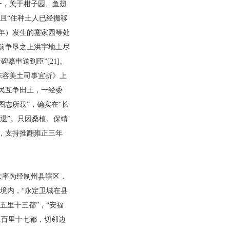
一，关于柑子园、鱼翅
且“住种土人已经搬移
6年）发生的蹇家园等处
前争垦之上洪宇地土尽
摹申送到臣”[21]。
陈容美土司事宜折》上
民互争田土，一经委
图志所载”，确实在“长
退”。只因桑植、保靖
]，支持推翻雍正三年
率为经制州县辖区，
境内，“永定卫城在县
五里十三都”，“安福
三百里十七都，切邻边