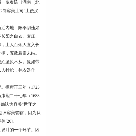
丞谭一豫奏陈《湖南（北
抑制容美土司“土侵汉
近内地、阳奉阴违如
将长阳之白衣、麦庄、
年，土人百余人直入长
抗拒，五载悬案未结。
蹇姓坚执不从。曼如带
纵人抄抢，并农器什
据雍正三年（1725
熙二十七年（1688
被确认为容美“世守之
划归容美管辖，因为从
[20]。
设计的一个环节。因