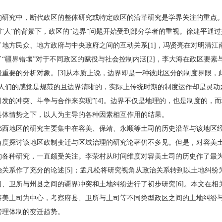
究中，断代政区的整体研究或特定政区的沿革研究是学界关注的重点。
调“人”的背景下，政区的“边界”问题开始受到部分学者的重视。徐建平通
地方民众、地方政府与中央政府之间的互动关系[1]，冯贤亮在对明清江
“疆界错壤”对于不同政区的赋役与社会控制内涵[2]，李大海在政区要素
重要的分析对象。[3]从本质上说，边界即是一种彼此区分的制度界限，
给人们的感觉是规范的且边界清晰的，实际上传统时期的制度运作却是灵动
发的冲突、斗争与合作来实现”[4]。边界不仅是地理的，也是制度的，
具体情势之下，以人为主导的各种因素相互作用的结果。
地区的研究主要集中在容美、保靖、永顺等土司的历史沿革与该地区经
角度探讨该地区政制变迁与区域治理的研究论著仍不多见。但是，对容美
的各种研究，一直颇受关注。李荣村从时间维度对容美土司的历史作了最
关系作了充分的论述[5]；孟凡松将研究视角从政治关系转到以土地纠纷
、卫所与州县之间的疆界冲突和土地纠纷进行了初步研究[6]。本文在相
容美土司为中心，考察府县、卫所与土司等不同类型政区之间的土地纠纷
管理体制的变迁趋势。