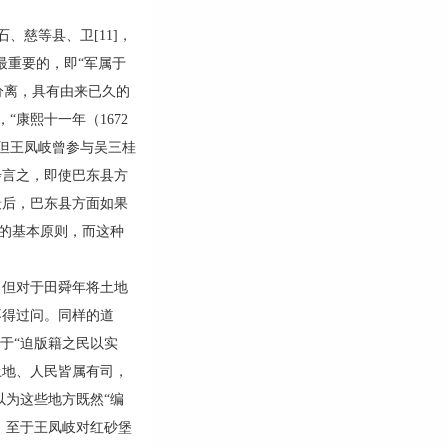
慈等县、卫[11]，
最重要的，即“军属于
分离，具有由来已久的
“康熙十一年（1672
但王凤岐曾参与吴三桂
步言之，即使巴东县方
最后，巴东县方面如果
权的基本原则，而这种
但对于田舜年将土地
不得过问。同样的道
于“迫版籍之民以实
土地、人民皆属有司，
以为这些地方既然“编
。至于王凤岐对红砂堡