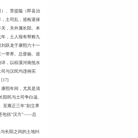
）、菩提隘（即县治
年，土司乱，巡检退保
年关，关外属长阳。本
七年，土人报有帮粮九
司刘跃龙于康熙六十一
庄一带界。总督杨、巡
勘详，以棕溪河南抵水
土司与汉民均违例买
17]
康熙年间，尤其是清
长阳民与土司争白溢、
。至雍正三年“刻立界
包括“汉方”——总
美与长阳之间的土地纠