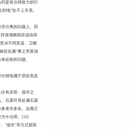
为仍是有法律效力的行
土削地”扯不上关系。
否分离的问题上。田
坚持该项赋税应该由容
，坚决不同意县、卫赋
卫赋役实属“事之所莫须
谁来征收的问题。
分辖地属于原容美及
往有买管、侵夺之
氏、石梁司等处属石梁
蚕食者亦多矣。迨雍正
今治焉。[16]
、“侵夺”等方式获取