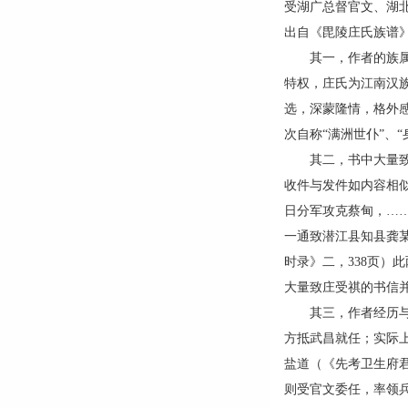
受湖广总督官文、湖
出自《毘陵庄氏族谱
其一，作者的族属为
特权，庄氏为江南汉
选，深蒙隆情，格外感
次自称“满洲世仆”、
其二，书中大量致庄
收件与发件如内容相
日分军攻克蔡甸，…
一通致潜江县知县龚
时录》二，338页）
大量致庄受祺的书信
其三，作者经历与庄
方抵武昌就任；实际
盐道（《先考卫生府
则受官文委任，率领