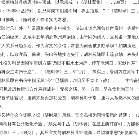
松藩镇总兵德恩“摘去顶戴，以示惩戒”（《胡林翼集》一，230页）；
：“昨奉中丞行知，以兄与阁下剿捕不利，择去顶戴。”（《随时录》三，
似可推断，《随时录》作者实为常恩。
时录》外，与常恩相关的史料极少，仅知其道光间曾仕宦贵州，先后担
后任的经历。从咸丰五年初赴荆州筹饷始，由于同为旗人，且具备一定地
二人关系日趋亲近。作为官文的亲信，常恩为何会被参劾革职？如前所述
失利，以致宜昌、保康、兴山等地接连失守，胡林翼随即上疏参劾，称失利
此役失利是因湘军唐训方部“乃以不服水土为辞，停车老河口，彩觞作寿”
将众过均归于恩”，（《随时录》三，811页）。事实上，唐训方在湘军
胡林翼即在书信中指斥其“今年已颓唐，昨日又不肯出（战），……甘告奋
，可见常恩称唐训方作寿避战并非无根之谈。另一方面，早在贵州为官时，
恩被革除官职，唐训方反而加功受赏，胡林翼对于常、唐两人截然不同的
嫌。
持什么立场呢？据《随时录》所载，官文虽极为同情常恩的遭遇：“（
愿与胡林翼公开激化矛盾，“须先与中丞（胡林翼）在皇上前打官司，方能
时录》三，809页）。其后官文与胡林翼几经磋商，希望将常恩“开复原