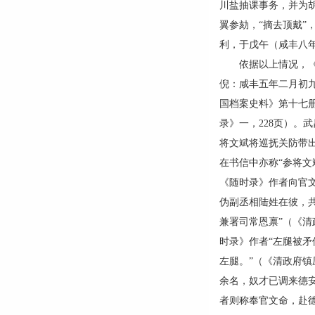
川盐抽课事务，并为
翼参劾，“摘去顶戴”
利，于戊午（咸丰八
依据以上情况，《随
倪：咸丰五年二月初
国档案史料》第十七册
录》一，228页）。
将文斌将巡抚关防带出
在书信中亦称“参将文
《随时录》作者向官
伪副丞相陆姓在彼，共
兼署司常恩禀”（《清
时录》作者“左腿被矛
左腿。”（《清政府镇
余名，奴才已调来德安
者则称奉官文命，赴德