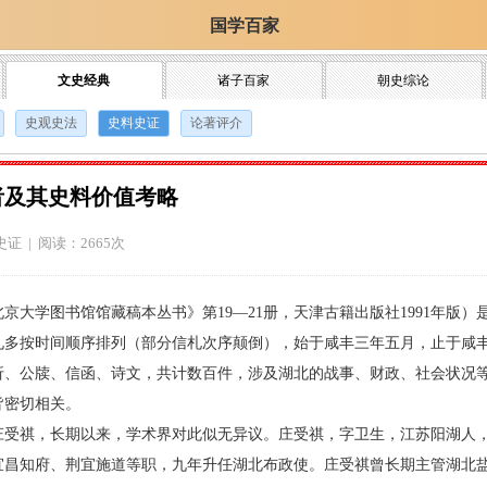
国学百家
文史经典
诸子百家
朝史综论
史观史法
史料史证
论著评介
者及其史料价值考略
史证
| 阅读：2665次
学图书馆馆藏稿本丛书》第19—21册，天津古籍出版社1991年版）
札多按时间顺序排列（部分信札次序颠倒），始于咸丰三年五月，止于咸
折、公牍、信函、诗文，共计数百件，涉及湖北的战事、财政、社会状况
皆密切相关。
祺，长期以来，学术界对此似无异议。庄受祺，字卫生，江苏阳湖人，
宜昌知府、荆宜施道等职，九年升任湖北布政使。庄受祺曾长期主管湖北