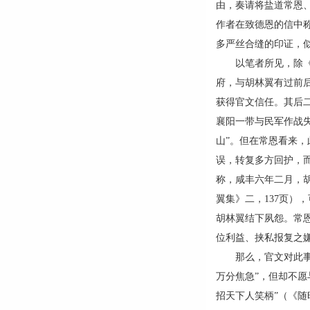
由，奏请将盐道常恩、
作者在致德恩的信中称
多严丝合缝的印证，
以笔者所见，除《随
府，与胡林翼有过前
获得官文信任。其后
襄阳一带与民军作战
山”。但在常恩看来，
误，转复多方回护，而
称，咸丰六年二月，
翼集》二，137页）
胡林翼结下夙怨。常
位利益、挟私报复之
那么，官文对此事又
万分焦急”，但却不
招天下人笑柄”（《随