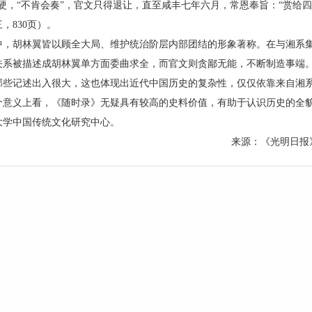
硬，“不肯会奏”，官文只得退让，直至咸丰七年六月，常恩奉旨：“赏给四
，830页）。
胡林翼皆以顾全大局、维护统治阶层内部团结的形象著称。在与湘系集
关系被描述成胡林翼单方面委曲求全，而官文则贪鄙无能，不断制造事端
那些记述出入很大，这也体现出近代中国历史的复杂性，仅仅依靠来自湘
个意义上看，《随时录》无疑具有较高的史料价值，有助于认识历史的全
学中国传统文化研究中心。
来源：《光明日报》2