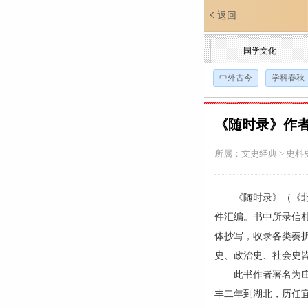
返回
国学文化
中外古今
学科春秋
《随时录》作
所属：
文史经典
>
史料
《随时录》（《北京大
件汇编。书中所录信
体抄写，收录各类奏
史、政治史、社会史
此书作者署名为庄受
丰二年到湖北，历任