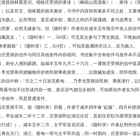
北巡抚胡林翼赏识。细检庄受祺的著述（《枫南山馆遗集》）、家传（《
》）以及官文、胡林翼的相关奏折，与书中内容却有诸多不符之处，主要
旗人。众所周知，直至咸丰朝，满汉之间仍不能通婚。参与选秀女、与
族世家，自然无缘参与。但《随时录》作者却在咸丰五年致京中友人的信中
佩莫名，”（《随时录》一，569页）可见其女参与了秀女挑选。不惟如
“身隶旗籍”（《随时录》三，824页），可知其族属绝非汉人，应为旗人。
受祺的信件与同日其他发件内容相同。书信集中含有收件与发件本不足
似，则令人感到蹊跷。如咸丰五年九月二十六日，一通致庄受祺的信中提及
…李光荣将所掳贼物并抄抢民财乘夜拔营，……以致贼知虚实，民怀怨恨、
某的信中称：“月之二十日攻克蔡甸……乃李光荣搜掠民财、乘夜潜行，以
此两通书信不仅所述内容一致，甚至语气都完全相同，可知两信作者实为
并非收件，而是普通发件。
受祺不符。据《随时录》所载，作者于咸丰四年春“起服”，四月补授湖
上，早在咸丰二年十二月，庄受祺即赴湖北任官，其初任官职为署理安襄
君行述》）。咸丰五年二月，太平军攻克武昌，《随时录》作者赴荆州办
兵勇在天门、潜江、蔡甸一带与太平军作战；同一时期内，庄受祺却一直