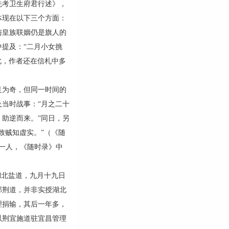
先考卫生府君行述》，
体现在以下三个方面：
皇族联姻仍是旗人的
提及：“二月小女挑
此，作者还在信札中多
为奇，但同一时间的
当时战事：“月之二十
助逆而来。”同日，另
致贼知虚实。”（《随
同一人，《随时录》中
北盐道，九月十九日
郧荆道，并非实授湖北
理捐输，其后一年多，
以荆宜施道驻宜昌管理