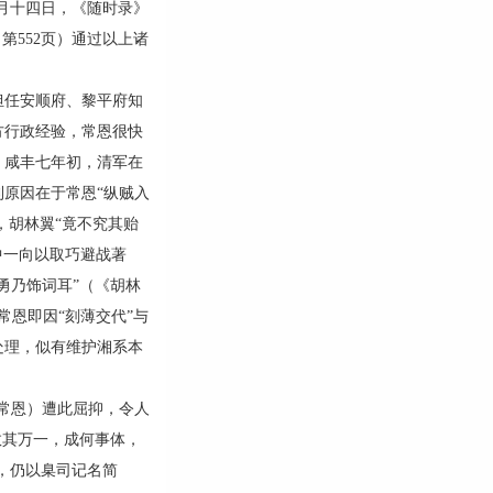
二月十四日，《随时录》
第552页）通过以上诸
任安顺府、黎平府知
方行政经验，常恩很快
，咸丰七年初，清军在
原因在于常恩“纵贼入
，胡林翼“竟不究其贻
中一向以取巧避战著
勇乃饰词耳”（《胡林
常恩即因“刻薄交代”与
处理，似有维护湘系本
常恩）遭此屈抑，令人
救其万一，成何事体，
官，仍以臬司记名简