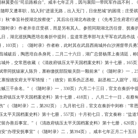
胡林翼委任“司后路粮台”。咸丰七年正月，因与襄阳一带民军作战不利，
，随即又遭革职，陷入到“进退无路，出入无门，日坐愁城”的困境；庄受
年）秋“奉旨补授湖北按察使”，其后出任湖北布政使（《先考卫生府君行
时录》作者并非庄受祺，而是另有其人。参照同期湖北历任督、抚奏折
九日，湖北巡抚陶恩培在奏折中提到，盐道常恩率部与太平军在武昌作战
，103页）；《随时录》作者称，此时其在武昌西南城外白沙洲督带兵
武昌城破后，陶恩培自杀身死，二月二十六日，湖广总督杨霈上奏清廷，
城外，交常恩收藏（《清政府镇压太平天国档案史料》第十七册，165
斌带同抚辕家人陈升，禀称缴抚部院银关防一颗前来”（《随时录》一，2
文禀报德安府太平军情报：“（德安）前系伪正丞相、副丞相二人踞守，现
贼三千余名。”（《随时录》一，330页）六月二十三日，官文在奏折中
政府镇压太平天国档案史料》第十七册，418页）。八月二十一日，在蔡
伤”（《随时录》二，第202页）；九月初七日，官文在奏折中则称：“常
压太平天国档案史料》第十七册，557页）十月初七日，官文奏称：“盐
留办善后事宜。”（《清政府镇压太平天国档案史料》第十七册，620页
安“办理安抚事宜”（《随时录》二，第394页）。咸丰七年正月二十五