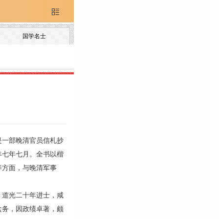

国学名士
是一部晚清官员信札抄
丰七年七月。全书以楷
等方面，与晚清军事
道光二十年进士，咸
盐务，因政绩卓著，颇