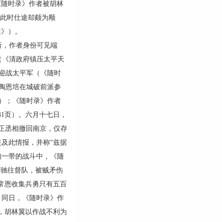
《随时录》作者被胡林
祺此时仕途却颇为顺
述》）。
，作者身份可见端
（《清政府镇压太平天
勇迎战太平军（《随时
称陶恩培在城破前派参
页）；《随时录》作者
31页）。六月十七日，
正丞相撤回南京，仅存
提及此情报，并称“兹据
甸一带的战斗中，《随
恩驰往督队，被贼矛伤
道常恩收集兵勇只有五百
）同日，《随时录》作
日，胡林翼以作战不利为