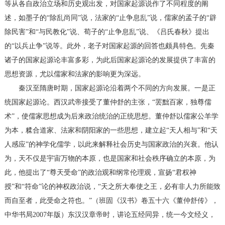
等从各自政治立场和历史观出发，对国家起源说作了不同程度的阐
述，如墨子的“除乱尚同”说，法家的“止争息乱”说，儒家的孟子的“辟
除民害”和“与民教化”说、荀子的“止争息乱”说、《吕氏春秋》提出
的“以兵止争”说等。此外，老子对国家起源的回答也颇具特色。先秦
诸子的国家起源论丰富多彩，为此后国家起源论的发展提供了丰富的
思想资源，尤以儒家和法家的影响更为深远。
秦汉至隋唐时期，国家起源论沿着两个不同的方向发展。一是正
统国家起源论。西汉武帝接受了董仲舒的主张，“罢黜百家，独尊儒
术”，使儒家思想成为后来政治统治的正统思想。董仲舒以儒家公羊学
为本，糅合道家、法家和阴阳家的一些思想，建立起“天人相与”和“天
人感应”的神学化儒学，以此来解释社会历史与国家政治的兴衰。他认
为，天不仅是宇宙万物的本原，也是国家和社会秩序确立的本原，为
此，他提出了“尊天受命”的政治观和纲常伦理观，宣扬“君权神
授”和“符命”论的神权政治说，“天之所大奉使之王，必有非人力所能致
而自至者，此受命之符也。”（班固《汉书》卷五十六《董仲舒传》，
中华书局2007年版）东汉汉章帝时，讲论五经同异，统一今文经义，