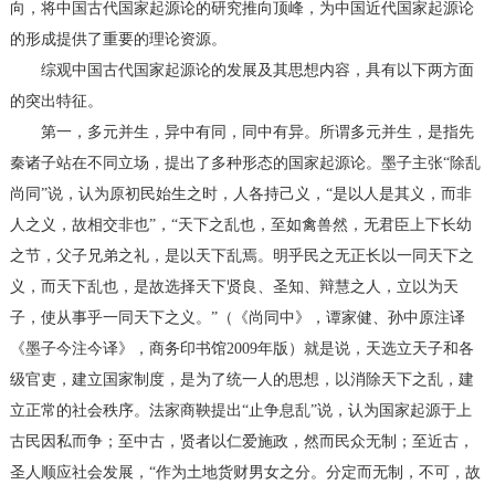
向，将中国古代国家起源论的研究推向顶峰，为中国近代国家起源论
的形成提供了重要的理论资源。
综观中国古代国家起源论的发展及其思想内容，具有以下两方面
的突出特征。
第一，多元并生，异中有同，同中有异。所谓多元并生，是指先
秦诸子站在不同立场，提出了多种形态的国家起源论。墨子主张“除乱
尚同”说，认为原初民始生之时，人各持己义，“是以人是其义，而非
人之义，故相交非也”，“天下之乱也，至如禽兽然，无君臣上下长幼
之节，父子兄弟之礼，是以天下乱焉。明乎民之无正长以一同天下之
义，而天下乱也，是故选择天下贤良、圣知、辩慧之人，立以为天
子，使从事乎一同天下之义。”（《尚同中》，谭家健、孙中原注译
《墨子今注今译》，商务印书馆2009年版）就是说，天选立天子和各
级官吏，建立国家制度，是为了统一人的思想，以消除天下之乱，建
立正常的社会秩序。法家商鞅提出“止争息乱”说，认为国家起源于上
古民因私而争；至中古，贤者以仁爱施政，然而民众无制；至近古，
圣人顺应社会发展，“作为土地货财男女之分。分定而无制，不可，故