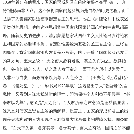
1960年版）在他看来，国家的形成和君主的统治根本在于“德”，“贞
符”是德而非天命。这不仅将国家的起源视为是自然的历史过程，而且
弘扬了先秦儒家以道德来衡定君王的思想。他在《封建论》中也表述
了类似的思想。他的这些思想将中国古代国家起源论推向中古思想高
峰。随着历史的进步，明清启蒙思想家从自然主义人性论出发讨论君
主和国家的起源和本质，否定以性善论为基础的圣王君主论，主张君
因民存，肯定国家起源和发展是不断进步的，开辟了国家起源论发展
的新方向。王夫之说：“天之使人必有君也，莫之为而为之。故其始
也，各推其德之长人、功之及人者而奉之，因而尤有所推以为天子。
人非不欲自贵，而必有奉以为尊，人之公也。”（王夫之《读通鉴论》
卷一《秦始皇一》，中华书局1975年版）这既指出了人“欲自贵”的自
私性，又看到人谋求私欲时的理性，即为保护个人利益不受侵害，“必
奉君以为尊”，这又是“人之公”。而人君所奉之君必须是德功俱显者，
这又是对儒家圣贤君主沦的新解释。质言之，国家的形成和君主的出
现是寻求私欲的人为实现个人利益最大化所做出的瓔陸选择。顾炎武
说：“白天下为家，各亲其亲，各子其子，而人之有私，固情之所不能