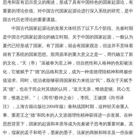
思考和富有启示意义的阐述，形成了具有中国特色的国家起源论，有
重要的理论价值。对中国古代国家起源论进行深入系统的研究，是中
国古代历史理论的重要课题。
中国古代国家起源论的发展大体经历了以下几个阶段。先秦时期
是中国古代国家起源论的确立时期。关于中国的国家起源，一般认为
夏代已经形成了国家。有了国家，就会有国家观念，但这并不意味着
就有了系统的国家思想。殷周鼎革的重大意义之是一，周代确立了新
的文化，“天（帝）”虽被奉为至上神，但自然性和人格神的色彩被淡
化，它被赋予了“德”的品格和意义，成为一种道德理陸精神和终极价
值追求。同时，统治者能够获得国家权力来统治“民”，既在于天赋予
其“德”，也在于民众对其德的认同，“皇天无亲，惟德是辅。民心无
常，惟惠之怀。”（《周书?蔡仲之命》，李民、王健撰《尚书译
注》，上海古籍出版社2004年版）春秋战国时期，这种轻天命重人
事、重君王之“德”和民本的人文道德理性精神获得进一步发展。在种
思想背景下，国家的起源和本质等成为先秦诸子思考的重要对象。其
中，儒家的孟子和荀子，墨家的墨子、法家的商鞅和韩非及一些杂家