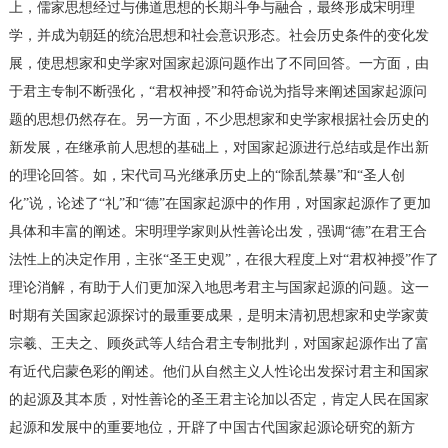
上，儒家思想经过与佛道思想的长期斗争与融合，最终形成宋明理
学，并成为朝廷的统治思想和社会意识形态。社会历史条件的变化发
展，使思想家和史学家对国家起源问题作出了不同回答。一方面，由
于君主专制不断强化，“君权神授”和符命说为指导来阐述国家起源问
题的思想仍然存在。另一方面，不少思想家和史学家根据社会历史的
新发展，在继承前人思想的基础上，对国家起源进行总结或是作出新
的理论回答。如，宋代司马光继承历史上的“除乱禁暴”和“圣人创
化”说，论述了“礼”和“德”在国家起源中的作用，对国家起源作了更加
具体和丰富的阐述。宋明理学家则从性善论出发，强调“德”在君王合
法性上的决定作用，主张“圣王史观”，在很大程度上对“君权神授”作了
理论消解，有助于人们更加深入地思考君主与国家起源的问题。这一
时期有关国家起源探讨的最重要成果，是明末清初思想家和史学家黄
宗羲、王夫之、顾炎武等人结合君主专制批判，对国家起源作出了富
有近代启蒙色彩的阐述。他们从自然主义人性论出发探讨君主和国家
的起源及其本质，对性善论的圣王君主论加以否定，肯定人民在国家
起源和发展中的重要地位，开辟了中国古代国家起源论研究的新方