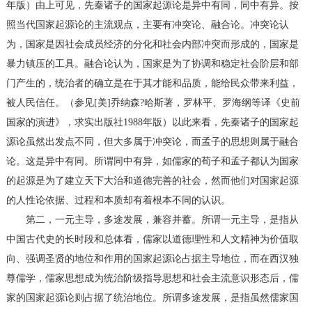
年版）由上可见，先秦诸子的国家起源论是异中有同，同中有异。按
照当代国家起源论的主流观点，主要有冲突论、融合论。冲突论认
为，国家是因社会成员经济的分化和社会内部冲突而形成的，国家是
暴力镇压的工具。融合论认为，国家是为了协调和稳定社会阶层和部
门产生的，统治者的确立是在于其才能和品质，能给民众带来利益，
被人民信任。（参见[美]乔纳森?哈斯著，罗林平、罗海纲等译《史前
国家的演进》，求实出版社1988年版）以此来看，先秦诸子的国家起
源论虽然出发点不同，但大多属于冲突论，而孟子的思想则属于融合
论。这是异中有同。所谓同中有异，如儒家的荀子和孟子都认为国家
的起源是为了建立天下大治和道德完善的社会，然而他们对国家起源
的人性论依据、过程和本质却有着根本不同的认识。
第二，一元主导，多途发展，兼容并蓄。所谓一元主导，是指从
中国古代史的长时段和总体看，儒家以道德理性和人文精神为价值取
向、强调圣贤的地位和作用的国家起源论占据主导地位，而在西汉独
尊儒学，儒家思想成为统治阶级指导思想和社会主流意识形态后，儒
家的国家起源论则占据了统治地位。所谓多途发展，是指虽然儒家国