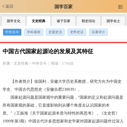
返回
国学百家

国学文化
文史经典
诸子百家
朝史综论
国学名士
中外古今
学科春秋
史观史法
史料史证
论著评介
中国古代国家起源论的发展及其特征
所属：
文史经典
>
中外古今
| 阅读：1704次
【作者简介】徐国利，安徽大学历史系教授，研究方向为中国史
学史、中国古代思想史（安徽合肥230039）。
国家起源问题是国家观中的重要问题，“国家的定义和起源问题是
所有国家观的基础，它直接影响到从哪个角度去认识国家的本
质。”（王振海《关于国家起源本质与特性的再思考》，《文史哲》
1999年第3期）中国古代许多思想家和史学家对国家起源问题作过深入