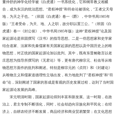
董仲舒的神学化经学被《白虎通》一书系统化，它和纲常教义相糅
合，成为东汉的统治思想。“君权神授”和符命论被强化，“王者父天母
地，为天之子也。”（班固《白虎通》卷一《爵》，中华书局1985年
版）“王者受命，为天、地、人之职，故分职以置三公。”（班固《白
虎通》卷一《封公侯》，中华书局1985年版）这种“君权神授”论及国
家起源论是班固撰写《汉书》的指导思想。二是一些思想家和史学家
结合道家、法家和先秦儒家有关国家起源的思想以及中国历史上的唯
物思想，对正统的国家起源论加以批判。其中，既有东晋鲍敬言以老
庄思想为指导所撰写的《无君论》等，更有唐代柳宗元、杜佑等从唯
物思想方面作的批判和阐述。特别是柳宗元的《贞符》和《封建论》
从唯物主义和儒家道德理性立场出发，有力地批判了“君权神授”和“符
命”论，深刻阐述了国家的形成是客观的历史发展过程，达到了当时国
家起源论发展的高峰。
宋元明清时期，国家起源论得到丰富和新发展。这一时期，在政
治上，君主专制不断强化，同时，社会却趋向宗族化和平民化；在经
济上，自耕农经济不断发展，商品经济和商业贸易繁荣；在文化思想