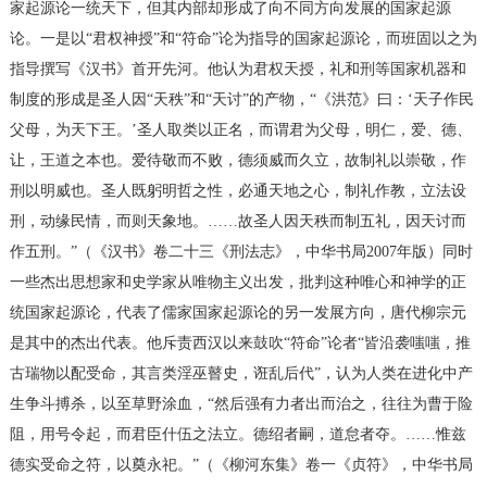
家起源论一统天下，但其内部却形成了向不同方向发展的国家起源
论。一是以“君权神授”和“符命”论为指导的国家起源论，而班固以之为
指导撰写《汉书》首开先河。他认为君权天授，礼和刑等国家机器和
制度的形成是圣人因“天秩”和“天讨”的产物，“《洪范》曰：‘天子作民
父母，为天下王。’圣人取类以正名，而谓君为父母，明仁，爱、德、
让，王道之本也。爱待敬而不败，德须威而久立，故制礼以崇敬，作
刑以明威也。圣人既躬明哲之性，必通天地之心，制礼作教，立法设
刑，动缘民情，而则天象地。……故圣人因天秩而制五礼，因天讨而
作五刑。”（《汉书》卷二十三《刑法志》，中华书局2007年版）同时
一些杰出思想家和史学家从唯物主义出发，批判这种唯心和神学的正
统国家起源论，代表了儒家国家起源论的另一发展方向，唐代柳宗元
是其中的杰出代表。他斥责西汉以来鼓吹“符命”论者“皆沿袭嗤嗤，推
古瑞物以配受命，其言类淫巫瞽史，诳乱后代”，认为人类在进化中产
生争斗搏杀，以至草野涂血，“然后强有力者出而治之，往往为曹于险
阻，用号令起，而君臣什伍之法立。德绍者嗣，道怠者夺。……惟兹
德实受命之符，以奠永祀。”（《柳河东集》卷一《贞符》，中华书局