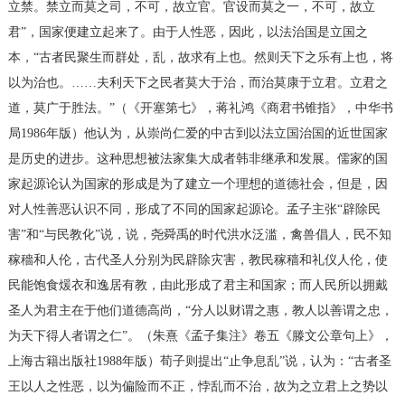
立禁。禁立而莫之司，不可，故立官。官设而莫之一，不可，故立
君”，国家便建立起来了。由于人性恶，因此，以法治国是立国之
本，“古者民聚生而群处，乱，故求有上也。然则天下之乐有上也，将
以为治也。……夫利天下之民者莫大于治，而治莫康于立君。立君之
道，莫广于胜法。”（《开塞第七》，蒋礼鸿《商君书锥指》，中华书
局1986年版）他认为，从崇尚仁爱的中古到以法立国治国的近世国家
是历史的进步。这种思想被法家集大成者韩非继承和发展。儒家的国
家起源论认为国家的形成是为了建立一个理想的道德社会，但是，因
对人性善恶认识不同，形成了不同的国家起源论。孟子主张“辟除民
害”和“与民教化”说，说，尧舜禹的时代洪水泛滥，禽兽倡人，民不知
稼穡和人伦，古代圣人分别为民辟除灾害，教民稼穑和礼仪人伦，使
民能饱食煖衣和逸居有教，由此形成了君主和国家；而人民所以拥戴
圣人为君主在于他们道德高尚，“分人以财谓之惠，教人以善谓之忠，
为天下得人者谓之仁”。（朱熹《孟子集注》卷五《滕文公章句上》，
上海古籍出版社1988年版）荀子则提出“止争息乱”说，认为：“古者圣
王以人之性恶，以为偏险而不正，悖乱而不治，故为之立君上之势以