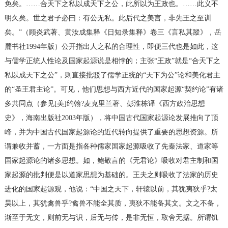
免矣。……合天下之私以成天下之公，此所以为王政也。……此义不
明久矣。世之君子必曰：有公无私。此后代之美言，非先王之至训
矣。”（顾炎武著、黄汝成集释《日知录集释》卷三《言私其蹤》，岳
麓书社1994年版）公开指出人之私的合理性，即便三代也是如此，这
与儒学正统人性论及国家起源说是相悖的；主张“王政”就是“合天下之
私以成天下之公”，则直接批驳了儒学正统的“天下为公”论和美化君主
的“圣王君主论”。可见，他们思想与西方近代的国家起源“契约论”有诸
多共同点（参见[美]约翰?麦克里兰著、彭淮栋译《西方政治思想
史》，海南出版社2003年版），将中国古代国家起源论发展推向了顶
峰，并为中国古代国家起源论的近代转向提供了重要的思想资源。所
谓兼收并蓄，一方面是指各种儒家国家起源吸收了先秦法家、道家等
国家起源论的诸多思想。如，鲍敬言的《无君论》吸收对君主制和国
家起源的批判便是以道家思想为基础的。王夫之则吸收了法家的历史
进化的国家起源观，他说：“中国之天下，轩辕以前，其犹夷狄乎?太
昊以上，其犹禽兽乎?禽兽不能全其质，夷狄不能备其文。文之不备，
渐至于无文，则前无与识，后无与传，是非无恒，取舍无据。所谓饥