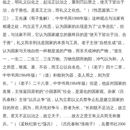
临之，明礼义以化之，起法正以治之，重刑罚以禁之，使天下皆出于
治，合于善也。是圣王之治，而礼义之化也。”（《性恶篇第二十
三》，王先谦《荀子集解》，中华书局1988年版）这种观点与法家有
相通之处，均立足于人性恶，认为国家的出现是为了“止争息乱”，但
是，与法家不同，它认为国家建立的最终目的是“使天下皆出于治、合
于善”，礼义而非刑法是国家的本质与工具。老子主张“自然生成”说，
认为国家与天地自然一样都是道的产物，而非天或神的产物，“道生
一，一生二，二生三，三生万物。万物负阴而抱阳，冲气以为和。人
之所恶，唯孤、寡、不谷，而王公以自名也。”（《老子》四十二章，
中华书局1984年版）“（道）朴散则为器，圣人用之，则为官
长。”（《老子》二十八章，中华书局1984年版）但是，他反对国家的
发展，主张返回原初的“小国寡民”社会，是退化的国家观。杂家《吕
氏春秋》主张“以兵止争”说，认为立君以义兵禁争止乱是建立国家的
目的所在，因为，民天性好争斗，胜者为长，“长则犹不足治之，故立
君。君又不足以治之，故立天子。……故古之贤王有义兵而无有偃
兵。”（《孟秋纪第七?荡兵》，《吕氏春秋?淮南子》，岳麓书社2006