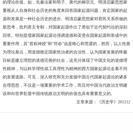
的理论价值。如，先秦法家和荀子、唐代的柳宗元、明清启蒙思想家
重视从人自身和社会历史的角度来回答国家起源问题，肯定国家的起
源和发展是一种社会历史的进步。明清启蒙思想家对君民关系所做的
新思考，批判君主专制，对国家起源作出了类似于近代契约论的深刻
回答。特别是儒家国家起源论强调道德和圣贤在国家起源和形成中的
重要作用，其“君权神授”和“符命”说是唯心和荒谬的，然而，以人性善
为理论基点，用道德衡定国家统治者的合法性，认为国家发展的终极
目标是建立理想的道德完善的社会，这充分体现了中国文化的道德理
性精神，与以科学理性或工具理性为精神的西方国家起源论走着不同
的发展道路。可见，深入研究和充分发掘中国古代国家起源论的诸多
合理思想，不仅是一项重要的学术工作，而且对中国当代政治文明建
设和向世界彰显中国传统政治文明的价值也具有重要意义的。
文章来源：《历史学》201212