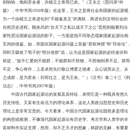
则响响，饱则弃余者，亦植立之兽而已矣。”（王夫之《思问录?外
篇》，中华书局1956年版）在这里，王夫之是将社会和国家的起源视
为一个由植立之兽进化到“不能备其文”的夷狄，再进化到文明社会的
自然历史进程。顾炎武的“合天下之私以成天下之公”思想则能看到法
家性恶论国家起源说的影子。一方面是指不同形态儒家国家起源论相
互间的借鉴。如，班固在国家起源问题上宣扬“君权神授”和“符命论”，
同时又吸收了荀子的“明分使群”说，认为这是国家起源的必经途径和
前提，“故不仁爱则不能群，不能群则不胜物，不胜物则养不足。群而
不足，争心将作，上圣卓然先行敬让博爱之德者，众心说而从之。从
之成群，是为君矣；归而往之，是为王矣。”（《汉书》卷二十三《刑
法志》，中华书局2007年版）
中国古代国家起源论的发展及其特征，表明它是一种既具有悠久
历史传统、又富有生命活力的理论体系，这在人类政治思想史和历史
理论上是非常宝贵的。今天看来，中国古代国家起源论固然多是理论
的构想或推测，不像现代国家起源论有历史学、考古学和人类学的丰
富材料作实证支撑，然而，却不乏天才的想象，精辟的见解，有重要