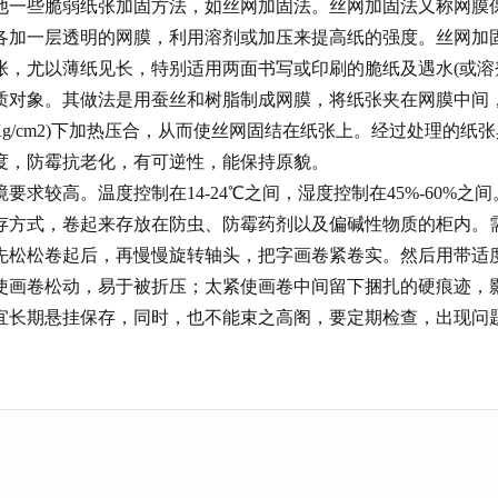
他一些脆弱纸张加固方法，如丝网加固法。丝网加固法又称网膜
各加一层透明的网膜，利用溶剂或加压来提高纸的强度。丝网加
张，尤以薄纸见长，特别适用两面书写或印刷的脆纸及遇水(或溶
质对象。其做法是用蚕丝和树脂制成网膜，将纸张夹在网膜中间，在
-30Kg/cm2)下加热压合，从而使丝网固结在纸张上。经过处理的
度，防霉抗老化，有可逆性，能保持原貌。
要求较高。温度控制在14-24℃之间，湿度控制在45%-60%之
存方式，卷起来存放在防虫、防霉药剂以及偏碱性物质的柜内。
先松松卷起后，再慢慢旋转轴头，把字画卷紧卷实。然后用带适
使画卷松动，易于被折压；太紧使画卷中间留下捆扎的硬痕迹，
宜长期悬挂保存，同时，也不能束之高阁，要定期检查，出现问