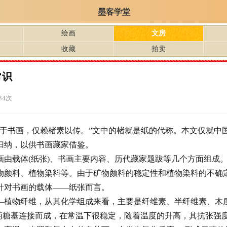
墨客学堂
绘画
文房
收藏
拍卖
常识
34次
灵于书画，仅赖楮素以传。”文中的楮就是纸的代称。本文仅就中
归纳，以供书画藏家借鉴。
画由载体(纸张)、书画主要内容、历代藏家题跋等几个方面组成
物颜料、植物染料等。由于矿物颜料的稳定性和植物染料的不确
针对书画的载体——纸张而言。
—植物纤维，从其化学组成来看，主要是纤维素、半纤维素、木
葡萄糖基连接而成，在常温下很稳定，随着温度的升高，其抗张强