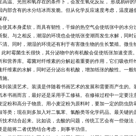
在高温、光照和氧存在的条件下，会发生氧化反应， 形成易碎的
因内部含有的水分结冰而发脆。但从化学反应速度考虑，温度越
保存。
会使其本身柔软，而具有韧性，干燥的热空气会使纸张中的水分
断裂。与之相反，潮湿的环境也会使纸张变潮而发生水解，同时
不清。同时，潮湿的环境还有利于有害微生物的生长繁殖。微生
上，此时霉菌生长很快，其分泌物中的有机酸会促使纸张加速变质
所和营养库。霉菌对纤维素的分解起着重要的作用，它们吸收纤
速纤维素的水解，同时还分泌出有机酸，增加纸张的酸性。一般纸张
措施。
谈到装潢艺术。装潢是伴随着书画艺术的发展和需要而产生的。
纸本书画而言，最好还是采用手工修裱。在修裱过程中一定要注
麦淀粉和高分子物质。用小麦淀粉为原料时，要加一定的防虫防
椒等类；现在则多加入对二氯苯、氯酚类等化学药品。最关键的
析技术结合起来。比如说，去酸的问题，传统工艺会有一些做法
要是能将二者优势结合考虑，则事半功倍。