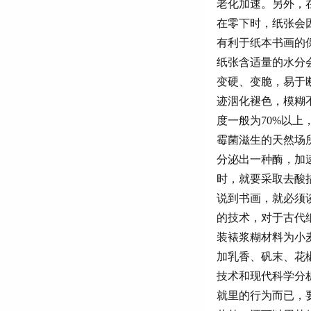
老化加速。另外，
在零下时，纸张会
有利于纸本书画的
纸张含适量的水分
变硬、变脆，易于
迹洇化褪色，模糊
度一般为70%以
霉菌滋生的天然场
分泌出一种酶，加
时，就要采取去酸
说到书画，就必须
的技术，对于古代
装裱浆糊材料为小
加乳香、矾末、花
技术和现代科学分
就里的行为而已，