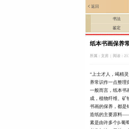
返回
书法
鉴定
纸本书画保养
所属：
文房
| 阅读：21
“上士才人，竭精
养常识作一点整理
一般而言，纸本书
成，植物纤维、矿
书画的保养，都是
造纸的主要原料—
素是由许多个β-