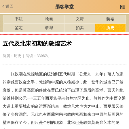
返回
墨客学堂

书法
绘画
文房
装裱
鉴定
收藏
拍卖
历史
五代及北宋初期的敦煌艺术
所属：
历史
| 阅读：3308次
张议潮在敦煌地区的统治到五代时期（公元九一九年）落人他家
的亲戚曹议金之手，敦煌和中原的来往减少，此一繁华的城市已开始
衰落，但是莫高窟的修建在曹氏统治下出现了最后的高潮。曹氏的统
治维持到公元一○三五年西夏族侵占敦煌地区为止。敦煌作为中西交通
大道上重要城市的命运逐渐结束，敦煌艺术也为之中止。西夏虽又整
修了少数洞窟、元代也有西藏密宗佛教的密画和来自中原的新画风的
壁画保存至今，但只是个别的现象，北宋已是敦煌莫高窟艺术的尾