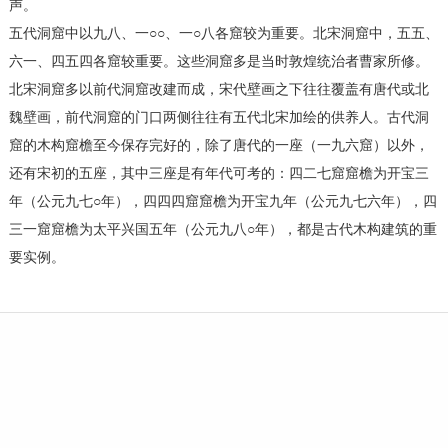
声。
五代洞窟中以九八、一○○、一○八各窟较为重要。北宋洞窟中，五五、
六一、四五四各窟较重要。这些洞窟多是当时敦煌统治者曹家所修。
北宋洞窟多以前代洞窟改建而成，宋代壁画之下往往覆盖有唐代或北
魏壁画，前代洞窟的门口两侧往往有五代北宋加绘的供养人。古代洞
窟的木构窟檐至今保存完好的，除了唐代的一座（一九六窟）以外，
还有宋初的五座，其中三座是有年代可考的：四二七窟窟檐为开宝三
年（公元九七○年），四四四窟窟檐为开宝九年（公元九七六年），四
三一窟窟檐为太平兴国五年（公元九八○年），都是古代木构建筑的重
要实例。