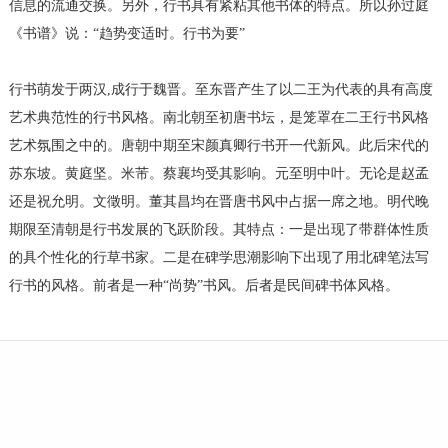
信息的流通交换。另外，行书具有紧粘其他书体的特点。所以孙过庭
《书谱》说：“趋势变适时。行书为要”
行书萌发于两汉,成行于魏晋。至东晋产生了以二王为代表的具有高度
艺术典范性的行书风格。南北朝至初唐书坛，是笼罩在二王行书风格
艺术氛围之中的。唐朝中期至宋颜真卿行书开一代新风。此后宋代的
苏东坡。黄庭坚。米芾。蔡襄均受其影响。元至明中叶。无论是赵孟
还是祝允明。文徵明。董其昌均在晋唐书风中占据一席之地。明代晚
期限至清朝是行书发展的飞跃阶段。其特点：一是出现了带群体性质
的具个性化的行草书家。二是在碑学思潮影响下出现了用北碑笔法写
行书的风格。前者是一种“尚势”书风。后者是民间碑书体风格。