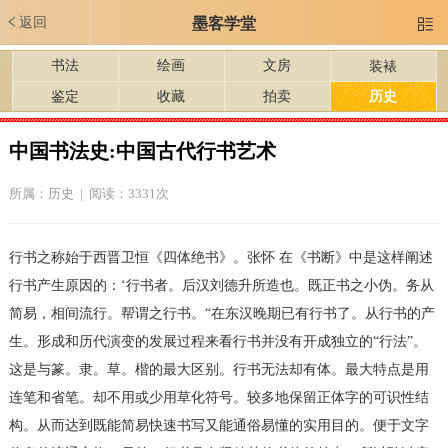
返回
墨客学堂

书法
绘画
文房
装裱
鉴定
收藏
拍卖
历史
中国书法史:中国古代行书艺术
所属：
历史
| 阅读：3331次
行书之称始于西晋卫恒《四体绝书》。张怀 在《书断》中是这样阐述
行书产生原因的：‘行书者。后汉刘德升所造也。既正书之小伪。务从
简易，相间流行。帮谓之行书。“在东汉晚期已有行书了。从行书的产
生。形成和历代演变的发展过程来看行书并没有开成独立的“行法”。
这是与篆。隶。草。楷的最大区别。行书无法却有体。最大特点是用
连笔和省笔。却不用或少用草化符号。较多地保留正体字的可识性结
构。从而达到既能简易快速书写又能通俗易懂的实用目的。便于文字