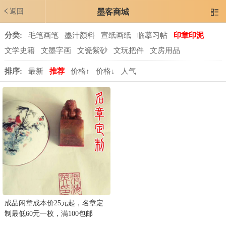
返回
墨客商城

分类:
毛笔画笔
墨汁颜料
宣纸画纸
临摹习帖
印章印泥
文学史籍
文墨字画
文瓷紫砂
文玩把件
文房用品
排序:
最新
推荐
价格↑
价格↓
人气
成品闲章成本价25元起，名章定
制最低60元一枚，满100包邮