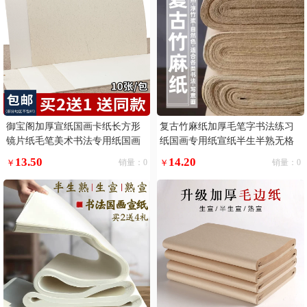
御宝阁加厚宣纸国画卡纸长方形
复古竹麻纸加厚毛笔字书法练习
镜片纸毛笔美术书法专用纸国画
纸国画专用纸宣纸半生半熟无格
纸空白软卡画画扇面纸全白全麻
毛边纸初学者练字行书草书临帖
13.50
14.20
￥
销量：0
￥
销量：0
手工生宣纸作品纸
临摹半生熟四尺