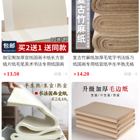
御宝阁加厚宣纸国画卡纸长方形
复古竹麻纸加厚毛笔字书法练习
镜片纸毛笔美术书法专用纸国画
纸国画专用纸宣纸半生半熟无格
纸空白软卡画画扇面纸全白全麻
毛边纸初学者练字行书草书临帖
13.50
14.20
￥
销量：0
￥
销量：0
手工生宣纸作品纸
临摹半生熟四尺