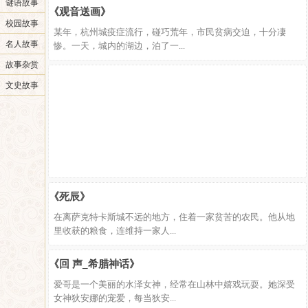
谜语故事
《观音送画》
校园故事
某年，杭州城疫症流行，碰巧荒年，市民贫病交迫，十分凄
名人故事
惨。一天，城内的湖边，泊了一...
故事杂赏
文史故事
《死辰》
在离萨克特卡斯城不远的地方，住着一家贫苦的农民。他从地
里收获的粮食，连维持一家人...
《回 声_希腊神话》
爱哥是一个美丽的水泽女神，经常在山林中嬉戏玩耍。她深受
女神狄安娜的宠爱，每当狄安...