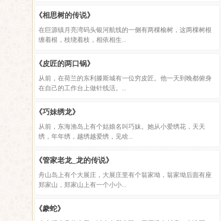
《相思树的传说》
在巨源镇月亮湾码头银河航线的一侧有两棵榆树，这两棵树根
缠着根，枝绕着枝，相依相生...
《皮匠的两口锅》
从前，在荷兰的东利滕斯城有一位穷皮匠。他一天到晚都俯身
在自己的工作台上做针线活。...
《巧妹绣龙》
从前，东海渔岛上有个姑娘名叫巧妹。她从小爱绣花，天天
绣，年年绣，越绣越爱绣，见啥...
《管家老龙_龙的传说》
舟山岛上有个大展庄，大展庄里有个翁家坳，翁家坳后面有座
郑家山，郑家山上有一个小小...
《豢蛇》