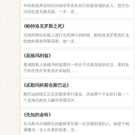
年轻的巫师吉特拉坎纳非常喜欢自己部族首领的女儿，想尽办
法却总是无缘见面。一天，吉...
《帕特洛克罗斯之死》
当埃阿斯站在船上进行生死搏斗的时候，帕特洛克罗斯急忙去
找他的朋友阿喀琉斯。他一走...
《庇格玛利翁》
塞浦路斯人庇格玛利翁看到一些女子过着无耻的生活，看到女
子的生性中竞有这许多缺陷，...
《忒勒玛科斯在斯巴达》
斯巴达的国王正在宫殿里举行宴会。庆祝两个子女的订婚：一
个是海伦的女儿赫耳弥俄涅许...
《先知的金铃》
在乌斯马尔城附近的森林里住着一位丑陋的老妇人。她是个精
通魔法，令人生畏的巫婆。当...