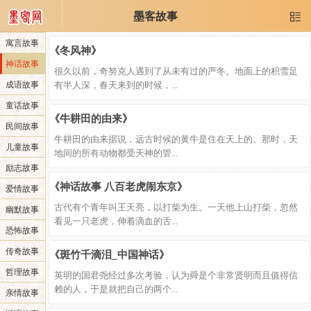
墨客故事

寓言故事
《冬风神》
神话故事
很久以前，奇努克人遇到了从未有过的严冬。地面上的积雪足
成语故事
有半人深，春天来到的时候，...
童话故事
《牛耕田的由来》
民间故事
牛耕田的由来据说，远古时候的黄牛是住在天上的。那时，天
儿童故事
地间的所有动物都受天神的管...
励志故事
《神话故事 八百老虎闹东京》
爱情故事
古代有个青年叫王天亮，以打柴为生。一天他上山打柴，忽然
幽默故事
看见一只老虎，伸着滴血的舌...
恐怖故事
传奇故事
《斑竹千滴泪_中国神话》
哲理故事
英明的国君尧经过多次考验，认为舜是个非常贤明而且值得信
赖的人，于是就把自己的两个...
亲情故事