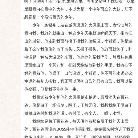
啊！偶像啊！能一招P死鬼母的绝非等闲之辈啊！我眨着一双星
星眼看向心目中的大神，本以为是一个中年而立的大叔，却不
想竟是一个眉清目秀的少年。
少年一袭紫袍，站在威风凛凛的火凤凰上面，表情淡然的
看向我。我忽的就生出一种这少年天生就该睥睨天下、指点江
山的感觉。他走到我面前摸了摸我的脑袋说，小狐狸，你是迷
路了么？我傻傻的点了点头，又摇了摇头。他忽而就笑了，眸
中漾起一种名为温柔的东西。他静静的帮我疗伤，然后从包裹
里面拿出了一个药丸和一把毁灭终结放到我的手里。我有些不
解的看着他。他叹了一口气说道，小狐狸，你不可能永远这么
幸运的被别人搭救，真正可以保护自己的只有自己，我可以帮
你变强，但是我不能护你一生。
我目送着少年和他的火凤凰越走越远，最后消失在百花
谷。像是做了一场清梦，醒了，了然无痕。我想我终于明白了
姐姐出谷时和我说的话，有时候，有个人。一瞬，永恒。
我继续穿梭于百花谷，每天供养着那朵属于我的天山雪
莲，百花谷再没有BOSS能够伤害到我。姥姥回来时惊讶于我无
故多出来的500年修为，我一直笑着，却没有解释。姥姥欣慰