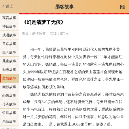
返回
墨客故事

寓言故事
《幻是清梦了无痕》
神话故事
所属：
爱情故事
| 阅读：879次
成语故事
童话故事
那一年，我曾是百花谷里刚刚可以幻化人形的九尾小黄
民间故事
狐，每天忙忙碌碌穿梭在树林中只为供养一株999年才能染红
儿童故事
的天山雪莲。姥姥说，每日一滴晨起的清露和一滴九尾狐的心
励志故事
头血999年以后那绽放在百花谷之巅的天山雪莲才会展现出她
爱情故事
如夕阳一般娇艳欲滴的色彩。鲜红色的雪莲之蕊，是九尾狐一
族修炼成仙所必须的圣物。
幽默故事
姥姥为我筑的狐狸洞与百花谷之巅距离甚远，那时我尚未
恐怖故事
成年，只有340岁的年纪，还不能腾云飞行，每天只能坐在我
传奇故事
的小乌龟背上，挥舞着自己狐狸毛制成的丝带，耀武扬威的穿
哲理故事
过一片片安静的花海。年轻时，尚且不懂事，却总以为这尘世
亲情故事
是自己做主。于是，在我遇上BOSS鬼母时，便傻了眼。