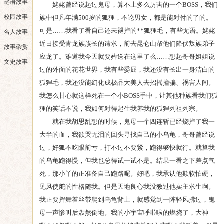
谜语故事
姥姥曾经说起过鬼母，算不上多么厉害的一个BOSS，我们
校园故事
族中但凡年满500岁的狐狸，不论男女，都是能对付的了的。
可是……我看了看自己还未褪掉的**狐狸毛，有些无语。姥姥
名人故事
近日接受青龙族族长的请求，前去昆仑山帮他们降伏叛族弟子
故事杂赏
应龙了。难道我今天就要葬送在这里了么……想起哥哥姐姐说
文史故事
过的外面的花花世界，我有些委屈，我还没有长出一身洁白的
狐狸毛，我还没能幻化成极品大美人去招摇撞骗、祸害人间。
我怎么甘心就这样死在一个小BOSS手中，让其他种族看我们狐
狸的笑话不说，我如何对得起生我养我的狐狸列祖列宗。
就在我胡思乱想的时候，鬼母一个四连斩已经烧掉了我一
大半的血，我欲哭无泪的回头寻找自己的小乌龟，哥哥曾经说
过，好狐不吃眼前亏，打不过不要紧，跑得够快就行。就算我
的乌龟跑得慢，但我也总得试一试不是。结果一看之下差点气
死，那小丫的正准备自己跑路呢。好吧，我承认他欺软怕硬，
见风使舵的性格随我。但是天地良心我没教过他卖主求生啊。
我正要挥舞着丝带爬到乌龟背上，就感觉到一阵轻风拂过，鬼
母一声惨叫后轰然倒地。我的小宇宙呼啦啦的燃烧了，大神