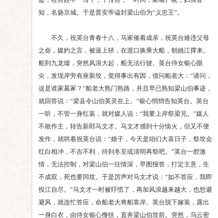
知，名扬京城。于是晋安帝谥封梁山伯为“义忠王”。
不久，祝英台青春十八，马家催着成亲，祝英台难违父母
之命，媒妁之言，被逼上轿，在渡口换乘大船，朝姚江撑来。
船到九龙墟，突然风浪大起，船无法行驶。英台侍女银心眼
尖，发现岸旁有座新坟，觉得事出有因，借问船老大：“请问，
这是谁家墓冢？”船老大熟门熟路，并且早已熟知梁山伯事迹，
就回答说：“梁县令山伯英灵在上。”银心悄悄告知英台。英台
一听，不管一身红装，就对媒人说：“我要上岸祭梁兄。”媒人
不敢作主，转告新郎马文才。马文才感到十分恼火，但又不便
发作，就哄着祝英台说：“娘子，今天是咱们大喜日子，祭坟会
红白相冲，不吉不利，待到冬至或清明再祭吧。”英台一腔激
情，无法控制，对梁山伯一往情深，早图报答，打定主意，生
不成双，死也要同坟。于是厉声对马文才说：“如不答应，我即
投江自尽。”马文才一时被吓慌了，再加风浪越来越大，也想避
避风，就连忙答应，命船老大将船靠岸。英台脱下嫁装，露出
一身白衣，由侍女银心搀扶，直奔梁山伯坟前。突然，乌云密