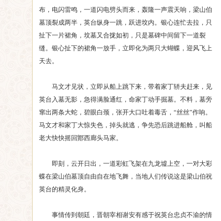
布，电闪雷鸣，一道闪电劈头而来，轰隆一声震天响，梁山伯
墓顶裂成两半，英台纵身一跳，跃进坟内。银心连忙去拉，只
扯下一片裙角，坟墓又合拢如初，只是墓碑中间留下一道裂
缝。银心扯下的裙角一放手，立即化为两只大蝴蝶，迎风飞上
天去。
马文才见状，立即从船上跳下来，带着家丁轿夫赶来，见
英台入墓无影，急得满脸通红，命家丁动手掘墓。不料，墓旁
窜出两条大蛇，碧眼白颈，张开大口吐着毒舌，“丝丝”作响。
马文才和家丁大惊失色，掉头就逃，争先恐后跳进船舱，叫船
老大快快摇回鄮西廊头马家。
即刻，云开日出，一道彩虹飞架在九龙墟上空，一对大彩
蝶在梁山伯墓顶自由自在地飞舞，当地人们传说这是梁山伯祝
英台的精灵化身。
事情传到朝廷，晋朝宰相谢安有感于祝英台忠贞不渝的情