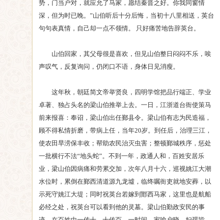
势，门当户对，就应允了马家，愿结秦晋之好。你我同窗情
深，但为时已晚。”山伯听后十分后悔，当初十八里相送，英台
句句表真情，自己却一点不领情。 只好痛苦地告辞英台。
山伯回家，其父母很是喜欢，但见山伯整日闷闷不乐，唉
声叹气，反复询问，仍闭口不语，身体日见消瘦。
这年秋，朝廷简文帝举贤良，四明学馆把品行端正、学业
卓著、独占头名的梁山伯推举上去。一日，江浙道台衙使策马
前来报喜：奉诏，梁山伯出任鄞县令。梁山伯有志为民造福，
顾不得私情折磨，带病上任，当年20岁。到任后，治理三江，
使农田旱涝保丰收；帮助农民治灭虫害；整顿鄞城秩序，惩处
一批横行不法“地头蛇”。不到一年，政通人和，百姓安居乐
业，梁山伯因病痛和劳累交加，次年八月十六，巡视姚江大潮
水位时，累倒在鄞西清道源九龙墟，临终嘱衙吏就地安葬，以
示死守姚江大堤；同时祝英台若嫁到鄮西马家，这里也是航船
必经之处，祝英台可以看到他的灵墓。梁山伯勤政安民的事
迹，在百姓中一传十，十传百，一时间，家喻户晓，妇孺皆