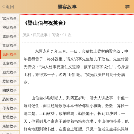
返回
墨客故事

寓言故事
《梁山伯与祝英台》
神话故事
所属：
民间故事
| 阅读：911次
成语故事
童话故事
东晋永和九年三月。一日，会稽郡上梁村的梁光汉，中
民间故事
年喜得贵子，格外器重，请来识字先生给儿子取名。先生对梁
儿童故事
光汉说：“为人处事要重仁义道德，孩子就取字‘处仁’，你身居
励志故事
山村，难得第一子，名叫‘山伯’吧。”梁光汉夫妇对此十分满
爱情故事
意。
幽默故事
山伯自小聪明超人。到四五岁时，听大人讲故事，非但一
恐怖故事
遍能记住，而且还能原原本本传给邻里小孩听。数数、算帐一
传奇故事
清二楚。上山砍柴，放羊喂鸡，勤快能干。长到12岁时，一
哲理故事
天，他看到几个富家子弟提着书箱去念书，小山伯很羡慕，他
亲情故事
好奇地跟到读书处，在窗台上张望。只见一位老先生摇头晃脑