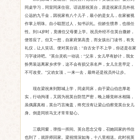
同桌学习，同室同床住宿。话说那祝英台，原是祝家庄员外祝
公远的九千金，因祝家有八个儿子，最小的是女儿，在家被视
作掌上明珠。自小聪慧过人，知书识礼。但娇生惯养，也很任
性。到14岁时，竟缠住父母要上学。祝员外经不住英台撒娇，
便答应了。但又一想，自家府第高贵，而女孩出门读书，有失
礼仪，让人笑话。便对英台说：“自古女子不上学，你还是在家
习字读诗吧。”英台灵机一动说：“父亲，女儿早有妙计，我女
扮男装远离家乡求学，这不会有损父亲名声，女儿主意早定，
不可改变。”父劝女顶，一来一去，最终还是祝员外让步。
现在梁祝来到鄮城上学，同桌同床，由于梁山伯忠厚老
实，行动拘谨，又因为祝英台防范严密，晚上睡觉杯水相隔，
虽偶露真相，英台巧言掩盖，终究没有让梁山伯察觉英台女儿
身。倒是同班马文才常常疑心。
三载同窗，弹指一挥间。英台思念父母，召她回家的书信
也到了，就辞师回家。梁祝情深如海，十八里相送。此时祝英