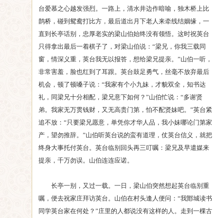
台爱慕之心越发强烈。一路上，清水井边作暗喻，独木桥上比
鹊桥，碰到鸳鸯打比方，最后道出月下老人来牵线结姻缘，一
直到长亭话别，忠厚老实的梁山伯始终没有领悟。这时祝英台
只得拿出最后一着棋子了，对梁山伯说：“梁兄，你我三载同
窗，情深义重，英台我无以报答，想给梁兄提亲。”山伯一听，
非常害羞，脸也红到了耳跟。英台鼓足勇气，丝毫不放弃最后
机会，顿了顿嗓子说：“我家有个小九妹，才貌双全，知书达
礼，同梁兄十分相配，梁兄意下如何？”山伯忙说：“多谢贤
弟。我家无万贯钱财，又无高贵门第，怕不配贤妹吧。”英台紧
追不放：“只要梁兄愿意，单凭你才华人品，我小妹哪论门第家
产，望勿推辞。”山伯听英台说的蛮有道理，仗英台信义，就把
终身大事托付英台。英台临别回头再三叮嘱：梁兄及早遣媒来
提亲，千万勿误。山伯连连应诺。
长亭一别，又过一载。一日，梁山伯突然想起英台临别重
嘱，便去祝家庄拜访英台。山伯在村头逢人便问：“我鄮城读书
同学英台家在何处？”庄里的人都说没有这样的人。走到一棵古