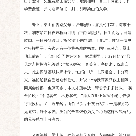
出于爱才，先生说服山伯父母，倾囊相助一百二十两银子，作
学费盘缠，并向名师修书一封，引荐梁山伯入学。
春上，梁山伯告别父母，辞谢恩师，肩挑竹书箱，随带干
粮，朝东沿江日夜兼程向四明山下鄮 城赶路。日出而起，日落
歇脚。一日来到渡口，搭船渡江去鄮 城。上船时，碰到一位书
生模样男子，旁边还有一位挑书箱的书童。同行三分亲，梁山
伯上前询问：“请问公子尊姓大名，家居哪里，此行何处？”只
见对方彬彬有礼答道：“鄙人姓祝，名英台，字信斋，祝家庄
人。此去四明鄮城从师求学。”山伯一听，志同道合，十分高
兴。连忙通报自己姓名和住址。并说：“你我两家只数山相隔，
同属会稽郡，也算同乡，本人才疏学浅，请公子多多指教。”英
台忙说：“不必客气，不必客气。”两人在船上滔滔不绝，叙谈
得很投机。又互通年龄，山伯16岁，长英台2岁，于是双方称
兄道弟，好不亲热。英台的书童银心为英台巧遇这样和气有礼
的兄长感到十分高兴。
来到鄮城，梁山伯、祝英台拜见名师，安顿住宿。被分到