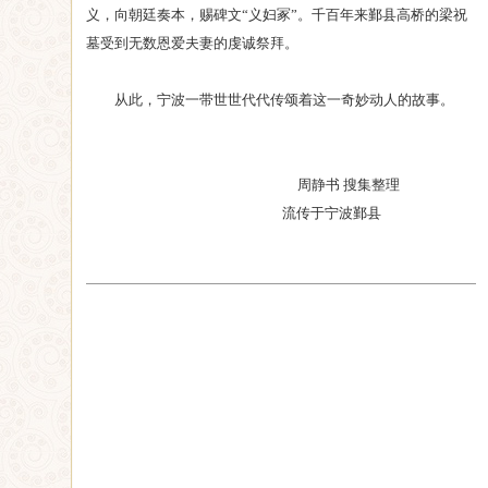
义，向朝廷奏本，赐碑文“义妇冢”。千百年来鄞县高桥的梁祝
墓受到无数恩爱夫妻的虔诚祭拜。
从此，宁波一带世世代代传颂着这一奇妙动人的故事。
周静书 搜集整理
流传于宁波鄞县