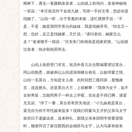
樟树下，遇见一童颜鹤发老者，山伯就上前询问，老者神秘地
一笑说：“本庄祝员外千金祝九娘，写得一手好文章，想必你是
找她了。”山伯一听，出于害羞的本能，连忙摆摆手说：“不
是，不是，她是我同学英台的妹妹，我是找她哥哥。”转念又一
想，也好，反正是找她家，又忙说：“请问老伯，她家怎么
走？”老者顺手一指说：“庄东朱门粉墙就是祝家府第。”山伯谢
过老者，快步朝祝府而去。
山伯上祝府登门求见，祝员外曾几次去鄮城看望过英台，
同山伯熟悉，故破例让山伯进深闺楼台相见，以叙同窗之情。
山伯一见英台，方知是女儿身。此时回想三载同床，羞愧难
言，连连摇头。还是英台大方，上前解释：“我身为女子，如不
女扮男装，怎能同男子一样去上学呢，实在是不得已啊，请梁
兄见谅。”停了一番，英台若有所失地说：“小九妹就是英台，
梁兄你为何不早托媒来提亲？现我们同窗马文才的父亲马太守
前些日子遣媒说亲，送来聘礼，因我父亲来四明学馆看望我
时，顺便拜访了家住鄮西的会稽府马太守，认为马家有权有