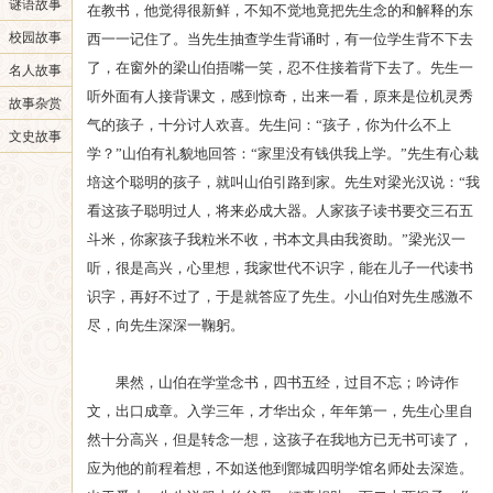
谜语故事
在教书，他觉得很新鲜，不知不觉地竟把先生念的和解释的东
校园故事
西一一记住了。当先生抽查学生背诵时，有一位学生背不下去
了，在窗外的梁山伯捂嘴一笑，忍不住接着背下去了。先生一
名人故事
听外面有人接背课文，感到惊奇，出来一看，原来是位机灵秀
故事杂赏
气的孩子，十分讨人欢喜。先生问：“孩子，你为什么不上
文史故事
学？”山伯有礼貌地回答：“家里没有钱供我上学。”先生有心栽
培这个聪明的孩子，就叫山伯引路到家。先生对梁光汉说：“我
看这孩子聪明过人，将来必成大器。人家孩子读书要交三石五
斗米，你家孩子我粒米不收，书本文具由我资助。”梁光汉一
听，很是高兴，心里想，我家世代不识字，能在儿子一代读书
识字，再好不过了，于是就答应了先生。小山伯对先生感激不
尽，向先生深深一鞠躬。
果然，山伯在学堂念书，四书五经，过目不忘；吟诗作
文，出口成章。入学三年，才华出众，年年第一，先生心里自
然十分高兴，但是转念一想，这孩子在我地方已无书可读了，
应为他的前程着想，不如送他到鄮城四明学馆名师处去深造。