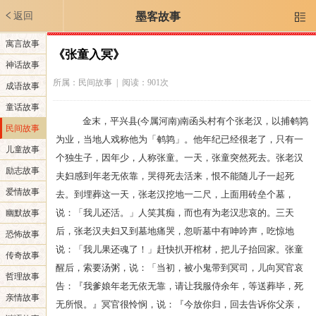
返回
墨客故事

寓言故事
《张童入冥》
神话故事
所属：
民间故事
| 阅读：901次
成语故事
童话故事
金末，平兴县(今属河南)南函头村有个张老汉，以捕鹌鹑
民间故事
为业，当地人戏称他为「鹌鹑」。他年纪已经很老了，只有一
儿童故事
个独生子，因年少，人称张童。一天，张童突然死去。张老汉
励志故事
夫妇感到年老无依靠，哭得死去活来，恨不能随儿子一起死
爱情故事
去。到埋葬这一天，张老汉挖地一二尺，上面用砖垒个墓，
说：「我儿还活。」人笑其痴，而也有为老汉悲哀的。三天
幽默故事
后，张老汉夫妇又到墓地痛哭，忽听墓中有呻吟声，吃惊地
恐怖故事
说：「我儿果还魂了！」赶快扒开棺材，把儿子抬回家。张童
传奇故事
醒后，索要汤粥，说：「当初，被小鬼带到冥司，儿向冥官哀
哲理故事
告：『我爹娘年老无依无靠，请让我服侍余年，等送葬毕，死
亲情故事
无所恨。』冥官很怜悯，说：『今放你归，回去告诉你父亲，