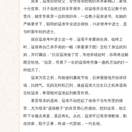
原来，寇准自幼丧父，全凭母亲纺线织布养家糊口，家境
十分贫寒。日子虽然过得非常艰辛，但寇母并没有忘记教子的
责任，她常常夜里一边纺线织布，一边教小寇准读书。在她的
严格要求下，聪明的寇准学业进步很快，19岁便考中进士，是
当时最年轻的进士。
就在寇准考中进士这一年，寇母不幸重病在身。临终之
时，寇母将自己亲手画的一幅《寒窗课子图》交给了身边的刘
妈，并叮嘱说：“日后寇准做了官，等他有错处时，你再将这幅
图交给他。”说罢，劳累了一生的寇母终究像一盏耗尽油的灯一
样熄灭了。
寇准为官之初，尚能做到廉政节俭，后来慢慢地开始讲排
场，比阔气。见妈见时机已到，遂趁寇准大过生日之机将遗画
交给寇准，希望能对寇准起到教育作用。
看罢母亲的遗画，寇准不由想起了他母子当年所受的痛
苦，尤为母亲“遗画教子”的良苦用心所感动。想到这里，他立
即下令撤去寿宴，退还寿礼。从此，寇准牢记母亲增教诲，勤
俭持家，勤于正事，终成一代贤相，一代名相。