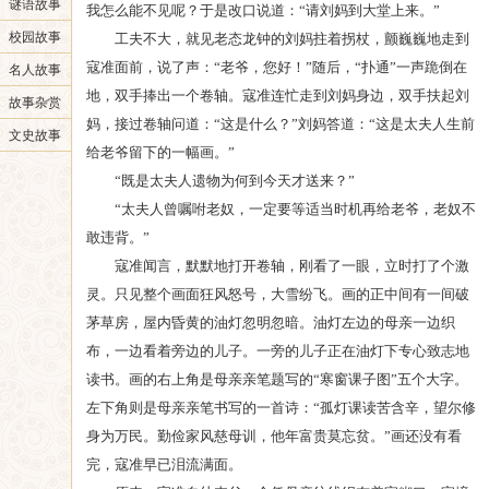
谜语故事
我怎么能不见呢？于是改口说道：“请刘妈到大堂上来。”
校园故事
工夫不大，就见老态龙钟的刘妈拄着拐杖，颤巍巍地走到
寇准面前，说了声：“老爷，您好！”随后，“扑通”一声跪倒在
名人故事
地，双手捧出一个卷轴。寇准连忙走到刘妈身边，双手扶起刘
故事杂赏
妈，接过卷轴问道：“这是什么？”刘妈答道：“这是太夫人生前
文史故事
给老爷留下的一幅画。”
“既是太夫人遗物为何到今天才送来？”
“太夫人曾嘱咐老奴，一定要等适当时机再给老爷，老奴不
敢违背。”
寇准闻言，默默地打开卷轴，刚看了一眼，立时打了个激
灵。只见整个画面狂风怒号，大雪纷飞。画的正中间有一间破
茅草房，屋内昏黄的油灯忽明忽暗。油灯左边的母亲一边织
布，一边看着旁边的儿子。一旁的儿子正在油灯下专心致志地
读书。画的右上角是母亲亲笔题写的“寒窗课子图”五个大字。
左下角则是母亲亲笔书写的一首诗：“孤灯课读苦含辛，望尔修
身为万民。勤俭家风慈母训，他年富贵莫忘贫。”画还没有看
完，寇准早已泪流满面。