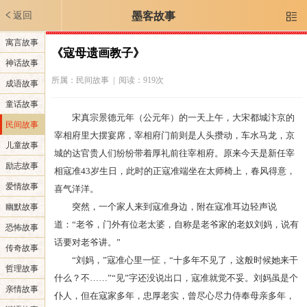
返回
墨客故事

寓言故事
《寇母遗画教子》
神话故事
所属：
民间故事
| 阅读：919次
成语故事
童话故事
宋真宗景德元年（公元年）的一天上午，大宋都城汴京的
民间故事
宰相府里大摆宴席，宰相府门前则是人头攒动，车水马龙，京
儿童故事
城的达官贵人们纷纷带着厚礼前往宰相府。原来今天是新任宰
励志故事
相寇准43岁生日，此时的正寇准端坐在太师椅上，春风得意，
爱情故事
喜气洋洋。
突然，一个家人来到寇准身边，附在寇准耳边轻声说
幽默故事
道：“老爷，门外有位老太婆，自称是老爷家的老奴刘妈，说有
恐怖故事
话要对老爷讲。”
传奇故事
“刘妈，”寇准心里一怔，“十多年不见了，这般时候她来干
哲理故事
什么？不……”“见”字还没说出口，寇准就觉不妥。刘妈虽是个
亲情故事
仆人，但在寇家多年，忠厚老实，曾尽心尽力侍奉母亲多年，